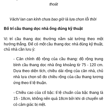
thoát
Vách/ lan can kính chưa bao giờ là lựa chọn lỗi thời 
Bố trí cầu thang dọc nhà ống đúng kỹ thuật
Vị trí cầu thang dọc thường nằm sát tường theo một 
hướng thẳng. Để có một cầu thang dọc nhà đúng kỹ thuật, 
chủ nhà cần lưu ý:
- Căn chỉnh độ rộng của cầu thang: độ rộng trung 
bình cầu thang dọc nhà ống khoảng từ 75 - 120 cm. 
Dựa theo diện tích, chiều dài rộng của căn nhà, chủ 
nhà lựa chọn số đo chiều rộng của cầu thang tương 
ứng theo tỉ lệ thuận. 
- Chiều cao của cổ bậc: tỉ lệ chuẩn của bậc thang là 
15 - 18cm, không nên quá 18cm bởi khi di chuyển sẽ 
có cảm giác bị mệt.