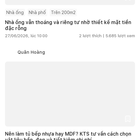
Nhà ống
Nhà phố
Trên 200m2
Nhà ống vẫn thoáng và riêng tư nhờ thiết kế mặt tiền
đặc rỗng
27/06/2026, lúc 10:00
2
lượt thích |
5.685
lượt xem
Quân Hoàng
Nên làm tủ bếp nhựa hay MDF? KTS tư vấn cách chọn
vật liệu bền, đẹp và tiết kiệm chi phí