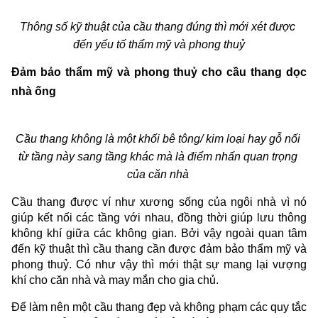
Thông số kỹ thuật của cầu thang đúng thì mới xét được 
đến yếu tố thẩm mỹ và phong thuỷ
Đảm bảo thẩm mỹ và phong thuỷ cho cầu thang dọc 
nhà ống
Cầu thang không là một khối bê tông/ kim loại hay gỗ nối 
từ tầng này sang tầng khác mà là điểm nhấn quan trọng 
của căn nhà 
Cầu thang được ví như xương sống của ngôi nhà vì nó 
giúp kết nối các tầng với nhau, đồng thời giúp lưu thông 
không khí giữa các không gian. Bởi vậy ngoài quan tâm 
đến kỹ thuật thì cầu thang cần được đảm bảo thẩm mỹ và 
phong thuỷ. Có như vậy thì mới thật sự mang lại vượng 
khí cho căn nhà và may mắn cho gia chủ.
Để làm nên một cầu thang đẹp và không phạm các quy tắc 