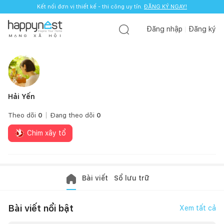
Kết nối đơn vị thiết kế - thi công uy tín.
Kết nối đơn vị thiết kế - thi công uy tín.
ĐĂNG KÝ NGAY!
ĐĂNG KÝ NGAY!
Đăng nhập
Đăng ký
M
Ạ
N
G
X
Ã
H
Ộ
I
Hải Yến
Theo dõi
0
Đang theo dõi
0
Chim xây tổ
Bài viết
Sổ lưu trữ
Bài viết nổi bật
Xem tất cả