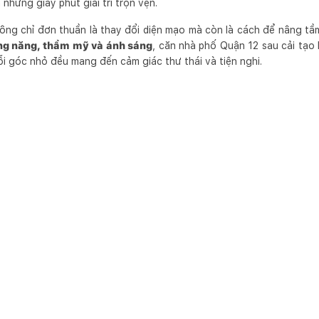
những giây phút giải trí trọn vẹn.
ông chỉ đơn thuần là thay đổi diện mạo mà còn là cách để nâng tầ
ng năng, thẩm mỹ và ánh sáng
, căn nhà phố Quận 12 sau cải tạo 
ỗi góc nhỏ đều mang đến cảm giác thư thái và tiện nghi.