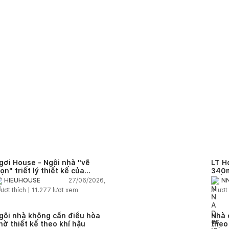
gơi House - Ngôi nhà "vẽ
LT H
rọn" triết lý thiết kế của
340m
IEUHOUSE
kiến
27/06/2026,
HIEUHOUSE
NN
kết 
lượt thích |
11.277
lượt xem
3
lượt 
gôi nhà không cần điều hòa
Nhà 
hờ thiết kế theo khí hậu
theo