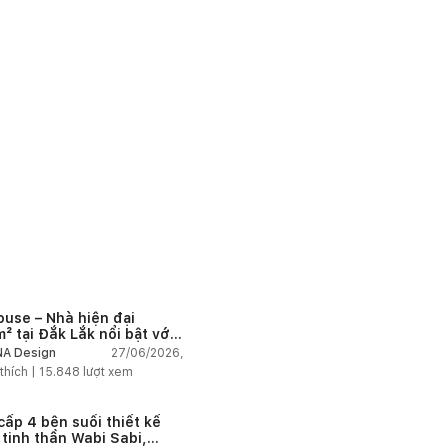
ouse – Nhà hiện đại
² tại Đắk Lắk nổi bật với
 trúc mở và hệ sân vườn
27/06/2026,
A Design
nối thiên nhiên
thích |
15.848
lượt xem
cấp 4 bên suối thiết kế
 tinh thần Wabi Sabi,