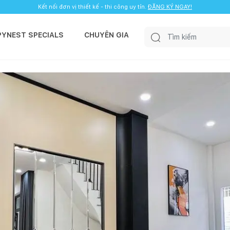
Kết nối đơn vị thiết kế - thi công uy tín.
ĐĂNG KÝ NGAY!
PYNEST SPECIALS
CHUYÊN GIA