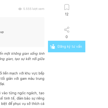
5.555
lượt xem
12
up
0
Đăng ký tư vấn
đến một không gian sống tinh
ng gian, tạo sự kết nối giữa
ối liền mạch với khu vực bếp
 tối giản với gam màu trung
ại.
lỏi vào từng ngóc ngách, tạo
ế tinh tế, đảm bảo sự riêng
 biệt để phục vụ sở thích cá