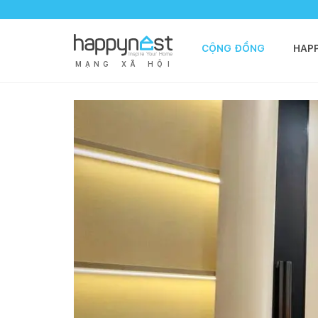
CỘNG ĐỒNG
HAP
M
Ạ
N
G
X
Ã
H
Ộ
I