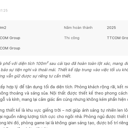
11:25
0
m2
Năm hoàn thành
2025
COM Group
Thi công
TTCOM Gro
COM Group
à phố với diện tích 100m² sau cải tạo đã hoàn toàn lột xác, mang 
bảo sự tiện nghi và thoải mái. Thiết kế tập trung vào việc tối ưu khô
g vẫn giữ được sự riêng tư cần thiết.
p hợp lý để tận dụng tối đa diện tích. Phòng khách rộng rãi, kết n
hông thoáng và sáng sủa. Nội thất được thiết kế theo phong cách
u gỗ và kính, mang lại cảm giác ấm cúng nhưng không kém phần hiện đ
g thiết kế là khu vực giếng trời – nơi giúp ánh sáng tự nhiên len 
i nguồn năng lượng tích cực cho ngôi nhà. Phòng ngủ được thiết k
rong khi đó, phòng game lại là không gian sáng tạo, được bố trí riêng