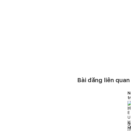
Bài đăng liên quan
N
t
H
3
N
n