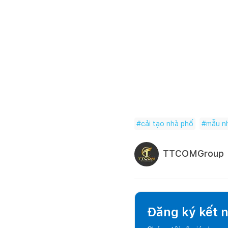
#
cải tạo nhà phố
#
mẫu nh
TTCOMGroup
Đăng ký kết nố