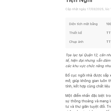
Cập nhật ngày
17/03/2025, lúc 
Diện tích mặt bằng
10
Thiết kế
TT
Chụp ảnh
TT
Tọa lạc tại Quận 12, căn nh
tế, hiện đại nhưng vẫn đảm 
các khu vực chức năng nhưn
Bố cục ngôi nhà được sắp xế
mở, giúp không gian luôn t
tính, kết hợp cùng chất liệ
Một điểm nhấn đặc biệt tron
sự thông thoáng và mang lạ
tư và thư giãn tuyệt đối. T