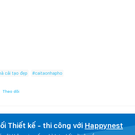
à cải tạo đẹp
#
caitaonhapho
Theo dõi
i Thiết kế - thi công với
Happynest