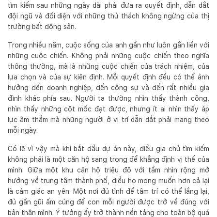
tìm kiếm sau những ngày dài phải đưa ra quyết định, dẫn dắt
đội ngũ và đối diện với những thử thách không ngừng của thị
trường bất động sản.
Trong nhiều năm, cuộc sống của anh gần như luôn gắn liền với
những cuộc chiến. Không phải những cuộc chiến theo nghĩa
thông thường, mà là những cuộc chiến của trách nhiệm, của
lựa chọn và của sự kiên định. Mỗi quyết định đều có thể ảnh
hưởng đến doanh nghiệp, đến cộng sự và đến rất nhiều gia
đình khác phía sau. Người ta thường nhìn thấy thành công,
nhìn thấy những cột mốc đạt được, nhưng ít ai nhìn thấy áp
lực âm thầm mà những người ở vị trí dẫn dắt phải mang theo
mỗi ngày.
Có lẽ vì vậy mà khi bắt đầu dự án này, điều gia chủ tìm kiếm
không phải là một căn hộ sang trọng để khẳng định vị thế của
mình. Giữa một khu căn hộ triệu đô với tầm nhìn rộng mở
hướng về trung tâm thành phố, điều họ mong muốn hơn cả lại
là cảm giác an yên. Một nơi đủ tĩnh để tâm trí có thể lắng lại,
đủ gần gũi ấm cúng để con mỗi người được trở về đúng với
bản thân mình. Ý tưởng ấy trở thành nền tảng cho toàn bộ quá