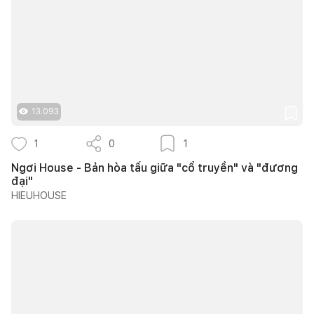
13.093
1
0
1
Ngơi House - Bản hòa tấu giữa "cổ truyền" và "đương
đại"
HIEUHOUSE