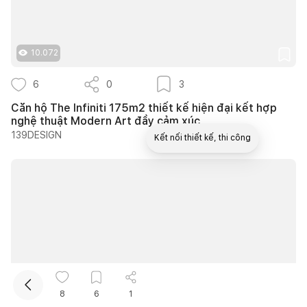
10.072
6
0
3
Căn hộ The Infiniti 175m2 thiết kế hiện đại kết hợp
nghệ thuật Modern Art đầy cảm xúc
139DESIGN
Kết nối thiết kế, thi công
10.744
8
6
1