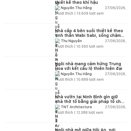
thiết kế theo khí hậu
27/06/2026,
Nguyễn Thu Hằng
2
lượt thích |
13.609
lượt xem
Nhà cấp 4 bên suối thiết kế theo
tinh thần Wabi Sabi, sống chậm
giữa thiên nhiên
27/06/2026,
Thu Nguyễn
1
lượt thích |
10.593
lượt xem
Ngôi nhà mang cảm hứng Trung
Hoa với kết cấu lộ thiên hiện đại
27/06/2026,
Nguyễn Thu Hằng
1
lượt thích |
10.689
lượt xem
Nhà vườn tại Ninh Bình gìn giữ
nhà thờ tổ bằng giải pháp tổ chức
lại không gian
27/06/2026,
TNT Architecture
1
lượt thích |
12.386
lượt xem
Ngôi nhà mở giữa Hội An, nơi