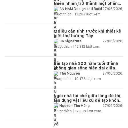
thiên nhiên trở thành một phần
của cuộc sống
27/06/2026,
AN NAM Design and Build
1
lượt thích |
11.267
lượt xem
5 điều cần tính trước khi thiết kế
biệt thự hướng Tây
27/06/2026,
3A Signature
2
lượt thích |
12.312
lượt xem
Cải tạo nhà 300 năm tuổi thành
không gian sống hiện đại giữa
thiên nhiên
27/06/2026,
Thu Nguyễn
1
lượt thích |
10.176
lượt xem
Ngôi nhà tái chế giữa lòng đô thị,
tận dụng vật liệu cũ để tạo không
gian sống linh hoạt
27/06/2026,
Nguyễn Thu Hằng
2
lượt thích |
12.308
lượt xem