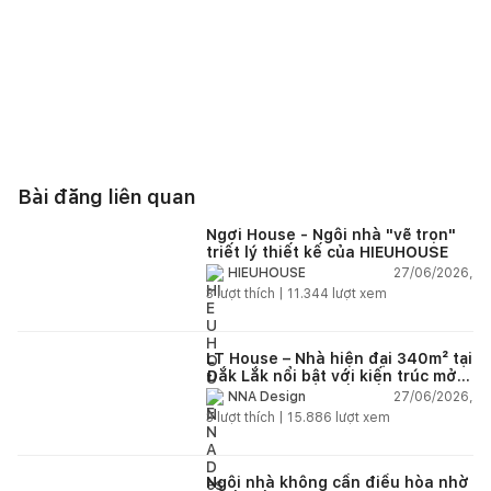
Bài đăng liên quan
Ngơi House - Ngôi nhà "vẽ trọn"
triết lý thiết kế của HIEUHOUSE
27/06/2026,
HIEUHOUSE
3
lượt thích |
11.344
lượt xem
LT House – Nhà hiện đại 340m² tại
Đắk Lắk nổi bật với kiến trúc mở
và hệ sân vườn kết nối thiên
27/06/2026,
NNA Design
nhiên
3
lượt thích |
15.886
lượt xem
Ngôi nhà không cần điều hòa nhờ