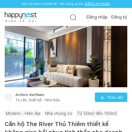
Kết nối đơn vị thiết kế - thi công uy tín.
Kết nối đơn vị thiết kế - thi công uy tín.
ĐĂNG KÝ NGAY!
ĐĂNG KÝ NGAY!
Đăng nhập
Đăng ký
M
Ạ
N
G
X
Ã
H
Ộ
I
Archiro VietNam
Theo dõi
Tư vấn, thiết kế - Nhà thầu
Modern - Hiện đại
Nhà chung cư
Từ 50m2 đến 100m2
Căn hộ The River Thủ Thiêm thiết kế