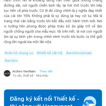
hành trình. Nó là khoảng dừng cần thiết giữa những chặng
đường dài, nơi người chiến binh lấy lại hơi thở trước khi tiếp
tục tiến về phía trước. Có lẽ đó cũng chính là ý nghĩa đẹp nhất
của cái tên YEN. Không phải là sự dừng lại hay rút lui. Mà là
trạng thái cân bằng trước khi bắt đầu một hành trình mới. Nơi
vị tướng tiên phong được phép tháo bỏ áo giáp trở về làm
người chồng người cha mẫu mực Và trên hết, là nơi con người
tìm lại sự bình yên trong chính mình trước khi bước ra thế giới
rộng lớn ngoài kia một lần nữa.
#
căn hộ chung cư
#
thiết kế căn hộ
#
archirovietnam
#
archiro
Theo dõi
Archiro VietNam
Tư vấn, thiết kế - Nhà thầu
Đăng ký kết nối Thiết kế -