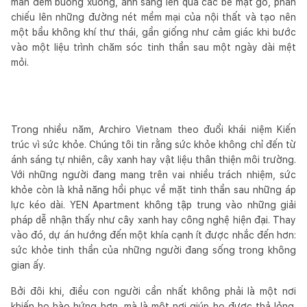
màn đêm buông xuống, ánh sáng len qua các bề mặt gỗ, phản
chiếu lên những đường nét mềm mại của nội thất và tạo nên
một bầu không khí thư thái, gần giống như cảm giác khi bước
vào một liệu trình chăm sóc tinh thần sau một ngày dài mệt
mỏi.
Trong nhiều năm, Archiro Vietnam theo đuổi khái niệm Kiến
trúc vì sức khỏe. Chúng tôi tin rằng sức khỏe không chỉ đến từ
ánh sáng tự nhiên, cây xanh hay vật liệu thân thiện môi trường.
Với những người đang mang trên vai nhiều trách nhiệm, sức
khỏe còn là khả năng hồi phục về mặt tinh thần sau những áp
lực kéo dài. YEN Apartment không tập trung vào những giải
pháp dễ nhận thấy như cây xanh hay công nghệ hiện đại. Thay
vào đó, dự án hướng đến một khía cạnh ít được nhắc đến hơn:
sức khỏe tinh thần của những người đang sống trong không
gian ấy.
Bởi đôi khi, điều con người cần nhất không phải là một nơi
khiến họ hào hứng hơn, mà là một nơi giúp họ được thả lỏng.