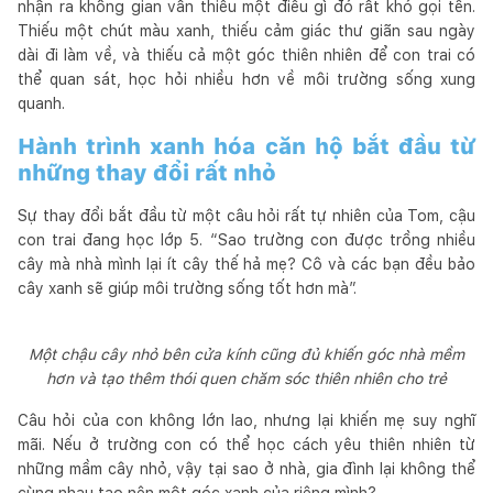
nhận ra không gian vẫn thiếu một điều gì đó rất khó gọi tên.
Thiếu một chút màu xanh, thiếu cảm giác thư giãn sau ngày
dài đi làm về, và thiếu cả một góc thiên nhiên để con trai có
thể quan sát, học hỏi nhiều hơn về môi trường sống xung
quanh.
Hành trình xanh hóa căn hộ bắt đầu từ
những thay đổi rất nhỏ
Sự thay đổi bắt đầu từ một câu hỏi rất tự nhiên của Tom, cậu
con trai đang học lớp 5. “Sao trường con được trồng nhiều
cây mà nhà mình lại ít cây thế hả mẹ? Cô và các bạn đều bảo
cây xanh sẽ giúp môi trường sống tốt hơn mà”.
Một chậu cây nhỏ bên cửa kính cũng đủ khiến góc nhà mềm
hơn và tạo thêm thói quen chăm sóc thiên nhiên cho trẻ
Câu hỏi của con không lớn lao, nhưng lại khiến mẹ suy nghĩ
mãi. Nếu ở trường con có thể học cách yêu thiên nhiên từ
những mầm cây nhỏ, vậy tại sao ở nhà, gia đình lại không thể
cùng nhau tạo nên một góc xanh của riêng mình?