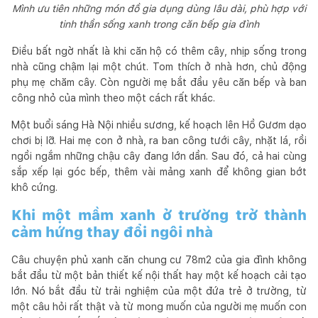
Mình ưu tiên những món đồ gia dụng dùng lâu dài, phù hợp với
tinh thần sống xanh trong căn bếp gia đình
Điều bất ngờ nhất là khi căn hộ có thêm cây, nhịp sống trong
nhà cũng chậm lại một chút. Tom thích ở nhà hơn, chủ động
phụ mẹ chăm cây. Còn người mẹ bắt đầu yêu căn bếp và ban
công nhỏ của mình theo một cách rất khác.
Một buổi sáng Hà Nội nhiều sương, kế hoạch lên Hồ Gươm dạo
chơi bị lỡ. Hai mẹ con ở nhà, ra ban công tưới cây, nhặt lá, rồi
ngồi ngắm những chậu cây đang lớn dần. Sau đó, cả hai cùng
sắp xếp lại góc bếp, thêm vài mảng xanh để không gian bớt
khô cứng.
Khi một mầm xanh ở trường trở thành
cảm hứng thay đổi ngôi nhà
Câu chuyện phủ xanh căn chung cư 78m2 của gia đình không
bắt đầu từ một bản thiết kế nội thất hay một kế hoạch cải tạo
lớn. Nó bắt đầu từ trải nghiệm của một đứa trẻ ở trường, từ
một câu hỏi rất thật và từ mong muốn của người mẹ muốn con