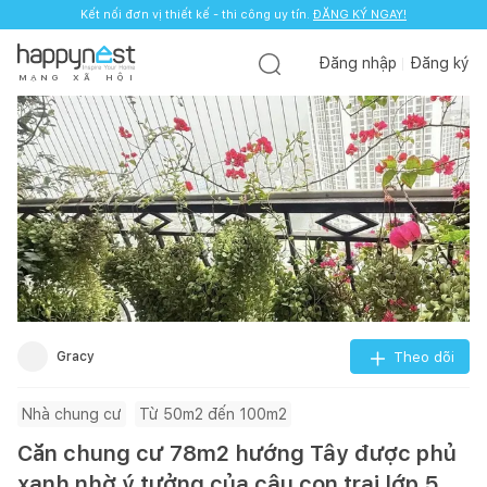
Kết nối đơn vị thiết kế - thi công uy tín.
ĐĂNG KÝ NGAY!
Đăng nhập
Đăng ký
M
Ạ
N
G
X
Ã
H
Ộ
I
Gracy
Theo dõi
Nhà chung cư
Từ 50m2 đến 100m2
Căn chung cư 78m2 hướng Tây được phủ
xanh nhờ ý tưởng của cậu con trai lớp 5