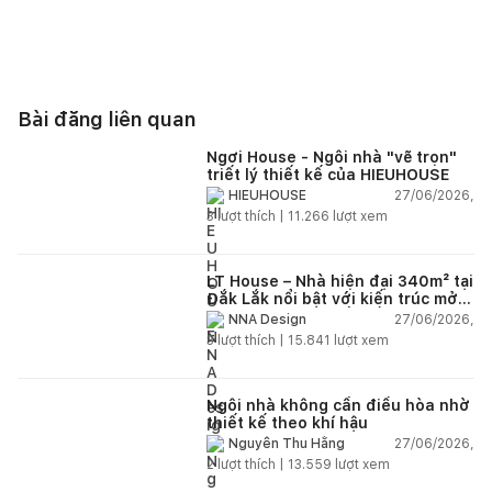
Bài đăng liên quan
Ngơi House - Ngôi nhà "vẽ trọn"
triết lý thiết kế của HIEUHOUSE
27/06/2026,
HIEUHOUSE
3
lượt thích |
11.266
lượt xem
LT House – Nhà hiện đại 340m² tại
Đắk Lắk nổi bật với kiến trúc mở
và hệ sân vườn kết nối thiên
27/06/2026,
NNA Design
nhiên
3
lượt thích |
15.841
lượt xem
Ngôi nhà không cần điều hòa nhờ
thiết kế theo khí hậu
27/06/2026,
Nguyễn Thu Hằng
2
lượt thích |
13.559
lượt xem