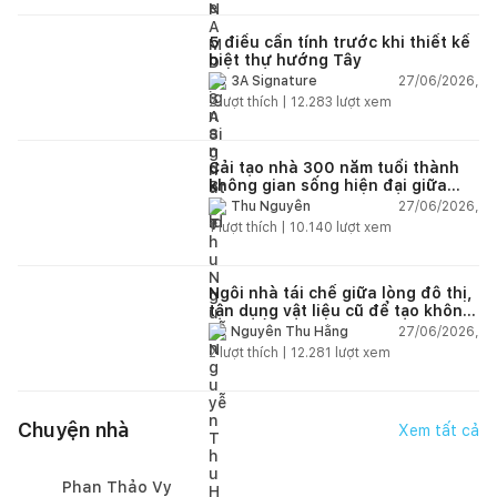
5 điều cần tính trước khi thiết kế
biệt thự hướng Tây
27/06/2026,
3A Signature
2
lượt thích |
12.283
lượt xem
Cải tạo nhà 300 năm tuổi thành
không gian sống hiện đại giữa
thiên nhiên
27/06/2026,
Thu Nguyễn
1
lượt thích |
10.140
lượt xem
Ngôi nhà tái chế giữa lòng đô thị,
tận dụng vật liệu cũ để tạo không
gian sống linh hoạt
27/06/2026,
Nguyễn Thu Hằng
2
lượt thích |
12.281
lượt xem
Chuyện nhà
Xem tất cả
Phan Thảo Vy