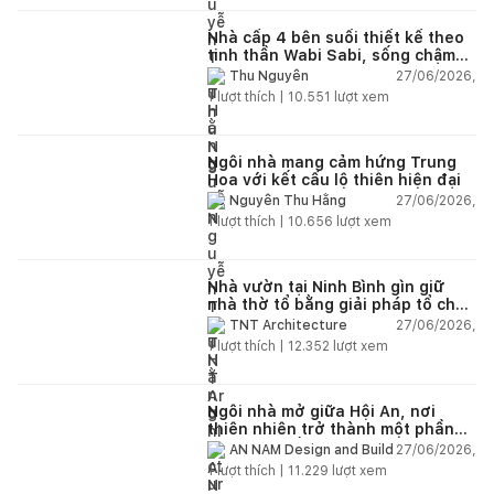
Nhà cấp 4 bên suối thiết kế theo
tinh thần Wabi Sabi, sống chậm
giữa thiên nhiên
27/06/2026,
Thu Nguyễn
1
lượt thích |
10.551
lượt xem
Ngôi nhà mang cảm hứng Trung
Hoa với kết cấu lộ thiên hiện đại
27/06/2026,
Nguyễn Thu Hằng
1
lượt thích |
10.656
lượt xem
Nhà vườn tại Ninh Bình gìn giữ
nhà thờ tổ bằng giải pháp tổ chức
lại không gian
27/06/2026,
TNT Architecture
1
lượt thích |
12.352
lượt xem
Ngôi nhà mở giữa Hội An, nơi
thiên nhiên trở thành một phần
của cuộc sống
27/06/2026,
AN NAM Design and Build
1
lượt thích |
11.229
lượt xem