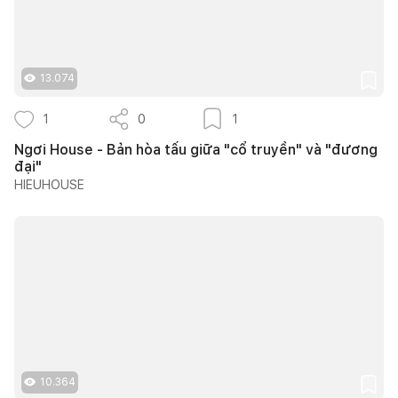
13.074
1
0
1
Ngơi House - Bản hòa tấu giữa "cổ truyền" và "đương
đại"
HIEUHOUSE
10.364