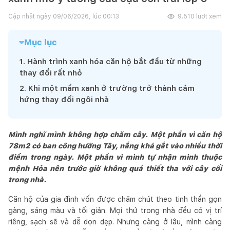
Cập nhật ngày
09/06/2026, lúc 00:13
9.510
lượt xem
Mục lục
1
.
Hành trình xanh hóa căn hộ bắt đầu từ những
thay đổi rất nhỏ
2
.
Khi một mầm xanh ở trường trở thành cảm
hứng thay đổi ngôi nhà
Mình nghĩ mình không hợp chăm cây. Một phần vì căn hộ
78m2 có ban công hướng Tây, nắng khá gắt vào nhiều thời
điểm trong ngày. Một phần vì mình tự nhận mình thuộc
mệnh Hỏa nên trước giờ không quá thiết tha với cây cối
trong nhà.
Căn hộ của gia đình vốn được chăm chút theo tinh thần gọn
gàng, sáng màu và tối giản. Mọi thứ trong nhà đều có vị trí
riêng, sạch sẽ và dễ dọn dẹp. Nhưng càng ở lâu, mình càng