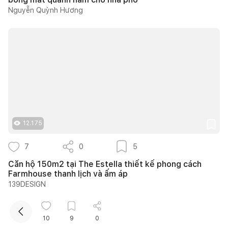
Nguyễn Quỳnh Hương
Kết nối thiết kế, thi công
12.175
Mua sắm hoàn thiện nhà
7
0
5
Căn hộ 150m2 tại The Estella thiết kế phong cách
Farmhouse thanh lịch và ấm áp
139DESIGN
10
9
0