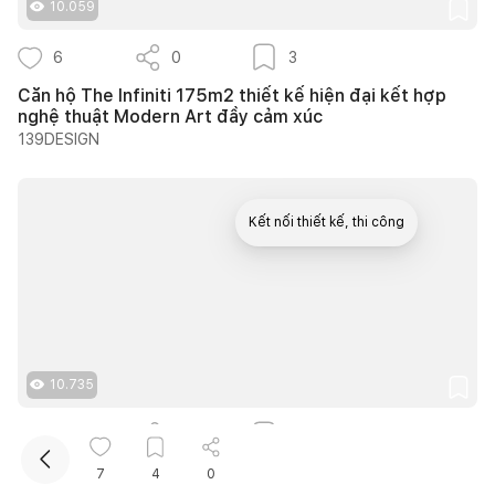
10.059
6
0
3
Căn hộ The Infiniti 175m2 thiết kế hiện đại kết hợp
nghệ thuật Modern Art đầy cảm xúc
139DESIGN
Kết nối thiết kế, thi công
Mua sắm hoàn thiện nhà
10.735
12
0
9
25 ý tưởng lựa chọn cây trồng lối đi sân vườn tạo
7
4
0
bóng mát quanh năm cho nhà phố