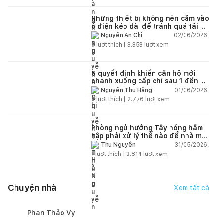
Những thiết bị không nên cắm vào
ổ điện kéo dài để tránh quá tải và
chập cháy trong nhà
02/06/2026,
Nguyễn An Chi
9
lượt thích |
3.353
lượt xem
5 quyết định khiến căn hộ mới
nhanh xuống cấp chỉ sau 1 đến 2
năm
01/06/2026,
Nguyễn Thu Hằng
5
lượt thích |
2.776
lượt xem
Phòng ngủ hướng Tây nóng hầm
hập phải xử lý thế nào để nhà mát
hơn?
31/05/2026,
Thu Nguyễn
1
lượt thích |
3.814
lượt xem
Chuyện nhà
Xem tất cả
Phan Thảo Vy