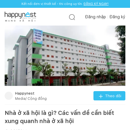
Kết nối đơn vị thiết kế - thi công uy tín.
ĐĂNG KÝ NGAY!
Đăng nhập
Đăng ký
M
Ạ
N
G
X
Ã
H
Ộ
I
Happynest
Theo dõi
Media/ Cộng đồng
Nhà ở xã hội là gì? Các vấn đề cần biết
xung quanh nhà ở xã hội