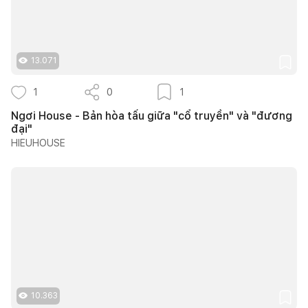
13.071
1
0
1
Ngơi House - Bản hòa tấu giữa "cổ truyền" và "đương
đại"
HIEUHOUSE
10.363