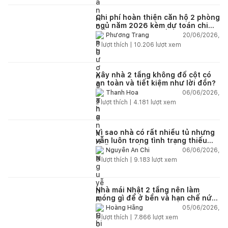
Chi phí hoàn thiện căn hộ 2 phòng
ngủ năm 2026 kèm dự toán chi
tiết và ví dụ thực tế
20/06/2026,
Phương Trang
5
lượt thích |
10.206
lượt xem
Xây nhà 2 tầng không đổ cột có
an toàn và tiết kiệm như lời đồn?
06/06/2026,
Thanh Hoa
2
lượt thích |
4.181
lượt xem
Vì sao nhà có rất nhiều tủ nhưng
vẫn luôn trong tình trạng thiếu
chỗ chứa đồ?
06/06/2026,
Nguyễn An Chi
5
lượt thích |
9.183
lượt xem
Nhà mái Nhật 2 tầng nên làm
móng gì để ở bền và hạn chế nứt
lún?
05/06/2026,
Hoàng Hằng
5
lượt thích |
7.866
lượt xem