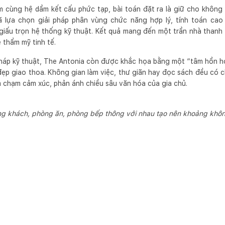
5m cùng hệ dầm kết cấu phức tạp, bài toán đặt ra là giữ cho khôn
lựa chọn giải pháp phân vùng chức năng hợp lý, tính toán cao 
iấu trọn hệ thống kỹ thuật. Kết quả mang đến một trần nhà thanh
 thẩm mỹ tinh tế.
háp kỹ thuật, The Antonia còn được khắc họa bằng một “tâm hồn học
 đẹp giao thoa. Không gian làm việc, thư giãn hay đọc sách đều có
 chạm cảm xúc, phản ánh chiều sâu văn hóa của gia chủ.
g khách, phòng ăn, phòng bếp thông với nhau tạo nên khoảng không