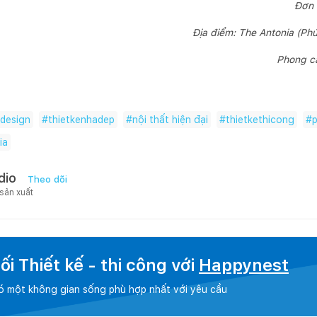
Đơn 
Địa điểm: The Antonia (P
Phong cá
rdesign
#
thietkenhadep
#
nội thất hiện đại
#
thietkethicong
#
ia
dio
Theo dõi
 sản xuất
i Thiết kế - thi công với
Happynest
có một không gian sống phù hợp nhất với yêu cầu