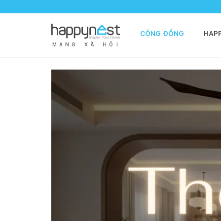
CỘNG ĐỒNG
HAP
M
Ạ
N
G
X
Ã
H
Ộ
I