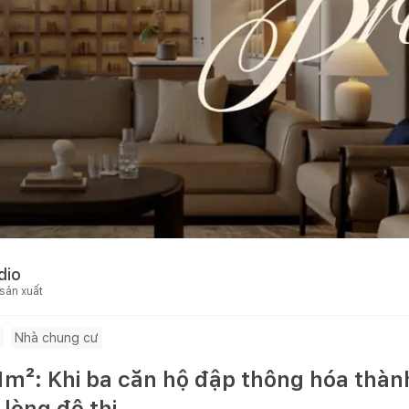
dio
 sản xuất
Nhà chung cư
1m²: Khi ba căn hộ đập thông hóa thàn
 lòng đô thị