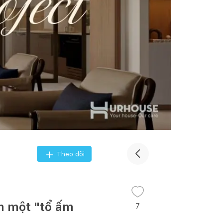
Theo dõi
h một "tổ ấm
7