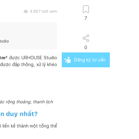
4.867
lượt xem
7
udio
0
1m²
được URHOUSE Studio
Đăng ký tư vấn
ề được đập thông, xử lý khéo
ác rộng thoáng, thanh lịch
an duy nhất?
ộ liền kề thành một tổng thể