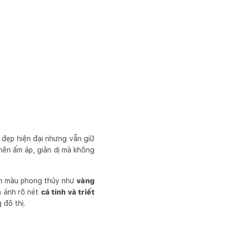
 đẹp hiện đại nhưng vẫn giữ
nên ấm áp, giản dị mà không
am màu phong thủy như
vàng
n ánh rõ nét
cá tính và triết
 đô thị.