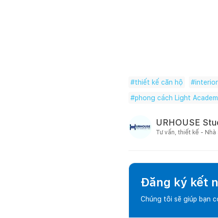
#
thiết kế căn hộ
#
interio
#
phong cách Light Academ
URHOUSE Stu
Tư vấn, thiết kế - Nhà
Đăng ký kết nố
Chúng tôi sẽ giúp bạn 