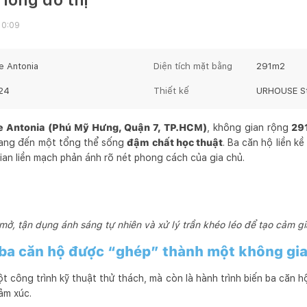
10:09
e Antonia
Diện tích mặt bằng
291
m2
24
Thiết kế
URHOUSE St
e Antonia (Phú Mỹ Hưng, Quận 7, TP.HCM)
, không gian rộng
29
 mang đến một tổng thể sống
đậm chất học thuật
. Ba căn hộ liền k
ian liền mạch phản ánh rõ nét phong cách của gia chủ.
ở, tận dụng ánh sáng tự nhiên và xử lý trần khéo léo để tạo cảm gi
i ba căn hộ được “ghép” thành một không gi
t công trình kỹ thuật thử thách, mà còn là hành trình biến ba căn h
ảm xúc.