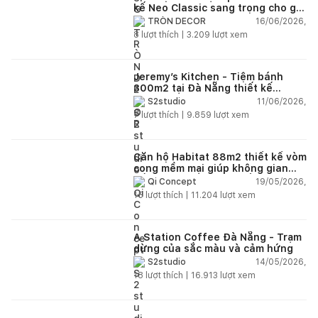
kế Neo Classic sang trọng cho gia
đình trẻ
16/06/2026,
TRÒN DECOR
8
lượt thích |
3.209
lượt xem
Jeremy’s Kitchen - Tiệm bánh
300m2 tại Đà Nẵng thiết kế
phong cách công nghiệp hiện đại
11/06/2026,
S2studio
ngập tràn ánh sáng tự nhiên
7
lượt thích |
9.859
lượt xem
Căn hộ Habitat 88m2 thiết kế vòm
cong mềm mại giúp không gian
sống hiện đại trở nên ấm áp hơn
19/05/2026,
Qi Concept
15
lượt thích |
11.204
lượt xem
A Station Coffee Đà Nẵng - Trạm
dừng của sắc màu và cảm hứng
14/05/2026,
S2studio
18
lượt thích |
16.913
lượt xem