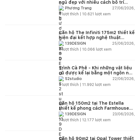
ngủ đẹp với nhiều cách bố trí
thông minh cho mọi diện tích
27/06/2026,
Phương Trang
4
lượt thích |
10.621
lượt xem
Căn hộ The Infiniti 175m2 thiết kế
hiện đại kết hợp nghệ thuật
Modern Art đầy cảm xúc
25/06/2026,
139DESIGN
6
lượt thích |
10.066
lượt xem
Trình Cà Phê - Khi những vật liệu
cũ được kể lại bằng một ngôn ngữ
thiết kế mới
22/06/2026,
S2studio
5
lượt thích |
11.992
lượt xem
Căn hộ 150m2 tại The Estella
thiết kế phong cách Farmhouse
thanh lịch và ấm áp
23/06/2026,
139DESIGN
7
lượt thích |
12.177
lượt xem
Căn hộ 90m2 tại Opal Tower thiết