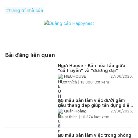
#
trang trí nhà cửa
Bài đăng liên quan
Ngơi House - Bản hòa tấu giữa
"cổ truyền" và "đương đại"
27/06/2026,
HIEUHOUSE
1
lượt thích |
13.088
lượt xem
25 mẫu bàn làm việc dưới gầm
cầu thang đẹp giúp tận dụng diện
tích tưởng chừng bị bỏ quên
27/06/2026,
Quân Hoàng
4
lượt thích |
10.374
lượt xem
30 mẫu bàn làm việc trong phòng