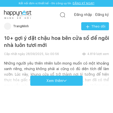
Kết nối đơn vị thiết kế - thi công uy tín.
ĐĂNG KÝ NGAY!
Đăng nhập
Đăng ký
M
Ạ
N
G
X
Ã
H
Ộ
I
TrangMinh
Theo dõi
10+ gợi ý đặt chậu hoa bên cửa sổ để ngôi
nhà luôn tươi mới
Cập nhật ngày
28/09/2025, lúc 00:56
4.819
lượt xem
Những người yêu thiên nhiên luôn mong muốn có một khoảng
xanh riêng, nhưng không phải ai cũng có đủ diện tích để làm
vườn. Lúc này, khung cửa sổ trở thành nơi lý tưởng để hiện
thực hóa giấc mơ ấy. Chỉ với vài chậu hoa nhỏ, bạn đã có thể
Xem thêm
mang sắc màu, hương thơm và sự trong lành vào không gian
sống thường ngày.
Việc trồng cây bên cửa sổ không chỉ giúp ngôi nhà thêm đẹp
mắt mà còn góp phần thanh lọc không khí, đem lại cảm giác dễ
chịu mỗi khi mở cửa đón nắng. Bạn có thể lựa chọn phong