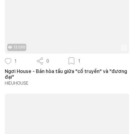
13.088
1
0
1
Ngơi House - Bản hòa tấu giữa "cổ truyền" và "đương
đại"
HIEUHOUSE