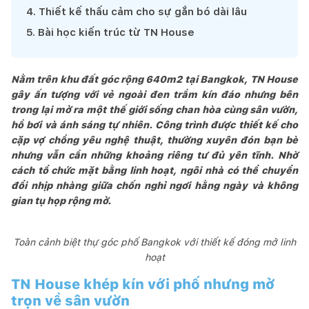
4
.
Thiết kế thấu cảm cho sự gắn bó dài lâu
5
.
Bài học kiến trúc từ TN House
Nằm trên khu đất góc rộng 640m2 tại Bangkok, TN House
gây ấn tượng với vẻ ngoài đen trầm kín đáo nhưng bên
trong lại mở ra một thế giới sống chan hòa cùng sân vườn,
hồ bơi và ánh sáng tự nhiên. Công trình được thiết kế cho
cặp vợ chồng yêu nghệ thuật, thường xuyên đón bạn bè
nhưng vẫn cần những khoảng riêng tư đủ yên tĩnh. Nhờ
cách tổ chức mặt bằng linh hoạt, ngôi nhà có thể chuyển
đổi nhịp nhàng giữa chốn nghỉ ngơi hằng ngày và không
gian tụ họp rộng mở.
Toàn cảnh biệt thự góc phố Bangkok với thiết kế đóng mở linh
hoạt
TN House khép kín với phố nhưng mở
trọn về sân vườn