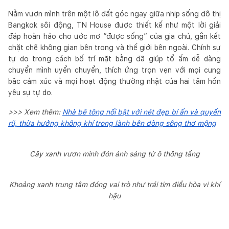
Nằm vươn mình trên một lô đất góc ngay giữa nhịp sống đô thị
Bangkok sôi động, TN House được thiết kế như một lời giải
đáp hoàn hảo cho ước mơ “được sống” của gia chủ, gắn kết
chặt chẽ không gian bên trong và thế giới bên ngoài. Chính sự
tự do trong cách bố trí mặt bằng đã giúp tổ ấm dễ dàng
chuyển mình uyển chuyển, thích ứng trọn vẹn với mọi cung
bậc cảm xúc và mọi hoạt động thường nhật của hai tâm hồn
yêu sự tự do.
>>> Xem thêm:
Nhà bê tông nổi bật với nét đẹp bí ẩn và quyến
rũ, thừa hưởng không khí trong lành bên dòng sông thơ mộng
Cây xanh vươn mình đón ánh sáng từ ô thông tầng
Khoảng xanh trung tâm đóng vai trò như trái tim điều hòa vi khí
hậu