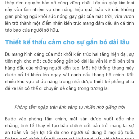
thép đen nguyên bản vô cùng vững chãi. Lớp áo giáp kim loại
này vừa làm nhiệm vụ che nắng hiệu quả, bảo vệ các không
gian phòng ngủ khỏi sức nóng gay gắt của mặt trời, vừa vươn
lên trở thành một điểm nhấn kiến trúc mang đậm dấu ấn cá tính
táo bạo của người sở hữu.
Thiết kế thấu cảm cho sự gắn bó dài lâu
Dù mang hình dáng của một khối kiến trúc hai tầng hiện đại, sự
tiện nghi cho một cuộc sống gắn bó dài lâu vẫn là mối bận tâm
hàng đầu của những người kiến tạo. Một hệ thống thang máy
được bố trí khéo léo ngay sát cạnh cầu thang bộ chính. Rất
nhiều khu vực chức năng trong nhà được thiết kế phẳng phiu
để xe lăn có thể di chuyển dễ dàng trong tương lai.
Phòng tắm ngập tràn ánh sáng tự nhiên nhờ giếng trời
Bước vào phòng tắm chính, mặt sàn được vuốt dốc nhẹ
nhàng, tinh tế thay vì tạo bậc chênh cốt cản trở, mang lại sự
an toàn và tiện lợi tối đa cho người sử dụng ở mọi độ tuổi.