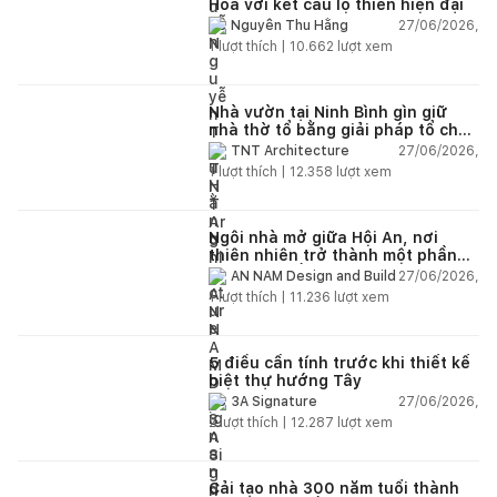
Hoa với kết cấu lộ thiên hiện đại
27/06/2026,
Nguyễn Thu Hằng
1
lượt thích |
10.662
lượt xem
Nhà vườn tại Ninh Bình gìn giữ
nhà thờ tổ bằng giải pháp tổ chức
lại không gian
27/06/2026,
TNT Architecture
1
lượt thích |
12.358
lượt xem
Ngôi nhà mở giữa Hội An, nơi
thiên nhiên trở thành một phần
của cuộc sống
27/06/2026,
AN NAM Design and Build
1
lượt thích |
11.236
lượt xem
5 điều cần tính trước khi thiết kế
biệt thự hướng Tây
27/06/2026,
3A Signature
2
lượt thích |
12.287
lượt xem
Cải tạo nhà 300 năm tuổi thành