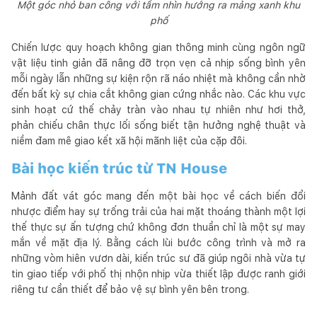
Một góc nhỏ ban công với tầm nhìn hướng ra mảng xanh khu
phố
Chiến lược quy hoạch không gian thông minh cùng ngôn ngữ
vật liệu tinh giản đã nâng đỡ trọn vẹn cả nhịp sống bình yên
mỗi ngày lẫn những sự kiện rộn rã náo nhiệt mà không cần nhờ
đến bất kỳ sự chia cắt không gian cứng nhắc nào. Các khu vực
sinh hoạt cứ thế chảy tràn vào nhau tự nhiên như hơi thở,
phản chiếu chân thực lối sống biết tận hưởng nghệ thuật và
niềm đam mê giao kết xã hội mãnh liệt của cặp đôi.
Bài học kiến trúc từ TN House
Mảnh đất vát góc mang đến một bài học về cách biến đổi
nhược điểm hay sự trống trải của hai mặt thoáng thành một lợi
thế thực sự ấn tượng chứ không đơn thuần chỉ là một sự may
mắn về mặt địa lý. Bằng cách lùi bước công trình và mở ra
những vòm hiên vươn dài, kiến trúc sư đã giúp ngôi nhà vừa tự
tin giao tiếp với phố thị nhộn nhịp vừa thiết lập được ranh giới
riêng tư cần thiết để bảo vệ sự bình yên bên trong.