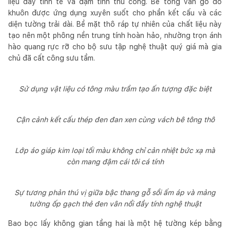
liệu đầy tinh tế và đậm tính thủ công. Bê tông vân gỗ đổ
khuôn được ứng dụng xuyên suốt cho phần kết cấu và các
diện tường trải dài. Bề mặt thô ráp tự nhiên của chất liệu này
tạo nên một phông nền trung tính hoàn hảo, nhường trọn ánh
hào quang rực rỡ cho bộ sưu tập nghệ thuật quý giá mà gia
chủ đã cất công sưu tầm.
Sử dụng vật liệu có tông màu trầm tạo ấn tượng đặc biệt
Cận cảnh kết cấu thép đen đan xen cùng vách bê tông thô
Lớp áo giáp kim loại tối màu không chỉ cản nhiệt bức xạ mà
còn mang đậm cái tôi cá tính
Sự tương phản thú vị giữa bậc thang gỗ sồi ấm áp và mảng
tường ốp gạch thẻ đen vân nổi đầy tính nghệ thuật
Bao bọc lấy không gian tầng hai là một hệ tường kép bằng