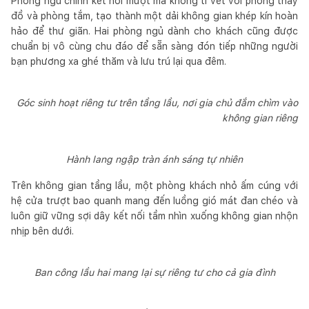
Phòng ngủ chính kết nối mượt mà không tì vết với phòng thay
đồ và phòng tắm, tạo thành một dải không gian khép kín hoàn
hảo để thư giãn. Hai phòng ngủ dành cho khách cũng được
chuẩn bị vô cùng chu đáo để sẵn sàng đón tiếp những người
bạn phương xa ghé thăm và lưu trú lại qua đêm.
Góc sinh hoạt riêng tư trên tầng lầu, nơi gia chủ đắm chìm vào
không gian riêng
Hành lang ngập tràn ánh sáng tự nhiên
Trên không gian tầng lầu, một phòng khách nhỏ ấm cúng với
hệ cửa trượt bao quanh mang đến luồng gió mát đan chéo và
luôn giữ vững sợi dây kết nối tầm nhìn xuống không gian nhộn
nhịp bên dưới.
Ban công lầu hai mang lại sự riêng tư cho cả gia đình