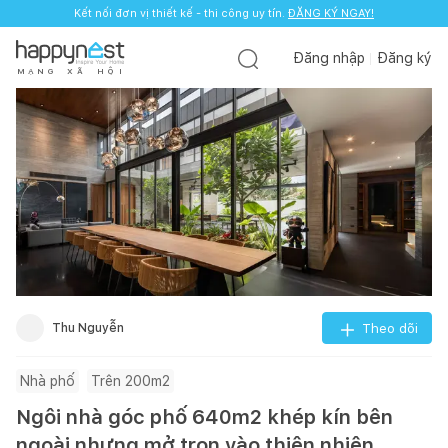
Kết nối đơn vị thiết kế - thi công uy tín.
ĐĂNG KÝ NGAY!
Đăng nhập
Đăng ký
M
Ạ
N
G
X
Ã
H
Ộ
I
Thu Nguyễn
Theo dõi
Nhà phố
Trên 200m2
Ngôi nhà góc phố 640m2 khép kín bên
ngoài nhưng mở trọn vào thiên nhiên