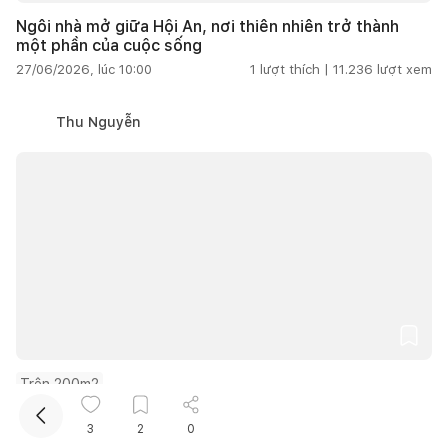
Ngôi nhà mở giữa Hội An, nơi thiên nhiên trở thành
một phần của cuộc sống
27/06/2026, lúc 10:00
1
lượt thích |
11.236
lượt xem
Thu Nguyễn
Kết nối thiết kế, thi công
Trên 200m2
Cải tạo nhà 300 năm tuổi thành không gian sống hiện
3
2
0
đại giữa thiên nhiên