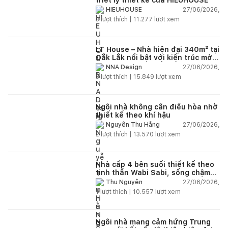
27/06/2026,
HIEUHOUSE
3
lượt thích |
11.277
lượt xem
LT House – Nhà hiện đại 340m² tại
Đắk Lắk nổi bật với kiến trúc mở
và hệ sân vườn kết nối thiên
27/06/2026,
NNA Design
nhiên
3
lượt thích |
15.849
lượt xem
Ngôi nhà không cần điều hòa nhờ
thiết kế theo khí hậu
27/06/2026,
Nguyễn Thu Hằng
2
lượt thích |
13.570
lượt xem
Nhà cấp 4 bên suối thiết kế theo
tinh thần Wabi Sabi, sống chậm
giữa thiên nhiên
27/06/2026,
Thu Nguyễn
1
lượt thích |
10.557
lượt xem
Ngôi nhà mang cảm hứng Trung