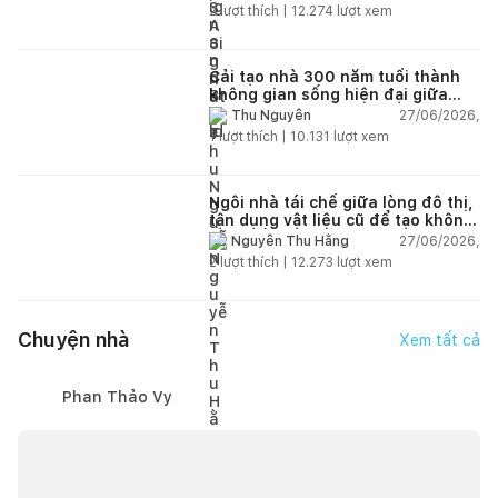
2
lượt thích |
12.274
lượt xem
Cải tạo nhà 300 năm tuổi thành
không gian sống hiện đại giữa
thiên nhiên
27/06/2026,
Thu Nguyễn
1
lượt thích |
10.131
lượt xem
Ngôi nhà tái chế giữa lòng đô thị,
tận dụng vật liệu cũ để tạo không
gian sống linh hoạt
27/06/2026,
Nguyễn Thu Hằng
2
lượt thích |
12.273
lượt xem
Chuyện nhà
Xem tất cả
Phan Thảo Vy