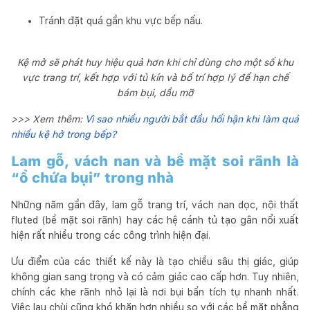
Tránh đặt quá gần khu vực bếp nấu.
Kệ mở sẽ phát huy hiệu quả hơn khi chỉ dùng cho một số khu
vực trang trí, kết hợp với tủ kín và bố trí hợp lý để hạn chế
bám bụi, dầu mỡ
>>> Xem thêm:
Vì sao nhiều người bắt đầu hối hận khi làm quá
nhiều kệ hở trong bếp?
Lam gỗ, vách nan và bề mặt soi rãnh là
“ổ chứa bụi” trong nhà
Những năm gần đây, lam gỗ trang trí, vách nan dọc, nội thất
fluted (bề mặt soi rãnh) hay các hệ cánh tủ tạo gân nổi xuất
hiện rất nhiều trong các công trình hiện đại.
Ưu điểm của các thiết kế này là tạo chiều sâu thị giác, giúp
không gian sang trọng và có cảm giác cao cấp hơn. Tuy nhiên,
chính các khe rãnh nhỏ lại là nơi bụi bẩn tích tụ nhanh nhất.
Việc lau chùi cũng khó khăn hơn nhiều so với các bề mặt phẳng