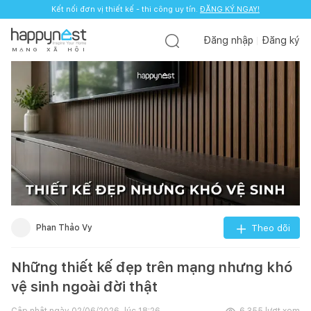
Kết nối đơn vị thiết kế - thi công uy tín.
ĐĂNG KÝ NGAY!
Đăng nhập
Đăng ký
M
Ạ
N
G
X
Ã
H
Ộ
I
Phan Thảo Vy
Theo dõi
Những thiết kế đẹp trên mạng nhưng khó
vệ sinh ngoài đời thật
Cập nhật ngày
02/06/2026, lúc 18:26
6.355
lượt xem