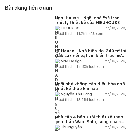
Bài đăng liên quan
Ngơi House - Ngôi nhà "vẽ trọn"
triết lý thiết kế của HIEUHOUSE
27/06/2026,
HIEUHOUSE
3
lượt thích |
11.258
lượt xem
LT House – Nhà hiện đại 340m² tại
Đắk Lắk nổi bật với kiến trúc mở
và hệ sân vườn kết nối thiên
27/06/2026,
NNA Design
nhiên
3
lượt thích |
15.835
lượt xem
Ngôi nhà không cần điều hòa nhờ
thiết kế theo khí hậu
27/06/2026,
Nguyễn Thu Hằng
2
lượt thích |
13.554
lượt xem
Nhà cấp 4 bên suối thiết kế theo
tinh thần Wabi Sabi, sống chậm
giữa thiên nhiên
27/06/2026,
Thu Nguyễn