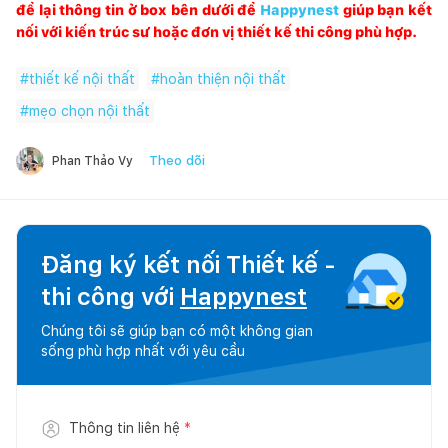
để lại thông tin ở box bên dưới để
Happynest
giúp bạn kết
nối với kiến trúc sư hoặc đơn vị thiết kế thi công phù hợp.
#
thiết kế nội thất
#
hoàn thiện nội thất
#
mẹo chọn nội thất
Theo dõi
Phan Thảo Vy
Đăng ký kết nối Thiết kế -
thi công với
Happynest
Chúng tôi sẽ giúp bạn có một không gian
sống phù hợp nhất với yêu cầu
Thông tin liên hệ
*