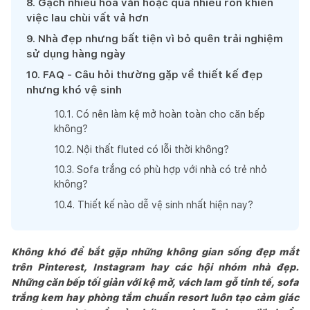
8
.
Gạch nhiều hoa văn hoặc quá nhiều ron khiến
việc lau chùi vất vả hơn
9
.
Nhà đẹp nhưng bất tiện vì bỏ quên trải nghiệm
sử dụng hàng ngày
10
.
FAQ - Câu hỏi thường gặp về thiết kế đẹp
nhưng khó vệ sinh
10
.
1
.
Có nên làm kệ mở hoàn toàn cho căn bếp
không?
10
.
2
.
Nội thất fluted có lỗi thời không?
10
.
3
.
Sofa trắng có phù hợp với nhà có trẻ nhỏ
không?
10
.
4
.
Thiết kế nào dễ vệ sinh nhất hiện nay?
Không khó để bắt gặp những không gian sống đẹp mắt
trên Pinterest, Instagram hay các hội nhóm nhà đẹp.
Những căn bếp tối giản với kệ mở, vách lam gỗ tinh tế, sofa
trắng kem hay phòng tắm chuẩn resort luôn tạo cảm giác