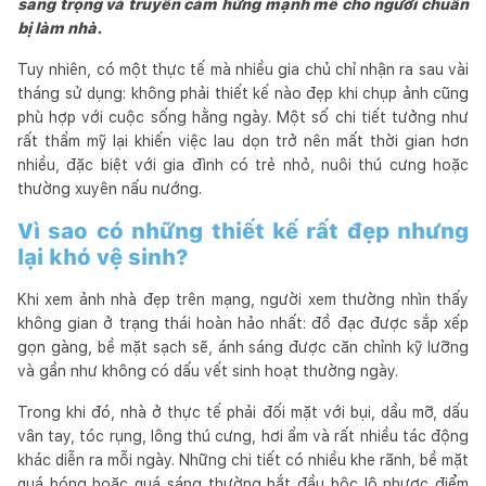
sang trọng và truyền cảm hứng mạnh mẽ cho người chuẩn
bị làm nhà.
Tuy nhiên, có một thực tế mà nhiều gia chủ chỉ nhận ra sau vài
tháng sử dụng: không phải thiết kế nào đẹp khi chụp ảnh cũng
phù hợp với cuộc sống hằng ngày. Một số chi tiết tưởng như
rất thẩm mỹ lại khiến việc lau dọn trở nên mất thời gian hơn
nhiều, đặc biệt với gia đình có trẻ nhỏ, nuôi thú cưng hoặc
thường xuyên nấu nướng.
Vì sao có những thiết kế rất đẹp nhưng
lại khó vệ sinh?
Khi xem ảnh nhà đẹp trên mạng, người xem thường nhìn thấy
không gian ở trạng thái hoàn hảo nhất: đồ đạc được sắp xếp
gọn gàng, bề mặt sạch sẽ, ánh sáng được căn chỉnh kỹ lưỡng
và gần như không có dấu vết sinh hoạt thường ngày.
Trong khi đó, nhà ở thực tế phải đối mặt với bụi, dầu mỡ, dấu
vân tay, tóc rụng, lông thú cưng, hơi ẩm và rất nhiều tác động
khác diễn ra mỗi ngày. Những chi tiết có nhiều khe rãnh, bề mặt
quá bóng hoặc quá sáng thường bắt đầu bộc lộ nhược điểm