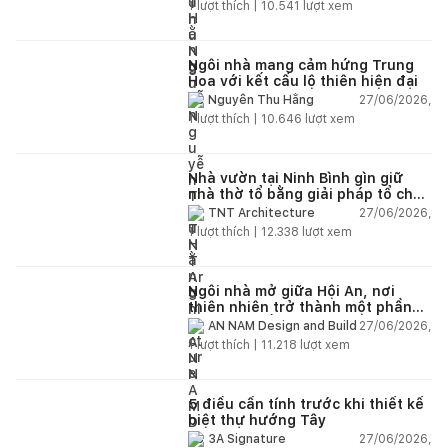
1
lượt thích |
10.541
lượt xem
Ngôi nhà mang cảm hứng Trung
Hoa với kết cấu lộ thiên hiện đại
27/06/2026,
Nguyễn Thu Hằng
1
lượt thích |
10.646
lượt xem
Nhà vườn tại Ninh Bình gìn giữ
nhà thờ tổ bằng giải pháp tổ chức
lại không gian
27/06/2026,
TNT Architecture
1
lượt thích |
12.338
lượt xem
Ngôi nhà mở giữa Hội An, nơi
thiên nhiên trở thành một phần
của cuộc sống
27/06/2026,
AN NAM Design and Build
1
lượt thích |
11.218
lượt xem
5 điều cần tính trước khi thiết kế
biệt thự hướng Tây
27/06/2026,
3A Signature