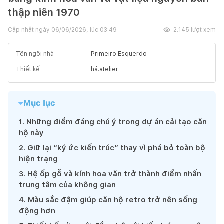
thập niên 1970
Cập nhật ngày
06/06/2026, lúc 03:49
2.145
lượt xem
Tên ngôi nhà
Primeiro Esquerdo
Thiết kế
há.atelier
Mục lục
1
.
Những điểm đáng chú ý trong dự án cải tạo căn
hộ này
2
.
Giữ lại “ký ức kiến trúc” thay vì phá bỏ toàn bộ
hiện trạng
3
.
Hệ ốp gỗ và kính hoa văn trở thành điểm nhấn
trung tâm của không gian
4
.
Màu sắc đậm giúp căn hộ retro trở nên sống
động hơn