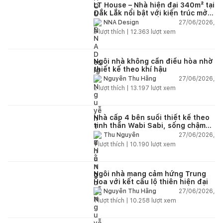
LT House – Nhà hiện đại 340m² tại
Đắk Lắk nổi bật với kiến trúc mở
và hệ sân vườn kết nối thiên
27/06/2026,
NNA Design
nhiên
3
lượt thích |
12.363
lượt xem
Ngôi nhà không cần điều hòa nhờ
thiết kế theo khí hậu
27/06/2026,
Nguyễn Thu Hằng
2
lượt thích |
13.197
lượt xem
Nhà cấp 4 bên suối thiết kế theo
tinh thần Wabi Sabi, sống chậm
giữa thiên nhiên
27/06/2026,
Thu Nguyễn
1
lượt thích |
10.190
lượt xem
Ngôi nhà mang cảm hứng Trung
Hoa với kết cấu lộ thiên hiện đại
27/06/2026,
Nguyễn Thu Hằng
1
lượt thích |
10.258
lượt xem