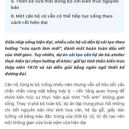
5
.
Thiết kế cửa mới đồng bộ với kiến trúc nguyên
bản
6
.
Một căn hộ cũ vẫn có thể tiếp tục sống theo
cách rất hiện đại
Giữa nhịp sống hiện đại, nhiều căn hộ cũ dần bị cải tạo theo
hướng “xóa sạch làm mới”, đánh mất hoàn toàn dấu vết
của thời gian. Tuy nhiên, dự án
cải tạo căn hộ
do há.atelier
thực hiện lại chọn hướng đi khác: giữ lại tinh thần kiến trúc
thập niên 1970 và tái diễn giải bằng ngôn ngữ thiết kế
đương đại.
Căn hộ từng bị bỏ trống nhiều năm nhưng vẫn sở hữu kết cấu
chắc chắn cùng mặt bằng hợp lý - nền tảng quan trọng để
nhóm kiến trúc sư thực hiện quá trình “hồi sinh” không gian
sống. Thay vì phá bỏ toàn bộ, dự án tập trung phục hồi những
chi tiết nguyên bản như kính hoa văn, hệ ốp gỗ, giấy dán
tường và bảng màu đặc trưng của thời kỳ cũ, từ đó tạo nên
một không gian vừa hoài niệm vừa hiện đại.