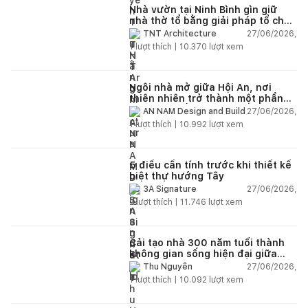
Nhà vườn tại Ninh Bình gìn giữ
nhà thờ tổ bằng giải pháp tổ chức
lại không gian
27/06/2026,
TNT Architecture
1
lượt thích |
10.370
lượt xem
Ngôi nhà mở giữa Hội An, nơi
thiên nhiên trở thành một phần
của cuộc sống
27/06/2026,
AN NAM Design and Build
1
lượt thích |
10.992
lượt xem
5 điều cần tính trước khi thiết kế
biệt thự hướng Tây
27/06/2026,
3A Signature
2
lượt thích |
11.746
lượt xem
Cải tạo nhà 300 năm tuổi thành
không gian sống hiện đại giữa
thiên nhiên
27/06/2026,
Thu Nguyễn
1
lượt thích |
10.092
lượt xem