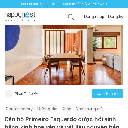
Kết nối đơn vị thiết kế - thi công uy tín.
ĐĂNG KÝ NGAY!
Đăng nhập
Đăng ký
M
Ạ
N
G
X
Ã
H
Ộ
I
Phan Thảo Vy
Theo dõi
Contemporary – Đương đại
Khác
Nhà chung cư
Căn hộ Primeiro Esquerdo được hồi sinh
bằng kính hoa văn và vật liệu nguyên bản