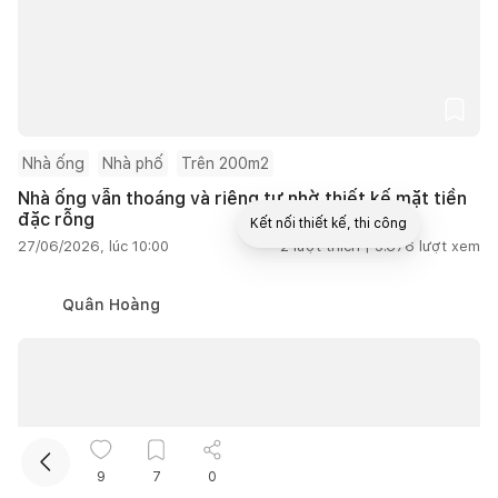
Nhà ống
Nhà phố
Trên 200m2
Nhà ống vẫn thoáng và riêng tư nhờ thiết kế mặt tiền
đặc rỗng
Kết nối thiết kế, thi công
27/06/2026, lúc 10:00
2
lượt thích |
5.676
lượt xem
Mua sắm hoàn thiện nhà
Quân Hoàng
9
7
0