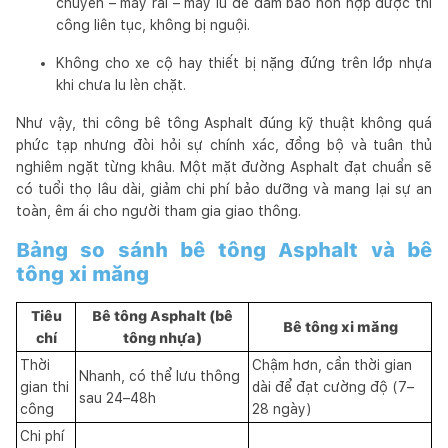
chuyển – máy rải – máy lu để đảm bảo hỗn hợp được thi
công liên tục, không bị nguội.
Không cho xe cộ hay thiết bị nặng đứng trên lớp nhựa
khi chưa lu lèn chặt.
Như vậy, thi công bê tông Asphalt đúng kỹ thuật không quá
phức tạp nhưng đòi hỏi sự chính xác, đồng bộ và tuân thủ
nghiêm ngặt từng khâu. Một mặt đường Asphalt đạt chuẩn sẽ
có tuổi thọ lâu dài, giảm chi phí bảo dưỡng và mang lại sự an
toàn, êm ái cho người tham gia giao thông.
Bảng so sánh bê tông Asphalt và bê
tông xi măng
Tiêu
Bê tông Asphalt (bê
Bê tông xi măng
chí
tông nhựa)
Thời
Chậm hơn, cần thời gian
Nhanh, có thể lưu thông
gian thi
dài để đạt cường độ (7–
sau 24–48h
công
28 ngày)
Chi phí