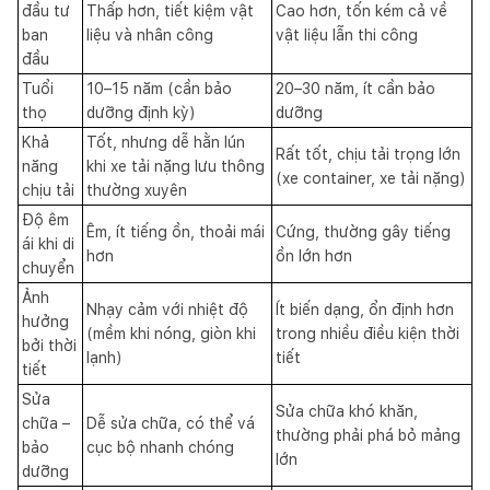
đầu tư
Thấp hơn, tiết kiệm vật
Cao hơn, tốn kém cả về
ban
liệu và nhân công
vật liệu lẫn thi công
đầu
Tuổi
10–15 năm (cần bảo
20–30 năm, ít cần bảo
thọ
dưỡng định kỳ)
dưỡng
Khả
Tốt, nhưng dễ hằn lún
Rất tốt, chịu tải trọng lớn
năng
khi xe tải nặng lưu thông
(xe container, xe tải nặng)
chịu tải
thường xuyên
Độ êm
Êm, ít tiếng ồn, thoải mái
Cứng, thường gây tiếng
ái khi di
hơn
ồn lớn hơn
chuyển
Ảnh
Nhạy cảm với nhiệt độ
Ít biến dạng, ổn định hơn
hưởng
(mềm khi nóng, giòn khi
trong nhiều điều kiện thời
bởi thời
lạnh)
tiết
tiết
Sửa
Sửa chữa khó khăn,
chữa –
Dễ sửa chữa, có thể vá
thường phải phá bỏ mảng
bảo
cục bộ nhanh chóng
lớn
dưỡng