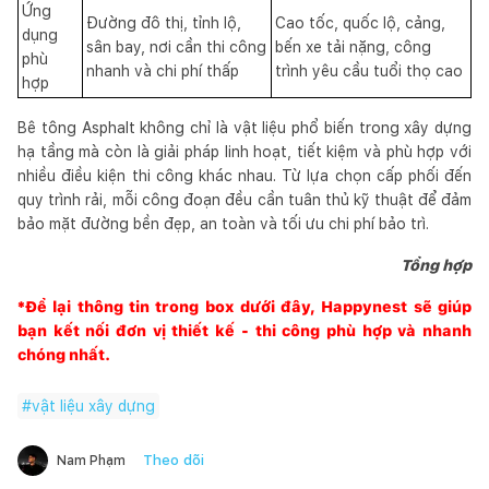
Ứng
Đường đô thị, tỉnh lộ,
Cao tốc, quốc lộ, cảng,
dụng
sân bay, nơi cần thi công
bến xe tải nặng, công
phù
nhanh và chi phí thấp
trình yêu cầu tuổi thọ cao
hợp
Bê tông Asphalt không chỉ là vật liệu phổ biến trong xây dựng
hạ tầng mà còn là giải pháp linh hoạt, tiết kiệm và phù hợp với
nhiều điều kiện thi công khác nhau. Từ lựa chọn cấp phối đến
quy trình rải, mỗi công đoạn đều cần tuân thủ kỹ thuật để đảm
bảo mặt đường bền đẹp, an toàn và tối ưu chi phí bảo trì.
Tổng hợp
*Để lại thông tin trong box dưới đây,
Happynest
sẽ giúp
bạn kết nối đơn vị thiết kế - thi công phù hợp và nhanh
chóng nhất.
#
vật liệu xây dựng
Theo dõi
Nam Phạm