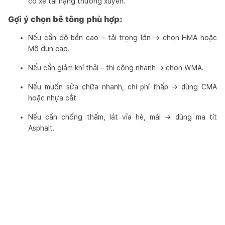
có xe tải nặng thường xuyên.
Gợi ý chọn bê tông phù hợp:
Nếu cần độ bền cao – tải trọng lớn → chọn HMA hoặc
Mô đun cao.
Nếu cần giảm khí thải – thi công nhanh → chọn WMA.
Nếu muốn sửa chữa nhanh, chi phí thấp → dùng CMA
hoặc nhựa cắt.
Nếu cần chống thấm, lát vỉa hè, mái → dùng ma tít
Asphalt.