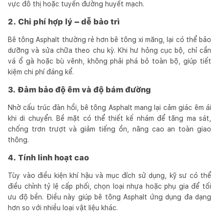
vực đô thị hoặc tuyến đường huyết mạch.
2. Chi phí hợp lý – dễ bảo trì
Bê tông Asphalt thường rẻ hơn bê tông xi măng, lại có thể bảo
dưỡng và sửa chữa theo chu kỳ. Khi hư hỏng cục bộ, chỉ cần
vá ổ gà hoặc bù vênh, không phải phá bỏ toàn bộ, giúp tiết
kiệm chi phí đáng kể.
3. Đảm bảo độ êm và độ bám đường
Nhờ cấu trúc đàn hồi, bê tông Asphalt mang lại cảm giác êm ái
khi di chuyển. Bề mặt có thể thiết kế nhám để tăng ma sát,
chống trơn trượt và giảm tiếng ồn, nâng cao an toàn giao
thông.
4. Tính linh hoạt cao
Tùy vào điều kiện khí hậu và mục đích sử dụng, kỹ sư có thể
điều chỉnh tỷ lệ cấp phối, chọn loại nhựa hoặc phụ gia để tối
ưu độ bền. Điều này giúp bê tông Asphalt ứng dụng đa dạng
hơn so với nhiều loại vật liệu khác.