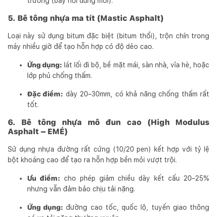
trường (bay hơi dung môi).
5. Bê tông nhựa ma tít (Mastic Asphalt)
Loại này sử dụng bitum đặc biệt (bitum thổi), trộn chín trong
máy nhiều giờ để tạo hỗn hợp có độ dẻo cao.
Ứng dụng:
lát lối đi bộ, bề mặt mái, sàn nhà, vỉa hè, hoặc
lớp phủ chống thấm.
Đặc điểm:
dày 20–30mm, có khả năng chống thấm rất
tốt.
6. Bê tông nhựa mô đun cao (High Modulus
Asphalt – EMÉ)
Sử dụng nhựa đường rất cứng (10/20 pen) kết hợp với tỷ lệ
bột khoáng cao để tạo ra hỗn hợp bền mỏi vượt trội.
Ưu điểm:
cho phép giảm chiều dày kết cấu 20–25%
nhưng vẫn đảm bảo chịu tải nặng.
Ứng dụng:
đường cao tốc, quốc lộ, tuyến giao thông