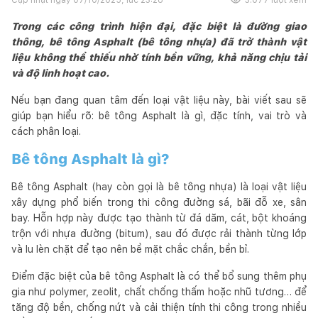
Trong các công trình hiện đại, đặc biệt là đường giao
thông, bê tông Asphalt (bê tông nhựa) đã trở thành vật
liệu không thể thiếu nhờ tính bền vững, khả năng chịu tải
và độ linh hoạt cao.
Nếu bạn đang quan tâm đến loại vật liệu này, bài viết sau sẽ
giúp bạn hiểu rõ: bê tông Asphalt là gì, đặc tính, vai trò và
cách phân loại.
Bê tông Asphalt là gì?
Bê tông Asphalt (hay còn gọi là bê tông nhựa) là loại vật liệu
xây dựng phổ biến trong thi công đường sá, bãi đỗ xe, sân
bay. Hỗn hợp này được tạo thành từ đá dăm, cát, bột khoáng
trộn với nhựa đường (bitum), sau đó được rải thành từng lớp
và lu lèn chặt để tạo nên bề mặt chắc chắn, bền bỉ.
Điểm đặc biệt của bê tông Asphalt là có thể bổ sung thêm phụ
gia như polymer, zeolit, chất chống thấm hoặc nhũ tương… để
tăng độ bền, chống nứt và cải thiện tính thi công trong nhiều