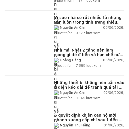
2
lượt thích |
4.174
lượt xem
Vì sao nhà có rất nhiều tủ nhưng
vẫn luôn trong tình trạng thiếu
chỗ chứa đồ?
06/06/2026,
Nguyễn An Chi
5
lượt thích |
9.177
lượt xem
Nhà mái Nhật 2 tầng nên làm
móng gì để ở bền và hạn chế nứt
lún?
05/06/2026,
Hoàng Hằng
5
lượt thích |
7.858
lượt xem
Những thiết bị không nên cắm vào
ổ điện kéo dài để tránh quá tải và
chập cháy trong nhà
02/06/2026,
Nguyễn An Chi
9
lượt thích |
3.345
lượt xem
5 quyết định khiến căn hộ mới
nhanh xuống cấp chỉ sau 1 đến 2
năm
01/06/2026,
Nguyễn Thu Hằng