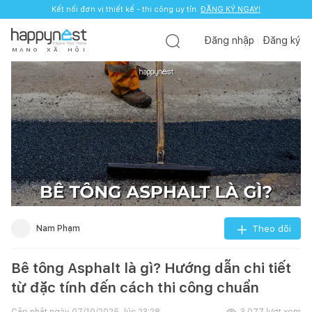
Kết nối đơn vị thiết kế - thi công uy tín.
ĐĂNG KÝ NGAY!
Đăng nhập
Đăng ký
M
Ạ
N
G
X
Ã
H
Ộ
I
Nam Phạm
Theo dõi
Bê tông Asphalt là gì? Hướng dẫn chi tiết
từ đặc tính đến cách thi công chuẩn
Cập nhật ngày
07/10/2025, lúc 23:28
3.077
lượt xem