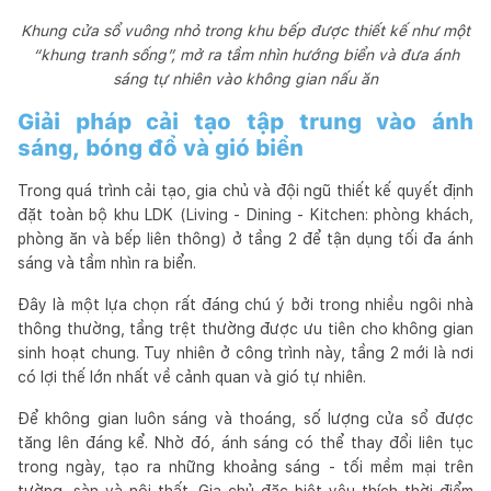
Khung cửa sổ vuông nhỏ trong khu bếp được thiết kế như một
“khung tranh sống”, mở ra tầm nhìn hướng biển và đưa ánh
sáng tự nhiên vào không gian nấu ăn
Giải pháp cải tạo tập trung vào ánh
sáng, bóng đổ và gió biển
Trong quá trình cải tạo, gia chủ và đội ngũ thiết kế quyết định
đặt toàn bộ khu LDK (Living - Dining - Kitchen: phòng khách,
phòng ăn và bếp liên thông) ở tầng 2 để tận dụng tối đa ánh
sáng và tầm nhìn ra biển.
Đây là một lựa chọn rất đáng chú ý bởi trong nhiều ngôi nhà
thông thường, tầng trệt thường được ưu tiên cho không gian
sinh hoạt chung. Tuy nhiên ở công trình này, tầng 2 mới là nơi
có lợi thế lớn nhất về cảnh quan và gió tự nhiên.
Để không gian luôn sáng và thoáng, số lượng cửa sổ được
tăng lên đáng kể. Nhờ đó, ánh sáng có thể thay đổi liên tục
trong ngày, tạo ra những khoảng sáng - tối mềm mại trên
tường, sàn và nội thất. Gia chủ đặc biệt yêu thích thời điểm