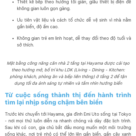
Thiết kế bếp theo hướng tối giản, giấu thiết bị điện để
không gian luôn gọn gàng.
Ưu tiên vật liệu và cách tổ chức dễ vệ sinh vì nhà nằm
gần biển, độ ẩm cao.
Không gian trẻ em linh hoạt, dễ thay đổi theo độ tuổi và
sở thích.
Mặt bằng công năng căn nhà 2 tầng tại Hayama được cải tạo
theo hướng mở, bố trí khu LDK (Living - Dining - Kitchen:
phòng khách, phòng ăn và bếp liên thông) ở tầng 2 để tận
dụng tối đa ánh sáng tự nhiên và tầm nhìn hướng biển
Từ cuộc sống thành thị đến hành trình
tìm lại nhịp sống chậm bên biển
Trước khi chuyển tới Hayama, gia đình Emi Uto sống tại Tokyo
- nơi mọi thứ luôn diễn ra nhanh chóng và dày đặc lịch trình.
Sau khi có con, gia chủ bắt đầu mong muốn một môi trường
sống khác, nơi trẻ nhỏ có thể lớn lên gần biển, gần cây xanh