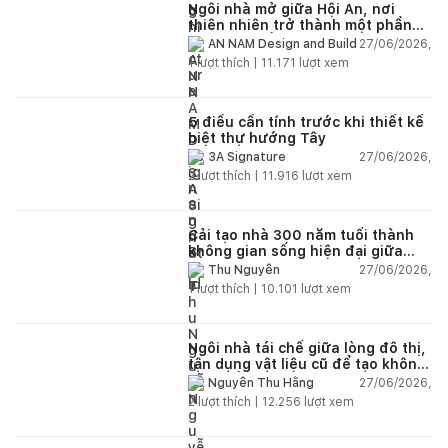
Ngôi nhà mở giữa Hội An, nơi
thiên nhiên trở thành một phần
của cuộc sống
27/06/2026,
AN NAM Design and Build
1
lượt thích |
11.171
lượt xem
5 điều cần tính trước khi thiết kế
biệt thự hướng Tây
27/06/2026,
3A Signature
2
lượt thích |
11.916
lượt xem
Cải tạo nhà 300 năm tuổi thành
không gian sống hiện đại giữa
thiên nhiên
27/06/2026,
Thu Nguyễn
1
lượt thích |
10.101
lượt xem
Ngôi nhà tái chế giữa lòng đô thị,
tận dụng vật liệu cũ để tạo không
gian sống linh hoạt
27/06/2026,
Nguyễn Thu Hằng
2
lượt thích |
12.256
lượt xem