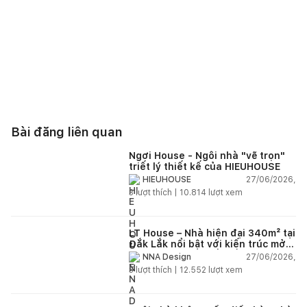
Bài đăng liên quan
Ngơi House - Ngôi nhà "vẽ trọn"
triết lý thiết kế của HIEUHOUSE
27/06/2026,
HIEUHOUSE
3
lượt thích |
10.814
lượt xem
LT House – Nhà hiện đại 340m² tại
Đắk Lắk nổi bật với kiến trúc mở
và hệ sân vườn kết nối thiên
27/06/2026,
NNA Design
nhiên
3
lượt thích |
12.552
lượt xem