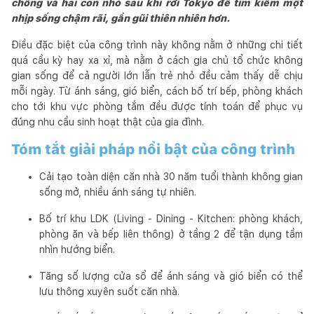
chồng và hai con nhỏ sau khi rời Tokyo để tìm kiếm một
nhịp sống chậm rãi, gần gũi thiên nhiên hơn.
Điều đặc biệt của công trình này không nằm ở những chi tiết
quá cầu kỳ hay xa xỉ, mà nằm ở cách gia chủ tổ chức không
gian sống để cả người lớn lẫn trẻ nhỏ đều cảm thấy dễ chịu
mỗi ngày. Từ ánh sáng, gió biển, cách bố trí bếp, phòng khách
cho tới khu vực phòng tắm đều được tính toán để phục vụ
đúng nhu cầu sinh hoạt thật của gia đình.
Tóm tắt giải pháp nổi bật của công trình
Cải tạo toàn diện căn nhà 30 năm tuổi thành không gian
sống mở, nhiều ánh sáng tự nhiên.
Bố trí khu LDK (Living - Dining - Kitchen: phòng khách,
phòng ăn và bếp liên thông) ở tầng 2 để tận dụng tầm
nhìn hướng biển.
Tăng số lượng cửa sổ để ánh sáng và gió biển có thể
lưu thông xuyên suốt căn nhà.