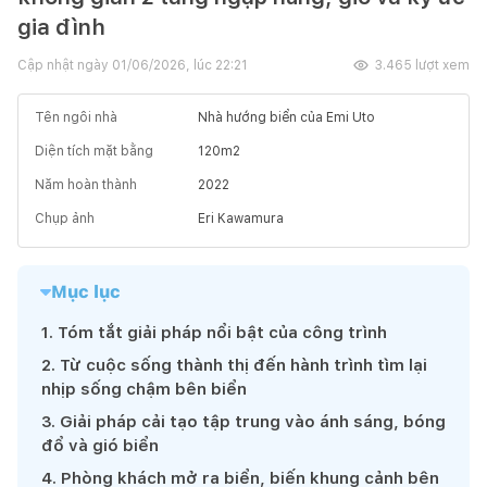
gia đình
Cập nhật ngày
01/06/2026, lúc 22:21
3.465
lượt xem
Tên ngôi nhà
Nhà hướng biển của Emi Uto
Diện tích mặt bằng
120
m2
Năm hoàn thành
2022
Chụp ảnh
Eri Kawamura
Mục lục
1
.
Tóm tắt giải pháp nổi bật của công trình
2
.
Từ cuộc sống thành thị đến hành trình tìm lại
nhịp sống chậm bên biển
3
.
Giải pháp cải tạo tập trung vào ánh sáng, bóng
đổ và gió biển
4
.
Phòng khách mở ra biển, biến khung cảnh bên