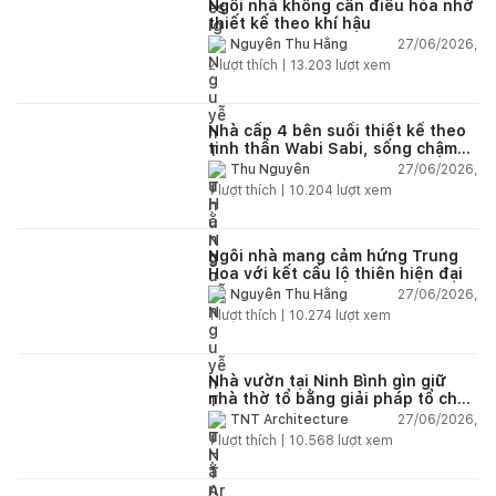
Ngôi nhà không cần điều hòa nhờ
thiết kế theo khí hậu
27/06/2026,
Nguyễn Thu Hằng
2
lượt thích |
13.203
lượt xem
Nhà cấp 4 bên suối thiết kế theo
tinh thần Wabi Sabi, sống chậm
giữa thiên nhiên
27/06/2026,
Thu Nguyễn
1
lượt thích |
10.204
lượt xem
Ngôi nhà mang cảm hứng Trung
Hoa với kết cấu lộ thiên hiện đại
27/06/2026,
Nguyễn Thu Hằng
1
lượt thích |
10.274
lượt xem
Nhà vườn tại Ninh Bình gìn giữ
nhà thờ tổ bằng giải pháp tổ chức
lại không gian
27/06/2026,
TNT Architecture
1
lượt thích |
10.568
lượt xem