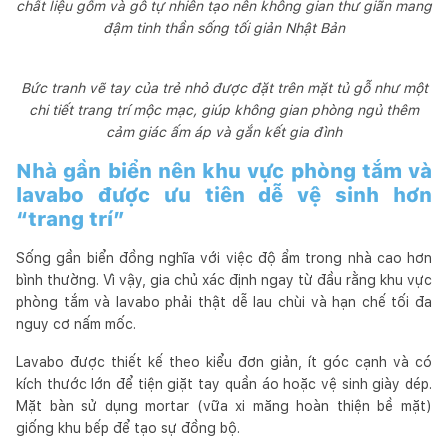
chất liệu gốm và gỗ tự nhiên tạo nên không gian thư giãn mang
đậm tinh thần sống tối giản Nhật Bản
Bức tranh vẽ tay của trẻ nhỏ được đặt trên mặt tủ gỗ như một
chi tiết trang trí mộc mạc, giúp không gian phòng ngủ thêm
cảm giác ấm áp và gắn kết gia đình
Nhà gần biển nên khu vực phòng tắm và
lavabo được ưu tiên dễ vệ sinh hơn
“trang trí”
Sống gần biển đồng nghĩa với việc độ ẩm trong nhà cao hơn
bình thường. Vì vậy, gia chủ xác định ngay từ đầu rằng khu vực
phòng tắm và lavabo phải thật dễ lau chùi và hạn chế tối đa
nguy cơ nấm mốc.
Lavabo được thiết kế theo kiểu đơn giản, ít góc cạnh và có
kích thước lớn để tiện giặt tay quần áo hoặc vệ sinh giày dép.
Mặt bàn sử dụng mortar (vữa xi măng hoàn thiện bề mặt)
giống khu bếp để tạo sự đồng bộ.