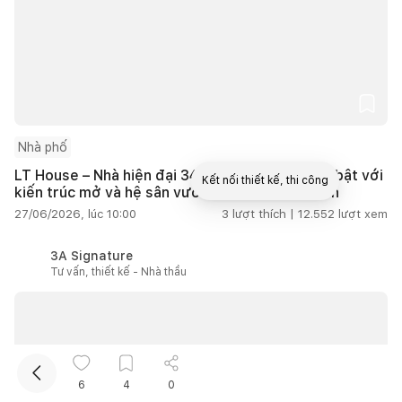
Nhà phố
LT House – Nhà hiện đại 340m² tại Đắk Lắk nổi bật với
Kết nối thiết kế, thi công
kiến trúc mở và hệ sân vườn kết nối thiên nhiên
27/06/2026, lúc 10:00
3
lượt thích |
12.552
lượt xem
Mua sắm hoàn thiện nhà
3A Signature
Tư vấn, thiết kế - Nhà thầu
6
4
0