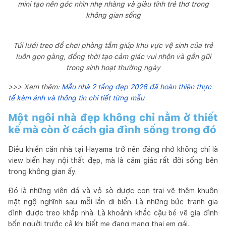
mini tạo nên góc nhìn nhẹ nhàng và giàu tính trẻ thơ trong
không gian sống
Túi lưới treo đồ chơi phòng tắm giúp khu vực vệ sinh của trẻ
luôn gọn gàng, đồng thời tạo cảm giác vui nhộn và gần gũi
trong sinh hoạt thường ngày
>>> Xem thêm:
Mẫu nhà 2 tầng đẹp 2026 đã hoàn thiện thực
tế kèm ảnh và thông tin chi tiết từng mẫu
Một ngôi nhà đẹp không chỉ nằm ở thiết
kế mà còn ở cách gia đình sống trong đó
Điều khiến căn nhà tại Hayama trở nên đáng nhớ không chỉ là
view biển hay nội thất đẹp, mà là cảm giác rất đời sống bên
trong không gian ấy.
Đó là những viên đá và vỏ sò được con trai vẽ thêm khuôn
mặt ngộ nghĩnh sau mỗi lần đi biển. Là những bức tranh gia
đình được treo khắp nhà. Là khoảnh khắc cậu bé vẽ gia đình
bốn người trước cả khi biết mẹ đang mang thai em gái.