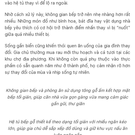
vào hệ tủ thay vì để lộ ra ngoài.
Nhờ cách xử lý này, không gian bếp trở nên nhẹ nhàng hơn rất
nhiều. Những món đồ như bình hoa, bát đĩa hay vật dụng nhà
bếp yêu thích có cơ hội trở thành điểm nhấn thay vì bị “nuốt”
giữa quá nhiều thiết bị.
Sống gần biển cũng khiến thói quen ăn uống của gia đình thay
đổi. Gia chủ thường mua rau mới thu hoạch và cá tươi tại các
khu chợ địa phương. Khi không còn quá phụ thuộc vào thực
phẩm có sẵn quanh năm như ở thành phố, họ cảm nhận rõ hơn
sự thay đổi của mùa và nhịp sống tự nhiên.
Không gian bếp và phòng ăn sử dụng tông gỗ ấm kết hợp mặt
bếp tối giản, giúp căn nhà vừa gọn gàng vừa mang cảm giác
gần gũi, thư giãn
Hệ tủ bếp gỗ thiết kế theo dạng tối giản với nhiều ngăn kéo
lớn, giúp gia chủ dễ sắp xếp đồ dùng và giữ khu vực nấu ăn
luôn ngăn nắp