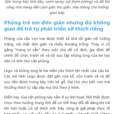
Góc trưng bày tinh dầu, room spray (xịt thơm phòng) và đồ thủ
công nhỏ mang đến cảm giác thư giãn, nhẹ nhàng cho không
gian bếp
Phòng trẻ em đơn giản nhưng đủ không
gian để trẻ tự phát triển sở thích riêng
Phòng của cậu con trai được thiết kế khá tối giản với tường
trắng, nội thất đơn giản và nhiều khoảng trống. Thay vì cố
gắng “trang trí sẵn” theo một chủ đề cố định, gia đình để
chính đồ chơi, tranh vẽ và bộ sưu tập khủng long của bé tạo
nên cá tính cho căn phòng.
Lego và khủng long là hai niềm yêu thích lớn nhất của cậu bé.
Các mô hình Lego được đặt gần cửa sổ, còn tranh vẽ và đồ
sưu tầm được trưng bày trên kệ gỗ. Gia chủ cho biết con trai
thường thích tự sắp xếp mọi thứ theo ý mình.
Điểm hay của căn phòng này nằm ở sự linh hoạt. Nội thất được
chọn theo hướng trung tính để có thể thay đổi dễ dàng khi trẻ
lớn hơn hoặc có sở thích mới. Đây cũng là giải pháp thực tế
hơn nhiều so với việc đầu tư quá nhiều vào nội thất “theo