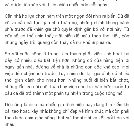
và được tiếp xúc với thiên nhiên nhiều hơn mỗi ngày.
Căn nhà họ lựa chọn nằm trên một ngọn đồi nhìn ra biển. Dù đã
cũ và cần cải tạo gần như toàn bộ, nhưng chính khung cảnh
phía trước đã khiến gia chủ quyết định gắn bó với nơi này. Từ
cửa sổ có thể nhìn thấy mặt biển đổi màu theo thời tiết, còn
những ngày trời quang còn thấy cả núi Phú Sĩ phía xa.
So với cuộc sống ở trung tâm thành phố, việc sinh hoạt tại
đây có nhiều điều bất tiện hơn. Không có cửa hàng tiện lợi
ngay gần nhà, đường về nhà là những con dốc khá cao, mọi
việc đều chậm hơn trước. Tuy nhiên đổi lại, gia đình có nhiều
thời gian dành cho nhau hơn. Những buổi đi biển bất chợt,
những lần leo núi cuối tuần hay việc con trai háo hức muốn tự
câu cá đã trở thành một phần tự nhiên trong cuộc sống mới.
Đó cũng là điều mà nhiều gia đình hiện nay đang tìm kiếm khi
cải tạo hoặc xây nhà: không chỉ đẹp về hình thức mà còn phải
tạo được cảm giác sống thật sự thoải mái và kết nối hơn với
nhau.