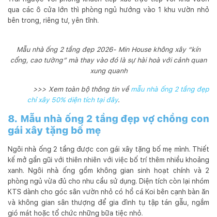
qua các ô cửa lớn thì phòng ngủ hướng vào 1 khu vườn nhỏ
bên trong, riêng tư, yên tĩnh.
Mẫu nhà ống 2 tầng đẹp 2026- Min House không xây “kín
cổng, cao tường” mà thay vào đó là sự hài hoà với cảnh quan
xung quanh
>>> Xem toàn bộ thông tin về
mẫu nhà ống 2 tầng đẹp
chỉ xây 50% diện tích tại đây
.
8. Mẫu nhà ống 2 tầng đẹp vợ chồng con
gái xây tặng bố mẹ
Ngôi nhà ống 2 tầng được con gái xây tặng bố mẹ mình. Thiết
kế mở gần gũi với thiên nhiên với việc bố trí thêm nhiều khoảng
xanh. Ngôi nhà ống gồm không gian sinh hoạt chính và 2
phòng ngủ vừa đủ cho nhu cầu sử dụng. Diện tích còn lại nhóm
KTS dành cho góc sân vườn nhỏ có hồ cá Koi bên cạnh bàn ăn
và không gian sân thượng để gia đình tụ tập tán gẫu, ngắm
gió mát hoặc tổ chức những bữa tiệc nhỏ.