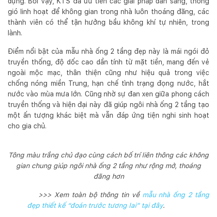
dựng. Bởi vậy, KTS đã ưu tiên các giải pháp dẫn sáng, thông
gió linh hoạt để không gian trong nhà luôn thoáng đãng, các
thành viên có thể tận hưởng bầu không khí tự nhiên, trong
lành.
Điểm nổi bật của mẫu nhà ống 2 tầng đẹp này là mái ngói đỏ
truyền thống, độ dốc cao dần tính từ mặt tiền, mang đến vẻ
ngoài mộc mạc, thân thiện cũng như hiệu quả trong việc
chống nóng miền Trung, hạn chế tình trạng đọng nước, hắt
nước vào mùa mưa lớn. Cũng nhờ sự đan xen giữa phong cách
truyền thống và hiện đại này đã giúp ngôi nhà ống 2 tầng tạo
một ấn tượng khác biệt mà vẫn đáp ứng tiện nghi sinh hoạt
cho gia chủ.
Tông màu trắng chủ đạo cùng cách bố trí liên thông các không
gian chung giúp ngôi nhà ống 2 tầng như rộng mở, thoáng
đãng hơn
>>> Xem toàn bộ thông tin về
mẫu nhà ống 2 tầng
đẹp thiết kế “đoán trước tương lai” tại đây
.