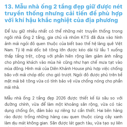
13. Mẫu nhà ống 2 tầng đẹp giữ được nét
truyền thống nhưng cải tiến để phù hợp
với khí hậu khắc nghiệt của địa phương
Để lưu giữ nhiều nhất có thể những nét truyền thống trong
ngôi nhà ống 2 tầng, gia chủ và nhóm KTS đã đưa vào hình
ảnh mái ngói đỏ quen thuộc của biết bao thế hệ làng quê Việt
Nam. Tỷ lệ mái dốc bê tông lớn được kéo dài từ lầu 1 xuống
thấp tầng trệt, cộng với phần hiên rộng làm giảm ánh nắng
cho phòng khách vào mùa hè cũng như hạn chế mưa tạt vào
mùa đông. Hình mái của Diên Khánh House phù hợp việc chống
bão với mái chóp dốc cho gió trượt. Ngói đỏ được phủ trên bề
mặt mái bê tông vừa có tính bảo vệ vừa chống nóng cho phần
mái nhà.
Mẫu nhà ống 2 tầng đẹp 2026 được thiết kế lùi sâu so với
đường chính, vừa để làm một khoảng sân rộng, vừa có tác
dụng chống ồn, đảm bảo sự riêng tư cần thiết. Hai bên hàng
rào được trồng những hàng cau quen thuộc cùng cây xanh
làm dịu mát không gian. Sân được lát gạch tàu, vừa tạo sự liên