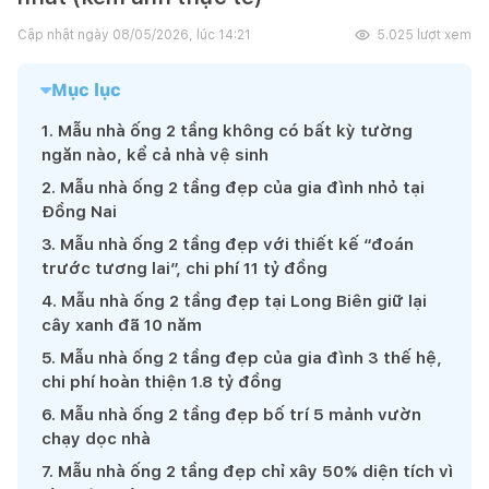
Cập nhật ngày
08/05/2026, lúc 14:21
5.025
lượt xem
Mục lục
1
.
Mẫu nhà ống 2 tầng không có bất kỳ tường
ngăn nào, kể cả nhà vệ sinh
2
.
Mẫu nhà ống 2 tầng đẹp của gia đình nhỏ tại
Đồng Nai
3
.
Mẫu nhà ống 2 tầng đẹp với thiết kế “đoán
trước tương lai”, chi phí 11 tỷ đồng
4
.
Mẫu nhà ống 2 tầng đẹp tại Long Biên giữ lại
cây xanh đã 10 năm
5
.
Mẫu nhà ống 2 tầng đẹp của gia đình 3 thế hệ,
chi phí hoàn thiện 1.8 tỷ đồng
6
.
Mẫu nhà ống 2 tầng đẹp bố trí 5 mảnh vườn
chạy dọc nhà
7
.
Mẫu nhà ống 2 tầng đẹp chỉ xây 50% diện tích vì