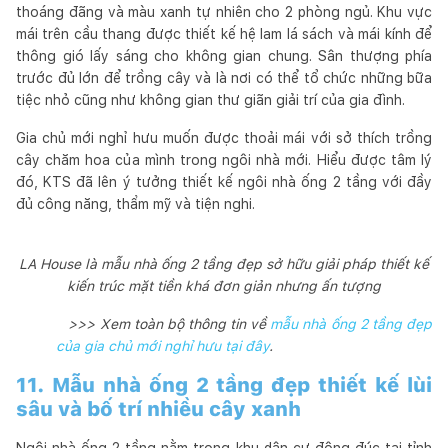
thoáng đãng và màu xanh tự nhiên cho 2 phòng ngủ. Khu vực
mái trên cầu thang được thiết kế hệ lam lá sách và mái kính để
thông gió lấy sáng cho không gian chung. Sân thượng phía
trước đủ lớn để trồng cây và là nơi có thể tổ chức những bữa
tiệc nhỏ cũng như không gian thư giãn giải trí của gia đình.
Gia chủ mới nghỉ hưu muốn được thoải mái với sở thích trồng
cây chăm hoa của mình trong ngôi nhà mới. Hiểu được tâm lý
đó, KTS đã lên ý tưởng thiết kế ngôi nhà ống 2 tầng với đầy
đủ công năng, thẩm mỹ và tiện nghi.
LA House là mẫu nhà ống 2 tầng đẹp sở hữu giải pháp thiết kế
kiến trúc mặt tiền khá đơn giản nhưng ấn tượng
>>> Xem toàn bộ thông tin về
mẫu nhà ống 2 tầng đẹp
của gia chủ mới nghỉ hưu tại đây
.
11. Mẫu nhà ống 2 tầng đẹp thiết kế lùi
sâu và bố trí nhiều cây xanh
Ngôi nhà ống 2 tầng nằm trong khu dân cư đông đúc tại tỉnh