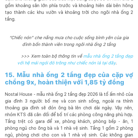
gồm khoảng sân lớn phía trước và khoảng hiên dài bên hông
tạo thành các khu vườn và khoảng trời cho ngôi nhà ống 2
tầng.
“Chiếc nón” che nắng mưa cho cuộc sống bình yên của gia
đình bốn thành viên trong ngôi nhà ống 2 tầng
>>> Xem toàn bộ thông tin về
mẫu nhà ống 2 tầng đẹp
với hệ mái ngói đỏ trông như chiếc nón lá tại đây
.
15. Mẫu nhà ống 2 tầng đẹp của cặp vợ
chồng 9x, hoàn thiện với 1,85 tỷ đồng
Nostal House - mẫu nhà ống 2 tầng đẹp 2026 là tổ ấm nhỏ của
gia đình 3 người: bố mẹ và con sinh sống, ngoài ra thỉnh
thoảng gia đình sẽ đón ông bà lên chơi dài ngày. Vậy nên,
nhóm KTS đã cân đối để bố trí các phòng công năng phù hợp.
Tầng trệt có gara để xe, phòng khách, phòng bếp - ăn, 1
phòng ngủ cho ông bà và 1 nhà vệ sinh. Tầng 1 gồm 2 phòng
ngủ, phòng chơi cho con và 1 nhà vệ sinh. Các không gian