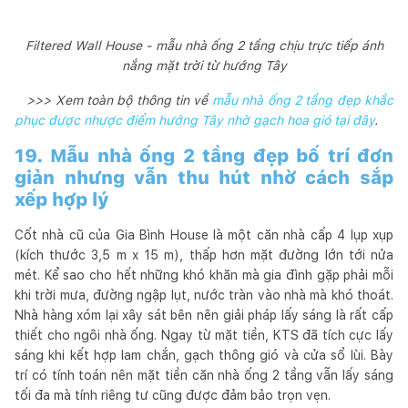
Filtered Wall House - mẫu nhà ống 2 tầng chịu trực tiếp ánh
nắng mặt trời từ hướng Tây
>>> Xem toàn bộ thông tin về
mẫu nhà ống 2 tầng đẹp khắc
phục được nhược điểm hướng Tây nhờ gạch hoa gió tại đây
.
19. Mẫu nhà ống 2 tầng đẹp bố trí đơn
giản nhưng vẫn thu hút nhờ cách sắp
xếp hợp lý
Cốt nhà cũ của Gia Bình House là một căn nhà cấp 4 lụp xụp
(kích thước 3,5 m x 15 m), thấp hơn mặt đường lớn tới nửa
mét. Kể sao cho hết những khó khăn mà gia đình gặp phải mỗi
khi trời mưa, đường ngập lụt, nước tràn vào nhà mà khó thoát.
Nhà hàng xóm lại xây sát bên nên giải pháp lấy sáng là rất cấp
thiết cho ngôi nhà ống. Ngay từ mặt tiền, KTS đã tích cực lấy
sáng khi kết hợp lam chắn, gạch thông gió và cửa sổ lùi. Bày
trí có tính toán nên mặt tiền căn nhà ống 2 tầng vẫn lấy sáng
tối đa mà tính riêng tư cũng được đảm bảo trọn vẹn.