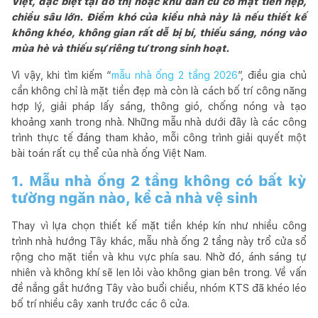
Việt, đặc biệt tại đô thị hoặc khu dân cư có mặt tiền hẹp,
chiều sâu lớn. Điểm khó của kiểu nhà này là nếu thiết kế
không khéo, không gian rất dễ bị bí, thiếu sáng, nóng vào
mùa hè và thiếu sự riêng tư trong sinh hoạt.
Vì vậy, khi tìm kiếm “
mẫu nhà ống 2 tầng 2026
”, điều gia chủ
cần không chỉ là mặt tiền đẹp mà còn là cách bố trí công năng
hợp lý, giải pháp lấy sáng, thông gió, chống nóng và tạo
khoảng xanh trong nhà. Những mẫu nhà dưới đây là các công
trình thực tế đáng tham khảo, mỗi công trình giải quyết một
bài toán rất cụ thể của nhà ống Việt Nam.
1. Mẫu nhà ống 2 tầng không có bất kỳ
tường ngăn nào, kể cả nhà vệ sinh
Thay vì lựa chọn thiết kế mặt tiền khép kín như nhiều công
trình nhà hướng Tây khác, mẫu nhà ống 2 tầng này trổ cửa sổ
rộng cho mặt tiền và khu vực phía sau. Nhờ đó, ánh sáng tự
nhiên và không khí sẽ len lỏi vào không gian bên trong. Về vấn
đề nắng gắt hướng Tây vào buổi chiều, nhóm KTS đã khéo léo
bố trí nhiều cây xanh trước các ô cửa.