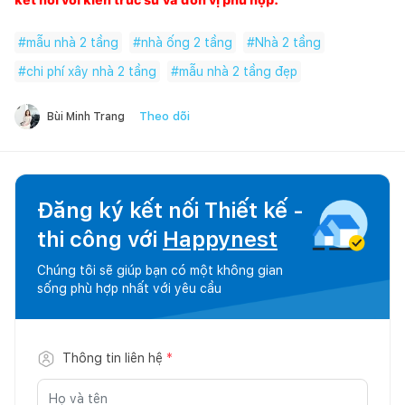
#
mẫu nhà 2 tầng
#
nhà ống 2 tầng
#
Nhà 2 tầng
#
chi phí xây nhà 2 tầng
#
mẫu nhà 2 tầng đẹp
Theo dõi
Bùi Minh Trang
Đăng ký kết nối Thiết kế -
thi công với
Happynest
Chúng tôi sẽ giúp bạn có một không gian
sống phù hợp nhất với yêu cầu
Thông tin liên hệ
*