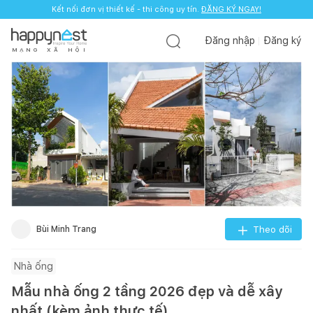
Kết nối đơn vị thiết kế - thi công uy tín.
ĐĂNG KÝ NGAY!
Đăng nhập
Đăng ký
M
Ạ
N
G
X
Ã
H
Ộ
I
Bùi Minh Trang
Theo dõi
Nhà ống
Mẫu nhà ống 2 tầng 2026 đẹp và dễ xây
nhất (kèm ảnh thực tế)