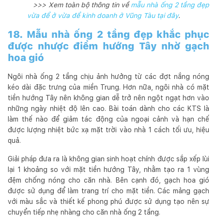
>>> Xem toàn bộ thông tin về
mẫu nhà ống 2 tầng đẹp
vừa để ở vừa để kinh doanh ở Vũng Tàu tại đây
.
18. Mẫu nhà ống 2 tầng đẹp khắc phục
được nhược điểm hướng Tây nhờ gạch
hoa gió
Ngôi nhà ống 2 tầng chịu ảnh hưởng từ các đợt nắng nóng
kéo dài đặc trưng của miền Trung. Hơn nữa, ngôi nhà có mặt
tiền hướng Tây nên không gian dễ trở nên ngột ngạt hơn vào
những ngày nhiệt độ lên cao. Bài toán dành cho các KTS là
làm thế nào để giảm tác động của ngoại cảnh và hạn chế
được lượng nhiệt bức xạ mặt trời vào nhà 1 cách tối ưu, hiệu
quả.
Giải pháp đưa ra là không gian sinh hoạt chính được sắp xếp lùi
lại 1 khoảng so với mặt tiền hướng Tây, nhằm tạo ra 1 vùng
đệm chống nóng cho căn nhà. Bên cạnh đó, gạch hoa gió
được sử dụng để làm trang trí cho mặt tiền. Các mảng gạch
với màu sắc và thiết kế phong phú được sử dụng tạo nên sự
chuyển tiếp nhẹ nhàng cho căn nhà ống 2 tầng.