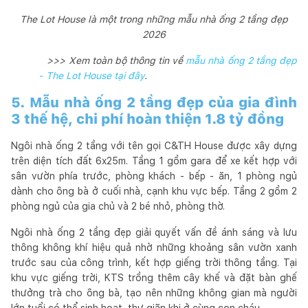
The Lot House là một trong những mẫu nhà ống 2 tầng đẹp
2026
>>> Xem toàn bộ thông tin về
mẫu nhà ống 2 tầng đẹp
- The Lot House tại đây
.
5. Mẫu nhà ống 2 tầng đẹp của gia đình
3 thế hệ, chi phí hoàn thiện 1.8 tỷ đồng
Ngôi nhà ống 2 tầng với tên gọi C&TH House được xây dựng
trên diện tích đất 6x25m. Tầng 1 gồm gara để xe kết hợp với
sân vườn phía trước, phòng khách - bếp - ăn, 1 phòng ngủ
dành cho ông bà ở cuối nhà, cạnh khu vực bếp. Tầng 2 gồm 2
phòng ngủ của gia chủ và 2 bé nhỏ, phòng thờ.
Ngôi nhà ống 2 tầng đẹp giải quyết vấn đề ánh sáng và lưu
thông không khí hiệu quả nhờ những khoảng sân vườn xanh
trước sau của công trình, kết hợp giếng trời thông tầng. Tại
khu vực giếng trời, KTS trồng thêm cây khế và đặt bàn ghế
thưởng trà cho ông bà, tạo nên những không gian mà người
lớn tuổi có thể sinh hoạt, thư giãn khi ở cùng con cháu.