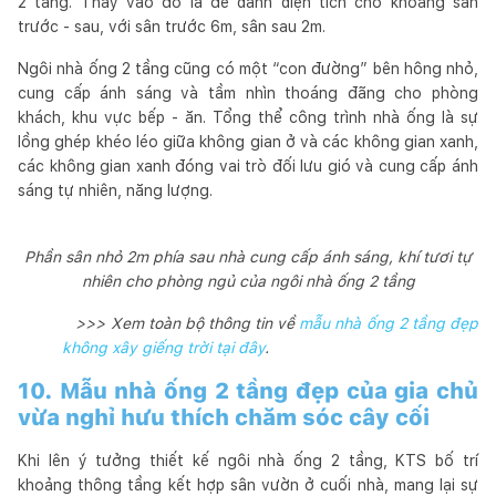
2 tầng. Thay vào đó là để dành diện tích cho khoảng sân
trước - sau, với sân trước 6m, sân sau 2m.
Ngôi nhà ống 2 tầng cũng có một “con đường” bên hông nhỏ,
cung cấp ánh sáng và tầm nhìn thoáng đãng cho phòng
khách, khu vực bếp - ăn. Tổng thể công trình nhà ống là sự
lồng ghép khéo léo giữa không gian ở và các không gian xanh,
các không gian xanh đóng vai trò đối lưu gió và cung cấp ánh
sáng tự nhiên, năng lượng.
Phần sân nhỏ 2m phía sau nhà cung cấp ánh sáng, khí tươi tự
nhiên cho phòng ngủ của ngôi nhà ống 2 tầng
>>> Xem toàn bộ thông tin về
mẫu nhà ống 2 tầng đẹp
không xây giếng trời tại đây
.
10. Mẫu nhà ống 2 tầng đẹp của gia chủ
vừa nghỉ hưu thích chăm sóc cây cối
Khi lên ý tưởng thiết kế ngôi nhà ống 2 tầng, KTS bố trí
khoảng thông tầng kết hợp sân vườn ở cuối nhà, mang lại sự