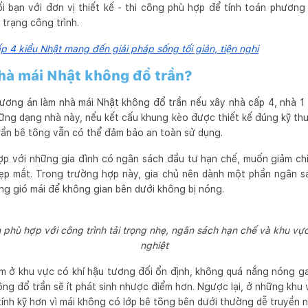
i bạn với đơn vị thiết kế - thi công phù hợp để tính toán phương á
trạng công trình.
 4 kiểu Nhật mang đến giải pháp sống tối giản, tiện nghi
hà mái Nhật không đổ trần?
ương án làm nhà mái Nhật không đổ trần nếu xây nhà cấp 4, nhà 1 
hững dạng nhà này, nếu kết cấu khung kèo được thiết kế đúng kỹ thu
rần bê tông vẫn có thể đảm bảo an toàn sử dụng.
p với những gia đình có ngân sách đầu tư hạn chế, muốn giảm chi
ẹp mắt. Trong trường hợp này, gia chủ nên dành một phần ngân sác
ng gió mái để không gian bên dưới không bị nóng.
 phù hợp với công trình tải trọng nhẹ, ngân sách hạn chế và khu vự
nghiệt
ằm ở khu vực có khí hậu tương đối ổn định, không quá nắng nóng 
ng đổ trần sẽ ít phát sinh nhược điểm hơn. Ngược lại, ở những khu
ính kỹ hơn vì mái không có lớp bê tông bên dưới thường dễ truyền n