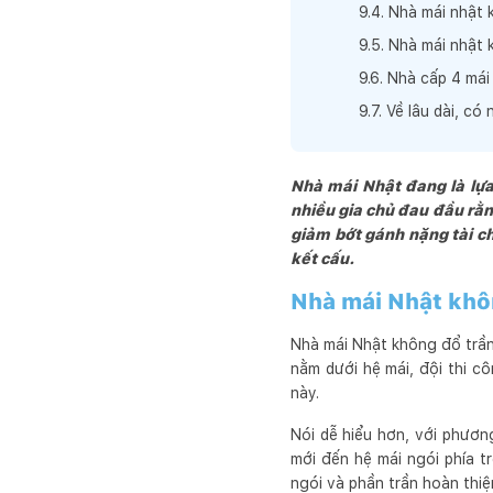
9
.
4
.
Nhà mái nhật 
9
.
5
.
Nhà mái nhật 
9
.
6
.
Nhà cấp 4 mái
9
.
7
.
Về lâu dài, có
Nhà mái Nhật đang là lựa
nhiều gia chủ đau đầu rằng
giảm bớt gánh nặng tài ch
kết cấu.
Nhà mái Nhật khô
Nhà mái Nhật không đổ trần 
nằm dưới hệ mái, đội thi c
này.
Nói dễ hiểu hơn, với phương
mới đến hệ mái ngói phía t
ngói và phần trần hoàn thiệ