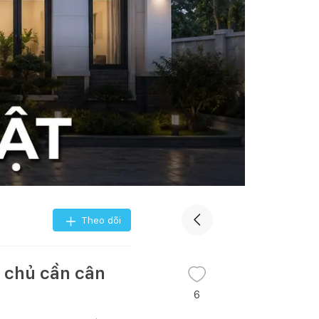
Theo dõi
 chủ cần cân
6