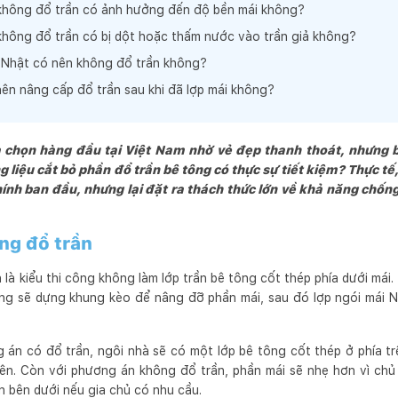
không đổ trần có ảnh hưởng đến độ bền mái không?
không đổ trần có bị dột hoặc thấm nước vào trần giả không?
 Nhật có nên không đổ trần không?
 nên nâng cấp đổ trần sau khi đã lợp mái không?
 chọn hàng đầu tại Việt Nam nhờ vẻ đẹp thanh thoát, nhưng bà
 liệu cắt bỏ phần đổ trần bê tông có thực sự tiết kiệm? Thực tế
ính ban đầu, nhưng lại đặt ra thách thức lớn về khả năng chố
ng đổ trần
là kiểu thi công không làm lớp trần bê tông cốt thép phía dưới mái
ông sẽ dựng khung kèo để nâng đỡ phần mái, sau đó lợp ngói mái Nh
 án có đổ trần, ngôi nhà sẽ có một lớp bê tông cốt thép ở phía tr
rên. Còn với phương án không đổ trần, phần mái sẽ nhẹ hơn vì ch
n bên dưới nếu gia chủ có nhu cầu.