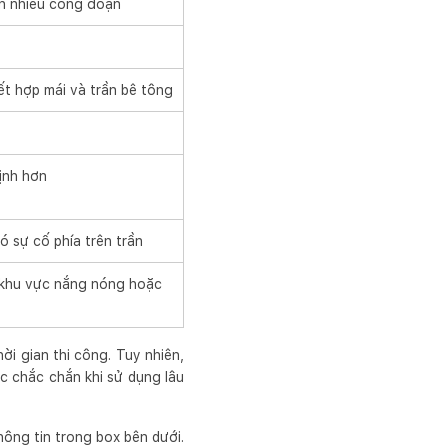
n nhiều công đoạn
ết hợp mái và trần bê tông
ịnh hơn
ó sự cố phía trên trần
, khu vực nắng nóng hoặc
ời gian thi công. Tuy nhiên,
c chắc chắn khi sử dụng lâu
ông tin trong box bên dưới.