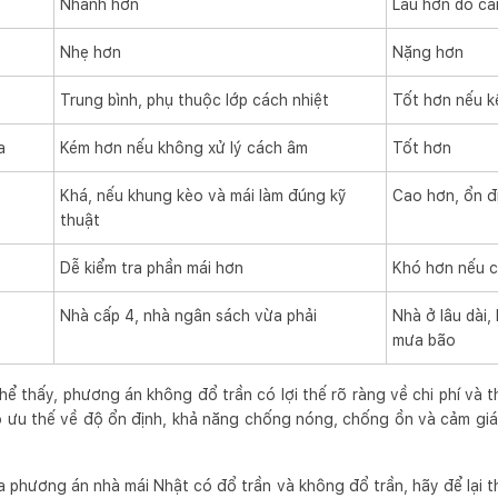
Nhanh hơn
Lâu hơn do cầ
Nhẹ hơn
Nặng hơn
Trung bình, phụ thuộc lớp cách nhiệt
Tốt hơn nếu k
a
Kém hơn nếu không xử lý cách âm
Tốt hơn
Khá, nếu khung kèo và mái làm đúng kỹ
Cao hơn, ổn đ
thuật
Dễ kiểm tra phần mái hơn
Khó hơn nếu c
Nhà cấp 4, nhà ngân sách vừa phải
Nhà ở lâu dài
mưa bão
ể thấy, phương án không đổ trần có lợi thế rõ ràng về chi phí và th
ó ưu thế về độ ổn định, khả năng chống nóng, chống ồn và cảm giá
 phương án nhà mái Nhật có đổ trần và không đổ trần, hãy để lại th