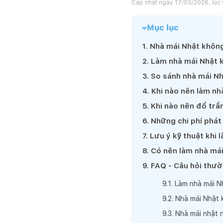
Cập nhật ngày
17/05/2026, lúc 
Mục lục
1
.
Nhà mái Nhật không
2
.
Làm nhà mái Nhật 
3
.
So sánh nhà mái Nh
4
.
Khi nào nên làm nh
5
.
Khi nào nên đổ trầ
6
.
Những chi phí phát
7
.
Lưu ý kỹ thuật khi 
8
.
Có nên làm nhà mái
9
.
FAQ - Câu hỏi thườ
9
.
1
.
Làm nhà mái Nh
9
.
2
.
Nhà mái Nhật 
9
.
3
.
Nhà mái nhật n