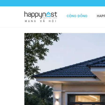
CỘNG ĐỒNG
HAP
M
Ạ
N
G
X
Ã
H
Ộ
I