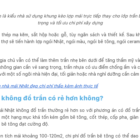
là kiểu nhà sử dụng khung kèo lợp mái trực tiếp thay cho lớp trần 
trọng và tối ưu chi phí xây dựng
thép mạ kẽm, sắt hộp hoặc gỗ, tùy ngân sách và thiết kế. Sau k
hợ sẽ tiến hành lợp ngói Nhật, ngói màu, ngói bê tông, ngói ceram
gia chủ vẫn có thể làm thêm trần nhẹ bên dưới để tăng thẩm mỹ v
hông gian cần vẻ sang trọng, trần nhựa có ưu điểm chống ẩm và ch
với một số ngôi nhà hiện đại, tối giản hoặc nhà nghỉ dưỡng cần cảm
nhà mái Nhật đẹp chi phí thấp kèm ảnh thực tế
 không đổ trần có rẻ hơn không?
 mái Nhật không đổ trần thường rẻ hơn so với phương án có đổ trần 
o một hạng mục khá tốn kém gồm bê tông, cốt thép, cốp pha, giàn
ờ bê tông đạt cường độ.
ện tích mái khoảng 100-120m2, chi phí đổ trần bê tông có thể da