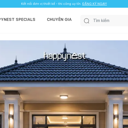
Kết nối đơn vị thiết kế - thi công uy tín.
ĐĂNG KÝ NGAY!
PYNEST SPECIALS
CHUYÊN GIA