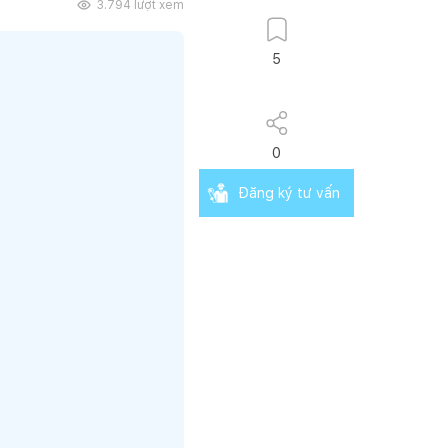
3.794
lượt xem
5
0
Đăng ký tư vấn