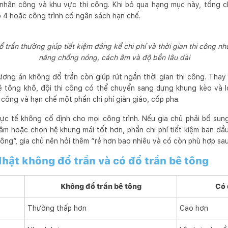
 nhân công và khu vực thi công. Khi bỏ qua hạng mục này, tổng c
p 4 hoặc công trình có ngân sách hạn chế.
trần thường giúp tiết kiệm đáng kể chi phí và thời gian thi công 
năng chống nóng, cách âm và độ bền lâu dài
phương án không đổ trần còn giúp rút ngắn thời gian thi công. Thay
ê tông khô, đội thi công có thể chuyển sang dựng khung kèo và l
 công và hạn chế một phần chi phí giàn giáo, cốp pha.
hực tế không cố định cho mọi công trình. Nếu gia chủ phải bổ su
 âm hoặc chọn hệ khung mái tốt hơn, phần chi phí tiết kiệm ban đầu
không”, gia chủ nên hỏi thêm “rẻ hơn bao nhiêu và có còn phù hợp s
hật không đổ trần và có đổ trần bê tông
Không đổ trần bê tông
Có 
Thường thấp hơn
Cao hơn