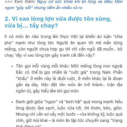
>>> Xem thêm:
Nguy cơ sức khỏe khi ăn lòng se điếu: Món
ngon “gây sốt” nhưng tiềm ẩn nhiều rủi ro
2. Vì sao lòng lợn vừa được tôn sùng,
vừa bị... tẩy chay?
Ít có món ăn nào trong ẩm thực Việt lại khiến dư luận “chia
phe” mạnh như lòng lợn. Người ăn quen thì mê mẩn từng
miếng, còn người chưa hợp gu thì chỉ cần ngửi đã muốn... bỏ
chạy. Vậy vì sao lòng lợn gây tranh cãi đến vậy?
Tên gọi mỗi vùng mỗi khác: Một miếng lòng non ngoài
Bắc có thể bị gọi nhầm là “ruột già” trong Nam. Phần
“khấu” ở miền này là đuôi ruột, ở miền khác lại là đoạn
gần dạ dày. Việc đặt tên món ăn trở thành... trận địa
ngôn từ, gây hiểu lầm khi gọi món.
Ranh giới giữa “ngon” và “kinh hãi” quá mong manh: Nếu
lòng được làm sạch, luộc vừa tới, thì thơm, béo, giòn.
Nhưng chỉ cần sơ sẩy một bước – rửa không kỹ, luộc quá
chín, giữ mùi khai – là món ăn lập tức chuyển sang “trạng
thái đáng sợ”.