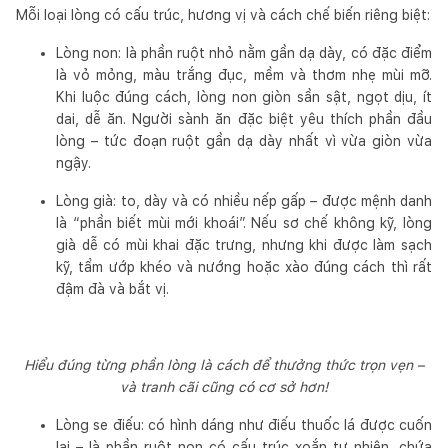
Mỗi loại lòng có cấu trúc, hương vị và cách chế biến riêng biệt:
Lòng non: là phần ruột nhỏ nằm gần dạ dày, có đặc điểm
là vỏ mỏng, màu trắng đục, mềm và thơm nhẹ mùi mỡ.
Khi luộc đúng cách, lòng non giòn sần sật, ngọt dịu, ít
dai, dễ ăn. Người sành ăn đặc biệt yêu thích phần đầu
lòng – tức đoạn ruột gần dạ dày nhất vì vừa giòn vừa
ngậy.
Lòng già: to, dày và có nhiều nếp gấp – được mệnh danh
là “phần biết mùi mới khoái”. Nếu sơ chế không kỹ, lòng
già dễ có mùi khai đặc trưng, nhưng khi được làm sạch
kỹ, tẩm ướp khéo và nướng hoặc xào đúng cách thì rất
đậm đà và bắt vị.
Hiểu đúng từng phần lòng là cách để thưởng thức trọn vẹn –
và tranh cãi cũng có cơ sở hơn!
Lòng se điếu: có hình dáng như điếu thuốc lá được cuốn
lại – là phần ruột non có cấu trúc xoắn tự nhiên, chứa