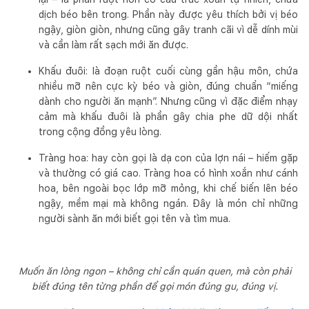
dịch béo bên trong. Phần này được yêu thích bởi vị béo
ngậy, giòn giòn, nhưng cũng gây tranh cãi vì dễ dính mùi
và cần làm rất sạch mới ăn được.
Khấu đuôi: là đoạn ruột cuối cùng gần hậu môn, chứa
nhiều mỡ nên cực kỳ béo và giòn, đúng chuẩn “miếng
dành cho người ăn mạnh”. Nhưng cũng vì đặc điểm nhạy
cảm mà khấu đuôi là phần gây chia phe dữ dội nhất
trong cộng đồng yêu lòng.
Tràng hoa: hay còn gọi là dạ con của lợn nái – hiếm gặp
và thường có giá cao. Tràng hoa có hình xoắn như cánh
hoa, bên ngoài bọc lớp mỡ mỏng, khi chế biến lên béo
ngậy, mềm mại mà không ngán. Đây là món chỉ những
người sành ăn mới biết gọi tên và tìm mua.
Muốn ăn lòng ngon – không chỉ cần quán quen, mà còn phải
biết đúng tên từng phần để gọi món đúng gu, đúng vị.