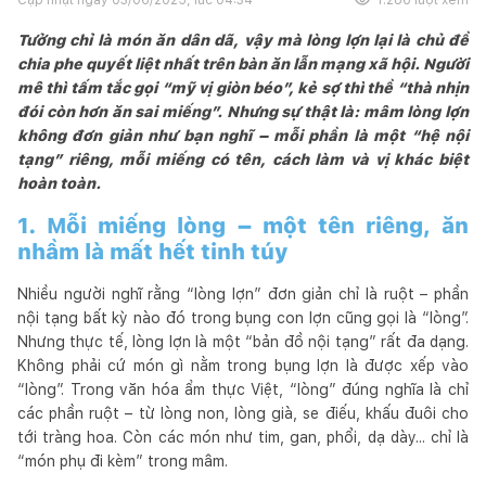
Tưởng chỉ là món ăn dân dã, vậy mà lòng lợn lại là chủ đề
chia phe quyết liệt nhất trên bàn ăn lẫn mạng xã hội. Người
mê thì tấm tắc gọi “mỹ vị giòn béo”, kẻ sợ thì thề “thà nhịn
đói còn hơn ăn sai miếng”. Nhưng sự thật là: mâm lòng lợn
không đơn giản như bạn nghĩ – mỗi phần là một “hệ nội
tạng” riêng, mỗi miếng có tên, cách làm và vị khác biệt
hoàn toàn.
1. Mỗi miếng lòng – một tên riêng, ăn
nhầm là mất hết tinh túy
Nhiều người nghĩ rằng “lòng lợn” đơn giản chỉ là ruột – phần
nội tạng bất kỳ nào đó trong bụng con lợn cũng gọi là “lòng”.
Nhưng thực tế, lòng lợn là một “bản đồ nội tạng” rất đa dạng.
Không phải cứ món gì nằm trong bụng lợn là được xếp vào
“lòng”. Trong văn hóa ẩm thực Việt, “lòng” đúng nghĩa là chỉ
các phần ruột – từ lòng non, lòng già, se điếu, khấu đuôi cho
tới tràng hoa. Còn các món như tim, gan, phổi, dạ dày... chỉ là
“món phụ đi kèm” trong mâm.