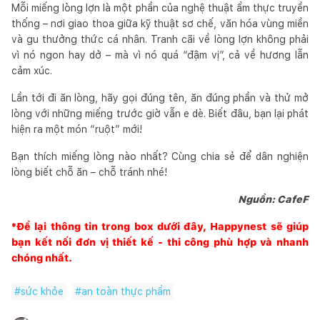
Mỗi miếng lòng lợn là một phần của nghệ thuật ẩm thực truyền
thống – nơi giao thoa giữa kỹ thuật sơ chế, văn hóa vùng miền
và gu thưởng thức cá nhân. Tranh cãi về lòng lợn không phải
vì nó ngon hay dở – mà vì nó quá “đậm vị”, cả về hương lẫn
cảm xúc.
Lần tới đi ăn lòng, hãy gọi đúng tên, ăn đúng phần và thử mở
lòng với những miếng trước giờ vẫn e dè. Biết đâu, bạn lại phát
hiện ra một món “ruột” mới!
Bạn thích miếng lòng nào nhất? Cùng chia sẻ để dân nghiện
lòng biết chỗ ăn – chỗ tránh nhé!
Nguồn: CafeF
*Để lại thông tin trong box dưới đây,
Happynest
sẽ giúp
bạn kết nối đơn vị thiết kế - thi công phù hợp và nhanh
chóng nhất.
#
sức khỏe
#
an toàn thực phẩm