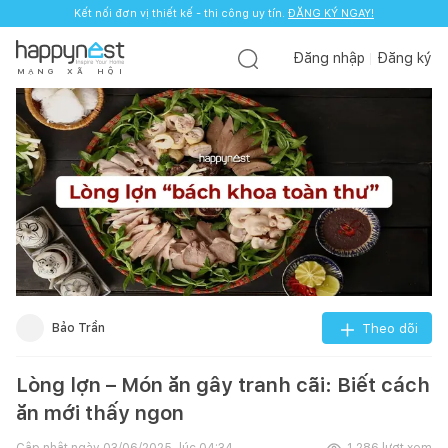
Kết nối đơn vị thiết kế - thi công uy tín.
ĐĂNG KÝ NGAY!
Đăng nhập
Đăng ký
M
Ạ
N
G
X
Ã
H
Ộ
I
Bảo Trần
Theo dõi
Lòng lợn – Món ăn gây tranh cãi: Biết cách
ăn mới thấy ngon
Cập nhật ngày
03/06/2025, lúc 04:34
1.286
lượt xem