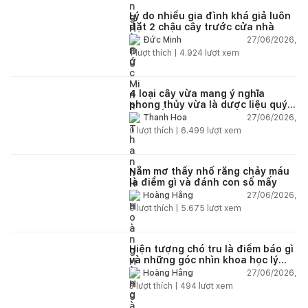
Lý do nhiều gia đình khá giả luôn
đặt 2 chậu cây trước cửa nhà
27/06/2026,
Đức Minh
1
lượt thích |
4.924
lượt xem
4 loại cây vừa mang ý nghĩa
phong thủy vừa là dược liệu quý
nên trồng trong nhà
27/06/2026,
Thanh Hoa
0
lượt thích |
6.499
lượt xem
Nằm mơ thấy nhổ răng chảy máu
là điềm gì và đánh con số mấy
27/06/2026,
Hoàng Hằng
0
lượt thích |
5.675
lượt xem
Hiện tượng chó tru là điềm báo gì
và những góc nhìn khoa học lý
giải
27/06/2026,
Hoàng Hằng
3
lượt thích |
494
lượt xem