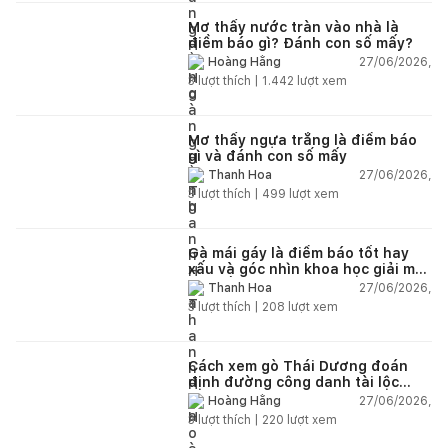
Mơ thấy nước tràn vào nhà là
điềm báo gì? Đánh con số mấy?
27/06/2026,
Hoàng Hằng
3
lượt thích |
1.442
lượt xem
Mơ thấy ngựa trắng là điềm báo
gì và đánh con số mấy
27/06/2026,
Thanh Hoa
3
lượt thích |
499
lượt xem
Gà mái gáy là điềm báo tốt hay
xấu và góc nhìn khoa học giải mã
chi tiết
27/06/2026,
Thanh Hoa
3
lượt thích |
208
lượt xem
Cách xem gò Thái Dương đoán
định đường công danh tài lộc
theo nhân tướng học
27/06/2026,
Hoàng Hằng
3
lượt thích |
220
lượt xem