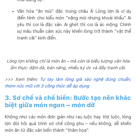
Văn hóa “ăn mùi” đặc trưng châu Á: Lòng lợn là ví dụ
điển hình cho kiểu món “nặng mùi nhưng khoái khẩu”. Ai
yêu thì coi là đặc sản. Ai ghét thì coi là ác mộng. Chính
sự mâu thuẫn cảm xúc này khiến lòng trở thành “vật thể
tranh cãi” kinh điển.
Lòng lợn không chỉ là món ăn – mà còn là biểu tượng văn hóa
ẩm thực: đậm đà, bản năng, nhiều ký ức và đầy tranh cãi.
>>> Xem thêm:
Tự tay làm lòng già xào nghệ đúng chuẩn,
thơm nức mũi với 3 công thức dễ áp dụng
3. Sơ chế và chế biến: Bước tạo nên khác
biệt giữa món ngon – món dở
Không như các món đơn giản như rau luộc hay thịt luộc, lòng
lợn đòi hỏi quá trình sơ chế công phu – nếu không, dễ khiến
món ăn từ đặc sản biến thành “thảm họa”.