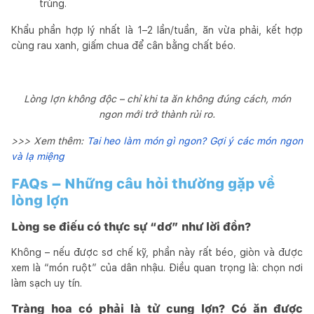
trùng.
Khẩu phần hợp lý nhất là 1–2 lần/tuần, ăn vừa phải, kết hợp
cùng rau xanh, giấm chua để cân bằng chất béo.
Lòng lợn không độc – chỉ khi ta ăn không đúng cách, món
ngon mới trở thành rủi ro.
>>> Xem thêm:
Tai heo làm món gì ngon? Gợi ý các món ngon
và lạ miệng
FAQs – Những câu hỏi thường gặp về
lòng lợn
Lòng se điếu có thực sự “dơ” như lời đồn?
Không – nếu được sơ chế kỹ, phần này rất béo, giòn và được
xem là “món ruột” của dân nhậu. Điều quan trọng là: chọn nơi
làm sạch uy tín.
Tràng hoa có phải là tử cung lợn? Có ăn được