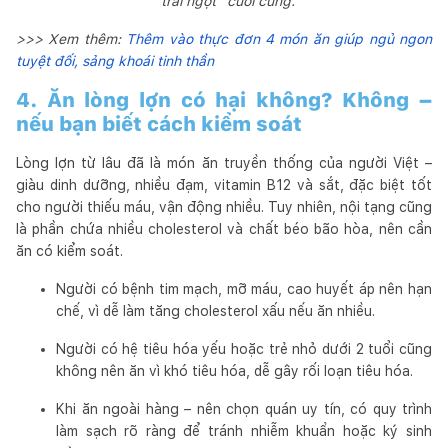
“trái ngọt” cuối cùng.
>>> Xem thêm:
Thêm vào thực đơn 4 món ăn giúp ngủ ngon
tuyệt đối, sảng khoái tinh thần
4. Ăn lòng lợn có hại không? Không –
nếu bạn biết cách kiểm soát
Lòng lợn từ lâu đã là món ăn truyền thống của người Việt –
giàu dinh dưỡng, nhiều đạm, vitamin B12 và sắt, đặc biệt tốt
cho người thiếu máu, vận động nhiều. Tuy nhiên, nội tạng cũng
là phần chứa nhiều cholesterol và chất béo bão hòa, nên cần
ăn có kiểm soát.
Người có bệnh tim mạch, mỡ máu, cao huyết áp nên hạn
chế, vì dễ làm tăng cholesterol xấu nếu ăn nhiều.
Người có hệ tiêu hóa yếu hoặc trẻ nhỏ dưới 2 tuổi cũng
không nên ăn vì khó tiêu hóa, dễ gây rối loạn tiêu hóa.
Khi ăn ngoài hàng – nên chọn quán uy tín, có quy trình
làm sạch rõ ràng để tránh nhiễm khuẩn hoặc ký sinh