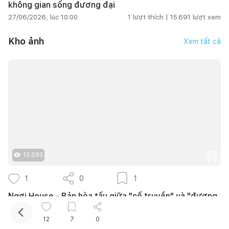
không gian sống đương đại
27/06/2026, lúc 10:00
1
lượt thích |
15.691
lượt xem
Kho ảnh
Xem tất cả
Kết nối thiết kế, thi công
13.093
1
0
1
Ngơi House - Bản hòa tấu giữa "cổ truyền" và "đương
đại"
HIEUHOUSE
12
7
0