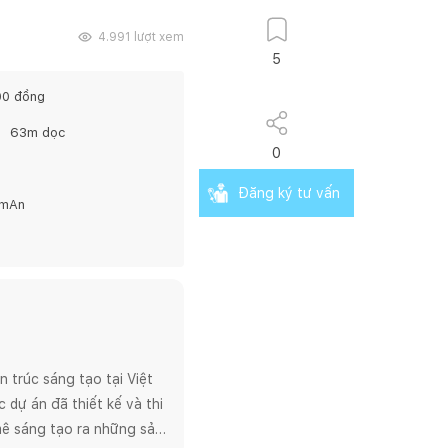
4.991
lượt xem
5
00
đồng
63
m dọc
0
Đăng ký tư vấn
amAn
trúc sáng tạo tại Việt 
dự án đã thiết kế và thi 
ê sáng tạo ra những sản 