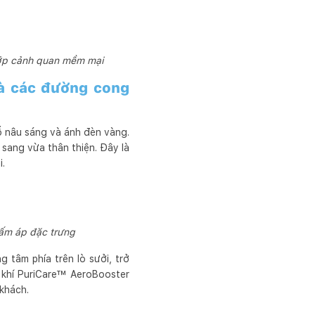
lớp cảnh quan mềm mại
và các đường cong
ỗ nâu sáng và ánh đèn vàng.
 sang vừa thân thiện. Đây là
i.
 ấm áp đặc trưng
 tâm phía trên lò sưởi, trở
 khí PuriCare™ AeroBooster
 khách.