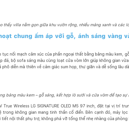
ho thấy villa nằm gọn giữa khu vườn rộng, nhiều mảng xanh và các 
hoạt chung ấm áp với gỗ, ánh sáng vàng 
p tục nối mạch cảm xúc của phần ngoại thất bằng bảng màu kem, g
ốp đá, bộ sofa sáng màu cùng loạt cửa vòm lớn giúp không gian vừa
phô diễn mà thiên về cảm giác sum họp, thư giãn và dễ sống lâu dà
g bảng màu kem – gỗ sáng, kết hợp lò sưởi và cửa vòm để tạo sự
V True Wireless LG SIGNATURE OLED M5 97 inch, đặt tại vị trí trung
 trong không gian mang tinh thần cổ điển. Bên cạnh đó, máy lọc
 tiết nội thất phụ trợ, không phá vỡ tổng thể nhẹ nhàng của phòng