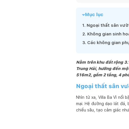
phẩm xuất sắc, độc đáo, h
thi công nằm trong một q
Mục lục
nhất với chi phí hiệu quả.

LAMAN hướng tới một kiến
1
.
Ngoại thất sân vườ
trúc sư và chuyên gia  kỹ 
2
.
Không gian sinh h
cho khách hàng.  Chúng tô
3
.
Các không gian ph
tiết kiệm, phù hợp với nh
Chúng tôi đặt  khách hàn
những sản phẩm công trìn
Nằm trên khu đất rộng 3.1
thời đại .
Trung Hải, hướng đến một 
516m2, gồm 2 tầng, 4 phò
Ngoại thất sân vư
Nhìn từ xa, Villa Ba Vì nổi
mại. Hệ đường dạo lát đá,
chiều sâu, tạo cảm giác như