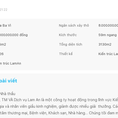
21:22
la Ba Vì
Ngân sách xây thô
8.000.000.0
.000.000.000
đồng
Kích thước
59
m ngang
6
m2
Tổng diện tích
3130
m2
26
Thiết kế
Kiến trúc L
ến trúc LamAn
ài viết
 Nhà thầu
M VÀ Dịch vụ Lam An là một công ty hoạt động trong lĩnh vực Kiến 
a và nhân viên giầu kinh nghiệm, giành được nhiều giải  thưởng. Các 
tâm thương mại, Bệnh viện, Khách sạn, Nhà hàng… Chúng tôi đam m