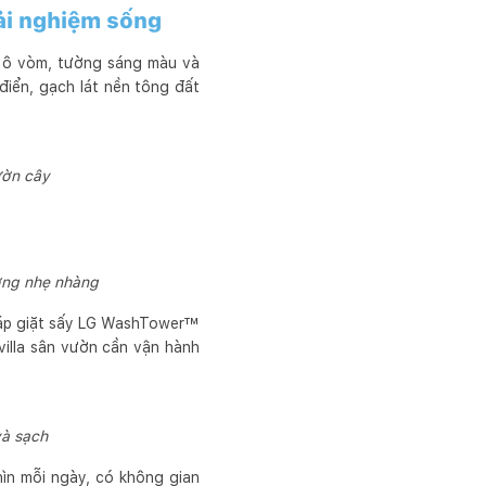
ải nghiệm sống
u ô vòm, tường sáng màu và
 điển, gạch lát nền tông đất
ườn cây
ợng nhẹ nhàng
tháp giặt sấy LG WashTower™
illa sân vườn cần vận hành
và sạch
hìn mỗi ngày, có không gian