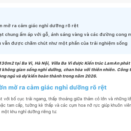
iệu quả kinh tế và mang tính bền vững. Để đạt được như vậy toàn bộ
uy trình quản lý nội bộ khoa học, cho phép chúng tôi cung cấp sản 
 trúc bền vững, thân thiện và xuất phát từ cuộc sống. Chúng tôi là 
n mở ra cảm giác nghỉ dưỡng rõ rệt
thuật tâm huyết, sáng tạo, đề cao các giải pháp thiết kế mang lại giá 
oạt chung ấm áp với gỗ, ánh sáng vàng và các đường cong
i cam kết mang lại những giá trị về mặt giải pháp tối ưu không gian, 
ụ vẫn được chăm chút như một phần của trải nghiệm sống
u cầu cụ thể của từng khách hàng.

g và người sử dụng là đối tượng  trung tâm của công việc. Để chúng
h không chỉ tuyệt vời và độ bền cao mà còn là tác phẩm kiến trúc  n
30m2 tại Ba Vì, Hà Nội, Villa Ba Vì được Kiến trúc LamAn phát
không gian sống nghỉ dưỡng, chan hòa với thiên nhiên. Công t
ng ngủ và dự kiến hoàn thành trong năm 2026.
ờn mở ra cảm giác nghỉ dưỡng rõ rệt
 bật với bố cục trải ngang, thấp thoáng giữa thảm cỏ lớn và những 
 bậc tam cấp, tường kè thấp và các cụm hoa nở rực giúp khuôn viê
 một khu nghỉ dưỡng riêng tư.