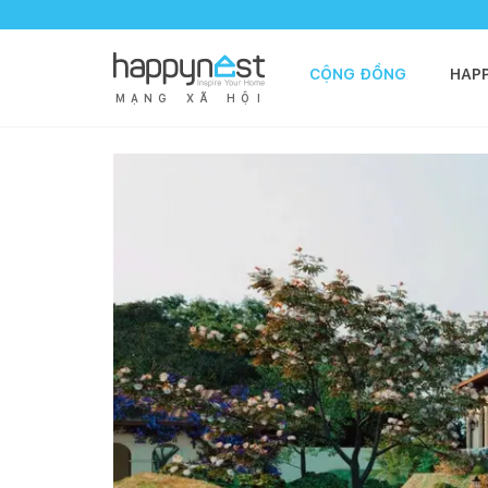
CỘNG ĐỒNG
HAP
M
Ạ
N
G
X
Ã
H
Ộ
I