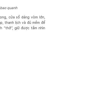
a bao quanh
cong, cửa sổ dáng vòm lớn,
p, thanh lịch và đủ mềm để
h “thở”, giữ được tầm nhìn