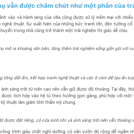
hụ vẫn được chăm chút như một phần của tr
sảnh vào và hành lang của villa cũng được xử lý mềm mại với nhiề
ính nghệ thuật. Sự xuất hiện của những bức tranh lớn, đèn tường cổ
 chuyển trong nhà cũng trở thành một trải nghiệm thị giác dễ chịu.
hụ mở ra khoảng sân bên, tăng thêm trải nghiệm sống gần gũi với v
g tông đất ấm, kết hợp tranh nghệ thuật và các ô vòm để tạo ấn tư
ó ánh sáng trời từ trên cao nên vẫn giữ được độ thoáng. Tại đây, 
e được tích hợp vào hệ tủ theo hướng gọn gàng, phù hợp với một v
 kỹ thuật làm giảm tính thẩm mỹ chung.
ặt được đặt riêng, có cửa kính lớn và ánh sáng trời nên vẫn thoáng 
t công trình giàu chất nghỉ dưỡng: có sân vườn đủ rộng để ngắm n