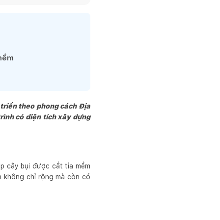
 quá trình thiết kế và 
phẩm một cách kịp thời 
một tập thể các kiến 
trị thẩm mĩ  và kinh tế 
 mềm
vật liệu thân thiện và 
 ta Cùng nhau tạo ra 
ghệ thuật, mang tính 
 triển theo phong cách Địa
rình có diện tích xây dựng
lớp cây bụi được cắt tỉa mềm
n không chỉ rộng mà còn có