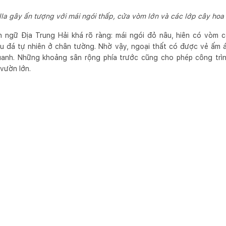
illa gây ấn tượng với mái ngói thấp, cửa vòm lớn và các lớp cây ho
 ngữ Địa Trung Hải khá rõ ràng: mái ngói đỏ nâu, hiên có vòm 
ệu đá tự nhiên ở chân tường. Nhờ vậy, ngoại thất có được vẻ ấm á
anh. Những khoảng sân rộng phía trước cũng cho phép công trìn
vườn lớn.