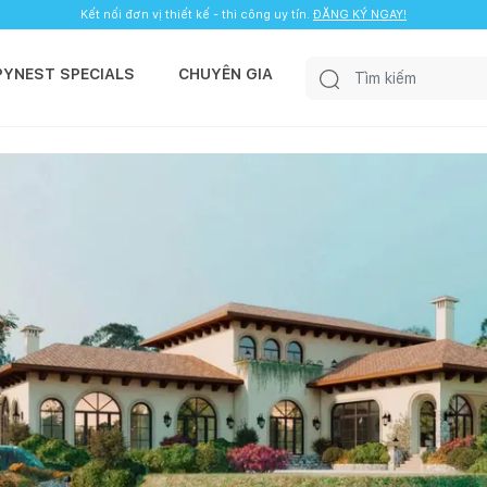
Kết nối đơn vị thiết kế - thi công uy tín.
ĐĂNG KÝ NGAY!
PYNEST SPECIALS
CHUYÊN GIA