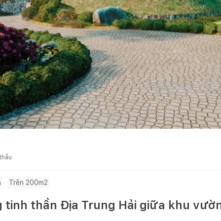
 thầu
n
Trên 200m2
g tinh thần Địa Trung Hải giữa khu vườ