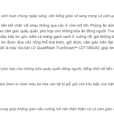
 sinh hoạt chung ngập sáng, cân bằng giữa vẻ sang trọng và cảm gi
 liên kết chặt với nhau thông qua các ô vòm mở lớn. Phòng ăn dù
o cảm giác quây quần, phù hợp cho những bữa ăn đông người. Tron
 đảo bếp bo góc mềm và mảng gạch xanh ô vuông rất gợi không khí
u be được đưa vào tổng thể khá khéo, giữ được cảm giác hiện đại
nh đó là máy rửa bát LG QuadWash TrueSteam™ LDT14BGA3, giúp khu
 phù hợp cho những bữa quây quần đông người, đồng thời nối liền
iew Door-in-door màu be hòa vào hệ tủ gỗ, giữ cho khu bếp vừa hi
cong giúp không gian nấu nướng trở nên thân thiện và có cảm giác 