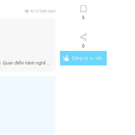
6.111
lượt xem
5
0
Đăng ký tư vấn
. Quan điểm hành nghề 
ng thực hành kiến trúc 
 nghề kiến trúc một cách 
nhưng chúng tôi lại chọn 
sâu vào các

và những sản phẩm mang 
 hệ tốt đẹp giữa sự nhiệt 