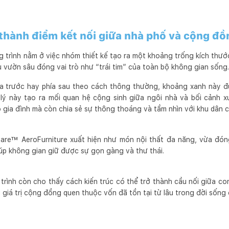
thành điểm kết nối giữa nhà phố và cộng đồ
g trình nằm ở việc nhóm thiết kế tạo ra một khoảng trống kích thư
u vườn sâu đóng vai trò như “trái tim” của toàn bộ không gian sống.
ía trước hay phía sau theo cách thông thường, khoảng xanh này đư
lý này tạo ra mối quan hệ cộng sinh giữa ngôi nhà và bối cảnh x
 gia đình mà còn chia sẻ sự thông thoáng và tầm nhìn với khu dân c
Care™ AeroFurniture xuất hiện như món nội thất đa năng, vừa đóng
iúp không gian giữ được sự gọn gàng và thư thái.
 trình còn cho thấy cách kiến trúc có thể trở thành cầu nối giữa con
 giá trị cộng đồng quen thuộc vốn đã tồn tại từ lâu trong đời sống 