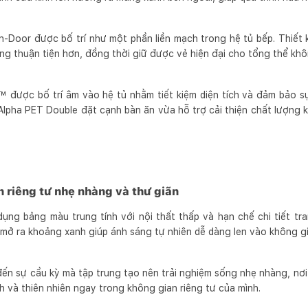
in-Door được bố trí như một phần liền mạch trong hệ tủ bếp. Thiết 
ng thuận tiện hơn, đồng thời giữ được vẻ hiện đại cho tổng thể khô
 được bố trí âm vào hệ tủ nhằm tiết kiệm diện tích và đảm bảo sự
Alpha PET Double đặt cạnh bàn ăn vừa hỗ trợ cải thiện chất lượng 
 riêng tư nhẹ nhàng và thư giãn
ng bảng màu trung tính với nội thất thấp và hạn chế chi tiết tra
n mở ra khoảng xanh giúp ánh sáng tự nhiên dễ dàng len vào không g
ến sự cầu kỳ mà tập trung tạo nên trải nghiệm sống nhẹ nhàng, nơ
h và thiên nhiên ngay trong không gian riêng tư của mình.