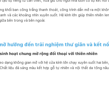
tạo sự riêng tư cần thiết, vừa giữ cho ngôi nhà luôn có sự kết nối 
ững khối ban công trắng thanh thoát, công trình dần mở ra một khô
anh và các khoảng nhìn xuyên suốt. Hệ kính lớn giúp thiên nhiên le
giữa bên trong và bên ngoài.
ở hướng đến trải nghiệm thư giãn và kết nố
inh hoạt chung mở rộng đối thoại với thiên nhiên
eo dạng không gian mở với hệ cửa kính lớn chạy xuyên suốt hai bên
 Chất liệu đá sáng màu kết hợp gỗ tự nhiên và nội thất da tông nâu