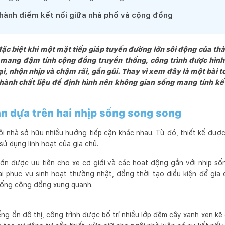
thấu hiểu sâu sắc của Khách hàng, Kiến trúc sư và các nhà thầu xâ
hành điểm kết nối giữa nhà phố và cộng đồng
ng muốn rằng, chính những người Khách Hàng là những người thụ h
 nhiều sự hứng khởi nhất.
 đặc biệt khi một mặt tiếp giáp tuyến đường lớn sôi động của th
 mang đậm tính cộng đồng truyền thống, công trình được hình t
ại, nhộn nhịp và chậm rãi, gần gũi. Thay vì xem đây là một bài 
thành chất liệu để định hình nên không gian sống mang tính kế
n dựa trên hai nhịp sống song song
gôi nhà sở hữu nhiều hướng tiếp cận khác nhau. Từ đó, thiết kế được 
ử dụng linh hoạt của gia chủ.
lớn được ưu tiên cho xe cơ giới và các hoạt động gắn với nhịp sống
lại phục vụ sinh hoạt thường nhật, đồng thời tạo điều kiện để gia 
 sống cộng đồng xung quanh.
ng ồn đô thị, công trình được bố trí nhiều lớp đệm cây xanh xen k