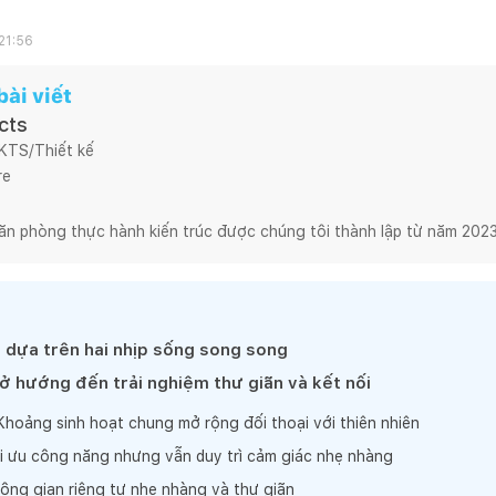
21:56
ài viết
cts
 KTS/Thiết kế
e

ăn phòng thực hành kiến trúc được chúng tôi thành lập từ năm 2023
ày là một Kiến trúc sư trẻ có may mắn được làm việc trong môi trườ
n tại, với vai trò là Kiến trúc sư trưởng của NTAA là lập trường hành
ong chính suy nghĩ của bản thân và với khách hàng của chúng tôi.

ộng tư vấn và thiết kế kiến trúc là một lĩnh vực đa dạng, phong phú 
 dựa trên hai nhịp sống song song
ật hẹp và đầy khó khó hơn, đó là sự kiên định, tập trung chuyên môn 
 hướng đến trải nghiệm thư giãn và kết nối
h sáng tạo, nhiều thử nghiệm mới có cá tính riêng của khách hàng 
hoảng sinh hoạt chung mở rộng đối thoại với thiên nhiên
i ưu công năng nhưng vẫn duy trì cảm giác nhẹ nhàng
 có niềm tin rằng, một sản phẩm chất lượng là kết quả của mối quan
ông gian riêng tư nhẹ nhàng và thư giãn