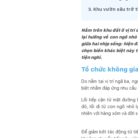
huyết, chuyên nghiệp và 
3
.
Khu vườn sâu trở t
Cuối cùng, chúng tôi mo
hài lòng, đầy niềm vui và
Nằm trên khu đất ở vị trí
lại hướng về con ngõ nhỏ
giữa hai nhịp sống: hiện đ
chọn biến khác biệt này 
tiện nghi.
Tổ chức không gia
Do nằm tại vị trí ngã ba, n
biệt nhằm đáp ứng nhu cầu s
Lối tiếp cận từ mặt đường 
đó, lối đi từ con ngõ nhỏ 
nhiên với hàng xóm và đời
Để giảm bớt tác động từ tiế