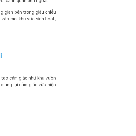
với cảnh quan bên ngoài.
ng gian bên trong giàu chiều
n vào mọi khu vực sinh hoạt,
i
, tạo cảm giác như khu vườn
 mang lại cảm giác vừa hiện