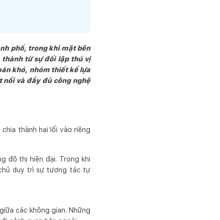
y dựng cùng đồng hành.

ưởng sản phẩm một cách 
ành phố, trong khi mặt bên
hành từ sự đối lập thú vị
toán khó, nhóm thiết kế lựa
t nối và đầy đủ công nghệ
chia thành hai lối vào riêng
 đô thị hiện đại. Trong khi
chủ duy trì sự tương tác tự
ẽ giữa các không gian. Những