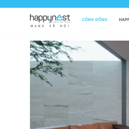
CỘNG ĐỒNG
HAP
M
Ạ
N
G
X
Ã
H
Ộ
I