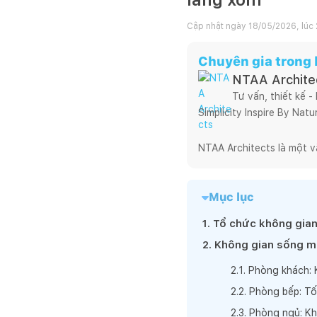
Cập nhật ngày
18/05/2026, lúc 
Chuyên gia trong b
NTAA Archite
Tư vấn, thiết kế -
Simplicity Inspire By Natur
NTAA Architects là một v
theo tôi xuyên suốt từ ng
chuyên nghiệp cho tới hiệ
Mục lục
nghiêm túc, trung thực tr
Có một sự thật là, hoạt đ
1
.
Tổ chức không gian
cho mình lối đi riêng, ch
2
.
Không gian sống mở
dự án mưu cầu cao về tín
2
.
1
.
Phòng khách: K
đậm dấu ấn của

NTAA.

2
.
2
.
Phòng bếp: Tố
Chúng tôi luôn hy vọng và
2
.
3
.
Phòng ngủ: Kh