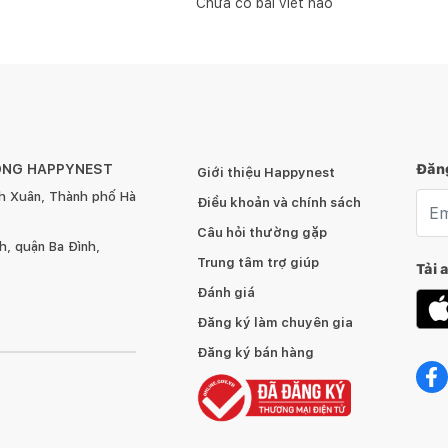
Chưa có bài viết nào
ÔNG HAPPYNEST
Đăng
Giới thiệu Happynest
h Xuân, Thành phố Hà
Emai
Điều khoản và chính sách
Câu hỏi thường gặp
, quận Ba Đình,
Trung tâm trợ giúp
Tải 
Đánh giá
Đăng ký làm chuyên gia
Đăng ký bán hàng