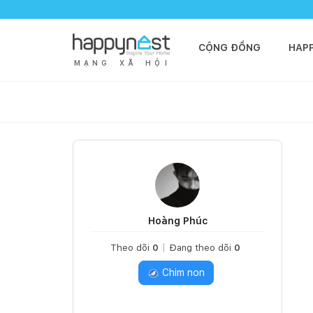
CỘNG ĐỒNG
HAP
M
Ạ
N
G
X
Ã
H
Ộ
I
Hoàng Phúc
Theo dõi
0
Đang theo dõi
0
Chim non