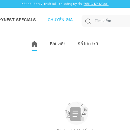
Kết nối đơn vị thiết kế - thi công uy tín.
ĐĂNG KÝ NGAY!
PYNEST SPECIALS
CHUYÊN GIA
Bài viết
Sổ lưu trữ