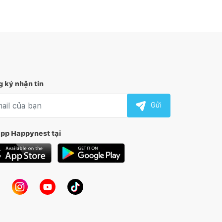
 ký nhận tin
l nhận tin
Gửi
app Happynest tại