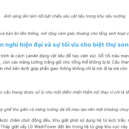
Ánh sáng ấm làm nổi bật chiều sâu vật liệu trong khu nấu nướng
và bàn ăn liên thông, mở rộng cảm giác thoáng cho tầng sinh hoạt 
ện nghi hiện đại và sự tối ưu cho biệt thự son
rình là cách LamAn dùng vật liệu để tạo cảm xúc. Gỗ tối màu mang
i, còn các mảng tường trắng giữ cho tổng thể không bị bí. Cầu than
n nhỏ bên dưới giúp phần giao thông không chỉ là nơi đi lại mà còn
c cầu thang được xử lý như một điểm nhấn thẩm mỹ thay vì chỉ là lối
p ghế thư giãn và mảng tường đá tối màu tạo nên một khoảng chuyể
ược chăm chút đồng đều. Khu giặt phơi sử dụng hệ tủ kịch trần, m
. Tháp giặt sấy LG WashTower đặt âm trong hệ tủ giúp khu vực này 