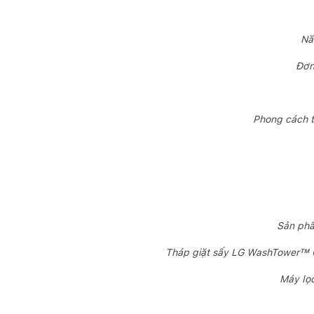
Nă
Đơn
Phong cách th
Sản phẩ
Tháp giặt sấy LG WashTower™ 
Máy lọ