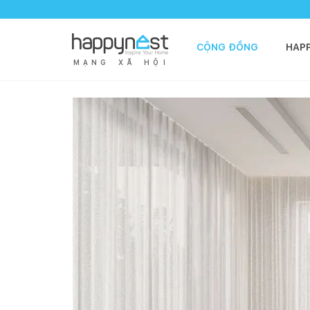
CỘNG ĐỒNG
HAP
M
Ạ
N
G
X
Ã
H
Ộ
I