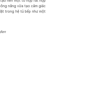
 tạo nên một tổ hợp rất hợp
u công năng vừa tạo cảm giác
ặt trong hệ tủ bếp như một
 đen