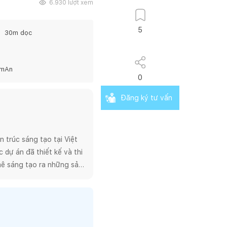
6.930
lượt xem
5
30
m dọc
amAn
0
Đăng ký tư vấn
trúc sáng tạo tại Việt 
dự án đã thiết kế và thi 
ê sáng tạo ra những sản 
 quá trình thiết kế và 
phẩm một cách kịp thời 
một tập thể các kiến 