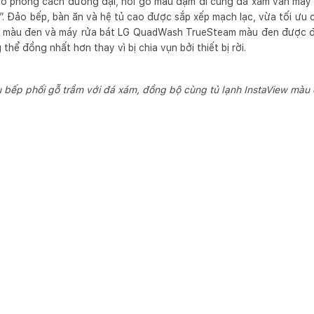
heo phong cách đương đại, nơi gỗ màu đậm đi cùng đá xám vân mây
t”. Đảo bếp, bàn ăn và hệ tủ cao được sắp xếp mạch lạc, vừa tối ư
ew màu đen và máy rửa bát LG QuadWash TrueSteam màu đen được đ
 thể đồng nhất hơn thay vì bị chia vụn bởi thiết bị rời.
 bếp phối gỗ trầm với đá xám, đồng bộ cùng tủ lạnh InstaView màu