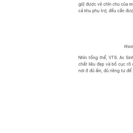
giữ được vẻ chỉn chu của mộ
cả khu phụ trợ, đều cần đư
Wash
Nhìn tổng thể, VT6. Ac Si
chất liệu đẹp và bố cục rõ
nơi ở đủ ấm, đủ riêng tư để 