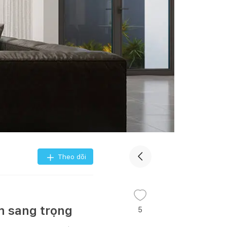
Theo dõi
m sang trọng
5