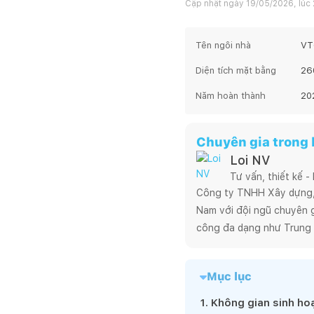
Cập nhật ngày
19/05/2026, lúc 
Tên ngôi nhà
VT
Diện tích mặt bằng
26
Năm hoàn thành
20
Chuyên gia trong b
Loi NV
Tư vấn, thiết kế -
Công ty TNHH Xây dựng, T
Nam với đội ngũ chuyên gi
công đa dạng như Trung 
phẩm xuất sắc, độc đáo, h
thi công nằm trong một q
Mục lục
nhất với chi phí hiệu quả.

LAMAN hướng tới một kiến
1
.
Không gian sinh ho