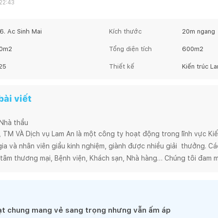
22:43
6. Ac Sinh Mai
Kích thước
20
m ngang
0
m2
Tổng diện tích
600
m2
25
Thiết kế
Kiến trúc L
ài viết
 Nhà thầu
M VÀ Dịch vụ Lam An là một công ty hoạt động trong lĩnh vực Kiến 
a và nhân viên giầu kinh nghiệm, giành được nhiều giải  thưởng. Các 
tâm thương mại, Bệnh viện, Khách sạn, Nhà hàng… Chúng tôi đam m
iệu quả kinh tế và mang tính bền vững. Để đạt được như vậy toàn bộ
uy trình quản lý nội bộ khoa học, cho phép chúng tôi cung cấp sản 
 trúc bền vững, thân thiện và xuất phát từ cuộc sống. Chúng tôi là 
ạt chung mang vẻ sang trọng nhưng vẫn ấm áp