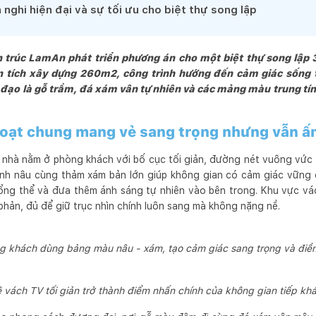
thuật tâm huyết, sáng tạo, đề cao các giải pháp thiết kế mang lại giá 
n nghi hiện đại và sự tối ưu cho biệt thự song lập
i cam kết mang lại những giá trị về mặt giải pháp tối ưu không gian, 
u cầu cụ thể của từng khách hàng.

g và người sử dụng là đối tượng  trung tâm của công việc. Để chúng
ến trúc LamAn phát triển phương án cho một biệt thự song lập 
h không chỉ tuyệt vời và độ bền cao mà còn là tác phẩm kiến trúc  n
ện tích xây dựng 260m2, công trình hướng đến cảm giác sống
hủ đạo là gỗ trầm, đá xám vân tự nhiên và các mảng màu trung tí
hoạt chung mang vẻ sang trọng nhưng vẫn ấ
i nhà nằm ở phòng khách với bố cục tối giản, đường nét vuông vức
nh nâu cùng thảm xám bản lớn giúp không gian có cảm giác vững c
 tổng thể và đưa thêm ánh sáng tự nhiên vào bên trong. Khu vực v
ản, đủ để giữ trục nhìn chính luôn sang mà không nặng nề.
g khách dùng bảng màu nâu - xám, tạo cảm giác sang trọng và điềm
 vách TV tối giản trở thành điểm nhấn chính của không gian tiếp kh