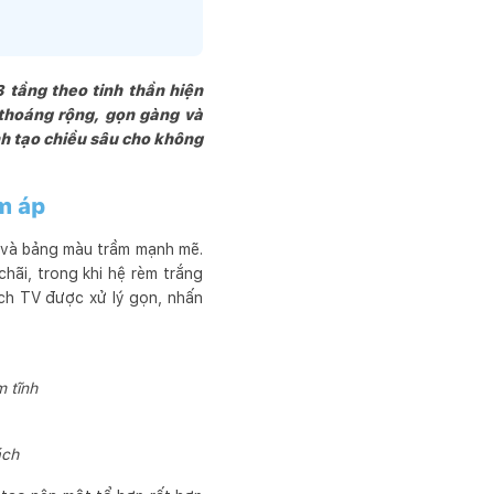
trị thẩm mĩ  và kinh tế 
vật liệu thân thiện và 
 ta Cùng nhau tạo ra 
3 tầng theo tinh thần hiện
ghệ thuật, mang tính 
 thoáng rộng, gọn gàng và
nh tạo chiều sâu cho không
m áp
 và bảng màu trầm mạnh mẽ.
hãi, trong khi hệ rèm trắng
ách TV được xử lý gọn, nhấn
 tĩnh
ách