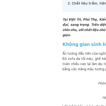
trúc sư và chuyên gia  kỹ 
2
.
Chất liệu trầm, tiệ
cho khách hàng.  Chúng tô
tiết kiệm, phù hợp với nh
Chúng tôi đặt  khách hàn
Tại Việt Trì, Phú Thọ, Ki
những sản phẩm công trìn
đại, sang trọng. Trên di
chỉn chu, với chất liệu c
thời đại .
gian.
Không gian sinh 
Ấn tượng đầu tiên của ngô
Bộ sofa da tối màu, ghế bà
toàn chiều cao lại làm dịu
bằng các mảng màu tương ph
Phòn
Hệ