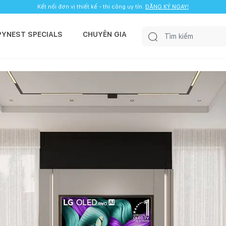
Kết nối đơn vị thiết kế - thi công uy tín.
ĐĂNG KÝ NGAY!
PYNEST SPECIALS
CHUYÊN GIA