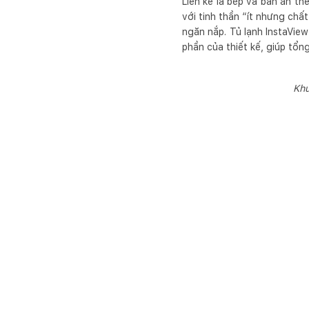
Liền kề là bếp và bàn ăn t
với tinh thần “ít nhưng chấ
ngăn nắp. Tủ lạnh InstaVi
phần của thiết kế, giúp tổng
Khu