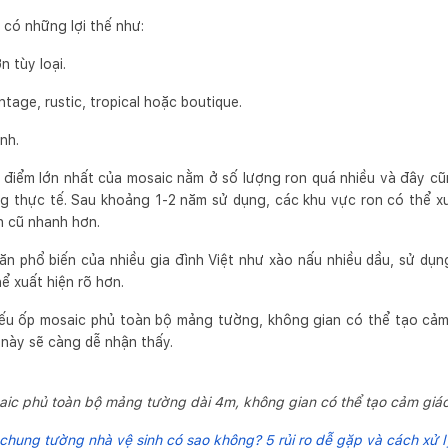
 có những lợi thế như:
n tùy loại.
tage, rustic, tropical hoặc boutique.
nh.
điểm lớn nhất của mosaic nằm ở số lượng ron quá nhiều và đây cũn
ng thực tế. Sau khoảng 1-2 năm sử dụng, các khu vực ron có thể xu
n cũ nhanh hơn.
 ăn phổ biến của nhiều gia đình Việt như xào nấu nhiều dầu, sử d
ể xuất hiện rõ hơn.
nếu ốp mosaic phủ toàn bộ mảng tường, không gian có thể tạo cảm 
 này sẽ càng dễ nhận thấy.
ic phủ toàn bộ mảng tường dài 4m, không gian có thể tạo cảm giác
hung tường nhà vệ sinh có sao không? 5 rủi ro dễ gặp và cách xử 