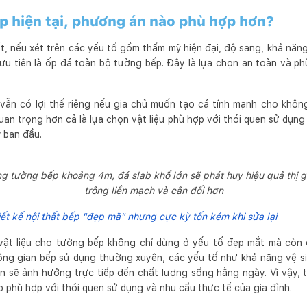
p hiện tại, phương án nào phù hợp hơn?
, nếu xét trên các yếu tố gồm thẩm mỹ hiện đại, độ sang, khả năng
n ưu tiên là ốp đá toàn bộ tường bếp. Đây là lựa chọn an toàn và 
 vẫn có lợi thế riêng nếu gia chủ muốn tạo cá tính mạnh cho khô
uan trọng hơn cả là lựa chọn vật liệu phù hợp với thói quen sử dụng 
 ban đầu.
ng tường bếp khoảng 4m, đá slab khổ lớn sẽ phát huy hiệu quả thị gi
trông liền mạch và cân đối hơn
hiết kế nội thất bếp "đẹp mã" nhưng cực kỳ tốn kém khi sửa lại
 vật liệu cho tường bếp không chỉ dừng ở yếu tố đẹp mắt mà còn c
hông gian bếp sử dụng thường xuyên, các yếu tố như khả năng vệ s
n sẽ ảnh hưởng trực tiếp đến chất lượng sống hằng ngày. Vì vậy, 
áp phù hợp với thói quen sử dụng và nhu cầu thực tế của gia đình.