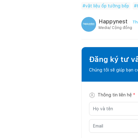
#
vật liệu ốp tường bếp
#
Happynest
Th
Media/ Cộng đồng
Đăng ký tư v
Chúng tôi sẽ giúp bạn 
Thông tin liên hệ
*