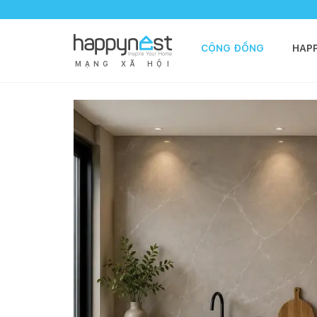
CỘNG ĐỒNG
HAP
M
Ạ
N
G
X
Ã
H
Ộ
I