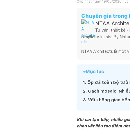
Cập nhật ngày
19/05/2026, lúc
Chuyên gia trong b
NTAA Archite
Tư vấn, thiết kế -
Simplicity Inspire By Natur
NTAA Architects là một v
theo tôi xuyên suốt từ ng
chuyên nghiệp cho tới hiệ
Mục lục
nghiêm túc, trung thực tr
Có một sự thật là, hoạt đ
1
.
Ốp đá toàn bộ tườn
cho mình lối đi riêng, ch
2
.
Gạch mosaic: Nhiều
dự án mưu cầu cao về tín
3
.
Với không gian bếp
đậm dấu ấn của

NTAA.

Chúng tôi luôn hy vọng và
Khi cải tạo bếp, nhiều gi
huyết, chuyên nghiệp và 
chọn vật liệu tạo điểm nh