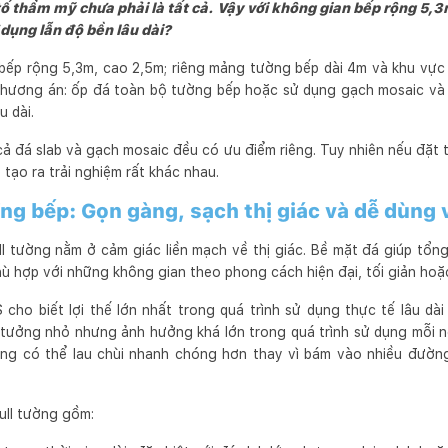
ng muốn rằng, chính những người Khách Hàng là những người thụ h
 tố thẩm mỹ chưa phải là tất cả. Vậy với không gian bếp rộng 5,3
 nhiều sự hứng khởi nhất.
 dụng lẫn độ bền lâu dài?
bếp rộng 5,3m, cao 2,5m; riêng mảng tường bếp dài 4m và khu vực
 phương án: ốp đá toàn bộ tường bếp hoặc sử dụng gạch mosaic và 
u dài.
 đá slab và gạch mosaic đều có ưu điểm riêng. Tuy nhiên nếu đặt 
 tạo ra trải nghiệm rất khác nhau.
ng bếp: Gọn gàng, sạch thị giác và dễ dùng v
ll tường nằm ở cảm giác liền mạch về thị giác. Bề mặt đá giúp tổn
hù hợp với những không gian theo phong cách hiện đại, tối giản ho
cho biết lợi thế lớn nhất trong quá trình sử dụng thực tế lâu dài
iết tưởng nhỏ nhưng ảnh hưởng khá lớn trong quá trình sử dụng mỗi 
ờng có thể lau chùi nhanh chóng hơn thay vì bám vào nhiều đường
ull tường gồm: