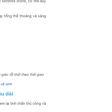
c sintered stone, có thể duy
úp tổng thể thoáng và sáng
ác lỗi thời theo thời gian
vệ sinh
âu dài
em lại tinh thần thủ công và