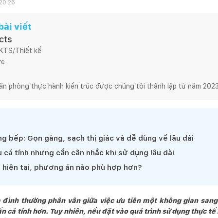
 20:26
ài viết
cts
 KTS/Thiết kế
e

ăn phòng thực hành kiến trúc được chúng tôi thành lập từ năm 2023
ày là một Kiến trúc sư trẻ có may mắn được làm việc trong môi trườ
n tại, với vai trò là Kiến trúc sư trưởng của NTAA là lập trường hành
ong chính suy nghĩ của bản thân và với khách hàng của chúng tôi.

ộng tư vấn và thiết kế kiến trúc là một lĩnh vực đa dạng, phong phú 
g bếp: Gọn gàng, sạch thị giác và dễ dùng về lâu dài
ật hẹp và đầy khó khó hơn, đó là sự kiên định, tập trung chuyên môn 
 cá tính nhưng cần cân nhắc khi sử dụng lâu dài
h sáng tạo, nhiều thử nghiệm mới có cá tính riêng của khách hàng 
 hiện tại, phương án nào phù hợp hơn?
 có niềm tin rằng, một sản phẩm chất lượng là kết quả của mối quan
a đình thường phân vân giữa việc ưu tiên một không gian sang
thấu hiểu sâu sắc của Khách hàng, Kiến trúc sư và các nhà thầu xâ
ấn cá tính hơn. Tuy nhiên, nếu đặt vào quá trình sử dụng thực tế