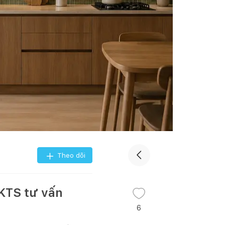
Theo dõi
KTS tư vấn
6