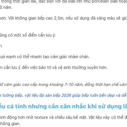
trong thời gian dài, đặc biệt với đá slab lớn như porcelain slab hoặ
10 năm.
hơn. Với không gian bếp cao 2,5m, nếu sử dụng đá sáng màu sẽ gi
ũng có một số điểm cần lưu ý:
n.
uá mạnh có thể nhanh tạo cảm giác nhàm chán.
ên cần lưu ý đến việc bảo trì và vệ sinh thường xuyên hơn.
iữ cảm giác cao cấp trong khoảng 7-10 năm, đồng thời hạn chế cảm gi
ốp tường bếp, vật liệu ốp sàn bếp 2026 giúp bếp luôn bền đẹp và dễ 
u cá tính nhưng cần cân nhắc khi sử dụng l
nh động hơn nhờ texture và chiều sâu bề mặt. Vật liệu này có thể đ
không gian.