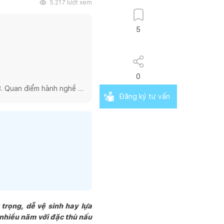
5.217
lượt xem
5
0
. Quan điểm hành nghề 
Đăng ký tư vấn
ng thực hành kiến trúc 
 nghề kiến trúc một cách 
nhưng chúng tôi lại chọn 
sâu vào các

và những sản phẩm mang 
 hệ tốt đẹp giữa sự nhiệt 
 trọng, dễ vệ sinh hay lựa
y dựng cùng đồng hành.

 nhiều năm với đặc thù nấu