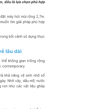
ưởng sản phẩm một cách 
m, đâu là lựa chọn phù hợp
 đặt máy hút mùi rộng 2,7m.
muốn tìm giải pháp phù hợp
trong bối cảnh sử dụng thực
ề lâu dài
g thể không gian trông rộng
ặc contemporary.
 là khả năng vệ sinh nhờ số
ngày. Nhờ vậy, dầu mỡ, nước
 ron như các vật liệu ghép