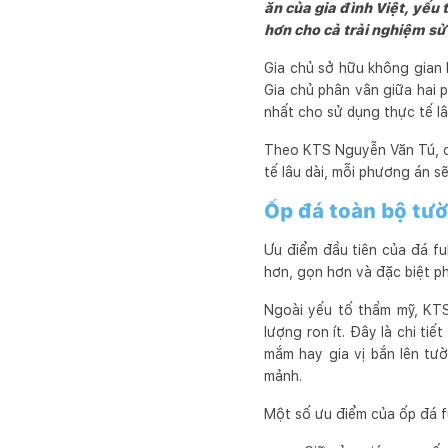
Cuối cùng, chúng tôi mo
ăn của gia đình Việt, yếu
hài lòng, đầy niềm vui và
hơn cho cả trải nghiệm sử
Gia chủ sở hữu không gian 
Gia chủ phân vân giữa hai
nhất cho sử dụng thực tế lâ
Theo KTS Nguyễn Văn Tú, cả
tế lâu dài, mỗi phương án sẽ
Ốp đá toàn bộ tườ
Ưu điểm đầu tiên của đá fu
hơn, gọn hơn và đặc biệt p
Ngoài yếu tố thẩm mỹ, KTS 
lượng ron ít. Đây là chi t
mắm hay gia vị bắn lên tư
mảnh.
Một số ưu điểm của ốp đá f