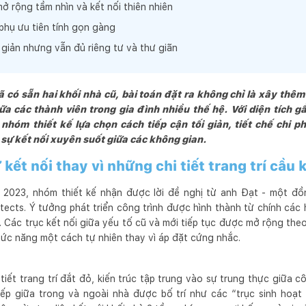
 rộng tầm nhìn và kết nối thiên nhiên
phụ ưu tiên tính gọn gàng
 có niềm tin rằng, một sản phẩm chất lượng là kết quả của mối quan
giản nhưng vẫn đủ riêng tư và thư giãn
thấu hiểu sâu sắc của Khách hàng, Kiến trúc sư và các nhà thầu xâ
ng muốn rằng, chính những người Khách Hàng là những người thụ h
 nhiều sự hứng khởi nhất.
 có sẵn hai khối nhà cũ, bài toán đặt ra không chỉ là xây th
iữa các thành viên trong gia đình nhiều thế hệ. Với diện tích
nhóm thiết kế lựa chọn cách tiếp cận tối giản, tiết chế chi p
sự kết nối xuyên suốt giữa các không gian.
 kết nối thay vì những chi tiết trang trí cầu 
2023, nhóm thiết kế nhận được lời đề nghị từ anh Đạt - một đồ
ects. Ý tưởng phát triển công trình được hình thành từ chính các
cũ. Các trục kết nối giữa yếu tố cũ và mới tiếp tục được mở rộng t
hức năng một cách tự nhiên thay vì áp đặt cứng nhắc.
tiết trang trí đắt đỏ, kiến trúc tập trung vào sự trung thực giữa cô
ếp giữa trong và ngoài nhà được bố trí như các “trục sinh hoạt