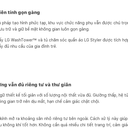
iên tính gọn gàng
 pháp tạo hình phức tạp, khu vực chức năng phụ vẫn được chú trọn
lưu trữ và giữ bề mặt không gian luôn gọn gàng.
 sấy LG WashTower™ và tủ chăm sóc quần áo LG Styler được tích hợp
 đủ nhu cầu của gia đình trẻ.
ng vẫn đủ riêng tư và thư giãn
ữ thiết kế tối giản với số lượng nội thất vừa đủ. Giường thấp, hệ 
ng gian trở nên dịu mắt, hạn chế cảm giác chật chội.
kính mở ra khoảng sân nhỏ riêng tư bên ngoài. Cách xử lý này gi
u không khí tốt hơn. Không cần quá nhiều chi tiết trang trí, cảm giác