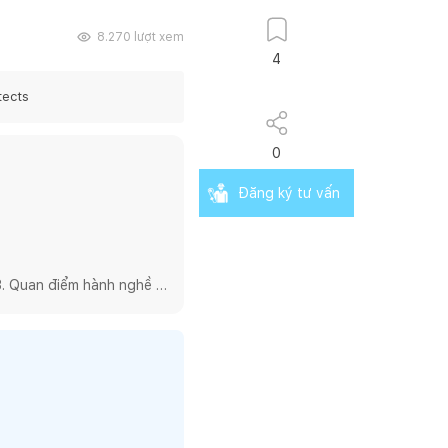
8.270
lượt xem
4
tects
0
Đăng ký tư vấn
. Quan điểm hành nghề 
ng thực hành kiến trúc 
 nghề kiến trúc một cách 
nhưng chúng tôi lại chọn 
sâu vào các

và những sản phẩm mang 