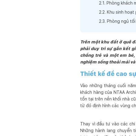
2
.
1
.
Phòng khách mở
đậm dấu ấn của

NTAA.

2
.
2
.
Khu sinh hoạt 
Chúng tôi luôn hy vọng và
2
.
3
.
Phòng ngủ tối 
huyết, chuyên nghiệp và 
Cuối cùng, chúng tôi mo
hài lòng, đầy niềm vui và
Trên một khu đất ở quê đã
phải duy trì sự gắn kết g
chồng trẻ và một em bé, 
nghiệm sống thoải mái và 
Thiết kế đề cao sự
Vào những tháng cuối năm 
khách hàng của NTAA Archit
tồn tại trên nền khối nhà 
từ đó định hình các vùng c
Thay vì đầu tư vào các chi 
Những hành lang chuyển ti