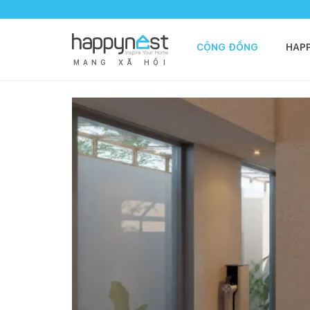
CỘNG ĐỒNG
HAP
M
Ạ
N
G
X
Ã
H
Ộ
I