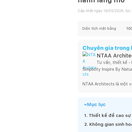
Cập nhật ngày
19/05/2026, lúc
Diện tích mặt bằng
10
Chuyên gia trong b
NTAA Archite
Tư vấn, thiết kế -
Simplicity Inspire By Natur
NTAA Architects là một v
theo tôi xuyên suốt từ ng
chuyên nghiệp cho tới hiệ
Mục lục
nghiêm túc, trung thực tr
Có một sự thật là, hoạt đ
1
.
Thiết kế đề cao sự 
cho mình lối đi riêng, ch
2
.
Không gian sinh ho
dự án mưu cầu cao về tín