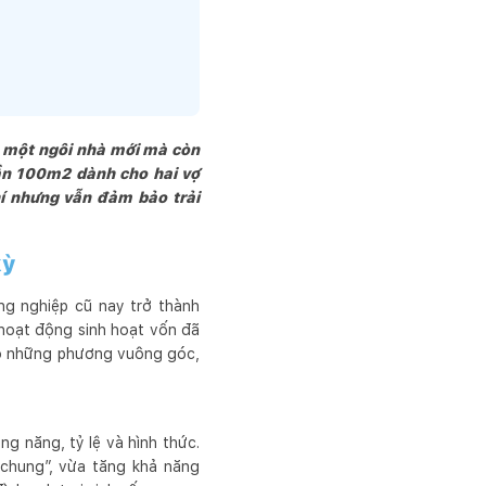
 hệ tốt đẹp giữa sự nhiệt 
y dựng cùng đồng hành.

ưởng sản phẩm một cách 
êm một ngôi nhà mới mà còn
 gần 100m2 dành cho hai vợ
hí nhưng vẫn đảm bảo trải
kỳ
ng nghiệp cũ nay trở thành
 hoạt động sinh hoạt vốn đã
heo những phương vuông góc,
ng năng, tỷ lệ và hình thức.
 chung”, vừa tăng khả năng