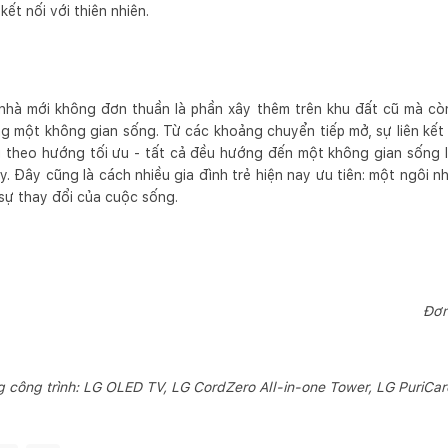
ết nối với thiên nhiên.
 nhà mới không đơn thuần là phần xây thêm trên khu đất cũ mà còn
ng một không gian sống. Từ các khoảng chuyển tiếp mở, sự liên kết
 bị theo hướng tối ưu - tất cả đều hướng đến một không gian sống l
y. Đây cũng là cách nhiều gia đình trẻ hiện nay ưu tiên: một ngôi 
 sự thay đổi của cuộc sống.
Đơn
công trình: LG OLED TV, LG CordZero All-in-one Tower, LG PuriCare