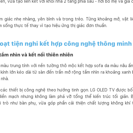
n, vừa tạo liên kết với khối nhà 2 tầng phía sau - nơi bố mẹ và gia đ
m giác nhẹ nhàng, yên bình và trong trẻo. Từng khoảng mở, vật li
m sống thực tế thay vì tạo hiệu ứng thị giác đơn thuần.
oạt tiện nghi kết hợp công nghệ thông minh
ầm nhìn và kết nối thiên nhiên
màu trung tính với nền tường thô mộc kết hợp sofa da màu nâu ấm,
 kính lớn kéo dài từ sàn đến trần mở rộng tầm nhìn ra khoảng xanh 
 nhà.
các thiết bị công nghệ theo hướng tinh gọn. LG OLED TV được bố trí
liền mạch nhưng không làm phá vỡ tổng thể kiến trúc tối giản.
i trò như bàn phụ, vừa góp phần cải thiện chất lượng không khí 