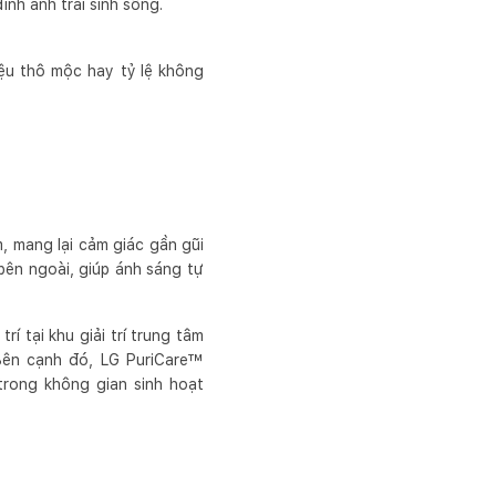
ình anh trai sinh sống.
ệu thô mộc hay tỷ lệ không
 mang lại cảm giác gần gũi
bên ngoài, giúp ánh sáng tự
 tại khu giải trí trung tâm
 Bên cạnh đó, LG PuriCare™
trong không gian sinh hoạt