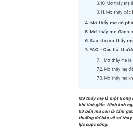
3
.
10
.
Mơ thấy mẹ l
3
.
11
.
Mơ thấy các h
4
.
Mơ thấy mẹ có phả
5
.
Mơ thấy mẹ đánh 
6
.
Sau khi mơ thấy mẹ
7
.
FAQ - Câu hỏi thườ
7
.
1
.
Mơ thấy mẹ là 
7
.
2
.
Mơ thấy mẹ đã
7
.
3
.
Mơ thấy mẹ kh
Mơ thấy mẹ là một trong 
khi tỉnh giấc. Hình ảnh n
bờ bến mà còn là tấm gươn
thường dự báo về sự thay 
lực cuộc sống.