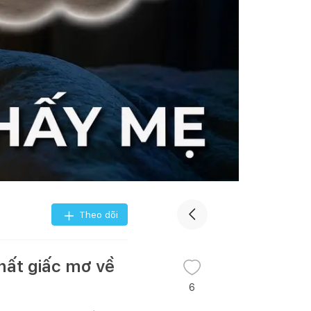
Theo dõi
nhất giấc mơ về
6