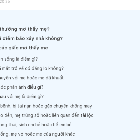
 20:25
i thường mơ thấy mẹ?
i điềm báo xây nhà không?
ề các giấc mơ thấy mẹ
n sống là điềm gì?
 mất trở về có đáng lo không?
huyện với mẹ hoặc mẹ đã khuất
óc phản ánh điều gì?
au với mẹ là điềm gì?
 bệnh, bị tai nạn hoặc gặp chuyện không may
 tiền, mẹ trúng số hoặc liên quan đến tài lộc
ng thai, sinh em bé hoặc bế em bé
ồng, mẹ vợ hoặc mẹ của người khác