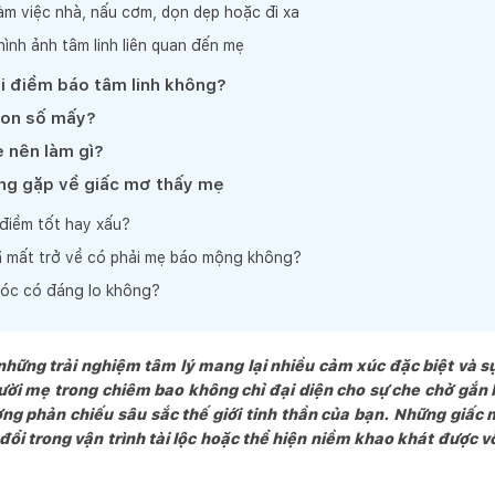
àm việc nhà, nấu cơm, dọn dẹp hoặc đi xa
ình ảnh tâm linh liên quan đến mẹ
i điềm báo tâm linh không?
con số mấy?
 nên làm gì?
ng gặp về giấc mơ thấy mẹ
điềm tốt hay xấu?
 mất trở về có phải mẹ báo mộng không?
óc có đáng lo không?
những trải nghiệm tâm lý mang lại nhiều cảm xúc đặc biệt và s
gười mẹ trong chiêm bao không chỉ đại diện cho sự che chở gắn l
g phản chiếu sâu sắc thế giới tinh thần của bạn. Những giấc 
đổi trong vận trình tài lộc hoặc thể hiện niềm khao khát được vỗ