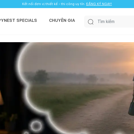
Kết nối đơn vị thiết kế - thi công uy tín.
ĐĂNG KÝ NGAY!
PYNEST SPECIALS
CHUYÊN GIA