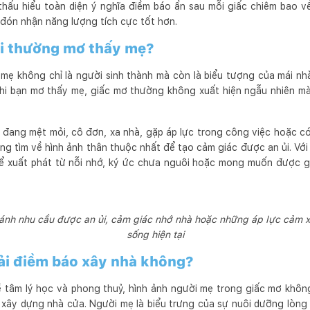
 thấu hiểu toàn diện ý nghĩa điềm báo ẩn sau mỗi giấc chiêm bao 
đón nhận năng lượng tích cực tốt hơn.
ời thường mơ thấy mẹ?
 mẹ không chỉ là người sinh thành mà còn là biểu tượng của mái n
 khi bạn mơ thấy mẹ, giấc mơ thường không xuất hiện ngẫu nhiên mà
 đang mệt mỏi, cô đơn, xa nhà, gặp áp lực trong công việc hoặc có
ờng tìm về hình ảnh thân thuộc nhất để tạo cảm giác được an ủi. Vớ
ể xuất phát từ nỗi nhớ, ký ức chưa nguôi hoặc mong muốn được g
nh nhu cầu được an ủi, cảm giác nhớ nhà hoặc những áp lực cảm xú
sống hiện tại
ải điềm báo xây nhà không?
 tâm lý học và phong thuỷ, hình ảnh người mẹ trong giấc mơ khôn
 xây dựng nhà cửa. Người mẹ là biểu trưng của sự nuôi dưỡng lòng