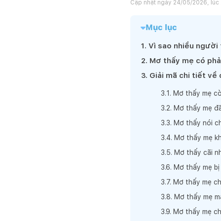
Cập nhật ngày
24/05/2026, lúc
Mục lục
1
.
Vì sao nhiều ngườ
2
.
Mơ thấy mẹ có phả
3
.
Giải mã chi tiết v
3
.
1
.
Mơ thấy mẹ cò
3
.
2
.
Mơ thấy mẹ đã
3
.
3
.
Mơ thấy nói c
3
.
4
.
Mơ thấy mẹ kh
3
.
5
.
Mơ thấy cãi nh
3
.
6
.
Mơ thấy mẹ bị
3
.
7
.
Mơ thấy mẹ cho
3
.
8
.
Mơ thấy mẹ ma
3
.
9
.
Mơ thấy mẹ ch