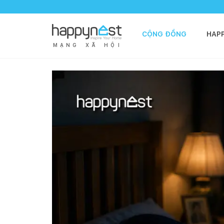
CỘNG ĐỒNG
HAP
M
Ạ
N
G
X
Ã
H
Ộ
I