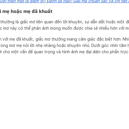
ời thân mất là điềm gì? Đánh số nào? Giải mã chuẩn xác và chi tiết 
i mẹ hoặc mẹ đã khuất
thường là giấc mơ liên quan đến lời khuyên, sự dẫn dắt hoặc một 
c mơ này có thể phản ánh mong muốn được chia sẻ nhiều hơn với mẹ
 với mẹ đã khuất, giấc mơ thường mang cảm giác đặc biệt hơn. Nhiề
i trong mơ mẹ nói lời nhẹ nhàng hoặc khuyên nhủ. Dưới góc nhìn tâm 
ời cho một vấn đề quan trọng và hình ảnh mẹ đại diện cho phần trực