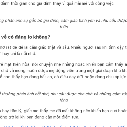
ành thời gian cho gia đình thay vì quá mải mê với công việc.
 phản ánh sự gắn bó gia đình, cảm giác bình yên và nhu cầu được 
thân
 về có đáng lo không?
ơ rất dễ để lại cảm giác thật và sâu. Nhiều người sau khi tỉnh dậy
 hay chỉ là nỗi nhớ.
vẻ mặt hiền hòa, nói chuyện nhẹ nhàng hoặc khiến bạn cảm thấy 
 chở và mong muốn được mẹ động viên trong một giai đoạn khó kh
ể cho thấy bạn đang bất an, có điều day dứt hoặc đang chịu áp lực
 thường phản ánh nỗi nhớ, nhu cầu được che chở và những cảm xúc
lòng
 hay tâm lý, giấc mơ thấy mẹ đã mất không nên khiến bạn quá hoảng
ờng trở lại khi bạn đang cần một điểm tựa.