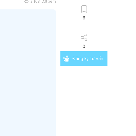
2.163
lượt xem
6
0
Đăng ký tư vấn