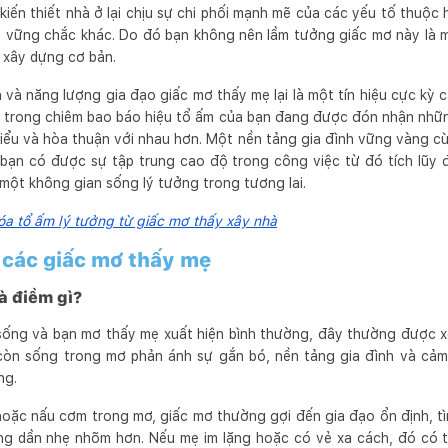
 kiến thiết nhà ở lại chịu sự chi phối mạnh mẽ của các yếu tố thuộ
 vững chắc khác. Do đó bạn không nên lầm tưởng giấc mơ này là m
 xây dựng cơ bản.
 và năng lượng gia đạo giấc mơ thấy mẹ lại là một tín hiệu cực kỳ 
ẹ trong chiêm bao báo hiệu tổ ấm của bạn đang được đón nhận những
iểu và hòa thuận với nhau hơn. Một nền tảng gia đình vững vàng cù
bạn có được sự tập trung cao độ trong công việc từ đó tích lũy đủ
ột không gian sống lý tưởng trong tương lai.
óa tổ ấm lý tưởng từ giấc mơ thấy xây nhà
ề các giấc mơ thấy mẹ
à điềm gì?
sống và bạn mơ thấy mẹ xuất hiện bình thường, đây thường được x
 còn sống trong mơ phản ánh sự gắn bó, nền tảng gia đình và cả
ng.
hoặc nấu cơm trong mơ, giấc mơ thường gợi đến gia đạo ổn định, t
ng dần nhẹ nhõm hơn. Nếu mẹ im lặng hoặc có vẻ xa cách, đó có t