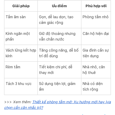
Giải pháp
Ưu điểm
Phù hợp với
Tắm âm sàn
Gọn, dễ lau dọn, tạo
Phòng tắm nhỏ
cảm giác rộng
Kính ngăn một
Giữ độ thoáng nhưng
Căn hộ hiện đại
phần
vẫn chắn nước
Vách lửng kết hợp
Tăng công năng, dễ bố
Gia đình cần sự
kính
trí đồ dùng
tiện dụng
Rèm tắm
Tiết kiệm chi phí, dễ
Nhà nhỏ, căn
thay mới
hộ thuê
Tách 3 khu vực
Sử dụng tiện lợi, giảm
Nhà có diện
ẩm
tích rộng
>>>
Xem thêm:
Thiết kế phòng tắm mở: Xu hướng mới hay lựa
chọn cần cân nhắc kỹ?