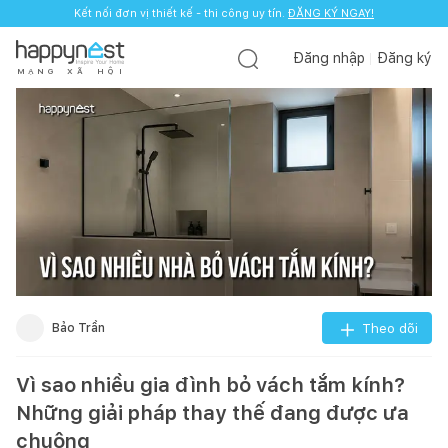
Kết nối đơn vị thiết kế - thi công uy tín.
ĐĂNG KÝ NGAY!
Đăng nhập
Đăng ký
M
Ạ
N
G
X
Ã
H
Ộ
I
Bảo Trần
Theo dõi
Vì sao nhiều gia đình bỏ vách tắm kính?
Những giải pháp thay thế đang được ưa
chuộng