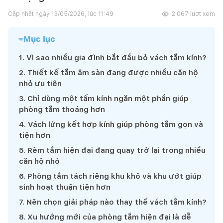
Cập nhật ngày
13/05/2026, lúc 11:49
2.067
lượt xem
Mục lục
1
.
Vì sao nhiều gia đình bắt đầu bỏ vách tắm kính?
2
.
Thiết kế tắm âm sàn đang được nhiều căn hộ
nhỏ ưu tiên
3
.
Chỉ dùng một tấm kính ngăn một phần giúp
phòng tắm thoáng hơn
4
.
Vách lửng kết hợp kính giúp phòng tắm gọn và
tiện hơn
5
.
Rèm tắm hiện đại đang quay trở lại trong nhiều
căn hộ nhỏ
6
.
Phòng tắm tách riêng khu khô và khu ướt giúp
sinh hoạt thuận tiện hơn
7
.
Nên chọn giải pháp nào thay thế vách tắm kính?
8
.
Xu hướng mới của phòng tắm hiện đại là dễ