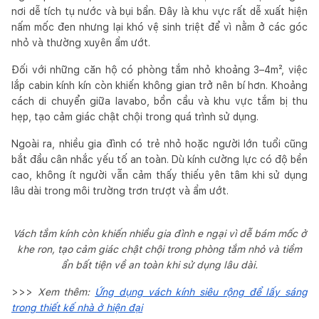
nơi dễ tích tụ nước và bụi bẩn. Đây là khu vực rất dễ xuất hiện
nấm mốc đen nhưng lại khó vệ sinh triệt để vì nằm ở các góc
nhỏ và thường xuyên ẩm ướt.
Đối với những căn hộ có phòng tắm nhỏ khoảng 3–4m², việc
lắp cabin kính kín còn khiến không gian trở nên bí hơn. Khoảng
cách di chuyển giữa lavabo, bồn cầu và khu vực tắm bị thu
hẹp, tạo cảm giác chật chội trong quá trình sử dụng.
Ngoài ra, nhiều gia đình có trẻ nhỏ hoặc người lớn tuổi cũng
bắt đầu cân nhắc yếu tố an toàn. Dù kính cường lực có độ bền
cao, không ít người vẫn cảm thấy thiếu yên tâm khi sử dụng
lâu dài trong môi trường trơn trượt và ẩm ướt.
Vách tắm kính còn khiến nhiều gia đình e ngại vì dễ bám mốc ở
khe ron, tạo cảm giác chật chội trong phòng tắm nhỏ và tiềm
ẩn bất tiện về an toàn khi sử dụng lâu dài.
>>>
Xem thêm:
Ứng dụng vách kính siêu rộng để lấy sáng
trong thiết kế nhà ở hiện đại