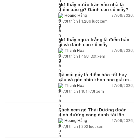
Mơ thấy nước tràn vào nhà là
điềm báo gì? Đánh con số mấy?
27/06/2026,
Hoàng Hằng
3
lượt thích |
1.206
lượt xem
Mơ thấy ngựa trắng là điềm báo
gì và đánh con số mấy
27/06/2026,
Thanh Hoa
3
lượt thích |
458
lượt xem
Gà mái gáy là điềm báo tốt hay
xấu và góc nhìn khoa học giải mã
chi tiết
27/06/2026,
Thanh Hoa
3
lượt thích |
181
lượt xem
Cách xem gò Thái Dương đoán
định đường công danh tài lộc
theo nhân tướng học
27/06/2026,
Hoàng Hằng
3
lượt thích |
202
lượt xem