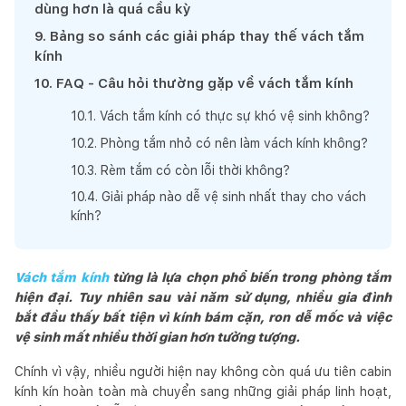
dùng hơn là quá cầu kỳ
9
.
Bảng so sánh các giải pháp thay thế vách tắm
kính
10
.
FAQ - Câu hỏi thường gặp về vách tắm kính
10
.
1
.
Vách tắm kính có thực sự khó vệ sinh không?
10
.
2
.
Phòng tắm nhỏ có nên làm vách kính không?
10
.
3
.
Rèm tắm có còn lỗi thời không?
10
.
4
.
Giải pháp nào dễ vệ sinh nhất thay cho vách
kính?
Vách tắm kính
từng là lựa chọn phổ biến trong phòng tắm
hiện đại. Tuy nhiên sau vài năm sử dụng, nhiều gia đình
bắt đầu thấy bất tiện vì kính bám cặn, ron dễ mốc và việc
vệ sinh mất nhiều thời gian hơn tưởng tượng.
Chính vì vậy, nhiều người hiện nay không còn quá ưu tiên cabin
kính kín hoàn toàn mà chuyển sang những giải pháp linh hoạt,