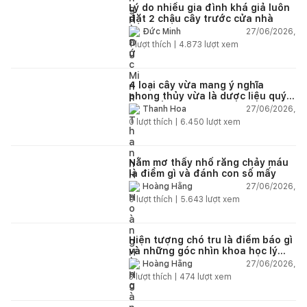
Lý do nhiều gia đình khá giả luôn
đặt 2 chậu cây trước cửa nhà
27/06/2026,
Đức Minh
1
lượt thích |
4.873
lượt xem
4 loại cây vừa mang ý nghĩa
phong thủy vừa là dược liệu quý
nên trồng trong nhà
27/06/2026,
Thanh Hoa
0
lượt thích |
6.450
lượt xem
Nằm mơ thấy nhổ răng chảy máu
là điềm gì và đánh con số mấy
27/06/2026,
Hoàng Hằng
0
lượt thích |
5.643
lượt xem
Hiện tượng chó tru là điềm báo gì
và những góc nhìn khoa học lý
giải
27/06/2026,
Hoàng Hằng
3
lượt thích |
474
lượt xem