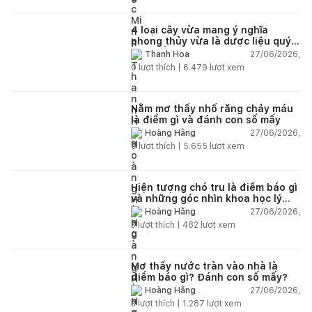
4 loại cây vừa mang ý nghĩa
phong thủy vừa là dược liệu quý
nên trồng trong nhà
27/06/2026,
Thanh Hoa
0
lượt thích |
6.479
lượt xem
Nằm mơ thấy nhổ răng chảy máu
là điềm gì và đánh con số mấy
27/06/2026,
Hoàng Hằng
0
lượt thích |
5.655
lượt xem
Hiện tượng chó tru là điềm báo gì
và những góc nhìn khoa học lý
giải
27/06/2026,
Hoàng Hằng
3
lượt thích |
482
lượt xem
Mơ thấy nước tràn vào nhà là
điềm báo gì? Đánh con số mấy?
27/06/2026,
Hoàng Hằng
3
lượt thích |
1.287
lượt xem