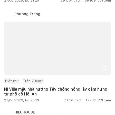
27/06/2026, lúc 21:20
29
lượt thích |
59.169
lượt xem
Phương Trang
Biệt thự
Trên 200m2
NI Villa mẫu nhà hướng Tây chống nóng lấy cảm hứng
từ phố cổ Hội An
27/06/2026, lúc 20:13
7
lượt thích |
17.782
lượt xem
HIEUHOUSE