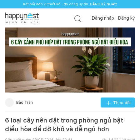
Kết nối đơn vị thiết kế - thi công uy tín.
ĐĂNG KÝ NGAY!
Đăng nhập
Đăng ký
M
Ạ
N
G
X
Ã
H
Ộ
I
Bảo Trần
Theo dõi
6 loại cây nên đặt trong phòng ngủ bật
điều hòa để đỡ khô và dễ ngủ hơn
Cập nhật ngày
20/05/2026, lúc 20:41
1.603
lượt xem