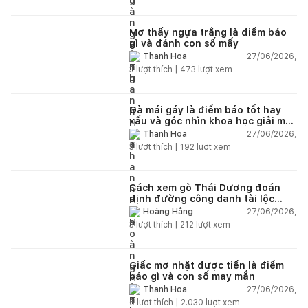
Mơ thấy ngựa trắng là điềm báo
gì và đánh con số mấy
27/06/2026,
Thanh Hoa
3
lượt thích |
473
lượt xem
Gà mái gáy là điềm báo tốt hay
xấu và góc nhìn khoa học giải mã
chi tiết
27/06/2026,
Thanh Hoa
3
lượt thích |
192
lượt xem
Cách xem gò Thái Dương đoán
định đường công danh tài lộc
theo nhân tướng học
27/06/2026,
Hoàng Hằng
3
lượt thích |
212
lượt xem
Giấc mơ nhặt được tiền là điềm
báo gì và con số may mắn
27/06/2026,
Thanh Hoa
6
lượt thích |
2.030
lượt xem