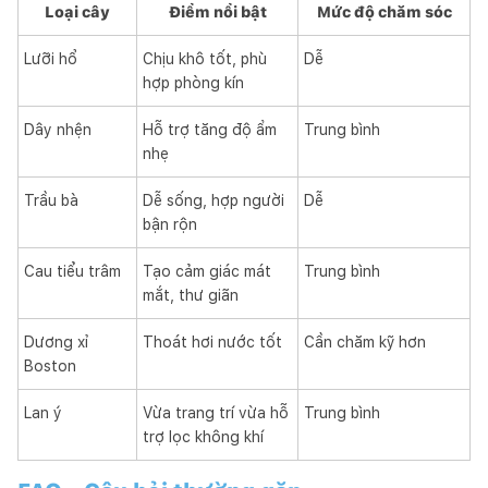
Loại cây
Điểm nổi bật
Mức độ chăm sóc
Lưỡi hổ
Chịu khô tốt, phù
Dễ
hợp phòng kín
Dây nhện
Hỗ trợ tăng độ ẩm
Trung bình
nhẹ
Trầu bà
Dễ sống, hợp người
Dễ
bận rộn
Cau tiểu trâm
Tạo cảm giác mát
Trung bình
mắt, thư giãn
Dương xỉ
Thoát hơi nước tốt
Cần chăm kỹ hơn
Boston
Lan ý
Vừa trang trí vừa hỗ
Trung bình
trợ lọc không khí