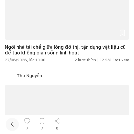
Ngôi nhà tái chế giữa lòng đô thị, tận dụng vật liệu cũ
để tạo không gian sống linh hoạt
27/06/2026, lúc 10:00
2
lượt thích |
12.281
lượt xem
Kết nối thiết kế, thi công
Thu Nguyễn
Mua sắm hoàn thiện nhà
7
7
0