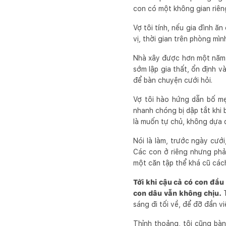
con có một không gian riêng
Vợ tôi tính, nếu gia đình ă
vị, thời gian trên phòng mì
Nhà xây được hơn một năm, 
sớm lập gia thất, ổn định v
để bàn chuyện cưới hỏi.
Vợ tôi hào hứng dẫn bố mẹ
nhanh chóng bị dập tắt khi 
là muốn tự chủ, không dựa 
Nói là làm, trước ngày cưới
Các con ở riêng nhưng phả
một căn tập thể khá cũ các
Tới khi cậu cả có con đầu
con dâu vẫn không chịu.
sáng đi tối về, để đỡ đần v
Thỉnh thoảng, tôi cũng bàn