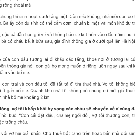
 rộng thoải mái.
n chung thì sinh hoạt dưới tầng một. Còn nếu không, nhà mỗi con c
nh. Bà ấy còn dự tính có thể cắm cơm, chuẩn bị một vài món khô dự t
cậu cả dẫn bạn gái về và thông báo sẽ kết hôn vào đầu năm sau. 
à bà có cháu bế. Ít bữa sau, gia đình thông gia ở dưới quê lên Hà N
 của con dâu tương lai đi khắp các tầng, khoe nơi ở tương lai củ
bên thông gia nói, con gái họ mong muốn ở riêng luôn ngay sau khi 
dẫm vào bố mẹ.
, con trai và con dâu tôi đã tất tả đi tìm thuê nhà. Vợ tôi không biế
i ở gần bố mẹ. Quanh khu nhà tôi không có chung cư mới giá thuê
h nhà bố mẹ khoảng 2 km.
 lòng, vợ tôi khấp khởi hy vọng các cháu sẽ chuyển về ở cùng
Thời buổi "Con cái đặt đâu, cha mẹ ngồi đó", vợ tôi thương con, 
iệc trông cháu.
 với vợ hai giải pháp: Cho thuê bớt tầng trên hoặc bán nhà đổi sa