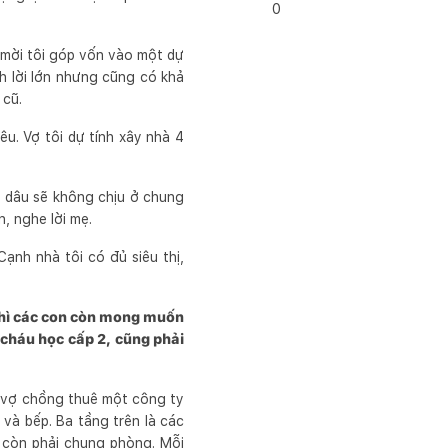
0
è mời tôi góp vốn vào một dự
nh lời lớn nhưng cũng có khả
 cũ.
êu. Vợ tôi dự tính xây nhà 4
 dâu sẽ không chịu ở chung
n, nghe lời mẹ.
ạnh nhà tôi có đủ siêu thị,
thì các con còn mong muốn
i cháu học cấp 2, cũng phải
i vợ chồng thuê một công ty
 và bếp. Ba tầng trên là các
g còn phải chung phòng. Mỗi