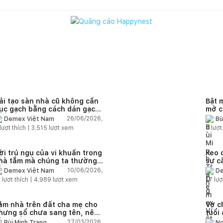
ải tạo sàn nhà cũ không cần
Bật 
ục gạch bằng cách dán gạch
mở c
hồng gạch có được không?
26/06/2026,
Demex Việt Nam
Bù
lượt thích |
3.515
lượt xem
4
lượt
ơi trú ngụ của vi khuẩn trong
Keo 
hà tắm mà chúng ta thường
sự c
ỏ qua
nhà 
10/06/2026,
Demex Việt Nam
De
3
lượt thích |
4.989
lượt xem
17
lượ
àm nhà trên đất cha mẹ cho
Vợ c
hưng sổ chưa sang tên, nên
tuổi
em tuổi ai?
27/03/2026,
Bùi Minh Trang
Ng