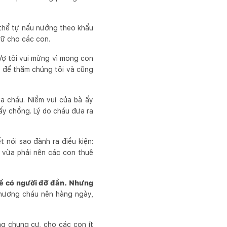
ó thể tự nấu nướng theo khẩu
rữ cho các con.
Vợ tôi vui mừng vì mong con
ội để thăm chúng tôi và cũng
a cháu. Niềm vui của bà ấy
lấy chồng. Lý do cháu đưa ra
t nói sao đành ra điều kiện:
 vừa phải nên các con thuê
 để có người đỡ đần. Nhưng
thương cháu nên hàng ngày,
ng chung cư, cho các con ít