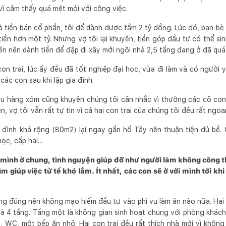
vì cảm thấy quá mệt mỏi với công việc.
à tiền bán cổ phần, tôi để dành được tầm 2 tỷ đồng. Lúc đó, bạn b
tiền hơn một tỷ. Nhưng vợ tôi lại khuyên, tiền góp đầu tư có thể si
n nên dành tiền để đập đi xây mới ngôi nhà 2,5 tầng đang ở đã quá
on trai, lúc ấy đều đã tốt nghiệp đại học, vừa đi làm và có người y
các con sau khi lập gia đình.
iều hàng xóm cũng khuyên chúng tôi cân nhắc vì thường các cô con
n, vợ tôi vẫn rất tự tin vì cả hai con trai của chúng tôi đều rất ngoa
 đình khá rộng (80m2) lại ngay gần hồ Tây nên thuận tiện đủ bề. C
ọc, cấp hai...
g mình ở chung, tình nguyện giúp đỡ như người làm không công 
tìm giúp việc tử tế khó lắm. Ít nhất, các con sẽ ở với mình tới kh
ũng đúng nên không mạo hiểm đầu tư vào phi vụ làm ăn nào nữa. Ha
hà 4 tầng. Tầng một là không gian sinh hoạt chung với phòng khách
, WC, một bếp ăn nhỏ. Hai con trai đều rất thích nhà mới vì khôn