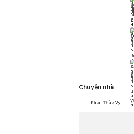
2
Đ
đ
1
T
L
c
1
Chuyện nhà
Phan Thảo Vy