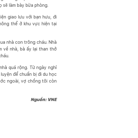
họ sẽ làm bày bừa phòng.
ện giao lưu với bạn hưu, đi
ông thể ở khu vực hiện tại
qua nhà con trông cháu. Nhà
 về nhà, bà ấy lại than thở
cháu.
nhà quá rộng. Từ ngày nghỉ
 luyện để chuẩn bị đi du học
nước ngoài, vợ chồng tôi còn
Nguồn: VNE