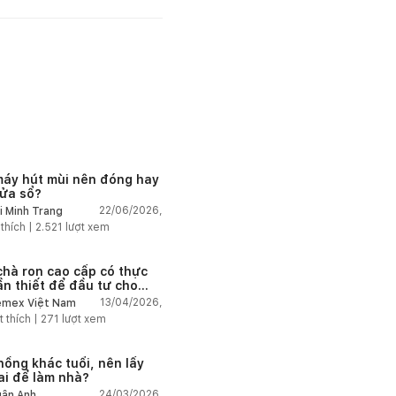
máy hút mùi nên đóng hay
ửa sổ?
22/06/2026,
i Minh Trang
 thích |
2.521
lượt xem
chà ron cao cấp có thực
ần thiết để đầu tư cho
ở dân dụng?
13/04/2026,
mex Việt Nam
t thích |
271
lượt xem
hồng khác tuổi, nên lấy
 ai để làm nhà?
24/03/2026,
ân Anh