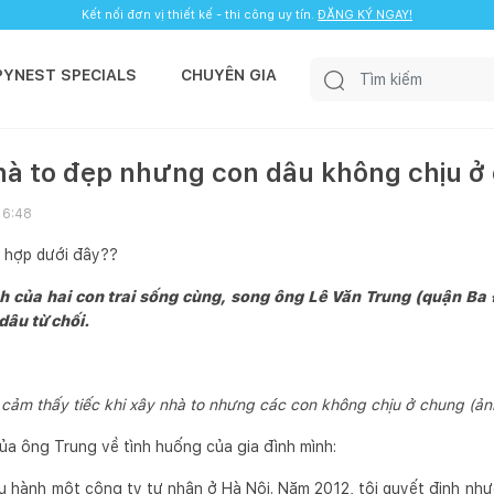
Kết nối đơn vị thiết kế - thi công uy tín.
ĐĂNG KÝ NGAY!
PYNEST SPECIALS
CHUYÊN GIA
 nhà to đẹp nhưng con dâu không chịu 
16:48
g hợp dưới đây??
h của hai con trai sống cùng, song ông Lê Văn Trung (quận Ba
 dâu từ chối.
cảm thấy tiếc khi xây nhà to nhưng các con không chịu ở chung (ản
của ông Trung về tình huống của gia đình mình:
ều hành một công ty tư nhân ở Hà Nội. Năm 2012, tôi quyết định như