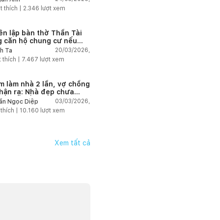
t thích |
2.346
lượt xem
ên lập bàn thờ Thần Tài
g căn hộ chung cư nếu
hàng online?
20/03/2026,
h Ta
 thích |
7.467
lượt xem
m làm nhà 2 lần, vợ chồng
hận ra: Nhà đẹp chưa
 đã dễ sống!
03/03/2026,
ần Ngọc Diệp
 thích |
10.160
lượt xem
Xem tất cả