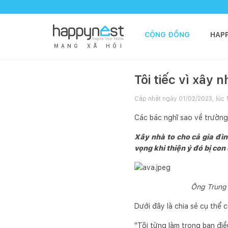
CỘNG ĐỒNG
HAP
M
Ạ
N
G
X
Ã
H
Ộ
I
Tôi tiếc vì xây
Cập nhật ngày
01/02/2023, lúc 
Các bác nghĩ sao về trườn
Xây nhà to cho cả gia đìn
vọng khi thiện ý đó bị con
Ông Trung 
Dưới đây là chia sẻ cụ thể 
"Tôi từng làm trong ban đi