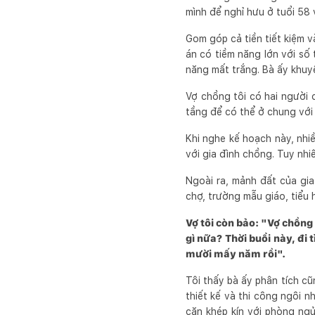
mình để nghỉ hưu ở tuổi 58 
Gom góp cả tiền tiết kiệm v
án có tiềm năng lớn với số 
năng mất trắng. Bà ấy khuyê
Vợ chồng tôi có hai người c
tầng để có thể ở chung với 
Khi nghe kế hoạch này, nh
với gia đình chồng. Tuy nhiê
Ngoài ra, mảnh đất của gia
chợ, trường mẫu giáo, tiểu h
Vợ tôi còn bảo: "Vợ chồn
gì nữa? Thời buổi này, đi 
mười mấy năm rồi".
Tôi thấy bà ấy phân tích c
thiết kế và thi công ngôi n
căn khép kín với phòng ngủ