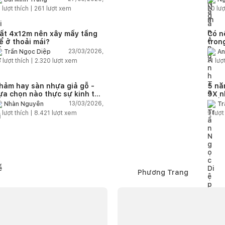
1
lượt thích |
261
lượt xem
20
lượ
ất 4x12m nên xây mấy tầng
Có n
ể ở thoải mái?
tron
bán 
23/03/2026,
Trần Ngọc Diệp
An
8
lượt thích |
2.320
lượt xem
11
lượt
hảm hay sàn nhựa giả gỗ -
5 nă
ựa chọn nào thực sự kinh tế
9X n
ho bài toán lâu dài?
chắc
13/03/2026,
Nhàn Nguyễn
Tr
2
lượt thích |
8.421
lượt xem
9
lượt
Phương Trang