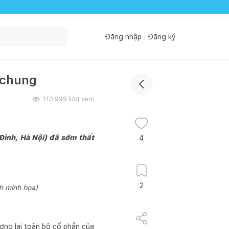
Đăng nhập
Đăng ký
ở chung
110.999
lượt xem
 Đình, Hà Nội) đã sớm thất
4
2
h minh họa)
ợng lại toàn bộ cổ phần của