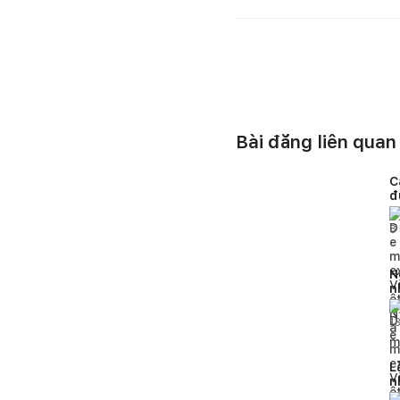
Bài đăng liên quan
C
đ
c
8
N
n
b
1
L
n
x