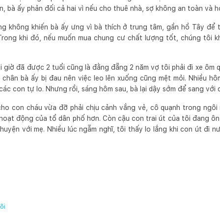
ên, bà ấy phản đối cả hai vì nếu cho thuê nhà, sợ không an toàn và 
g không khiến bà ấy ưng vì bà thích ở trung tâm, gần hồ Tây để ti
Trong khi đó, nếu muốn mua chung cư chất lượng tốt, chúng tôi kh
i giờ đã được 2 tuổi cũng là đằng đẵng 2 năm vợ tôi phải đi xe ôm 
chân bà ấy bị đau nên việc leo lên xuống cũng mệt mỏi. Nhiều hôm
các con tự lo. Nhưng rồi, sáng hôm sau, bà lại dậy sớm để sang với 
cho con cháu vừa đỡ phải chịu cảnh vắng vẻ, cô quạnh trong ngôi 
hoạt động của tổ dân phố hơn. Còn cậu con trai út của tôi đang ôn
 chuyện với mẹ. Nhiều lúc ngẫm nghĩ, tôi thấy lo lắng khi con út đi 
õi