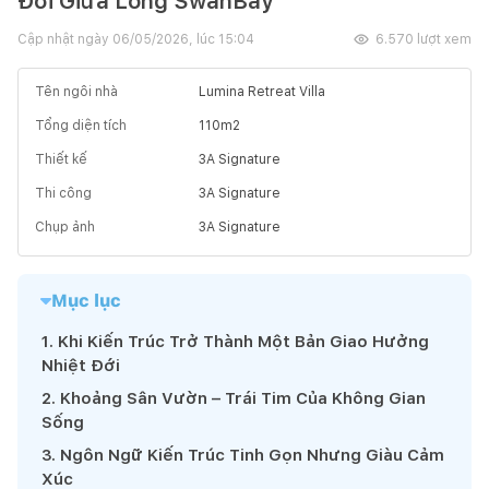
Đới Giữa Lòng SwanBay
Cập nhật ngày
06/05/2026, lúc 15:04
6.570
lượt xem
Tên ngôi nhà
Lumina Retreat Villa
Tổng diện tích
110
m2
Thiết kế
3A Signature
Thi công
3A Signature
Chụp ảnh
3A Signature
Mục lục
1
.
Khi Kiến Trúc Trở Thành Một Bản Giao Hưởng
Nhiệt Đới
2
.
Khoảng Sân Vườn – Trái Tim Của Không Gian
Sống
3
.
Ngôn Ngữ Kiến Trúc Tinh Gọn Nhưng Giàu Cảm
Xúc