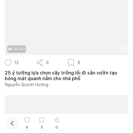
10.744
Kết nối thiết kế, thi công
12
0
9
25 ý tưởng lựa chọn cây trồng lối đi sân vườn tạo
Mua sắm hoàn thiện nhà
bóng mát quanh năm cho nhà phố
Nguyễn Quỳnh Hương
6
5
0