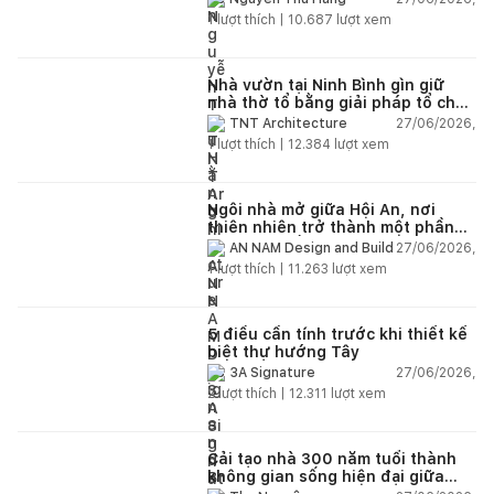
1
lượt thích |
10.687
lượt xem
Nhà vườn tại Ninh Bình gìn giữ
nhà thờ tổ bằng giải pháp tổ chức
lại không gian
27/06/2026,
TNT Architecture
1
lượt thích |
12.384
lượt xem
Ngôi nhà mở giữa Hội An, nơi
thiên nhiên trở thành một phần
của cuộc sống
27/06/2026,
AN NAM Design and Build
1
lượt thích |
11.263
lượt xem
5 điều cần tính trước khi thiết kế
biệt thự hướng Tây
27/06/2026,
3A Signature
2
lượt thích |
12.311
lượt xem
Cải tạo nhà 300 năm tuổi thành
không gian sống hiện đại giữa
thiên nhiên