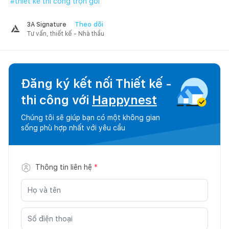
#
thiết kế thi công trọn gói
Theo dõi
3A Signature
Tư vấn, thiết kế - Nhà thầu
Đăng ký kết nối Thiết kế -
thi công với
Happynest
Chúng tôi sẽ giúp bạn có một không gian
sống phù hợp nhất với yêu cầu
Thông tin liên hệ
*