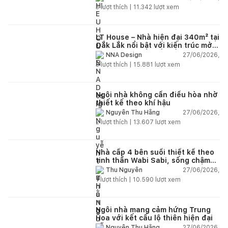
3
lượt thích |
11.342
lượt xem
LT House – Nhà hiện đại 340m² tại
Đắk Lắk nổi bật với kiến trúc mở
và hệ sân vườn kết nối thiên
27/06/2026,
NNA Design
nhiên
3
lượt thích |
15.881
lượt xem
Ngôi nhà không cần điều hòa nhờ
thiết kế theo khí hậu
27/06/2026,
Nguyễn Thu Hằng
2
lượt thích |
13.607
lượt xem
Nhà cấp 4 bên suối thiết kế theo
tinh thần Wabi Sabi, sống chậm
giữa thiên nhiên
27/06/2026,
Thu Nguyễn
1
lượt thích |
10.590
lượt xem
Ngôi nhà mang cảm hứng Trung
Hoa với kết cấu lộ thiên hiện đại
27/06/2026,
Nguyễn Thu Hằng