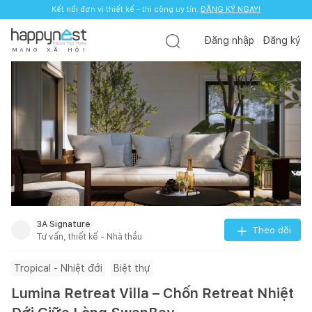
Kết nối đơn vị thiết kế - thi công uy tín.
ĐĂNG KÝ NGAY!
Đăng nhập
Đăng ký
M
Ạ
N
G
X
Ã
H
Ộ
I
3A Signature
Theo dõi
Tư vấn, thiết kế - Nhà thầu
Tropical - Nhiệt đới
Biệt thự
Lumina Retreat Villa – Chốn Retreat Nhiệt