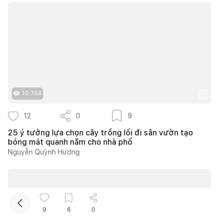
10.744
Kết nối thiết kế, thi công
12
0
9
Mua sắm hoàn thiện nhà
25 ý tưởng lựa chọn cây trồng lối đi sân vườn tạo
bóng mát quanh năm cho nhà phố
Nguyễn Quỳnh Hương
9
6
0