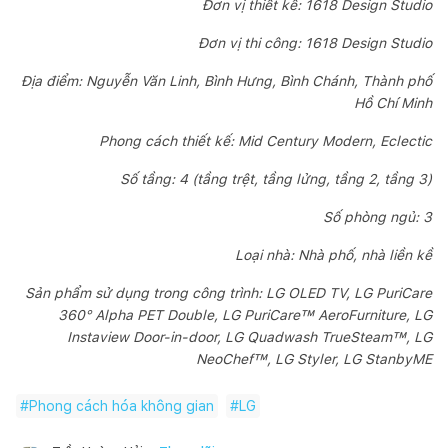
Đơn vị thiết kế: 1618 Design Studio
Đơn vị thi công: 1618 Design Studio
Địa điểm: Nguyễn Văn Linh, Bình Hưng, Bình Chánh, Thành phố
Hồ Chí Minh
Phong cách thiết kế: Mid Century Modern, Eclectic
Số tầng: 4 (tầng trệt, tầng lửng, tầng 2, tầng 3)
Số phòng ngủ: 3
Loại nhà: Nhà phố, nhà liền kề
Sản phẩm sử dụng trong công trình: LG OLED TV, LG PuriCare
360° Alpha PET Double, LG PuriCare™ AeroFurniture, LG
Instaview Door-in-door, LG Quadwash TrueSteam™, LG
NeoChef™, LG Styler, LG StanbyME
#
Phong cách hóa không gian
#
LG