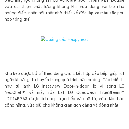
biệt, máy lọc không khí LG PuriCare 360° Alpha PET Double
vừa cải thiện chất lượng không khí, vừa đóng vai trò như
những điểm nhấn nội thất nhờ thiết kế độc lập và màu sắc phù
hợp tổng thể.
Khu bếp được bố trí theo dạng chữ L kết hợp đảo bếp, giúp rút
ngắn khoảng di chuyển trong quá trình nấu nướng. Các thiết bị
như tủ lạnh LG Instaview Door-in-door, lò vi sóng LG
NeoChef™ và máy rửa bát LG Quadwash TrueSteam™
LDT14BGA3 được tích hợp trực tiếp vào hệ tủ, vừa đảm bảo
công năng, vừa giữ cho không gian gọn gàng và đồng nhất.