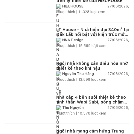
triết lý thiết kế của HIEUHOUSE
27/06/2026,
HIEUHOUSE
3
lượt thích |
11.328
lượt xem
LT House – Nhà hiện đại 340m² tại
Đắk Lắk nổi bật với kiến trúc mở
và hệ sân vườn kết nối thiên
27/06/2026,
NNA Design
nhiên
3
lượt thích |
15.869
lượt xem
Ngôi nhà không cần điều hòa nhờ
thiết kế theo khí hậu
27/06/2026,
Nguyễn Thu Hằng
2
lượt thích |
13.599
lượt xem
Nhà cấp 4 bên suối thiết kế theo
tinh thần Wabi Sabi, sống chậm
giữa thiên nhiên
27/06/2026,
Thu Nguyễn
1
lượt thích |
10.578
lượt xem
Ngôi nhà mang cảm hứng Trung