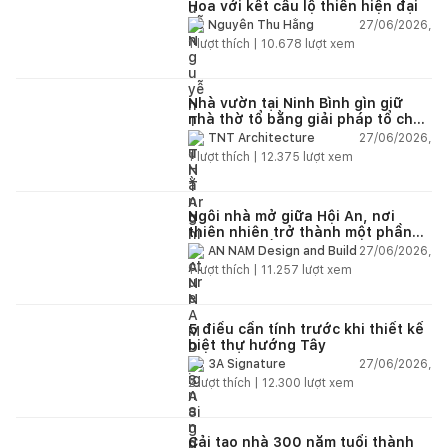
Hoa với kết cấu lộ thiên hiện đại
27/06/2026,
Nguyễn Thu Hằng
1
lượt thích |
10.678
lượt xem
Nhà vườn tại Ninh Bình gìn giữ
nhà thờ tổ bằng giải pháp tổ chức
lại không gian
27/06/2026,
TNT Architecture
1
lượt thích |
12.375
lượt xem
Ngôi nhà mở giữa Hội An, nơi
thiên nhiên trở thành một phần
của cuộc sống
27/06/2026,
AN NAM Design and Build
1
lượt thích |
11.257
lượt xem
5 điều cần tính trước khi thiết kế
biệt thự hướng Tây
27/06/2026,
3A Signature
2
lượt thích |
12.300
lượt xem
Cải tạo nhà 300 năm tuổi thành