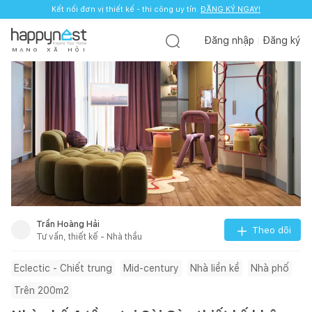
Kết nối đơn vị thiết kế - thi công uy tín.
ĐĂNG KÝ NGAY!
Đăng nhập
Đăng ký
M
Ạ
N
G
X
Ã
H
Ộ
I
Trần Hoàng Hải
Theo dõi
Tư vấn, thiết kế - Nhà thầu
Eclectic - Chiết trung
Mid-century
Nhà liền kề
Nhà phố
Trên 200m2