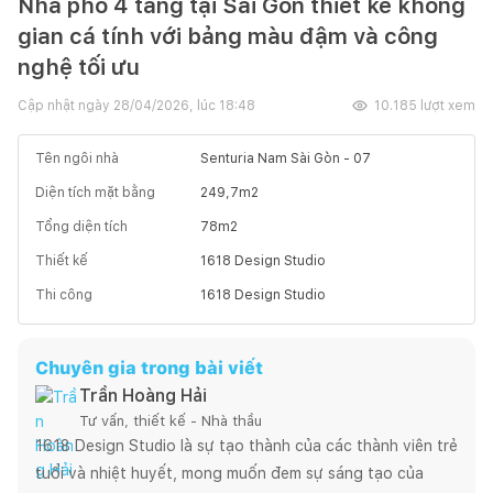
Nhà phố 4 tầng tại Sài Gòn thiết kế không
gian cá tính với bảng màu đậm và công
nghệ tối ưu
Cập nhật ngày
28/04/2026, lúc 18:48
10.185
lượt xem
Tên ngôi nhà
Senturia Nam Sài Gòn - 07
Diện tích mặt bằng
249,7
m2
Tổng diện tích
78
m2
Thiết kế
1618 Design Studio
Thi công
1618 Design Studio
Chuyên gia trong bài viết
Trần Hoàng Hải
Tư vấn, thiết kế - Nhà thầu
1618 Design Studio là sự tạo thành của các thành viên trẻ 
tuổi và nhiệt huyết, mong muốn đem sự sáng tạo của 