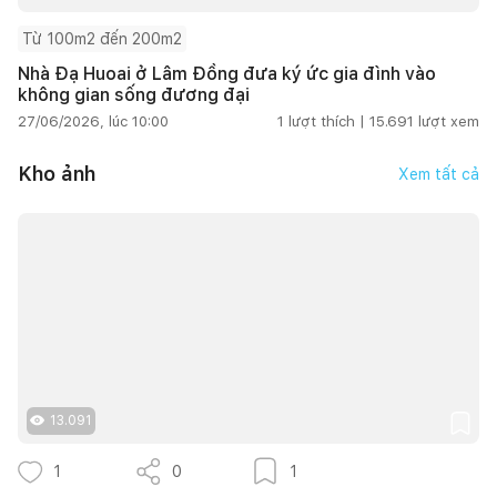
Từ 100m2 đến 200m2
Nhà Đạ Huoai ở Lâm Đồng đưa ký ức gia đình vào
không gian sống đương đại
27/06/2026, lúc 10:00
1
lượt thích |
15.691
lượt xem
Kho ảnh
Xem tất cả
13.091
1
0
1