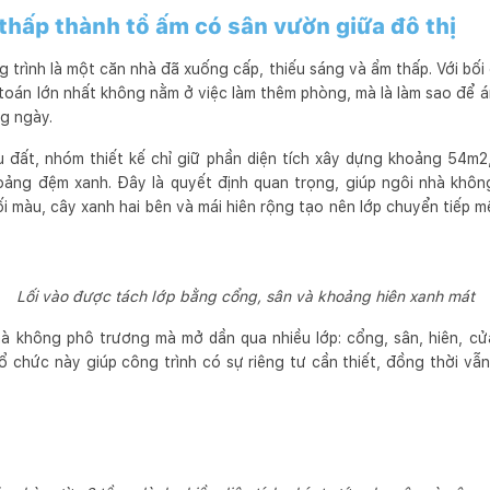
thấp thành tổ ấm có sân vườn giữa đô thị
 trình là một căn nhà đã xuống cấp, thiếu sáng và ẩm thấp. Với bố
 toán lớn nhất không nằm ở việc làm thêm phòng, mà là làm sao để 
ng ngày.
u đất, nhóm thiết kế chỉ giữ phần diện tích xây dựng khoảng 54m2
oảng đệm xanh. Đây là quyết định quan trọng, giúp ngôi nhà không
ối màu, cây xanh hai bên và mái hiên rộng tạo nên lớp chuyển tiếp 
Lối vào được tách lớp bằng cổng, sân và khoảng hiên xanh mát
à không phô trương mà mở dần qua nhiều lớp: cổng, sân, hiên, cửa
tổ chức này giúp công trình có sự riêng tư cần thiết, đồng thời vẫ