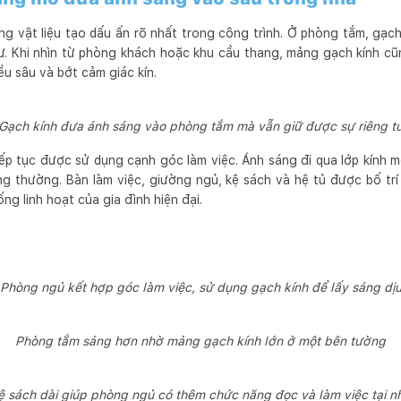
g vật liệu tạo dấu ấn rõ nhất trong công trình. Ở phòng tắm, gạch
ư. Khi nhìn từ phòng khách hoặc khu cầu thang, mảng gạch kính cũ
ều sâu và bớt cảm giác kín.
Gạch kính đưa ánh sáng vào phòng tắm mà vẫn giữ được sự riêng t
ếp tục được sử dụng cạnh góc làm việc. Ánh sáng đi qua lớp kính m
ng thường. Bàn làm việc, giường ngủ, kệ sách và hệ tủ được bố t
ng linh hoạt của gia đình hiện đại.
Phòng ngủ kết hợp góc làm việc, sử dụng gạch kính để lấy sáng dị
Phòng tắm sáng hơn nhờ mảng gạch kính lớn ở một bên tường
ệ sách dài giúp phòng ngủ có thêm chức năng đọc và làm việc tại n