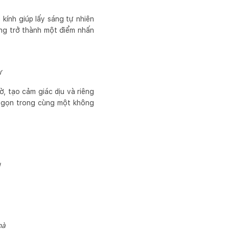
 kính giúp lấy sáng tự nhiên
ng trở thành một điểm nhấn
ư
ờ, tạo cảm giác dịu và riêng
rí gọn trong cùng một không
u
hà