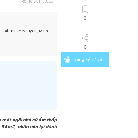
10.551
lượt xem
8
n Lab (Luke Nguyen, Minh
0
Đăng ký tư vấn
o một ngôi nhà cũ ẩm thấp
g 54m2, phần còn lại dành