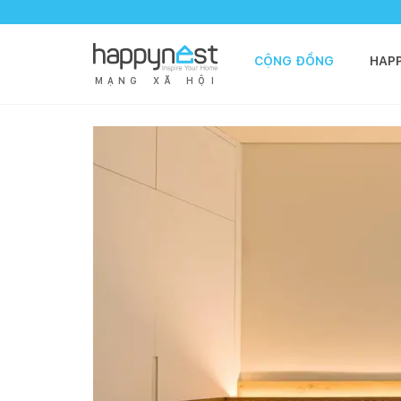
CỘNG ĐỒNG
HAP
M
Ạ
N
G
X
Ã
H
Ộ
I