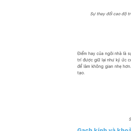
Sự thay đổi cao độ t
Điểm hay của ngôi nhà là s
trí được giữ lại như ký ức 
để làm không gian nhẹ hơn.
tạo.
S
Gạch kính và kho