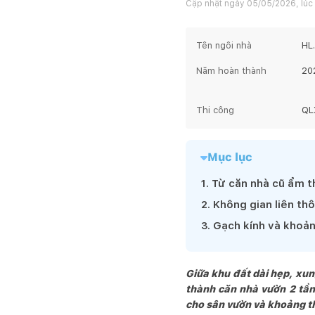
Cập nhật ngày
05/05/2026, lúc
Tên ngôi nhà
HL
Năm hoàn thành
20
Thi công
QL
Mục lục
1
.
Từ căn nhà cũ ẩm t
2
.
Không gian liên th
3
.
Gạch kính và khoả
Giữa khu đất dài hẹp, xu
thành căn nhà vườn 2 tần
cho sân vườn và khoảng t