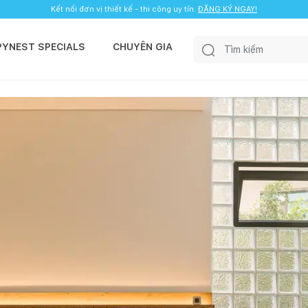
Kết nối đơn vị thiết kế - thi công uy tín.
ĐĂNG KÝ NGAY!
PYNEST SPECIALS
CHUYÊN GIA