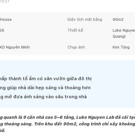
 19:27
.House
Diện tích mặt bằng
90
m2
26
Thiết kế
Luke Nguye
Quang)
XD Nguyên Minh
Chụp ảnh
Kim Tùng
hấp thành tổ ấm có sân vườn giữa đô thị
ông giúp nhà dài hẹp sáng và thoáng hơn
ng mở đưa ánh sáng vào sâu trong nhà
ng quanh là 9 căn nhà cao 5–6 tầng, Luke Nguyen Lab đã cải tạ
g thoáng sáng. Trên khu đất 90m2, công trình chỉ xây khoản
hở.