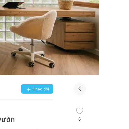
Theo dõi
 vườn
8