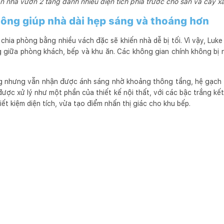
n nhà vườn 2 tầng dành nhiều diện tích phía trước cho sân và cây x
hông giúp nhà dài hẹp sáng và thoáng hơn
c chia phòng bằng nhiều vách đặc sẽ khiến nhà dễ bị tối. Vì vậy, Luk
 giữa phòng khách, bếp và khu ăn. Các không gian chính không bị 
ng nhưng vẫn nhận được ánh sáng nhờ khoảng thông tầng, hệ gạch 
ược xử lý như một phần của thiết kế nội thất, với các bậc trắng kết
tiết kiệm diện tích, vừa tạo điểm nhấn thị giác cho khu bếp.