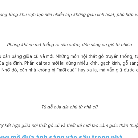
rong từng khu vực tạo nên nhiều lớp không gian linh hoạt, phù hợp 
Phòng khách mở thẳng ra sân vườn, đón sáng và gió tự nhiên
ự cân bằng giữa cũ và mới. Những món nội thất gỗ truyền thống, tủ
của gia đình. Phần cải tạo mới lại dùng nhiều kính, gạch kính, gỗ sá
 Nhờ đó, căn nhà không bị “mới quá” hay xa lạ, mà vẫn giữ được 
Tủ gỗ của gia chủ từ nhà cũ
ự kết hợp giữa nội thất gỗ cũ và thiết kế mới tạo cảm giác thân thu
ảng mở đưa ánh sáng vào sâu trong nhà