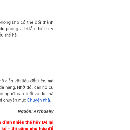
phòng kho có thể đổi thành
phòng vị trí lắp thiết bị y
ều thế hệ.
 diễn vật liệu đắt tiền, mà
 đa năng. Nhờ đó, căn hộ cũ
ới người cao tuổi và đủ khả
tại chuyên mục
Chuyện nhà
.
Nguồn: Archdaily
 đình nhiều thế hệ? Để lại
t kế - thi công phù hợp để