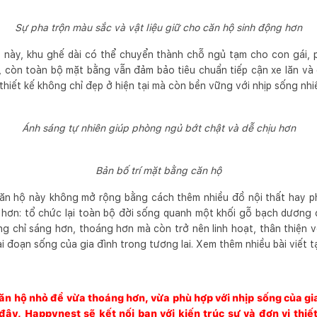
Sự pha trộn màu sắc và vật liệu giữ cho căn hộ sinh động hơn
t này, khu ghế dài có thể chuyển thành chỗ ngủ tạm cho con gái, 
còn toàn bộ mặt bằng vẫn đảm bảo tiêu chuẩn tiếp cận xe lăn và dự 
 thiết kế không chỉ đẹp ở hiện tại mà còn bền vững với nhịp sống nhi
Ánh sáng tự nhiên giúp phòng ngủ bớt chật và dễ chịu hơn
Bản bố trí mặt bằng căn hộ
căn hộ này không mở rộng bằng cách thêm nhiều đồ nội thất hay phô
 hơn: tổ chức lại toàn bộ đời sống quanh một khối gỗ bạch dương
ng chỉ sáng hơn, thoáng hơn mà còn trở nên linh hoạt, thân thiện v
ai đoạn sống của gia đình trong tương lai. Xem thêm nhiều bài viết 
n hộ nhỏ để vừa thoáng hơn, vừa phù hợp với nhịp sống của gia
 đây,
Happynest
sẽ kết nối bạn với kiến trúc sư và đơn vị thiế