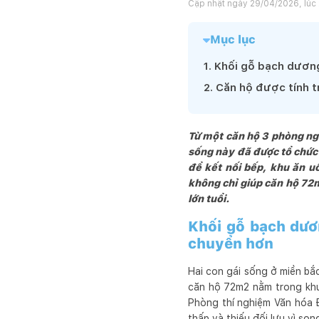
Cập nhật ngày
29/04/2026, lúc
Mục lục
1
.
Khối gỗ bạch dương
2
.
Căn hộ được tính t
Từ một căn hộ 3 phòng ngủ
sống này đã được tổ chức
để kết nối bếp, khu ăn u
không chỉ giúp căn hộ 72
lớn tuổi.
Khối gỗ bạch dươ
chuyển hơn
Hai con gái sống ở miền bắ
căn hộ 72m2 nằm trong khu
Phòng thí nghiệm Văn hóa Đ
thấp và thiếu đối lưu vì so