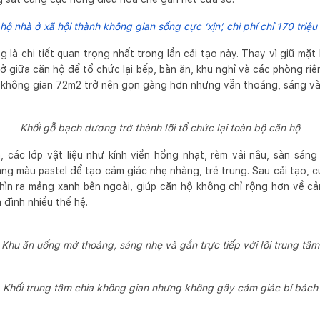
hộ nhà ở xã hội thành không gian sống cực ‘xịn’, chi phí chỉ 170 triệ
là chi tiết quan trọng nhất trong lần cải tạo này. Thay vì giữ mặt 
 ở giữa căn hộ để tổ chức lại bếp, bàn ăn, khu nghỉ và các phòng r
, không gian 72m2 trở nên gọn gàng hơn nhưng vẫn thoáng, sáng và c
Khối gỗ bạch dương trở thành lõi tổ chức lại toàn bộ căn hộ
, các lớp vật liệu như kính viền hồng nhạt, rèm vải nâu, sàn sán
g màu pastel để tạo cảm giác nhẹ nhàng, trẻ trung. Sau cải tạo, c
hìn ra mảng xanh bên ngoài, giúp căn hộ không chỉ rộng hơn về c
a đình nhiều thế hệ.
Khu ăn uống mở thoáng, sáng nhẹ và gắn trực tiếp với lõi trung tâm
Khối trung tâm chia không gian nhưng không gây cảm giác bí bách