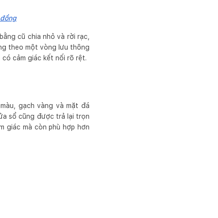
u đồng
bằng cũ chia nhỏ và rời rạc,
iêng theo một vòng lưu thông
ó cảm giác kết nối rõ rệt.
g màu, gạch vàng và mặt đá
ửa sổ cũng được trả lại trọn
ảm giác mà còn phù hợp hơn