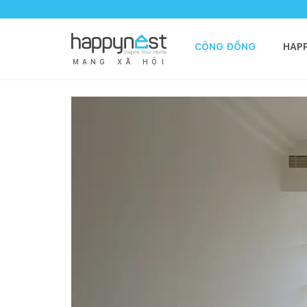
CỘNG ĐỒNG
HAP
M
Ạ
N
G
X
Ã
H
Ộ
I