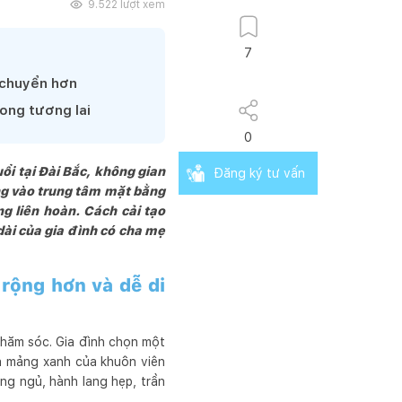
9.522
lượt xem
7
 chuyển hơn
ong tương lai
0
ổi tại Đài Bắc, không gian
Đăng ký tư vấn
ng vào trung tâm mặt bằng
g liên hoàn. Cách cải tạo
ài của gia đình có cha mẹ
rộng hơn và dễ di
chăm sóc. Gia đình chọn một
a mảng xanh của khuôn viên
ng ngủ, hành lang hẹp, trần