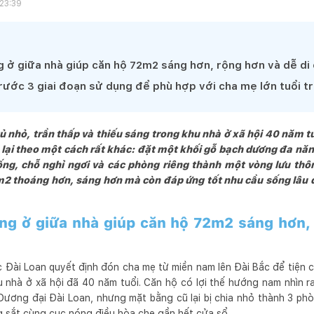
 23:39
 ở giữa nhà giúp căn hộ 72m2 sáng hơn, rộng hơn và dễ di
rước 3 giai đoạn sử dụng để phù hợp với cha mẹ lớn tuổi tr
 nhỏ, trần thấp và thiếu sáng trong khu nhà ở xã hội 40 năm tu
 lại theo một cách rất khác: đặt một khối gỗ bạch dương đa nă
ống, chỗ nghỉ ngơi và các phòng riêng thành một vòng lưu thôn
m2 thoáng hơn, sáng hơn mà còn đáp ứng tốt nhu cầu sống lâu d
ng ở giữa nhà giúp căn hộ 72m2 sáng hơn, 
c Đài Loan quyết định đón cha mẹ từ miền nam lên Đài Bắc để tiện 
 nhà ở xã hội đã 40 năm tuổi. Căn hộ có lợi thế hướng nam nhìn r
ương đại Đài Loan, nhưng mặt bằng cũ lại bị chia nhỏ thành 3 phò
ng sắt cùng cục nóng điều hòa che gần hết cửa sổ.