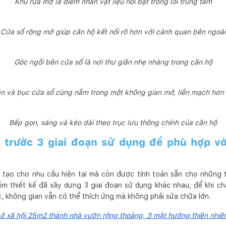
Khu rửa mở là điểm nhấn vật liệu nổi bật trong lõi trung tâm
Cửa sổ rộng mở giúp căn hộ kết nối rõ hơn với cảnh quan bên ngoài
Góc ngồi bên cửa sổ là nơi thư giãn nhẹ nhàng trong căn hộ
n và bục cửa sổ cùng nằm trong một không gian mở, liền mạch hơn
Bếp gọn, sáng và kéo dài theo trục lưu thông chính của căn hộ
 trước 3 giai đoạn sử dụng để phù hợp vớ
 tạo cho nhu cầu hiện tại mà còn được tính toán sẵn cho những t
óm thiết kế đã xây dựng 3 giai đoạn sử dụng khác nhau, để khi c
, không gian vẫn có thể thích ứng mà không phải sửa chữa lớn.
 ở xã hội 25m2 thành nhà vườn rộng thoáng, 3 mặt hướng thiên nhiê