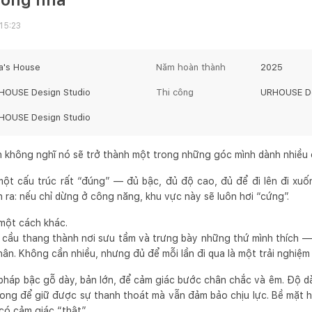
15:23
za's House
Năm hoàn thành
2025
HOUSE Design Studio
Thi công
URHOUSE De
HOUSE Design Studio
h không nghĩ nó sẽ trở thành một trong những góc mình dành nhiều 
một cấu trúc rất “đúng” — đủ bậc, đủ độ cao, đủ để đi lên đi xu
 ra: nếu chỉ dừng ở công năng, khu vực này sẽ luôn hơi “cứng”.
 một cách khác.
n cầu thang thành nơi sưu tầm và trưng bày những thứ mình thích 
hân. Không cần nhiều, nhưng đủ để mỗi lần đi qua là một trải nghiệm 
i pháp bậc gỗ dày, bản lớn, để cảm giác bước chân chắc và êm. Độ
ong để giữ được sự thanh thoát mà vẫn đảm bảo chịu lực. Bề mặt ho
có cảm giác “thật”.