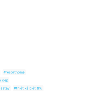
#
resorthome
e đẹp
estay
#
thiết kê biệt thự