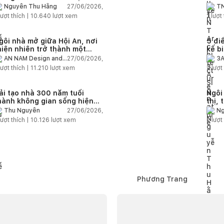
iện đại
chức
27/06/2026,
Nguyễn Thu Hằng
TN
ượt thích |
10.640
lượt xem
1
lượt 
gôi nhà mở giữa Hội An, nơi
5 điề
hiên nhiên trở thành một
kế b
hần của cuộc sống
27/06/2026,
AN NAM Design and
3A
Build
ượt thích |
11.210
lượt xem
2
lượt 
ải tạo nhà 300 năm tuổi
Ngôi
hành không gian sống hiện
thị, 
ại giữa thiên nhiên
khôn
27/06/2026,
Thu Nguyễn
Ng
ượt thích |
10.126
lượt xem
2
lượt 
Phương Trang