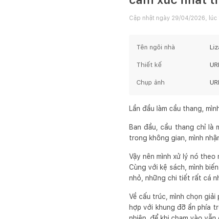
Cập nhật ngày
29/04/2026, lúc 
Tên ngôi nhà
Li
Thiết kế
UR
Chụp ảnh
UR
Lần đầu làm cầu thang, mìn
Ban đầu, cầu thang chỉ là 
trong không gian, mình nhận
Vậy nên mình xử lý nó theo
Cùng với kệ sách, mình biế
nhỏ, những chi tiết rất cá n
Về cấu trúc, mình chọn giả
hợp với khung đỡ ẩn phía tr
nhiên, để khi chạm vào vẫn 