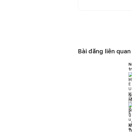
Bài đăng liên quan
N
t
H
3
N
n
2
N
T