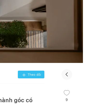
Theo dõi
thành góc có
9