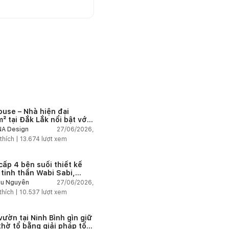
ouse – Nhà hiện đại
² tại Đắk Lắk nổi bật với
 trúc mở và hệ sân vườn
27/06/2026,
A Design
nối thiên nhiên
thích |
13.674
lượt xem
cấp 4 bên suối thiết kế
 tinh thần Wabi Sabi,
 chậm giữa thiên nhiên
27/06/2026,
u Nguyễn
thích |
10.537
lượt xem
vườn tại Ninh Bình gìn giữ
thờ tổ bằng giải pháp tổ