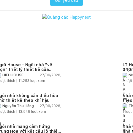
Gửi yêu cầu
gơi House - Ngôi nhà "vẽ
LT H
rọn" triết lý thiết kế của
340m
IEUHOUSE
kiến
27/06/2026,
HIEUHOUSE
NN
kết 
lượt thích |
11.253
lượt xem
3
lượt 
gôi nhà không cần điều hòa
Nhà 
hờ thiết kế theo khí hậu
theo
sống
27/06/2026,
Nguyễn Thu Hằng
Th
lượt thích |
13.548
lượt xem
1
lượt 
gôi nhà mang cảm hứng
Nhà 
rung Hoa với kết cấu lộ thiên
nhà 