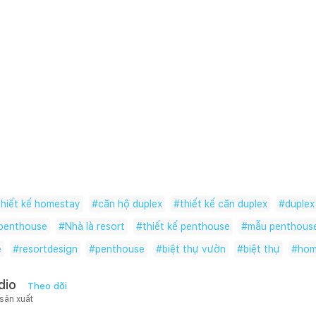
hiết kế homestay
#
căn hộ duplex
#
thiết kế căn duplex
#
duplex
 penthouse
#
Nhà là resort
#
thiết kế penthouse
#
mẫu penthous
e
#
resortdesign
#
penthouse
#
biệt thự vườn
#
biệt thự
#
hom
dio
Theo dõi
 sản xuất