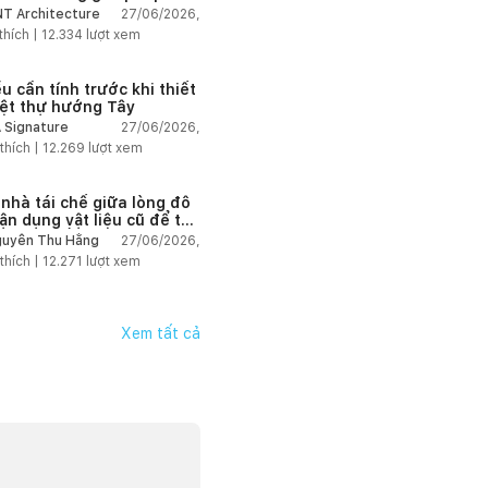
 lại không gian
27/06/2026,
T Architecture
thích |
12.334
lượt xem
u cần tính trước khi thiết
iệt thự hướng Tây
27/06/2026,
 Signature
thích |
12.269
lượt xem
 nhà tái chế giữa lòng đô
tận dụng vật liệu cũ để tạo
g gian sống linh hoạt
27/06/2026,
uyễn Thu Hằng
thích |
12.271
lượt xem
Xem tất cả