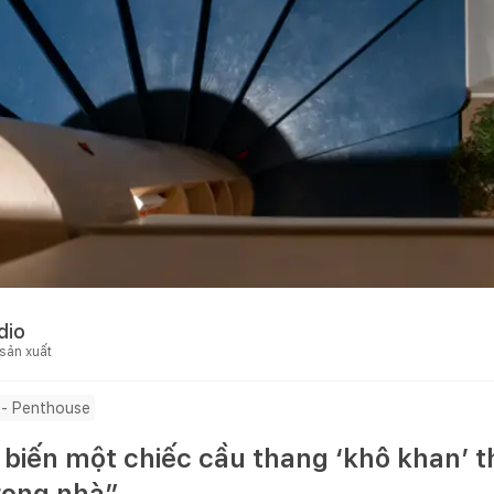
dio
 sản xuất
 - Penthouse
 biến một chiếc cầu thang ‘khô khan’ 
rong nhà”