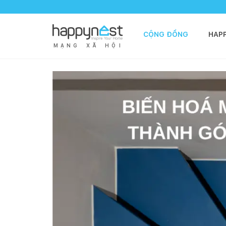
CỘNG ĐỒNG
HAP
M
Ạ
N
G
X
Ã
H
Ộ
I