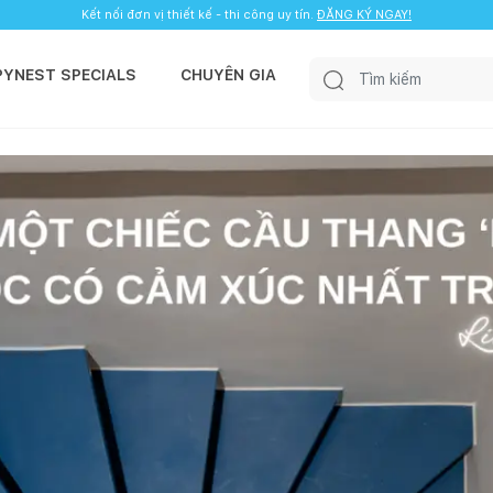
Kết nối đơn vị thiết kế - thi công uy tín.
ĐĂNG KÝ NGAY!
PYNEST SPECIALS
CHUYÊN GIA