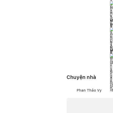
h
1
l
N
t
p
1
l
C
t
đ
1
l
Chuyện nhà
Phan Thảo Vy