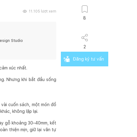
11.105
lượt xem
8
sign Studio
2
Đăng ký tư vấn
cảm xúc nhất.
ống. Nhưng khi bắt đầu sống
— vài cuốn sách, một món đồ
khác, không lặp lại.
 dày gỗ khoảng 30–40mm, kết
àn thiện mịn, giữ lại vân tự