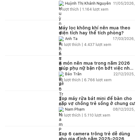
nhân viên xây dựng của mình,
11/05/2026,
Huỳnh Thị Khánh Nguyên
điện nhẹ, điện nước, tường quá
4
lượt thích |
1.164
lượt xem
kém. Luôn đổ lỗi cho nhân viên.
Bảo hành quá tệ, tôi phải đợi rất
lâu mới dc bảo hành, liên hệ để
được bảo hành thì bơ khách
Máy lọc không khí nên mua theo
diện tích hay thể tích phòng?
17/03/2026,
Anh Ta
15
lượt thích |
4.437
lượt xem
4 món nên mua trong năm 2026
giúp phụ nữ bận rộn bớt việc nhà,
nhẹ đầu mỗi ngày
22/12/2025,
Bảo Trần
19
lượt thích |
6.766
lượt xem
Top máy rửa bát mini để bàn cho
cặp vợ chồng trẻ sống ở chung cư
08/12/2025,
Nam Phạm
19
lượt thích |
5.110
lượt xem
Top 6 camera trông trẻ dễ dùng
cho gia đình năm 2025–2026