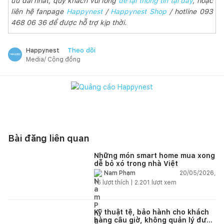
ưu đãi nhất, quý khách vui lòng
để lại thông tin tại đây
, hoặc
liên hệ fanpage
Happynest
/
Happynest Shop
/ hotline 093
468 06 36 để được hỗ trợ kịp thời.
Theo dõi
Happynest
Media/ Cộng đồng
Bài đăng liên quan
Những món smart home mua xong
dễ bỏ xó trong nhà Việt
20/05/2026,
Nam Phạm
16
lượt thích |
2.201
lượt xem
Kỹ thuật tệ, bảo hành cho khách
hàng câu giờ, không quản lý được