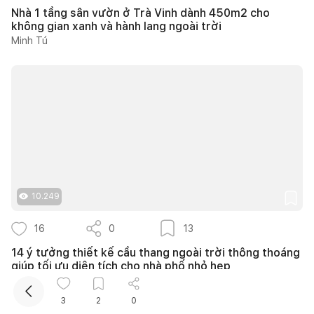
Nhà 1 tầng sân vườn ở Trà Vinh dành 450m2 cho
không gian xanh và hành lang ngoài trời
Minh Tú
Kết nối thiết kế, thi công
Mua sắm hoàn thiện nhà
10.249
16
0
13
14 ý tưởng thiết kế cầu thang ngoài trời thông thoáng
giúp tối ưu diện tích cho nhà phố nhỏ hẹp
Như Ý
3
2
0