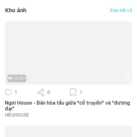
Kho ảnh
Xem tất cả
12.801
1
0
1
Ngơi House - Bản hòa tấu giữa "cổ truyền" và "đương
đại"
HIEUHOUSE