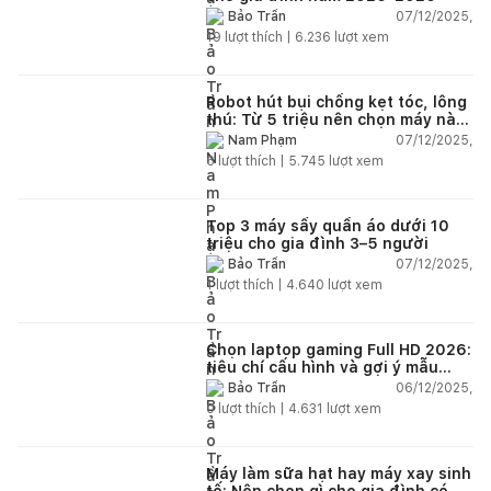
07/12/2025,
Bảo Trần
19
lượt thích |
6.236
lượt xem
Robot hút bụi chống kẹt tóc, lông
thú: Từ 5 triệu nên chọn máy nào
năm 2025–2026?
07/12/2025,
Nam Phạm
6
lượt thích |
5.745
lượt xem
Top 3 máy sấy quần áo dưới 10
triệu cho gia đình 3–5 người
07/12/2025,
Bảo Trần
1
lượt thích |
4.640
lượt xem
Chọn laptop gaming Full HD 2026:
tiêu chí cấu hình và gợi ý mẫu
đáng mua
06/12/2025,
Bảo Trần
0
lượt thích |
4.631
lượt xem
Máy làm sữa hạt hay máy xay sinh
tố: Nên chọn gì cho gia đình có