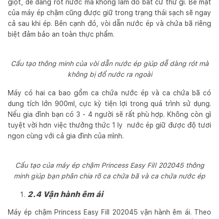
giọt, dễ dàng rót nước mà không làm đổ bất cứ thứ gì. Bề mặt
của máy ép chậm cũng được giữ trong trạng thái sạch sẽ ngay
cả sau khi ép. Bên cạnh đó, vòi dẫn nước ép và chứa bã riêng
biệt đảm bảo an toàn thực phẩm.
Cấu tạo thông minh của vòi dẫn nước ép giúp dễ dàng rót mà
không bị đổ nước ra ngoài
Máy có hai ca bao gồm ca chứa nước ép và ca chứa bã có
dung tích lớn 900ml, cực kỳ tiện lợi trong quá trình sử dụng.
Nếu gia đình bạn có 3 - 4 người sẽ rất phù hợp. Không còn gì
tuyệt vời hơn việc thưởng thức 1 ly nước ép giữ được độ tươi
ngon cùng với cả gia đình của mình.
Cấu tạo của máy ép chậm Princess Easy Fill 202045 thông
minh giúp bạn phân chia rõ ca chứa bã và ca chứa nước ép
2.4 Vận hành êm ái
Máy ép chậm Princess Easy Fill 202045 vận hành êm ái. Theo