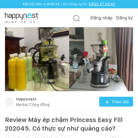
Kết nối đơn vị thiết kế - thi công uy tín.
ĐĂNG KÝ NGAY!
Đăng nhập
Đăng ký
M
Ạ
N
G
X
Ã
H
Ộ
I
Happynest
Theo dõi
Media/ Cộng đồng
Review Máy ép chậm Princess Easy Fill
202045. Có thực sự như quảng cáo?