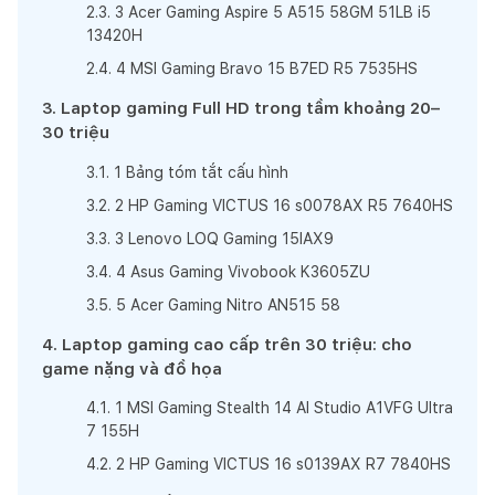
2
.
3
.
3 Acer Gaming Aspire 5 A515 58GM 51LB i5
13420H
2
.
4
.
4 MSI Gaming Bravo 15 B7ED R5 7535HS
3
.
Laptop gaming Full HD trong tầm khoảng 20–
30 triệu
3
.
1
.
1 Bảng tóm tắt cấu hình
3
.
2
.
2 HP Gaming VICTUS 16 s0078AX R5 7640HS
3
.
3
.
3 Lenovo LOQ Gaming 15IAX9
3
.
4
.
4 Asus Gaming Vivobook K3605ZU
3
.
5
.
5 Acer Gaming Nitro AN515 58
4
.
Laptop gaming cao cấp trên 30 triệu: cho
game nặng và đồ họa
4
.
1
.
1 MSI Gaming Stealth 14 AI Studio A1VFG Ultra
7 155H
4
.
2
.
2 HP Gaming VICTUS 16 s0139AX R7 7840HS