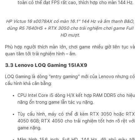
toàn có thể đạt FPS rất cao, thích hợp cho màn 144 Hz.
HP Victus 16 s0078AX có màn 16.1" 144 Hz và âm thanh B&O,
dùng R5 7640HS + RTX 3050 cho trải nghiệm chơi game Full
HD mượt.
Phù hợp người thích màn lớn, chơi game nhiều giờ liên tục và
quan tâm tới trải nghiệm hình – âm.
3.3 Lenovo LOQ Gaming 15IAX9
LOQ Gaming là dòng “entry gaming” mới của Lenovo nhưng có
cấu hình khá cân bằng:
CPU Intel Core i5 dòng H/X kết hợp RAM DDR5 cho hiệu
năng ổn trong game lẫn tác vụ nặng.
Tùy cấu hình, máy có thể đi kèm RTX 3050 hoặc RTX
4050 6GB; RTX 4050 cho trải nghiệm tốt hơn rõ rệt với
game nặng.
Màn hình 15.6 inch, Full HD, 144 Hz, độ phủ màu tới