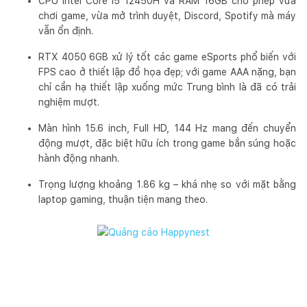
CPU Intel Core i5 12450H và RAM 16GB cho phép vừa
chơi game, vừa mở trình duyệt, Discord, Spotify mà máy
vẫn ổn định.
RTX 4050 6GB xử lý tốt các game eSports phổ biến với
FPS cao ở thiết lập đồ họa đẹp; với game AAA nặng, bạn
chỉ cần hạ thiết lập xuống mức Trung bình là đã có trải
nghiệm mượt.
Màn hình 15.6 inch, Full HD, 144 Hz mang đến chuyển
động mượt, đặc biệt hữu ích trong game bắn súng hoặc
hành động nhanh.
Trọng lượng khoảng 1.86 kg – khá nhẹ so với mặt bằng
laptop gaming, thuận tiện mang theo.