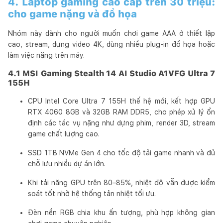
4. Laptop gaming cao cấp trên 30 triệu:
cho game nặng và đồ họa
Nhóm này dành cho người muốn chơi game AAA ở thiết lập
cao, stream, dựng video 4K, dùng nhiều plug-in đồ họa hoặc
làm việc nặng trên máy.
4.1 MSI Gaming Stealth 14 AI Studio A1VFG Ultra 7
155H
CPU Intel Core Ultra 7 155H thế hệ mới, kết hợp GPU
RTX 4060 8GB và 32GB RAM DDR5, cho phép xử lý ổn
định các tác vụ nặng như dựng phim, render 3D, stream
game chất lượng cao.
SSD 1TB NVMe Gen 4 cho tốc độ tải game nhanh và đủ
chỗ lưu nhiều dự án lớn.
Khi tải nặng GPU trên 80–85%, nhiệt độ vẫn được kiểm
soát tốt nhờ hệ thống tản nhiệt tối ưu.
Đèn nền RGB chia khu ấn tượng, phù hợp không gian