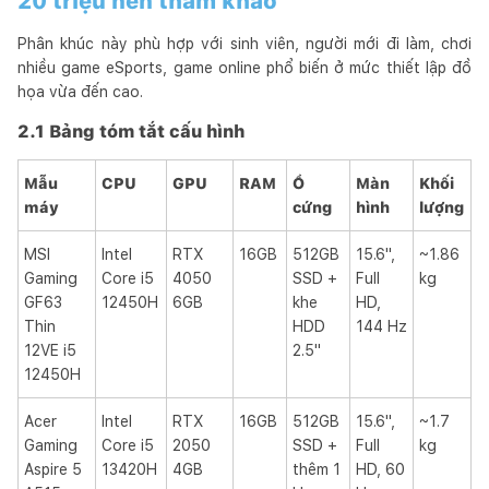
20 triệu nên tham khảo
Phân khúc này phù hợp với sinh viên, người mới đi làm, chơi
nhiều game eSports, game online phổ biến ở mức thiết lập đồ
họa vừa đến cao.
2.1 Bảng tóm tắt cấu hình
Mẫu
CPU
GPU
RAM
Ổ
Màn
Khối
máy
cứng
hình
lượng
MSI
Intel
RTX
16GB
512GB
15.6",
~1.86
Gaming
Core i5
4050
SSD +
Full
kg
GF63
12450H
6GB
khe
HD,
Thin
HDD
144 Hz
12VE i5
2.5"
12450H
Acer
Intel
RTX
16GB
512GB
15.6",
~1.7
Gaming
Core i5
2050
SSD +
Full
kg
Aspire 5
13420H
4GB
thêm 1
HD, 60