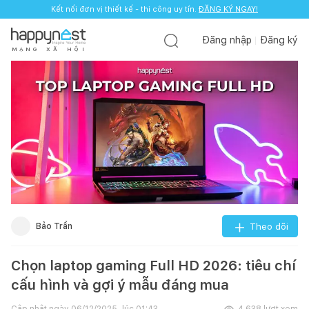
Kết nối đơn vị thiết kế - thi công uy tín.
ĐĂNG KÝ NGAY!
Đăng nhập
Đăng ký
M
Ạ
N
G
X
Ã
H
Ộ
I
Bảo Trần
Theo dõi
Chọn laptop gaming Full HD 2026: tiêu chí
cấu hình và gợi ý mẫu đáng mua
Cập nhật ngày
06/12/2025, lúc 01:43
4.638
lượt xem