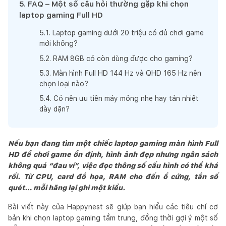
5
.
FAQ – Một số câu hỏi thường gặp khi chọn
laptop gaming Full HD
5
.
1
.
Laptop gaming dưới 20 triệu có đủ chơi game
mới không?
5
.
2
.
RAM 8GB có còn dùng được cho gaming?
5
.
3
.
Màn hình Full HD 144 Hz và QHD 165 Hz nên
chọn loại nào?
5
.
4
.
Có nên ưu tiên máy mỏng nhẹ hay tản nhiệt
dày dặn?
Nếu bạn đang tìm một chiếc laptop gaming màn hình Full
HD để chơi game ổn định, hình ảnh đẹp nhưng ngân sách
không quá “đau ví”, việc đọc thông số cấu hình có thể khá
rối. Từ CPU, card đồ họa, RAM cho đến ổ cứng, tần số
quét… mỗi hãng lại ghi một kiểu.
Bài viết này của Happynest sẽ giúp bạn hiểu các tiêu chí cơ
bản khi chọn laptop gaming tầm trung, đồng thời gợi ý một số