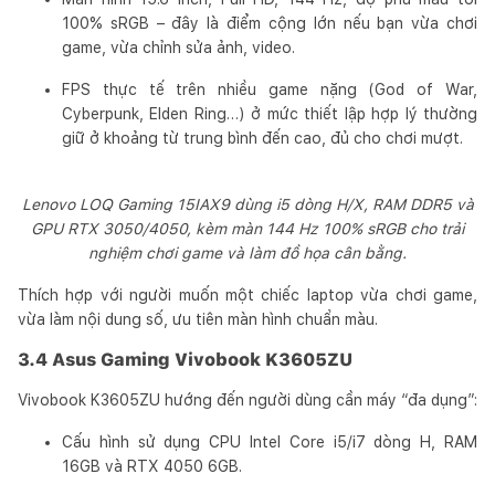
100% sRGB – đây là điểm cộng lớn nếu bạn vừa chơi
game, vừa chỉnh sửa ảnh, video.
FPS thực tế trên nhiều game nặng (God of War,
Cyberpunk, Elden Ring…) ở mức thiết lập hợp lý thường
giữ ở khoảng từ trung bình đến cao, đủ cho chơi mượt.
Lenovo LOQ Gaming 15IAX9 dùng i5 dòng H/X, RAM DDR5 và
GPU RTX 3050/4050, kèm màn 144 Hz 100% sRGB cho trải
nghiệm chơi game và làm đồ họa cân bằng.
Thích hợp với người muốn một chiếc laptop vừa chơi game,
vừa làm nội dung số, ưu tiên màn hình chuẩn màu.
3.4 Asus Gaming Vivobook K3605ZU
Vivobook K3605ZU hướng đến người dùng cần máy “đa dụng”:
Cấu hình sử dụng CPU Intel Core i5/i7 dòng H, RAM
16GB và RTX 4050 6GB.