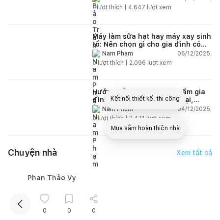
1
lượt thích |
4.647
lượt xem
Máy làm sữa hạt hay máy xay sinh
tố: Nên chọn gì cho gia đình có
trẻ nhỏ (2–4 người)?
06/12/2025,
Nam Phạm
0
lượt thích |
2.096
lượt xem
Hướng dẫn chọn máy hút ẩm gia
Kết nối thiết kế, thi công
đình 2025 - 2026: Phân loại,
công suất và 5 mẫu đáng tham
04/12/2025,
Nam Phạm
khảo
0
lượt thích |
2.471
lượt xem
Mua sắm hoàn thiện nhà
Chuyện nhà
Xem tất cả
Phan Thảo Vy
0
0
0