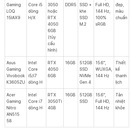
Gaming
Core i5
3050
DDR5
SSD +
Full HD,
đẹp,
LOQ
dòng
hoặc
khe
144 Hz,
màu
15IAX9
H/X
RTX
SSD
100%
chuẩn
4050
M.2
sRGB
6GB
(tùy
cấu
hình)
Asus
Intel
RTX
16GB
512GB
15.6",
Thiết
Gaming
Core
4050
SSD
WUXGA,
kế
Vivobook
i5/i7
6GB
NVMe
144 Hz
thanh
K3605ZU
dòng H
Gen 4
lịch
Acer
Intel
RTX
16GB
512GB
15.6",
Tản
Gaming
Core i7
3050Ti
SSD
Full HD,
nhiệt
Nitro
dòng H
4GB
144 Hz
khỏe
AN515
58