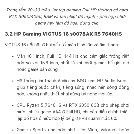
Trong tầm 20–30 triệu, laptop gaming Full HD thường có card
RTX 3050/4050, RAM và tản nhiệt đủ mạnh - phù hợp chơi
game hay làm đồ họa, dựng clip.
3.2 HP Gaming VICTUS 16 s0078AX R5 7640HS
VICTUS 16 nổi bật ở hai yếu tố: màn hình lớn và âm thanh:
Màn 16.1 inch, Full HD, 144 Hz cho cảm giác “rộng rãi”
hơn so với 15.6 inch, nhất là khi chơi game thế giới mở
hoặc game bắn súng.
Hệ thống âm thanh Audio by B&O kèm HP Audio Boost
giúp tiếng bước chân, tiếng súng, nhạc nền sống động
hơn, không nhất thiết phải dùng tai nghe mọi lúc.
CPU Ryzen 5 7640HS và RTX 3050 6GB cho phép chơi
mượt nhiều game AAA ở Full HD, chỉ cần điều chỉnh thiết
lập đồ họa ở mức hợp lý để giữ FPS quanh mức 60.
Game eSports nhẹ hơn như Liên Minh, Valorant hoàn