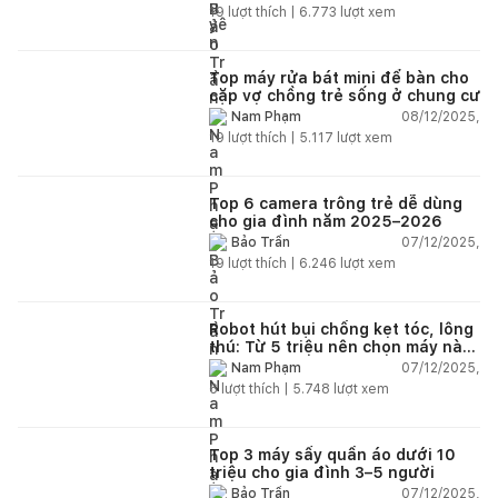
19
lượt thích |
6.773
lượt xem
Top máy rửa bát mini để bàn cho
cặp vợ chồng trẻ sống ở chung cư
08/12/2025,
Nam Phạm
19
lượt thích |
5.117
lượt xem
Top 6 camera trông trẻ dễ dùng
cho gia đình năm 2025–2026
07/12/2025,
Bảo Trần
19
lượt thích |
6.246
lượt xem
Robot hút bụi chống kẹt tóc, lông
thú: Từ 5 triệu nên chọn máy nào
năm 2025–2026?
07/12/2025,
Nam Phạm
6
lượt thích |
5.748
lượt xem
Top 3 máy sấy quần áo dưới 10
triệu cho gia đình 3–5 người
07/12/2025,
Bảo Trần