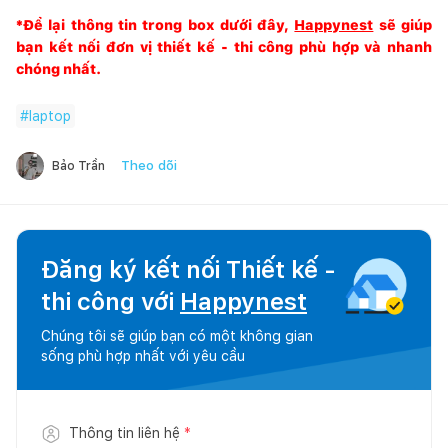
*Để lại thông tin trong box dưới đây,
Happynest
sẽ giúp
bạn kết nối đơn vị thiết kế - thi công phù hợp và nhanh
chóng nhất.
#
laptop
Theo dõi
Bảo Trần
Đăng ký kết nối Thiết kế -
thi công với
Happynest
Chúng tôi sẽ giúp bạn có một không gian
sống phù hợp nhất với yêu cầu
Thông tin liên hệ
*