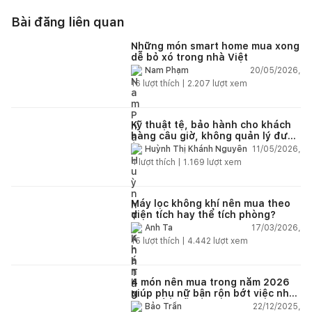
Bài đăng liên quan
Những món smart home mua xong
dễ bỏ xó trong nhà Việt
20/05/2026,
Nam Phạm
16
lượt thích |
2.207
lượt xem
Kỹ thuật tệ, bảo hành cho khách
hàng câu giờ, không quản lý được
nhân viên xây dựng của mình,
11/05/2026,
Huỳnh Thị Khánh Nguyên
điện nhẹ, điện nước, tường quá
4
lượt thích |
1.169
lượt xem
kém. Luôn đổ lỗi cho nhân viên.
Bảo hành quá tệ, tôi phải đợi rất
lâu mới dc bảo hành, liên hệ để
được bảo hành thì bơ khách
Máy lọc không khí nên mua theo
diện tích hay thể tích phòng?
17/03/2026,
Anh Ta
15
lượt thích |
4.442
lượt xem
4 món nên mua trong năm 2026
giúp phụ nữ bận rộn bớt việc nhà,
nhẹ đầu mỗi ngày
22/12/2025,
Bảo Trần