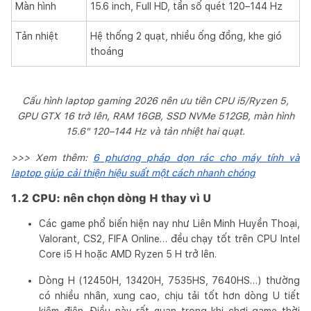
Màn hình
15.6 inch, Full HD, tần số quét 120–144 Hz
Tản nhiệt
Hệ thống 2 quạt, nhiều ống đồng, khe gió
thoáng
Cấu hình laptop gaming 2026 nên ưu tiên CPU i5/Ryzen 5,
GPU GTX 16 trở lên, RAM 16GB, SSD NVMe 512GB, màn hình
15.6" 120–144 Hz và tản nhiệt hai quạt.
>>> Xem thêm:
6 phương pháp dọn rác cho máy tính và
laptop giúp cải thiện hiệu suất một cách nhanh chóng
1.2 CPU: nên chọn dòng H thay vì U
Các game phổ biến hiện nay như Liên Minh Huyền Thoại,
Valorant, CS2, FIFA Online… đều chạy tốt trên CPU Intel
Core i5 H hoặc AMD Ryzen 5 H trở lên.
Dòng H (12450H, 13420H, 7535HS, 7640HS…) thường
có nhiều nhân, xung cao, chịu tải tốt hơn dòng U tiết
kiệm điện. Điều này rất quan trọng khi chơi game thời