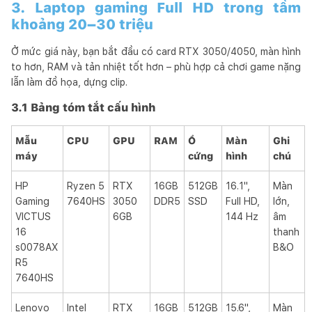
3. Laptop gaming Full HD trong tầm
khoảng 20–30 triệu
Ở mức giá này, bạn bắt đầu có card RTX 3050/4050, màn hình
to hơn, RAM và tản nhiệt tốt hơn – phù hợp cả chơi game nặng
lẫn làm đồ họa, dựng clip.
3.1 Bảng tóm tắt cấu hình
Mẫu
CPU
GPU
RAM
Ổ
Màn
Ghi
máy
cứng
hình
chú
HP
Ryzen 5
RTX
16GB
512GB
16.1",
Màn
Gaming
7640HS
3050
DDR5
SSD
Full HD,
lớn,
VICTUS
6GB
144 Hz
âm
16
thanh
s0078AX
B&O
R5
7640HS
Lenovo
Intel
RTX
16GB
512GB
15.6",
Màn