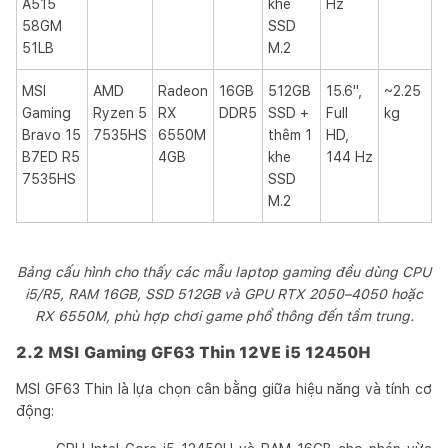
A515
khe
Hz
58GM
SSD
51LB
M.2
MSI
AMD
Radeon
16GB
512GB
15.6",
~2.25
Gaming
Ryzen 5
RX
DDR5
SSD +
Full
kg
Bravo 15
7535HS
6550M
thêm 1
HD,
B7ED R5
4GB
khe
144 Hz
7535HS
SSD
M.2
Bảng cấu hình cho thấy các mẫu laptop gaming đều dùng CPU
i5/R5, RAM 16GB, SSD 512GB và GPU RTX 2050–4050 hoặc
RX 6550M, phù hợp chơi game phổ thông đến tầm trung.
2.2 MSI Gaming GF63 Thin 12VE i5 12450H
MSI GF63 Thin là lựa chọn cân bằng giữa hiệu năng và tính cơ
động: