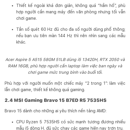
Thiết kế ngoài khá đơn giản, không quá “hầm hố”, phù
hợp người cần mang máy đến văn phòng nhưng tối vẫn
chơi game.
Tần số quét 60 Hz đủ cho đa số người dùng phổ thông;
nếu bạn ưu tiên màn 144 Hz thì nên nhìn sang các mẫu
khác.
Acer Aspire 5 A515 58GM 51LB dùng i5 13420H, RTX 2050 và
RAM 16GB, phù hợp người cần laptop làm việc ban ngày và
chơi game mức trung bình vào buổi tối.
Phù hợp với người muốn một chiếc máy “2 trong 1”: làm việc
lẫn chơi game, thiết kế không quá gaming.
2.4 MSI Gaming Bravo 15 B7ED R5 7535HS
Bravo 15 dành cho những ai yêu thích nền tảng AMD:
CPU Ryzen 5 7535HS có sức mạnh tương đương nhiều
mẫu i5 dòng H, đủ sức chạy các game hiện nay trơn tru.