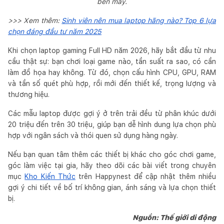
bền máy.
>>> Xem thêm:
Sinh viên nên mua laptop hãng nào? Top 6 lựa
chọn đáng đầu tư năm 2025
Khi chọn laptop gaming Full HD năm 2026, hãy bắt đầu từ nhu
cầu thật sự: bạn chơi loại game nào, tần suất ra sao, có cần
làm đồ họa hay không. Từ đó, chọn cấu hình CPU, GPU, RAM
và tần số quét phù hợp, rồi mới đến thiết kế, trọng lượng và
thương hiệu.
Các mẫu laptop được gợi ý ở trên trải đều từ phân khúc dưới
20 triệu đến trên 30 triệu, giúp bạn dễ hình dung lựa chọn phù
hợp với ngân sách và thói quen sử dụng hàng ngày.
Nếu bạn quan tâm thêm các thiết bị khác cho góc chơi game,
góc làm việc tại gia, hãy theo dõi các bài viết trong chuyên
mục
Kho Kiến Thức
trên Happynest để cập nhật thêm nhiều
gợi ý chi tiết về bố trí không gian, ánh sáng và lựa chọn thiết
bị.
Nguồn: Thế giới di động