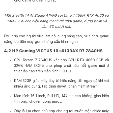
chơi game chuyên nghiệp.
MSI Stealth 14 AI Studio A1VFG với Ultra 7 155H, RTX 4060 và
RAM 32GB cho hiệu năng mạnh để chơi game, dựng phim và
làm 3D mượt mà.
Phù hợp cho người vừa làm nội dung sáng tạo, vừa chơi game
nặng, ưu tiên máy gọn nhưng cấu hình mạnh.
4.2 HP Gaming VICTUS 16 s0139AX R7 7840HS
CPU Ryzen 7 7840HS kết hợp GPU RTX 4060 8GB và
32GB RAM DDR5 cho phép chơi hầu hết game mới ở
thiết lập cao trên màn hình Full HD.
RAM 32GB giúp máy duy trì hiệu năng tốt ngay cả khi mở
nhiều ứng dụng, tab trình duyệt, phần mềm stream.
Màn hình 16.1 inch, Full HD, 144 Hz cho không gian hiển
thị rộng, chuyển động mượt.
Đây là lựa chọn phù hợp cho người muốn một chiếc máy