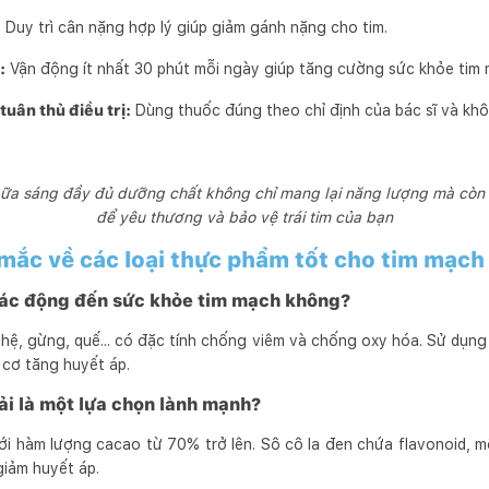
:
Duy trì cân nặng hợp lý giúp giảm gánh nặng cho tim.
:
Vận động ít nhất 30 phút mỗi ngày giúp tăng cường sức khỏe tim 
tuân thủ điều trị:
Dùng thuốc đúng theo chỉ định của bác sĩ và khôn
ữa sáng đầy đủ dưỡng chất không chỉ mang lại năng lượng mà còn l
để yêu thương và bảo vệ trái tim của bạn
 mắc về các loại thực phẩm tốt cho tim mạch
ó tác động đến sức khỏe tim mạch không?
ghệ, gừng, quế... có đặc tính chống viêm và chống oxy hóa. Sử dụng 
 cơ tăng huyết áp.
ải là một lựa chọn lành mạnh?
với hàm lượng cacao từ 70% trở lên. Sô cô la đen chứa flavonoid, 
giảm huyết áp.