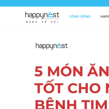
CỘNG ĐỒNG
HAP
M
Ạ
N
G
X
Ã
H
Ộ
I