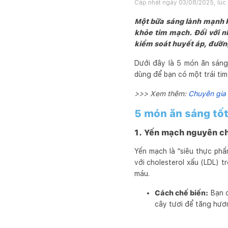
Cập nhật ngày
03/08/2025, lúc 
Một bữa sáng lành mạnh k
khỏe tim mạch. Đối với n
kiểm soát huyết áp, đườn
Dưới đây là 5 món ăn sáng
dùng để bạn có một trái ti
>>> Xem thêm:
Chuyên gia 
5 món ăn sáng tốt
1. Yến mạch nguyên c
Yến mạch là “siêu thực phẩ
với cholesterol xấu (LDL) t
máu.
Cách chế biến:
Bạn c
cây tươi để tăng hươn