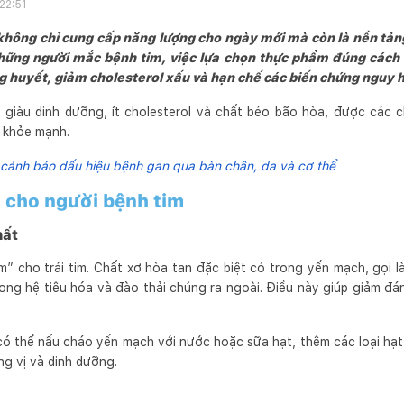
22:51
hông chỉ cung cấp năng lượng cho ngày mới mà còn là nền tản
hững người mắc bệnh tim, việc lựa chọn thực phẩm đúng cách 
g huyết, giảm cholesterol xấu và hạn chế các biến chứng nguy 
 giàu dinh dưỡng, ít cholesterol và chất béo bão hòa, được các 
m khỏe mạnh.
cảnh báo dấu hiệu bệnh gan qua bàn chân, da và cơ thể
 cho người bệnh tim
hất
m” cho trái tim. Chất xơ hòa tan đặc biệt có trong yến mạch, gọi l
rong hệ tiêu hóa và đào thải chúng ra ngoài. Điều này giúp giảm đ
ó thể nấu cháo yến mạch với nước hoặc sữa hạt, thêm các loại hạt 
g vị và dinh dưỡng.