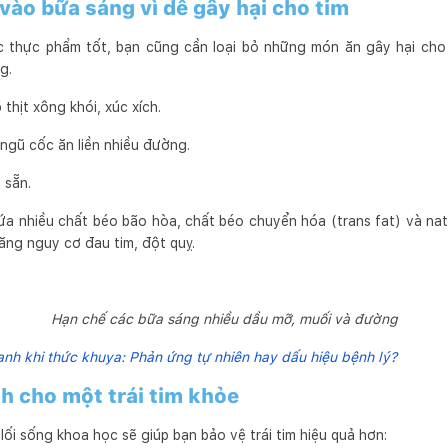
vào bữa sáng vì dễ gây hại cho tim
c thực phẩm tốt, bạn cũng cần loại bỏ những món ăn gây hại cho
g.
 thịt xông khói, xúc xích.
ngũ cốc ăn liền nhiều đường.
 sẵn.
 nhiều chất béo bão hòa, chất béo chuyển hóa (trans fat) và natri
ng nguy cơ đau tim, đột quỵ.
Hạn chế các bữa sáng nhiều dầu mỡ, muối và đường
nh khi thức khuya: Phản ứng tự nhiên hay dấu hiệu bệnh lý?
h cho một trái tim khỏe
ối sống khoa học sẽ giúp bạn bảo vệ trái tim hiệu quả hơn: