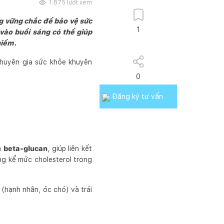
1.875
lượt xem
g vững chắc để bảo vệ sức
1
vào buổi sáng có thể giúp
hiểm.
chuyên gia sức khỏe khuyên
0
Đăng ký tư vấn
à
beta-glucan
, giúp liên kết
áng kể mức cholesterol trong
(hạnh nhân, óc chó) và trái