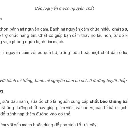
Các loại yến mạch nguyên chất
m
y chọn bánh mì nguyên cám. Bánh mì nguyên cám chứa nhiều
chất xơ
ỗ trợ chức năng tim. Chất xơ giúp bạn cảm thấy no lâu hơn, từ đó k
g việc phòng ngừa bệnh tim mạch.
mì nguyên cám với bơ quả bơ, trứng luộc hoặc một chút dầu ô li
với bánh mì trắng, bánh mì nguyên cám có chỉ số đường huyết thấp
ng
, sữa đậu nành, sữa óc chó là nguồn cung cấp
chất béo không bã
. Những dưỡng chất này giúp giảm viêm và bảo vệ các tế bào mạch 
 để tránh nạp thêm đường vào cơ thể.
èm với yến mạch hoặc dùng để pha sinh tố trái cây.