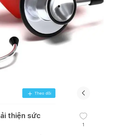
Theo dõi
ải thiện sức
1