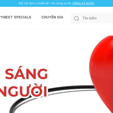
Kết nối đơn vị thiết kế - thi công uy tín.
ĐĂNG KÝ NGAY!
PYNEST SPECIALS
CHUYÊN GIA