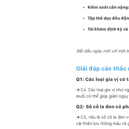
Kiểm soát cân nặng
Tập thể dục đều đặn
Tái khám định kỳ và 
Bắt đầu ngày mới với một b
Giải đáp các thắc
Q1: Các loại gia vị c
→
Có. Các loại gia vị như n
muối có thể giúp giảm nguy
Q2: Sô cô la đen có ph
→
Có, nếu là sô cô la đen 
cải thiện lưu thông máu và 