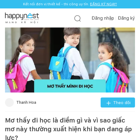
Kết nối đơn vị thiết kế - thi công uy tín.
Kết nối đơn vị thiết kế - thi công uy tín.
ĐĂNG KÝ NGAY!
ĐĂNG KÝ NGAY!
Đăng nhập
Đăng ký
M
Ạ
N
G
X
Ã
H
Ộ
I
Thanh Hoa
Theo dõi
Mơ thấy đi học là điềm gì và vì sao giấc
mơ này thường xuất hiện khi bạn đang áp
lực?