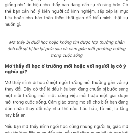
giống như tín hiệu cho thấy bạn đang cần sự rõ ràng hơn. Có
thể bạn cần hỏi ý kiến người có kinh nghiệm, sắp xếp lại mục
tiêu hoặc cho bản thân thêm thời gian để hiểu mình thật sự
muốn gì.
Mơ thấy bị đuổi học hoặc không tìm được lớp thường phản
ánh nỗi sợ bị bỏ lại phía sau và cảm giác mất phương hướng
trong cuộc sống
Mơ thấy đi học ở trường mới hoặc với người lạ có ý
nghĩa gì?
Mơ thấy mình đi học ở một ngôi trường mới thường gắn với sự
thay đổi. Đây có thể là dấu hiệu bạn đang chuẩn bị bước sang
một môi trường mới, một công việc mới hoặc một giai đoạn
mới trong cuộc sống. Cảm giác trong mơ sẽ cho biết bạn đang
đón nhận thay đổi này như thế nào: háo hức, tò mò, lo lắng
hay bất an.
Nếu bạn mơ thấy mình ngồi học cùng những người lạ, giấc mơ
này thường liên quan đến nhu cầu mở rộng quan hệ và học hỏi