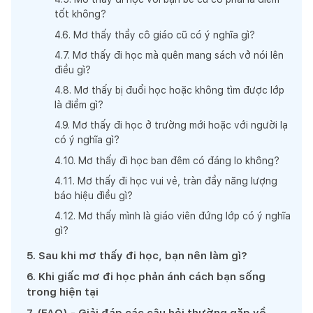
tốt không?
4
.
6
.
Mơ thấy thầy cô giáo cũ có ý nghĩa gì?
4
.
7
.
Mơ thấy đi học mà quên mang sách vở nói lên
điều gì?
4
.
8
.
Mơ thấy bị đuổi học hoặc không tìm được lớp
là điềm gì?
4
.
9
.
Mơ thấy đi học ở trường mới hoặc với người lạ
có ý nghĩa gì?
4
.
10
.
Mơ thấy đi học ban đêm có đáng lo không?
4
.
11
.
Mơ thấy đi học vui vẻ, tràn đầy năng lượng
báo hiệu điều gì?
4
.
12
.
Mơ thấy mình là giáo viên đứng lớp có ý nghĩa
gì?
5
.
Sau khi mơ thấy đi học, bạn nên làm gì?
6
.
Khi giấc mơ đi học phản ánh cách bạn sống
trong hiện tại
7
.
(FAQ) - Giải đáp các câu hỏi thường gặp về