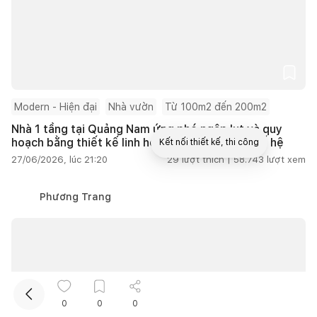
Modern - Hiện đại
Nhà vườn
Từ 100m2 đến 200m2
Nhà 1 tầng tại Quảng Nam ứng phó ngập lụt và quy
hoạch bằng thiết kế linh hoạt cho gia đình 3 thế hệ
Kết nối thiết kế, thi công
27/06/2026, lúc 21:20
29
lượt thích |
58.743
lượt xem
Mua sắm hoàn thiện nhà
Phương Trang
0
0
0