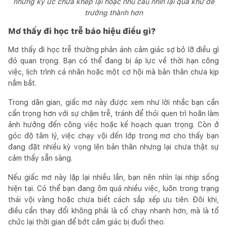
những ký ức chưa khép lại hoặc nhu cầu nhìn lại quá khứ để
trưởng thành hơn
Mơ thấy đi học trễ báo hiệu điều gì?
Mơ thấy đi học trễ thường phản ánh cảm giác sợ bỏ lỡ điều gì
đó quan trọng. Bạn có thể đang bị áp lực về thời hạn công
việc, lịch trình cá nhân hoặc một cơ hội mà bản thân chưa kịp
nắm bắt.
Trong dân gian, giấc mơ này được xem như lời nhắc bạn cần
cẩn trọng hơn với sự chậm trễ, tránh để thói quen trì hoãn làm
ảnh hưởng đến công việc hoặc kế hoạch quan trọng. Còn ở
góc độ tâm lý, việc chạy vội đến lớp trong mơ cho thấy bạn
đang đặt nhiều kỳ vọng lên bản thân nhưng lại chưa thật sự
cảm thấy sẵn sàng.
Nếu giấc mơ này lặp lại nhiều lần, bạn nên nhìn lại nhịp sống
hiện tại. Có thể bạn đang ôm quá nhiều việc, luôn trong trạng
thái vội vàng hoặc chưa biết cách sắp xếp ưu tiên. Đôi khi,
điều cần thay đổi không phải là cố chạy nhanh hơn, mà là tổ
chức lại thời gian để bớt cảm giác bị đuổi theo.