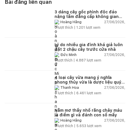
Bài đăng liên quan
3 dáng cây gốc phình độc đáo
nâng tầm đẳng cấp không gian
sống
27/06/2026,
Hoàng Hằng
0
lượt thích |
1.201
lượt xem
Lý do nhiều gia đình khá giả luôn
đặt 2 chậu cây trước cửa nhà
27/06/2026,
Đức Minh
1
lượt thích |
4.887
lượt xem
4 loại cây vừa mang ý nghĩa
phong thủy vừa là dược liệu quý
nên trồng trong nhà
27/06/2026,
Thanh Hoa
0
lượt thích |
6.461
lượt xem
Nằm mơ thấy nhổ răng chảy máu
là điềm gì và đánh con số mấy
27/06/2026,
Hoàng Hằng
0
lượt thích |
5.653
lượt xem