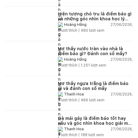
Hiện tượng chó tru là điềm báo gì
và những góc nhìn khoa học lý
giải
27/06/2026,
Hoàng Hằng
3
lượt thích |
480
lượt xem
Mơ thấy nước tràn vào nhà là
điềm báo gì? Đánh con số mấy?
27/06/2026,
Hoàng Hằng
3
lượt thích |
1.251
lượt xem
Mơ thấy ngựa trắng là điềm báo
gì và đánh con số mấy
27/06/2026,
Thanh Hoa
3
lượt thích |
466
lượt xem
Gà mái gáy là điềm báo tốt hay
xấu và góc nhìn khoa học giải mã
chi tiết
27/06/2026,
Thanh Hoa
3
lượt thích |
188
lượt xem