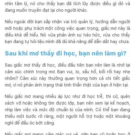
nhìn tâm lý, nó cho thấy bạn đã tích lũy được điều gì đó và
đang muốn truyền đạt lại cho người khác.
Nếu ngoài đời bạn sắp nhận vai trò quản lý, hướng dẫn người
mới hoặc phụ trách một công việc quan trọng, giấc mơ này là
điều khá dễ hiểu. Nó vừa phản ánh sự háo hức, vừa cho thấy
bạn đang tự hỏi liệu mình đã đủ khả năng để dẫn dắt hay chưa.
Sau khi mơ thấy đi học, bạn nên làm gì?
Sau giấc mơ thấy đi học, điều đầu tiên bạn nên làm là nhớ lại
cảm xúc chính trong mơ. Bạn vui, lo, xấu hổ, bối rối hay nhẹ
nhõm? Cảm xúc này thường quan trọng hơn cả chi tiết giấc
mơ, vì nó phản ánh trạng thái tinh thần thật của bạn ở hiện tại.
Nếu giấc mơ mang nhiều áp lực như đi học trễ, thi cử, quên
sách vở hoặc không tìm được lớp, bạn nên xem lại kế hoạch,
nhịp làm việc và mức độ chuẩn bị của mình. Có thể bạn đang
thiếu một bước rõ ràng, một người hỗ trợ hoặc một khoảng
nghỉ để đầu óc bớt căng.
Nếu giấc mơ mang cảm giác vui vẻ, gặp bạn cũ hoặc học ở