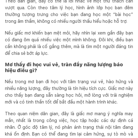
Theo dân gian, đây có thể là lời nhắc về một thử thách cần
vượt qua. Còn theo tâm lý học, hình ảnh lớp học ban đêm
thường tượng trưng cho việc bạn đang học một “bài học”
trong âm thầm, không có nhiều người thấu hiểu hoặc hỗ trợ.
Nếu giấc mơ khiến bạn mệt mỏi, hãy nhìn lại xem gần đây bạn
có đang ôm quá nhiều việc một mình không. Đôi khi, điều bạn
cần không phải là cố gắng thêm, mà là tìm một người đáng tin
để chia sẻ bớt áp lực.
Mơ thấy đi học vui vẻ, tràn đầy năng lượng báo
hiệu điều gì?
Nếu trong mơ bạn đi học với tâm trạng vui vẻ, hào hứng và
nhiều năng lượng, đây thường là tín hiệu tích cực. Giấc mơ này
cho thấy bạn đang sẵn sàng học hỏi, mở lòng với trải nghiệm
mới và có tinh thần tốt để bắt đầu một hành trình khác.
Theo quan niệm dân gian, đây là giấc mơ mang ý nghĩa may
mắn, nhất là trong công việc, học tập hoặc các dự định cá
nhân. Ở góc độ tâm lý, nó phản ánh trạng thái nội tâm đang
khá ổn định. Bạn có thể đang tìm lại cảm hứng, sự tò mò và