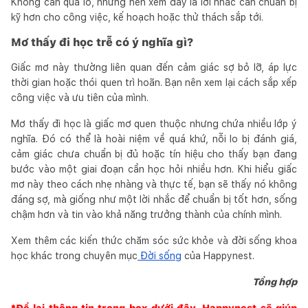
Không cần quá lo, nhưng nên xem đây là lời nhắc cần chuẩn bị
kỹ hơn cho công việc, kế hoạch hoặc thử thách sắp tới.
Mơ thấy đi học trễ có ý nghĩa gì?
Giấc mơ này thường liên quan đến cảm giác sợ bỏ lỡ, áp lực
thời gian hoặc thói quen trì hoãn. Bạn nên xem lại cách sắp xếp
công việc và ưu tiên của mình.
Mơ thấy đi học là giấc mơ quen thuộc nhưng chứa nhiều lớp ý
nghĩa. Đó có thể là hoài niệm về quá khứ, nỗi lo bị đánh giá,
cảm giác chưa chuẩn bị đủ hoặc tín hiệu cho thấy bạn đang
bước vào một giai đoạn cần học hỏi nhiều hơn. Khi hiểu giấc
mơ này theo cách nhẹ nhàng và thực tế, bạn sẽ thấy nó không
đáng sợ, mà giống như một lời nhắc để chuẩn bị tốt hơn, sống
chậm hơn và tin vào khả năng trưởng thành của chính mình.
Xem thêm các kiến thức chăm sóc sức khỏe và đời sống khoa
học khác trong chuyên mục
Đời sống
của Happynest.
Tổng hợp
*Để lại thông tin trong box dưới đây,
Happynest
sẽ giúp