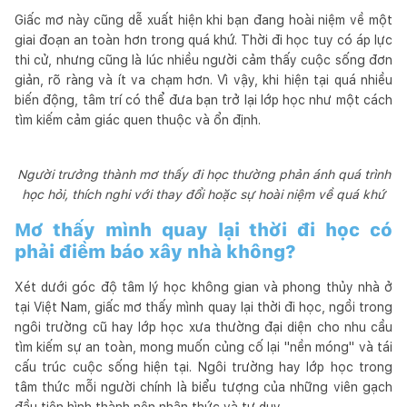
Giấc mơ này cũng dễ xuất hiện khi bạn đang hoài niệm về một
giai đoạn an toàn hơn trong quá khứ. Thời đi học tuy có áp lực
thi cử, nhưng cũng là lúc nhiều người cảm thấy cuộc sống đơn
giản, rõ ràng và ít va chạm hơn. Vì vậy, khi hiện tại quá nhiều
biến động, tâm trí có thể đưa bạn trở lại lớp học như một cách
tìm kiếm cảm giác quen thuộc và ổn định.
Người trưởng thành mơ thấy đi học thường phản ánh quá trình
học hỏi, thích nghi với thay đổi hoặc sự hoài niệm về quá khứ
Mơ thấy mình quay lại thời đi học có
phải điềm báo xây nhà không?
Xét dưới góc độ tâm lý học không gian và phong thủy nhà ở
tại Việt Nam, giấc mơ thấy mình quay lại thời đi học, ngồi trong
ngôi trường cũ hay lớp học xưa thường đại diện cho nhu cầu
tìm kiếm sự an toàn, mong muốn củng cố lại "nền móng" và tái
cấu trúc cuộc sống hiện tại. Ngôi trường hay lớp học trong
tâm thức mỗi người chính là biểu tượng của những viên gạch
đầu tiên hình thành nên nhận thức và tư duy.