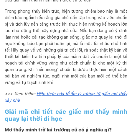
Trong phong thủy kiến trúc, hiện tượng chiêm bao này là một
điềm báo ngầm hiểu rằng gia chủ cần tập trung vào việc chuẩn
bị và tích lũy nền tảng trước khi thực hiện những kế hoạch lớn
lao như động thổ, xây dựng nhà cửa. Nếu bạn đang có ý định
làm nhà hoặc cải tạo không gian sống, giấc mơ quay lại thời đi
học không bảo bạn phải hoãn lại, mà là một lời nhắc nhở tinh
tế: Hãy quay về với những giá trị cốt lõi, rà soát thật kỹ bản vẽ
thiết kế, kiểm tra tính pháp lý của mảnh đất và chuẩn bị một kế
hoạch tài chính vững vàng như cách chuẩn bị cho một kỳ thi
quan trọng. Khi "nền móng" chuẩn bị được thực hiện một cách
bài bản và nghiêm túc, ngôi nhà mới của bạn mới có thể bền
vững và tụ trạch sinh khí.
>>> Xem thêm:
Hiện thực hóa tổ ấm lý tưởng từ giấc mơ thấy
xây nhà
Giải mã chi tiết các giấc mơ thấy mình
quay lại thời đi học
Mơ thấy mình trở lại trường cũ có ý nghĩa gì?