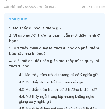
Cập nhật ngày
04/06/2026, lúc 16:50
258
lượt xem
Mục lục
1
.
Mơ thấy đi học là điềm gì?
2
.
Vì sao người trưởng thành vẫn mơ thấy mình đi
học?
3
.
Mơ thấy mình quay lại thời đi học có phải điềm
báo xây nhà không?
4
.
Giải mã chi tiết các giấc mơ thấy mình quay lại
thời đi học
4
.
1
.
Mơ thấy mình trở lại trường cũ có ý nghĩa gì?
4
.
2
.
Mơ thấy đi học trễ báo hiệu điều gì?
4
.
3
.
Mơ thấy kiểm tra, thi cử ở trường là điềm gì?
4
.
4
.
Mơ thấy ngồi trong lớp nhưng không nghe
giảng có ý nghĩa gì?
4
.
5
.
Mơ thấy đi học với bạn bè cũ có phải là điềm