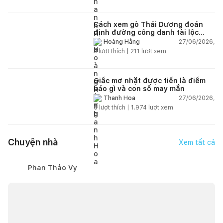
Cách xem gò Thái Dương đoán
định đường công danh tài lộc
theo nhân tướng học
27/06/2026,
Hoàng Hằng
3
lượt thích |
211
lượt xem
Giấc mơ nhặt được tiền là điềm
báo gì và con số may mắn
27/06/2026,
Thanh Hoa
6
lượt thích |
1.974
lượt xem
Chuyện nhà
Xem tất cả
Phan Thảo Vy