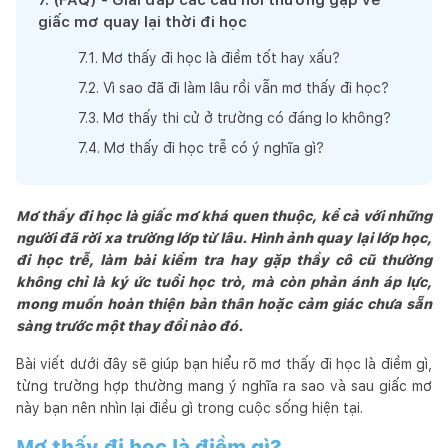
giấc mơ quay lại thời đi học
7
.
1
.
Mơ thấy đi học là điềm tốt hay xấu?
7
.
2
.
Vì sao đã đi làm lâu rồi vẫn mơ thấy đi học?
7
.
3
.
Mơ thấy thi cử ở trường có đáng lo không?
7
.
4
.
Mơ thấy đi học trễ có ý nghĩa gì?
Mơ thấy đi học là giấc mơ khá quen thuộc, kể cả với những
người đã rời xa trường lớp từ lâu. Hình ảnh quay lại lớp học,
đi học trễ, làm bài kiểm tra hay gặp thầy cô cũ thường
không chỉ là ký ức tuổi học trò, mà còn phản ánh áp lực,
mong muốn hoàn thiện bản thân hoặc cảm giác chưa sẵn
sàng trước một thay đổi nào đó.
Bài viết dưới đây sẽ giúp bạn hiểu rõ mơ thấy đi học là điềm gì,
từng trường hợp thường mang ý nghĩa ra sao và sau giấc mơ
này bạn nên nhìn lại điều gì trong cuộc sống hiện tại.
Mơ thấy đi học là điềm gì?