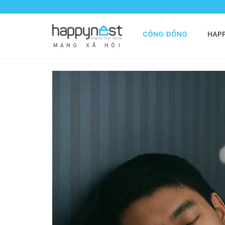
CỘNG ĐỒNG
HAP
M
Ạ
N
G
X
Ã
H
Ộ
I