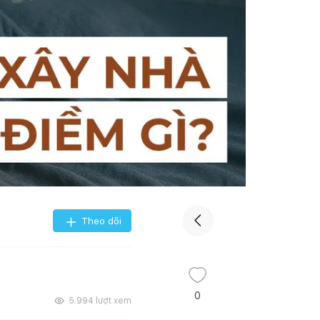
Theo dõi
0
5.994
lượt xem