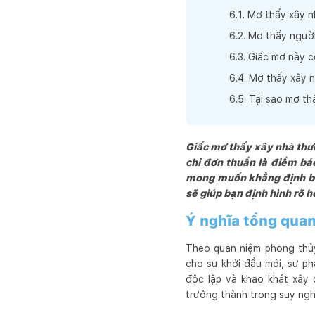
6
.
1
.
Mơ thấy xây n
6
.
2
.
Mơ thấy người
6
.
3
.
Giấc mơ này c
6
.
4
.
Mơ thấy xây 
6
.
5
.
Tại sao mơ th
Giấc mơ thấy xây nhà thư
chỉ đơn thuần là điềm báo
mong muốn khẳng định bản
sẽ giúp bạn định hình rõ 
Ý nghĩa tổng quan
Theo quan niệm phong thủy
cho sự khởi đầu mới, sự ph
độc lập và khao khát xây
trưởng thành trong suy ngh