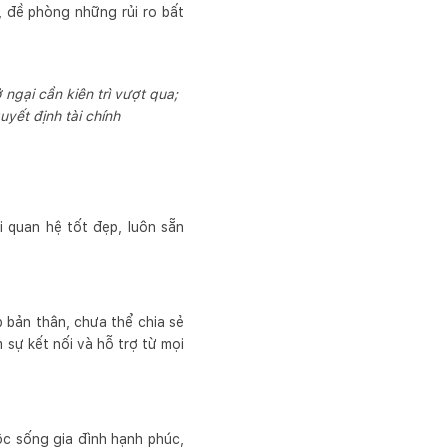
, đề phòng những rủi ro bất
gại cần kiên trì vượt qua;
yết định tài chính
 quan hệ tốt đẹp, luôn sẵn
p bản thân, chưa thể chia sẻ
 sự kết nối và hỗ trợ từ mọi
ộc sống gia đình hạnh phúc,