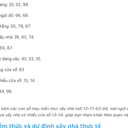
ng: 20, 02, 99.
gói đỏ: 66, 68.
ầng: 55, 79, 97.
y nhà: 36, 63, 74.
55, 87.
i đang xây: 43, 53, 35.
g cửa sổ: 63.
iều cửa sổ: 13, 14.
44, 99.
 kèm các con số may mắn như: xây nhà mới 12–17–52–56, mái ngói
và xây nhà có nhiều cửa sổ 13–14, giúp bạn tham khảo theo quan ni
iềm thức và dự định xây nhà thực tế