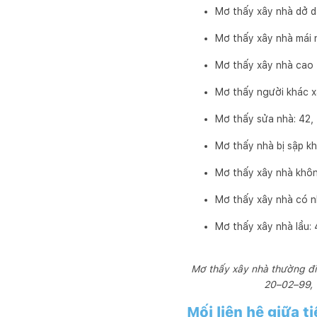
Mơ thấy xây nhà dở da
Mơ thấy xây nhà mái n
Mơ thấy xây nhà cao t
Mơ thấy người khác xâ
Mơ thấy sửa nhà: 42, 
Mơ thấy nhà bị sập kh
Mơ thấy xây nhà khôn
Mơ thấy xây nhà có nh
Mơ thấy xây nhà lầu: 
Mơ thấy xây nhà thường đi
20–02–99, 
Mối liên hệ giữa t