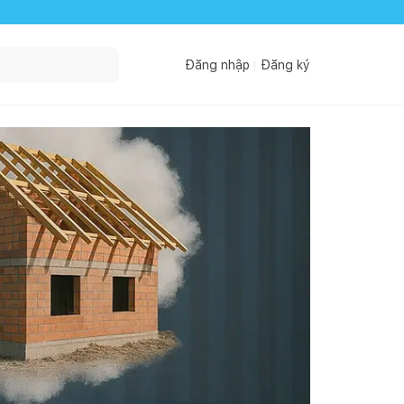
Đăng nhập
Đăng ký