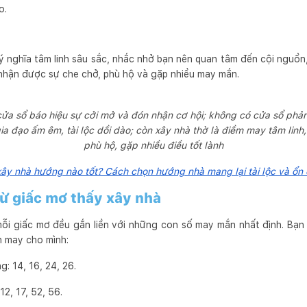
o.
 nghĩa tâm linh sâu sắc, nhắc nhở bạn nên quan tâm đến cội nguồn, 
 nhận được sự che chở, phù hộ và gặp nhiều may mắn.
ửa sổ báo hiệu sự cởi mở và đón nhận cơ hội; không có cửa sổ phản
ia đạo ấm êm, tài lộc dồi dào; còn xây nhà thờ là điềm may tâm linh,
phù hộ, gặp nhiều điều tốt lành
y nhà hướng nào tốt? Cách chọn hướng nhà mang lại tài lộc và ổn đ
ừ giấc mơ thấy xây nhà
ỗi giấc mơ đều gắn liền với những con số may mắn nhất định. Bạn
n may cho mình:
: 14, 16, 24, 26.
2, 17, 52, 56.