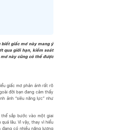
g biết giấc mơ này mang ý
ợt qua giới hạn, kiểm soát
c mơ này cũng có thể được
iểu giấc mơ phản ánh rất rõ
goài đời bạn đang cảm thấy
hình ảnh “siêu năng lực” như
 thể sắp bước vào một giai
uá lâu. Vì vậy, thay vì hiểu
ân đang có nhiều năng lượng