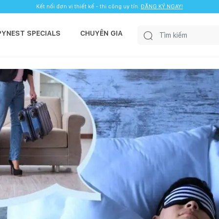
Kết nối đơn vị thiết kế - thi công uy tín.
ĐĂNG KÝ NGAY!
PYNEST SPECIALS
CHUYÊN GIA