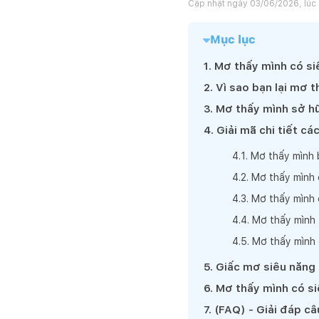
Cập nhật ngày
03/06/2026, lúc
Mục lục
1
.
Mơ thấy mình có siê
2
.
Vì sao bạn lại mơ 
3
.
Mơ thấy mình sở hữ
4
.
Giải mã chi tiết c
4
.
1
.
Mơ thấy mình 
4
.
2
.
Mơ thấy mình đ
4
.
3
.
Mơ thấy mình c
4
.
4
.
Mơ thấy mình 
4
.
5
.
Mơ thấy mình 
5
.
Giấc mơ siêu năng 
6
.
Mơ thấy mình có si
7
.
(FAQ) - Giải đáp c