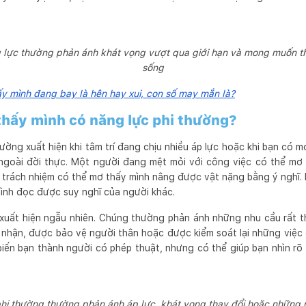
 lực thường phản ánh khát vọng vượt qua giới hạn và mong muốn th
sống
 mình đang bay là hên hay xui, con số may mắn là?
 thấy mình có năng lực phi thường?
hường xuất hiện khi tâm trí đang chịu nhiều áp lực hoặc khi bạn có
ngoài đời thực. Một người đang mệt mỏi với công việc có thể mơ 
u trách nhiệm có thể mơ thấy mình nâng được vật nặng bằng ý nghĩ
ình đọc được suy nghĩ của người khác.
xuất hiện ngẫu nhiên. Chúng thường phản ánh những nhu cầu rất th
nhận, được bảo vệ người thân hoặc được kiểm soát lại những việc 
iến bạn thành người có phép thuật, nhưng có thể giúp bạn nhìn rõ 
phi thường thường phản ánh áp lực, khát vọng thay đổi hoặc những