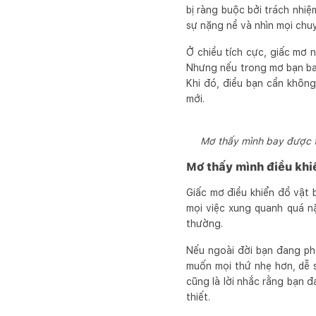
bị ràng buộc bởi trách nhi
sự nặng nề và nhìn mọi chu
Ở chiều tích cực, giấc mơ 
Nhưng nếu trong mơ bạn bay
Khi đó, điều bạn cần không
mới.
Mơ thấy mình bay được t
Mơ thấy mình điều khiể
Giấc mơ điều khiển đồ vật
mọi việc xung quanh quá n
thường.
Nếu ngoài đời bạn đang phả
muốn mọi thứ nhẹ hơn, dễ s
cũng là lời nhắc rằng bạn đ
thiết.