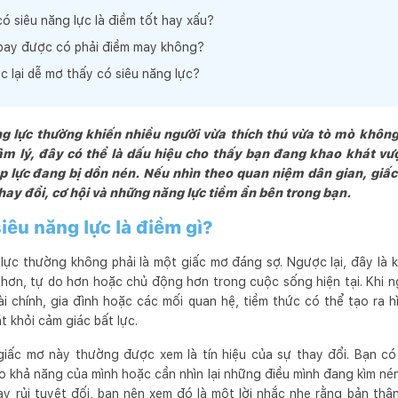
ó siêu năng lực là điềm tốt hay xấu?
bay được có phải điềm may không?
ực lại dễ mơ thấy có siêu năng lực?
g lực thường khiến nhiều người vừa thích thú vừa tò mò khôn
âm lý, đây có thể là dấu hiệu cho thấy bạn đang khao khát vư
áp lực đang bị dồn nén. Nếu nhìn theo quan niệm dân gian, giấ
hay đổi, cơ hội và những năng lực tiềm ẩn bên trong bạn.
iêu năng lực là điềm gì?
lực thường không phải là một giấc mơ đáng sợ. Ngược lại, đây là k
n, tự do hơn hoặc chủ động hơn trong cuộc sống hiện tại. Khi n
tài chính, gia đình hoặc các mối quan hệ, tiềm thức có thể tạo ra 
 khỏi cảm giác bất lực.
giấc mơ này thường được xem là tín hiệu của sự thay đổi. Bạn có
o khả năng của mình hoặc cần nhìn lại những điều mình đang kìm nén q
y rủi tuyệt đối, bạn nên xem đó là một lời nhắc nhẹ rằng bản th