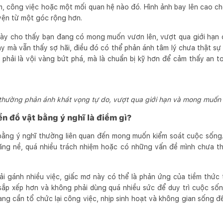
ệm, công việc hoặc một mối quan hệ nào đó. Hình ảnh bay lên cao c
yện từ một góc rộng hơn.
này cho thấy bạn đang có mong muốn vươn lên, vượt qua giới hạn 
 mà vẫn thấy sợ hãi, điều đó có thể phản ánh tâm lý chưa thật sự 
 phải là vội vàng bứt phá, mà là chuẩn bị kỹ hơn để cảm thấy an t
hường phản ánh khát vọng tự do, vượt qua giới hạn và mong muốn 
n đồ vật bằng ý nghĩ là điềm gì?
 bằng ý nghĩ thường liên quan đến mong muốn kiểm soát cuộc sống
ặng nề, quá nhiều trách nhiệm hoặc có những vấn đề mình chưa th
i gánh nhiều việc, giấc mơ này có thể là phản ứng của tiềm thức 
ắp xếp hơn và không phải dùng quá nhiều sức để duy trì cuộc sốn
ang cần tổ chức lại công việc, nhịp sinh hoạt và không gian sống 