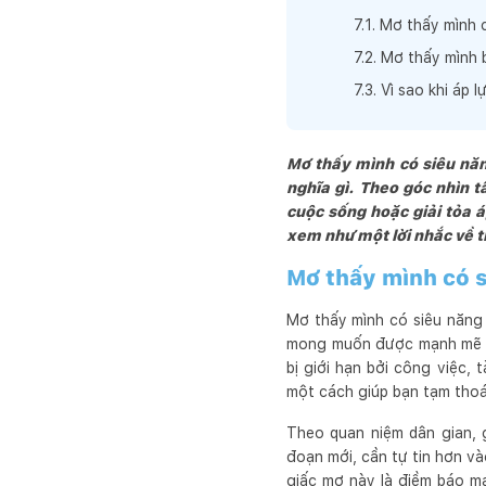
7
.
1
.
Mơ thấy mình c
7
.
2
.
Mơ thấy mình 
7
.
3
.
Vì sao khi áp l
Mơ thấy mình có siêu năn
nghĩa gì. Theo góc nhìn t
cuộc sống hoặc giải tỏa 
xem như một lời nhắc về t
Mơ thấy mình có s
Mơ thấy mình có siêu năng 
mong muốn được mạnh mẽ hơ
bị giới hạn bởi công việc, 
một cách giúp bạn tạm thoát
Theo quan niệm dân gian, 
đoạn mới, cần tự tin hơn và
giấc mơ này là điềm báo ma