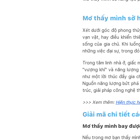
Mơ thấy mình sở h
Xét dưới góc độ phong thủy 
vạn vật, hay điều khiển t
sống của gia chủ. Khi luồ
những việc đại sự, trong đó
Trong tâm linh nhà ở, giấc
"vượng khí" và năng lượng
như một lời thúc đẩy gia c
Nguồn năng lượng bứt phá 
trúc, giải pháp công nghệ t
>>> Xem thêm:
Hiện thực h
Giải mã chi tiết c
Mơ thấy mình bay được
Nếu trong mơ bạn thấy mình