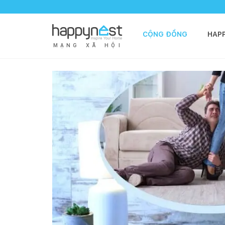
CỘNG ĐỒNG
HAP
M
Ạ
N
G
X
Ã
H
Ộ
I