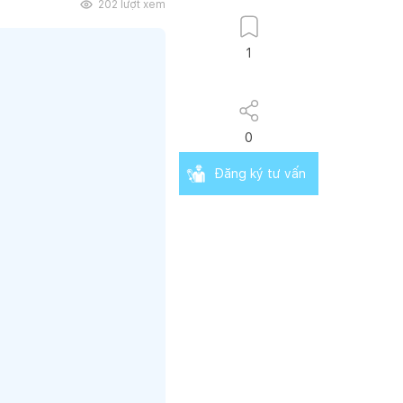
202
lượt xem
1
0
Đăng ký tư vấn