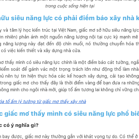
trong cuộc sống hiện tại
ữu siêu năng lực có phải điềm báo xây nhà
và tâm lý học kiến trúc tại Việt Nam, giấc mơ sở hữu siêu năng lự
hiên nhiên) phản ánh một nguồn năng lượng nội tại cực kỳ mạnh mẽ
ng năng lượng này đạt đến độ chín muồi, nó thường chuyển hóa t
 có việc kiến thiết và xây dựng nhà cửa.
 mơ thấy mình có siêu năng lực chính là một điềm báo cát tường, ng
 kiểm soát để gánh vác một trọng trách lớn như động thổ làm nhà
hủ nên tự tin hiện thực hóa các kế hoạch xây dựng, cải tạo không
trong giấc mơ cho thấy đây là thời điểm vàng để bạn đưa ra những
hông minh cho ngôi nhà mới, giúp tổ ấm tương lai không chỉ vững chã
óa tổ ấm lý tưởng từ giấc mơ thấy xây nhà
ác giấc mơ thấy mình có siêu năng lực phổ bi
 có ý nghĩa gì?
 bay được, giấc mơ này thường gắn với khát vọng tự do. Có thể ở 