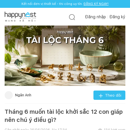
Kết nối đơn vị thiết kế - thi công uy tín.
ĐĂNG KÝ NGAY!
Đăng nhập
Đăng ký
M
Ạ
N
G
X
Ã
H
Ộ
I
Ngân Anh
Theo dõi
Tháng 6 muốn tài lộc khởi sắc 12 con giáp
nên chú ý điều gì?
Cập nhật ngày
25/05/2026, lúc 17:34
134
lượt xem