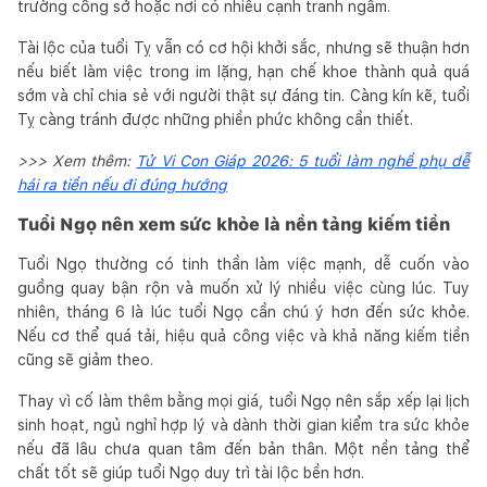
trường công sở hoặc nơi có nhiều cạnh tranh ngầm.
Tài lộc của tuổi Tỵ vẫn có cơ hội khởi sắc, nhưng sẽ thuận hơn
nếu biết làm việc trong im lặng, hạn chế khoe thành quả quá
sớm và chỉ chia sẻ với người thật sự đáng tin. Càng kín kẽ, tuổi
Tỵ càng tránh được những phiền phức không cần thiết.
>>> Xem thêm:
Tử Vi Con Giáp 2026: 5 tuổi làm nghề phụ dễ
hái ra tiền nếu đi đúng hướng
Tuổi Ngọ nên xem sức khỏe là nền tảng kiếm tiền
Tuổi Ngọ thường có tinh thần làm việc mạnh, dễ cuốn vào
guồng quay bận rộn và muốn xử lý nhiều việc cùng lúc. Tuy
nhiên, tháng 6 là lúc tuổi Ngọ cần chú ý hơn đến sức khỏe.
Nếu cơ thể quá tải, hiệu quả công việc và khả năng kiếm tiền
cũng sẽ giảm theo.
Thay vì cố làm thêm bằng mọi giá, tuổi Ngọ nên sắp xếp lại lịch
sinh hoạt, ngủ nghỉ hợp lý và dành thời gian kiểm tra sức khỏe
nếu đã lâu chưa quan tâm đến bản thân. Một nền tảng thể
chất tốt sẽ giúp tuổi Ngọ duy trì tài lộc bền hơn.