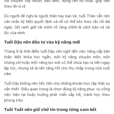
với chuyện vay mượn, bảo lãnh, đứng tên hộ hoặc góp tiền
theo lời rủ rê.
Dù người đề nghị là người thân hay bạn bè, tuổi Thân vẫn nên
cân nhắc kỹ. Một quyết định cả nể có thể kéo theo rắc rối dài
ngày. Giữ ranh giới tài chính rõ ràng chính là cách bảo vệ tài
lộc của mình.
Tuổi Dậu nên đầu tư vào kỹ năng mới
Tháng 6 là thời điểm tuổi Dậu nên nghĩ đến việc nâng cấp bản
thân. Một khóa học ngắn, một kỹ năng chuyên môn, một
chứng chỉ hoặc một năng lực mới có thể chưa tạo ra tiền ngay
lập tức, nhưng sẽ là nền tảng tốt cho thu nhập trong nửa cuối
năm.
Tuổi Dậu không nên tiếc tiền cho những khoản học tập thật sự
cần thiết. Điều quan trọng là chọn đúng kỹ năng phục vụ công
việc hiện tại hoặc hướng phát triển sắp tới, tránh học theo
phong trào.
Tuổi Tuất nên giữ chữ tín trong từng cam kết