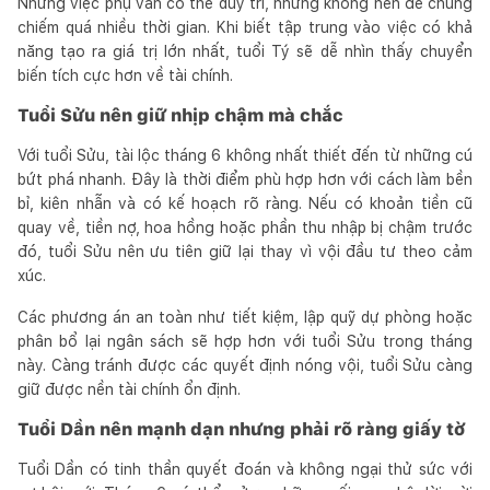
Những việc phụ vẫn có thể duy trì, nhưng không nên để chúng
chiếm quá nhiều thời gian. Khi biết tập trung vào việc có khả
năng tạo ra giá trị lớn nhất, tuổi Tý sẽ dễ nhìn thấy chuyển
biến tích cực hơn về tài chính.
Tuổi Sửu nên giữ nhịp chậm mà chắc
Với tuổi Sửu, tài lộc tháng 6 không nhất thiết đến từ những cú
bứt phá nhanh. Đây là thời điểm phù hợp hơn với cách làm bền
bỉ, kiên nhẫn và có kế hoạch rõ ràng. Nếu có khoản tiền cũ
quay về, tiền nợ, hoa hồng hoặc phần thu nhập bị chậm trước
đó, tuổi Sửu nên ưu tiên giữ lại thay vì vội đầu tư theo cảm
xúc.
Các phương án an toàn như tiết kiệm, lập quỹ dự phòng hoặc
phân bổ lại ngân sách sẽ hợp hơn với tuổi Sửu trong tháng
này. Càng tránh được các quyết định nóng vội, tuổi Sửu càng
giữ được nền tài chính ổn định.
Tuổi Dần nên mạnh dạn nhưng phải rõ ràng giấy tờ
Tuổi Dần có tinh thần quyết đoán và không ngại thử sức với