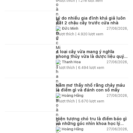
0
lượt thích |
1.216
lượt xem
Lý do nhiều gia đình khá giả luôn
đặt 2 chậu cây trước cửa nhà
27/06/2026,
Đức Minh
1
lượt thích |
4.920
lượt xem
4 loại cây vừa mang ý nghĩa
phong thủy vừa là dược liệu quý
nên trồng trong nhà
27/06/2026,
Thanh Hoa
0
lượt thích |
6.494
lượt xem
Nằm mơ thấy nhổ răng chảy máu
là điềm gì và đánh con số mấy
27/06/2026,
Hoàng Hằng
0
lượt thích |
5.670
lượt xem
Hiện tượng chó tru là điềm báo gì
và những góc nhìn khoa học lý
giải
27/06/2026,
Hoàng Hằng