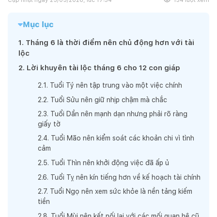
Mục lục
1
.
Tháng 6 là thời điểm nên chủ động hơn với tài
lộc
2
.
Lời khuyên tài lộc tháng 6 cho 12 con giáp
2
.
1
.
Tuổi Tý nên tập trung vào một việc chính
2
.
2
.
Tuổi Sửu nên giữ nhịp chậm mà chắc
2
.
3
.
Tuổi Dần nên mạnh dạn nhưng phải rõ ràng
giấy tờ
2
.
4
.
Tuổi Mão nên kiểm soát các khoản chi vì tình
cảm
2
.
5
.
Tuổi Thìn nên khởi động việc đã ấp ủ
2
.
6
.
Tuổi Tỵ nên kín tiếng hơn về kế hoạch tài chính
2
.
7
.
Tuổi Ngọ nên xem sức khỏe là nền tảng kiếm
tiền
2
.
8
.
Tuổi Mùi nên kết nối lại với các mối quan hệ cũ