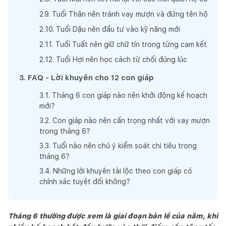
2
.
9
.
Tuổi Thân nên tránh vay mượn và đứng tên hộ
2
.
10
.
Tuổi Dậu nên đầu tư vào kỹ năng mới
2
.
11
.
Tuổi Tuất nên giữ chữ tín trong từng cam kết
2
.
12
.
Tuổi Hợi nên học cách từ chối đúng lúc
3
.
FAQ - Lời khuyên cho 12 con giáp
3
.
1
.
Tháng 6 con giáp nào nên khởi động kế hoạch
mới?
3
.
2
.
Con giáp nào nên cẩn trọng nhất với vay mượn
trong tháng 6?
3
.
3
.
Tuổi nào nên chú ý kiểm soát chi tiêu trong
tháng 6?
3
.
4
.
Những lời khuyên tài lộc theo con giáp có
chính xác tuyệt đối không?
Tháng 6 thường được xem là giai đoạn bản lề của năm, khi