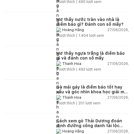
3
lượt thích |
490
lượt xem
Mơ thấy nước tràn vào nhà là
điềm báo gì? Đánh con số mấy?
27/06/2026,
Hoàng Hằng
3
lượt thích |
1.404
lượt xem
Mơ thấy ngựa trắng là điềm báo
gì và đánh con số mấy
27/06/2026,
Thanh Hoa
3
lượt thích |
493
lượt xem
Gà mái gáy là điềm báo tốt hay
xấu và góc nhìn khoa học giải mã
chi tiết
27/06/2026,
Thanh Hoa
3
lượt thích |
201
lượt xem
Cách xem gò Thái Dương đoán
định đường công danh tài lộc
theo nhân tướng học
27/06/2026,
Hoàng Hằng