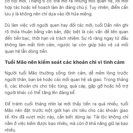
cơ hội mới. Tháng 6 có thể mở ra những mối quan hệ, lời mời
hợp tác hoặc kế hoạch làm ăn đáng chú ý. Tuy nhiên, điểm cần
lưu ý là không nên chỉ dựa vào lời hứa miệng.
Dù làm việc với người quen hay đối tác mới, tuổi Dần nên ghi
rõ thỏa thuận bằng văn bản, đặc biệt là các vấn đề liên quan
đến tiền bạc, thời hạn và trách nhiệm. Sự rõ ràng ngay từ đầu
không làm mất tình cảm, ngược lại còn giúp bảo vệ cả mối
quan hệ lẫn dòng tiền.
Tuổi Mão nên kiểm soát các khoản chi vì tình cảm
Người tuổi Mão thường sống tình cảm, dễ mềm lòng trước
người thân, bạn bè hoặc các mối quan hệ xã giao. Trong tháng
6, các khoản chi cho tiệc tùng, quà cáp, gặp gỡ hoặc hỗ trợ
người khác có thể tăng lên đáng kể.
Để tránh cuối tháng nhìn lại mới thấy tiền ra quá nhiều, tuổi
Mão nên đặt trước một giới hạn chi tiêu cho các khoản giao
tế. Khi đã vượt mức này, cần biết dừng lại. Tài lộc không chỉ
nằm ở việc kiếm được bao nhiêu, mà còn ở khả năng giữ lại bao
nhiêu.