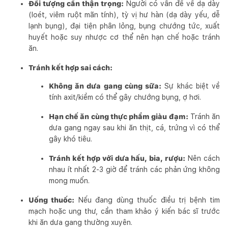
Đối tượng cần thận trọng:
Người có vấn đề về dạ dày
(loét, viêm ruột mãn tính), tỳ vị hư hàn (dạ dày yếu, dễ
lạnh bụng), đại tiện phân lỏng, bụng chướng tức, xuất
huyết hoặc suy nhược cơ thể nên hạn chế hoặc tránh
ăn.
Tránh kết hợp sai cách:
Không ăn dưa gang cùng sữa:
Sự khác biệt về
tính axit/kiềm có thể gây chướng bụng, ợ hơi.
Hạn chế ăn cùng thực phẩm giàu đạm:
Tránh ăn
dưa gang ngay sau khi ăn thịt, cá, trứng vì có thể
gây khó tiêu.
Tránh kết hợp với dưa hấu, bia, rượu:
Nên cách
nhau ít nhất 2-3 giờ để tránh các phản ứng không
mong muốn.
Uống thuốc:
Nếu đang dùng thuốc điều trị bệnh tim
mạch hoặc ung thư, cần tham khảo ý kiến bác sĩ trước
khi ăn dưa gang thường xuyên.