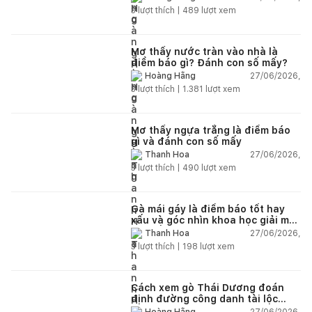
3
lượt thích |
489
lượt xem
Mơ thấy nước tràn vào nhà là
điềm báo gì? Đánh con số mấy?
27/06/2026,
Hoàng Hằng
3
lượt thích |
1.381
lượt xem
Mơ thấy ngựa trắng là điềm báo
gì và đánh con số mấy
27/06/2026,
Thanh Hoa
3
lượt thích |
490
lượt xem
Gà mái gáy là điềm báo tốt hay
xấu và góc nhìn khoa học giải mã
chi tiết
27/06/2026,
Thanh Hoa
3
lượt thích |
198
lượt xem
Cách xem gò Thái Dương đoán
định đường công danh tài lộc
theo nhân tướng học
27/06/2026,