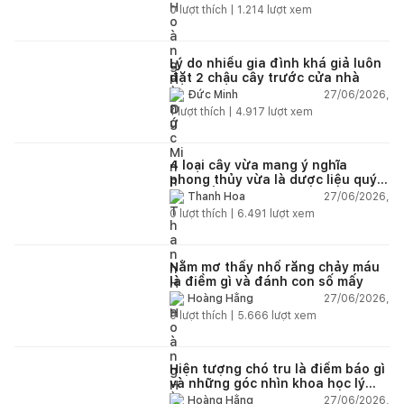
0
lượt thích |
1.214
lượt xem
Lý do nhiều gia đình khá giả luôn
đặt 2 chậu cây trước cửa nhà
27/06/2026,
Đức Minh
1
lượt thích |
4.917
lượt xem
4 loại cây vừa mang ý nghĩa
phong thủy vừa là dược liệu quý
nên trồng trong nhà
27/06/2026,
Thanh Hoa
0
lượt thích |
6.491
lượt xem
Nằm mơ thấy nhổ răng chảy máu
là điềm gì và đánh con số mấy
27/06/2026,
Hoàng Hằng
0
lượt thích |
5.666
lượt xem
Hiện tượng chó tru là điềm báo gì
và những góc nhìn khoa học lý
giải
27/06/2026,
Hoàng Hằng