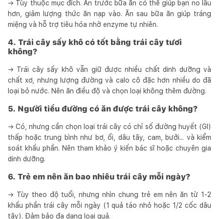
→ Tùy thuộc mục đích. Ăn trước bữa ăn có thể giúp bạn no lâu
hơn, giảm lượng thức ăn nạp vào. Ăn sau bữa ăn giúp tráng
miệng và hỗ trợ tiêu hóa nhờ enzyme tự nhiên.
4. Trái cây sấy khô có tốt bằng trái cây tươi
không?
→ Trái cây sấy khô vẫn giữ được nhiều chất dinh dưỡng và
chất xơ, nhưng lượng đường và calo cô đặc hơn nhiều do đã
loại bỏ nước. Nên ăn điều độ và chọn loại không thêm đường.
5. Người tiểu đường có ăn được trái cây không?
→ Có, nhưng cần chọn loại trái cây có chỉ số đường huyết (GI)
thấp hoặc trung bình như bơ, ổi, dâu tây, cam, bưởi... và kiểm
soát khẩu phần. Nên tham khảo ý kiến bác sĩ hoặc chuyên gia
dinh dưỡng.
6. Trẻ em nên ăn bao nhiêu trái cây mỗi ngày?
→ Tùy theo độ tuổi, nhưng nhìn chung trẻ em nên ăn từ 1-2
khẩu phần trái cây mỗi ngày (1 quả táo nhỏ hoặc 1/2 cốc dâu
tây). Đảm bảo đa dạng loại quả.