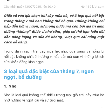
Cập nhật ngày
13/07/2025, lúc 20:40
169
lượt xem
Giữa vô vàn lựa chọn trái cây mùa hè, có 3 loại quả nổi bật
trong tháng 7 mà bạn không thể bỏ qua. Chúng không chỉ
hấp dẫn bởi vị ngon, sự mọng nước mà còn bởi giá trị dinh
dưỡng “khủng” được ví như sâm, giúp cơ thể bạn luôn dồi
dào năng lượng và sức đề kháng, vượt qua cái nóng một
cách dễ dàng.
Trong danh sách trái cây mùa hè, nho, dưa gang và hồng bì
nổi bật không chỉ bởi hương vị hấp dẫn mà còn vì những lợi ích
sức khỏe đáng kinh ngạc.
3 loại quả đặc biệt của tháng 7, ngon
ngọt, bổ dưỡng
1. Nho
Nho là loại quả không thể thiếu trong mọi giỏ trái cây mùa hè
nhờ hương vị ngọt dịu và sự tươi mát.