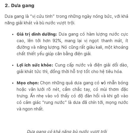
2. Dưa gang
Dưa gang là “vị cứu tinh” trong những ngày nóng bức, với khả
năng giải khát và bù nước vượt trội.
Giá trị dinh dưỡng:
Dưa gang có hàm lượng nước cực
cao, lên tới hơn 92%, mang lại vị ngọt thanh mát, ít
đường và năng lượng. Nó cũng rất giàu kali, một khoáng
chất thiết yếu giúp cân bằng điện giải.
Lợi ích sức khỏe:
Cung cấp nước và điện giải dồi dào,
giải khát tức thì, đồng thời hỗ trợ tốt cho hệ tiêu hóa.
Mẹo chọn:
Chọn những quả dưa gang có
v
ỏ nhẵn bóng
hoặc vân lưới rõ nét, cầm chắc tay, có mùi thơm đặc
trưng. Ấn nhẹ vào vỏ thấy có độ đàn hồi và khi gõ vào
có cảm giác “rung nước” là dưa đã chín tới, mọng nước
và ngon nhất.
Dưa gang có khả năng bù nước vượt trội