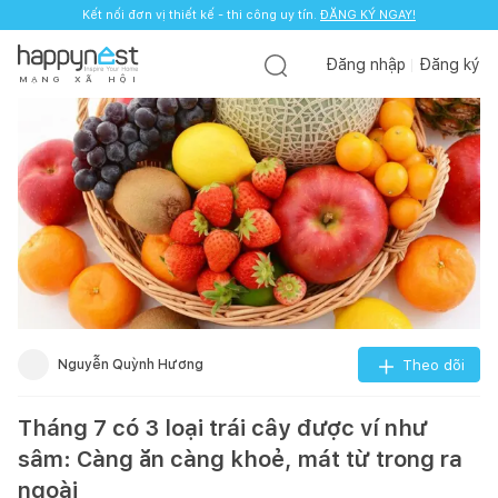
Kết nối đơn vị thiết kế - thi công uy tín.
ĐĂNG KÝ NGAY!
Đăng nhập
Đăng ký
M
Ạ
N
G
X
Ã
H
Ộ
I
Nguyễn Quỳnh Hương
Theo dõi
Tháng 7 có 3 loại trái cây được ví như
sâm: Càng ăn càng khoẻ, mát từ trong ra
ngoài