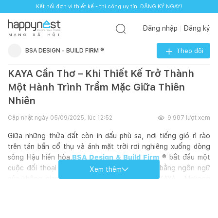
Kết nối đơn vị thiết kế - thi công uy tín.
ĐĂNG KÝ NGAY!
Đăng nhập
Đăng ký
M
Ạ
N
G
X
Ã
H
Ộ
I
BSA DESIGN - BUILD FIRM ®
Theo dõi
KAYA Cần Thơ – Khi Thiết Kế Trở Thành
Một Hành Trình Trầm Mặc Giữa Thiên
Nhiên
Cập nhật ngày
05/09/2025, lúc 12:52
9.987
lượt xem
Giữa những thửa đất còn in dấu phù sa, nơi tiếng gió rì rào
trên tán bần cổ thụ và ánh mặt trời rơi nghiêng xuống dòng
sông Hậu hiền hòa,
BSA Design & Build Firm
® bắt đầu một
cuộc đối thoại – không phải bằng lời nói, mà bằng ngôn ngữ
Xem thêm
của không gian, ánh sáng và vật liệu. Dự án KAYA - Mekong
River Front Dining & Lounge Kaya Cần Thơ không chỉ đơn
thuần là những công trình nghỉ chân, mà là sự lắng đọng của
ký ức bản địa, là hành trình trở về với tự nhiên trong hình hài