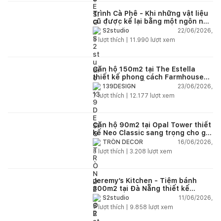
Trình Cà Phê - Khi những vật liệu
cũ được kể lại bằng một ngôn ngữ
thiết kế mới
22/06/2026,
S2studio
5
lượt thích |
11.990
lượt xem
Căn hộ 150m2 tại The Estella
thiết kế phong cách Farmhouse
thanh lịch và ấm áp
23/06/2026,
139DESIGN
7
lượt thích |
12.177
lượt xem
Căn hộ 90m2 tại Opal Tower thiết
kế Neo Classic sang trọng cho gia
đình trẻ
16/06/2026,
TRÒN DECOR
8
lượt thích |
3.208
lượt xem
Jeremy’s Kitchen - Tiệm bánh
300m2 tại Đà Nẵng thiết kế
phong cách công nghiệp hiện đại
11/06/2026,
S2studio
ngập tràn ánh sáng tự nhiên
7
lượt thích |
9.858
lượt xem