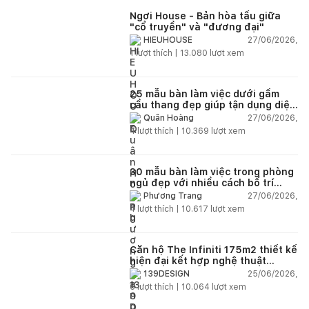
giữ, để lay động, và để chạm vào phần sâu lắng nhất trong
Ngơi House - Bản hòa tấu giữa
mỗi con người, khơi mở sự tinh tế giữa người – vật – cảnh –
"cổ truyền" và "đương đại"
tâm hồn.
27/06/2026,
HIEUHOUSE
1
lượt thích |
13.080
lượt xem
Thông tin công trình:
Địa điểm: Số 10 Sông Hậu, Cái Khế, Ninh Kiều, Cần Thơ
25 mẫu bàn làm việc dưới gầm
cầu thang đẹp giúp tận dụng diện
Năm hoàn thành: 2024
tích tưởng chừng bị bỏ quên
27/06/2026,
Quân Hoàng
4
lượt thích |
10.369
lượt xem
Đơn vị thiết kế & thi công:
BSA Design & Build Firm®
KTS chủ trì:
Nguyễn Đức Phương
30 mẫu bàn làm việc trong phòng
ngủ đẹp với nhiều cách bố trí
Nhiếp ảnh gia:
Minq Bui
thông minh cho mọi diện tích
27/06/2026,
Phương Trang
4
lượt thích |
10.617
lượt xem
Căn hộ The Infiniti 175m2 thiết kế
hiện đại kết hợp nghệ thuật
Modern Art đầy cảm xúc
25/06/2026,
139DESIGN
6
lượt thích |
10.064
lượt xem