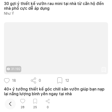
30 gợi ý thiết kế vườn rau mini tại nhà từ căn hộ đến
nhà phố cực dễ áp dụng
Như Ý
Kết nối thiết kế, thi công
Mua sắm hoàn thiện nhà
31.192
18
0
12
40+ ý tưởng thiết kế góc chill sân vườn giúp bạn nạp
lại năng lượng bình yên ngay tại nhà
Nguyễn Quỳnh Hương
28
25
0