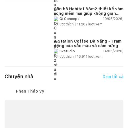
Căn hộ Habitat 88m2 thiết kế vòm
cong mềm mại giúp không gian
sống hiện đại trở nên ấm áp hơn
19/05/2026,
Qi Concept
15
lượt thích |
11.202
lượt xem
A Station Coffee Đà Nẵng - Trạm
dừng của sắc màu và cảm hứng
14/05/2026,
S2studio
18
lượt thích |
16.911
lượt xem
Chuyện nhà
Xem tất cả
Phan Thảo Vy