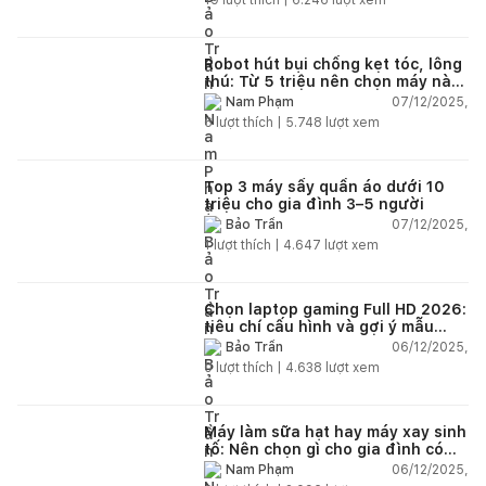
Robot hút bụi chống kẹt tóc, lông
thú: Từ 5 triệu nên chọn máy nào
năm 2025–2026?
07/12/2025,
Nam Phạm
6
lượt thích |
5.748
lượt xem
Top 3 máy sấy quần áo dưới 10
triệu cho gia đình 3–5 người
07/12/2025,
Bảo Trần
1
lượt thích |
4.647
lượt xem
Chọn laptop gaming Full HD 2026:
tiêu chí cấu hình và gợi ý mẫu
đáng mua
06/12/2025,
Bảo Trần
0
lượt thích |
4.638
lượt xem
Máy làm sữa hạt hay máy xay sinh
tố: Nên chọn gì cho gia đình có
trẻ nhỏ (2–4 người)?
06/12/2025,
Nam Phạm