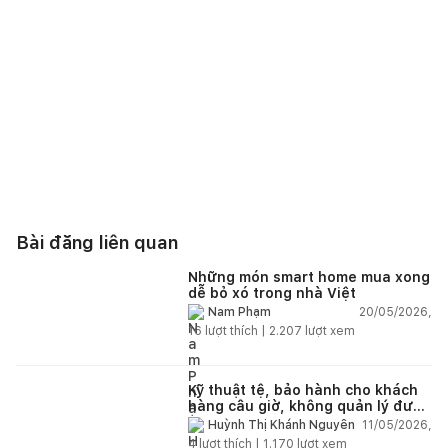
Bài đăng liên quan
Những món smart home mua xong
dễ bỏ xó trong nhà Việt
20/05/2026,
Nam Phạm
16
lượt thích |
2.207
lượt xem
Kỹ thuật tệ, bảo hành cho khách
hàng câu giờ, không quản lý được
nhân viên xây dựng của mình,
11/05/2026,
Huỳnh Thị Khánh Nguyên
điện nhẹ, điện nước, tường quá
4
lượt thích |
1.170
lượt xem