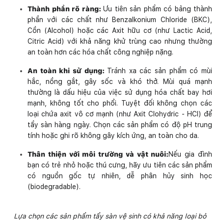
Thành phần rõ ràng:
Ưu tiên sản phẩm có bảng thành
phần với các chất như Benzalkonium Chloride (BKC),
Cồn (Alcohol) hoặc các Axit hữu cơ (như Lactic Acid,
Citric Acid) với khả năng khử trùng cao nhưng thường
an toàn hơn các hóa chất công nghiệp nặng.
An toàn khi sử dụng:
Tránh xa các sản phẩm có mùi
hắc, nồng gắt, gây sốc và khó thở. Mùi quá mạnh
thường là dấu hiệu của việc sử dụng hóa chất bay hơi
mạnh, không tốt cho phổi. Tuyệt đối không chọn các
loại chứa axit vô cơ mạnh (như Axit Clohydric - HCl) để
tẩy sàn hàng ngày. Chọn các sản phẩm có độ pH trung
tính hoặc ghi rõ không gây kích ứng, an toàn cho da.
Thân thiện với môi trường và vật nuôi:
Nếu gia đình
bạn có trẻ nhỏ hoặc thú cưng, hãy ưu tiên các sản phẩm
có nguồn gốc tự nhiên, dễ phân hủy sinh học
(biodegradable).
Lựa chọn các sản phẩm tẩy sàn vệ sinh có khả năng loại bỏ