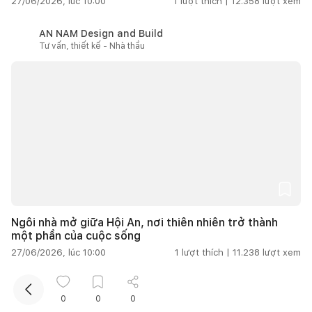
27/06/2026, lúc 10:00
1
lượt thích |
12.358
lượt xem
AN NAM Design and Build
Tư vấn, thiết kế - Nhà thầu
Kết nối thiết kế, thi công
Mua sắm hoàn thiện nhà
Ngôi nhà mở giữa Hội An, nơi thiên nhiên trở thành
một phần của cuộc sống
27/06/2026, lúc 10:00
1
lượt thích |
11.238
lượt xem
Thu Nguyễn
0
0
0