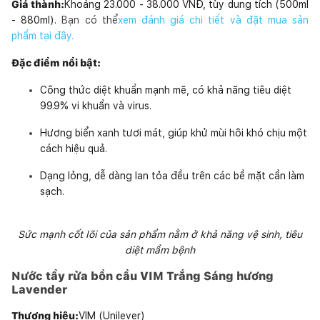
Giá thành:
Khoảng 23.000 - 38.000 VNĐ, tùy dung tích (500ml
- 880ml).
Bạn có thể
xem đánh giá chi tiết và đặt mua sản
phẩm tại đây.
Đặc điểm nổi bật:
Công thức diệt khuẩn mạnh mẽ, có khả năng tiêu diệt
99.9% vi khuẩn và virus.
Hương biển xanh tươi mát, giúp khử mùi hôi khó chịu một
cách hiệu quả.
Dạng lỏng, dễ dàng lan tỏa đều trên các bề mặt cần làm
sạch.
Sức mạnh cốt lõi của sản phẩm nằm ở khả năng vệ sinh, tiêu
diệt mầm bệnh
Nước tẩy rửa bồn cầu VIM Trắng Sáng hương
Lavender
Thương hiệu:
VIM (Unilever)