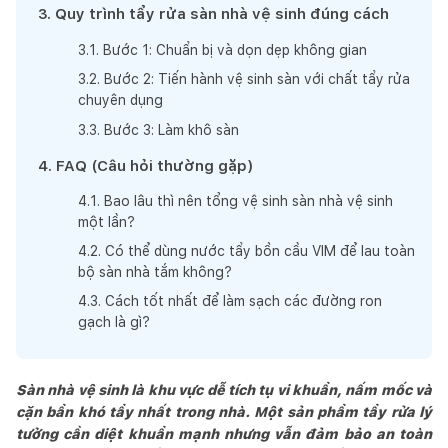
3
.
Quy trình tẩy rửa sàn nhà vệ sinh đúng cách
3
.
1
.
Bước 1: Chuẩn bị và dọn dẹp không gian
3
.
2
.
Bước 2: Tiến hành vệ sinh sàn với chất tẩy rửa
chuyên dụng
3
.
3
.
Bước 3: Làm khô sàn
4
.
FAQ (Câu hỏi thường gặp)
4
.
1
.
Bao lâu thì nên tổng vệ sinh sàn nhà vệ sinh
một lần?
4
.
2
.
Có thể dùng nước tẩy bồn cầu VIM để lau toàn
bộ sàn nhà tắm không?
4
.
3
.
Cách tốt nhất để làm sạch các đường ron
gạch là gì?
Sàn nhà vệ sinh là khu vực dễ tích tụ vi khuẩn, nấm mốc và
cặn bẩn khó tẩy nhất trong nhà. Một sản phẩm tẩy rửa lý
tưởng cần diệt khuẩn mạnh nhưng vẫn đảm bảo an toàn