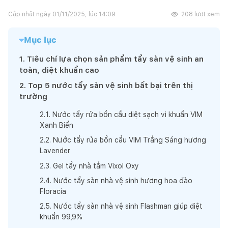
Cập nhật ngày
01/11/2025, lúc 14:09
208
lượt xem
Mục lục
1
.
Tiêu chí lựa chọn sản phẩm tẩy sàn vệ sinh an
toàn, diệt khuẩn cao
2
.
Top 5 nước tẩy sàn vệ sinh bất bại trên thị
trường
2
.
1
.
Nước tẩy rửa bồn cầu diệt sạch vi khuẩn VIM
Xanh Biển
2
.
2
.
Nước tẩy rửa bồn cầu VIM Trắng Sáng hương
Lavender
2
.
3
.
Gel tẩy nhà tắm Vixol Oxy
2
.
4
.
Nước tẩy sàn nhà vệ sinh hương hoa đào
Floracia
2
.
5
.
Nước tẩy sàn nhà vệ sinh Flashman giúp diệt
khuẩn 99,9%