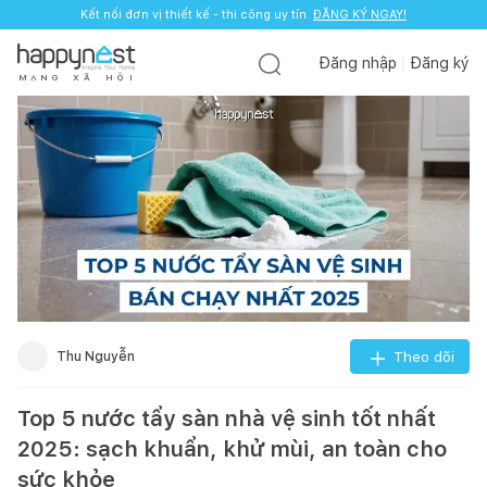
Kết nối đơn vị thiết kế - thi công uy tín.
ĐĂNG KÝ NGAY!
Đăng nhập
Đăng ký
M
Ạ
N
G
X
Ã
H
Ộ
I
Thu Nguyễn
Theo dõi
Top 5 nước tẩy sàn nhà vệ sinh tốt nhất
2025: sạch khuẩn, khử mùi, an toàn cho
sức khỏe