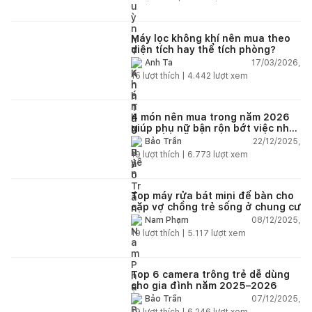
kém. Luôn đổ lỗi cho nhân viên.
Bảo hành quá tệ, tôi phải đợi rất
lâu mới dc bảo hành, liên hệ để
được bảo hành thì bơ khách
Máy lọc không khí nên mua theo
diện tích hay thể tích phòng?
17/03/2026,
Anh Ta
15
lượt thích |
4.442
lượt xem
4 món nên mua trong năm 2026
giúp phụ nữ bận rộn bớt việc nhà,
nhẹ đầu mỗi ngày
22/12/2025,
Bảo Trần
19
lượt thích |
6.773
lượt xem
Top máy rửa bát mini để bàn cho
cặp vợ chồng trẻ sống ở chung cư
08/12/2025,
Nam Phạm
19
lượt thích |
5.117
lượt xem
Top 6 camera trông trẻ dễ dùng
cho gia đình năm 2025–2026
07/12/2025,
Bảo Trần
19
lượt thích |
6.246
lượt xem