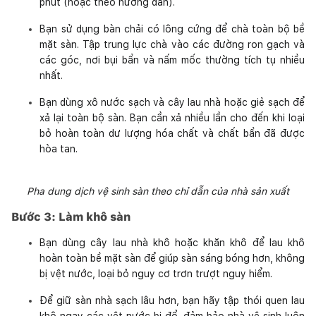
phút (hoặc theo hướng dẫn).
Bạn sử dụng bàn chải có lông cứng để chà toàn bộ bề
mặt sàn. Tập trung lực chà vào các đường ron gạch và
các góc, nơi bụi bẩn và nấm mốc thường tích tụ nhiều
nhất.
Bạn dùng xô nước sạch và cây lau nhà hoặc giẻ sạch để
xả lại toàn bộ sàn. Bạn cần xả nhiều lần cho đến khi loại
bỏ hoàn toàn dư lượng hóa chất và chất bẩn đã được
hòa tan.
Pha dung dịch vệ sinh sàn theo chỉ dẫn của nhà sản xuất
Bước 3: Làm khô sàn
Bạn dùng cây lau nhà khô hoặc khăn khô để lau khô
hoàn toàn bề mặt sàn để giúp sàn sáng bóng hơn, không
bị vệt nước, loại bỏ nguy cơ trơn trượt nguy hiểm.
Để giữ sàn nhà sạch lâu hơn, bạn hãy tập thói quen lau
khô ngay các vệt nước bị đổ, đảm bảo nhà vệ sinh luôn