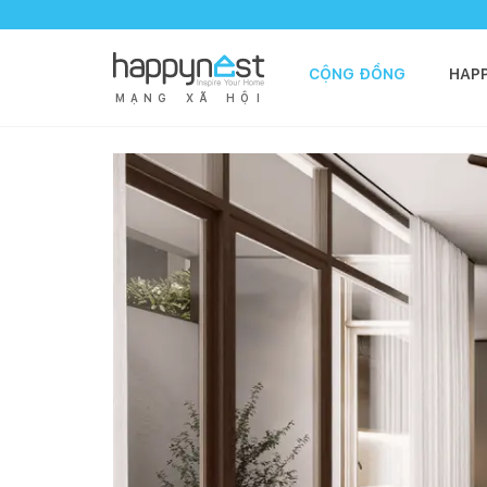
CỘNG ĐỒNG
HAP
M
Ạ
N
G
X
Ã
H
Ộ
I