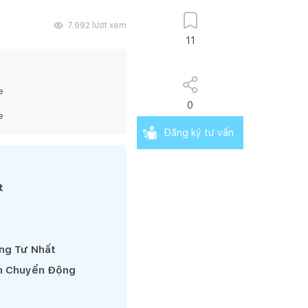
7.992
lượt xem
11
e
0
e
Đăng ký tư vấn
t
êng Tư Nhất
nh Chuyển Động