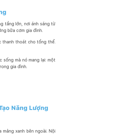
ng
ng tầng lớn, nơi ánh sáng từ
ững bữa cơm gia đình.
c thanh thoát cho tổng thể.
ác sống mà nó mang lại: một
rong gia đình.
 Tạo Năng Lượng
a mảng xanh bên ngoài. Nội