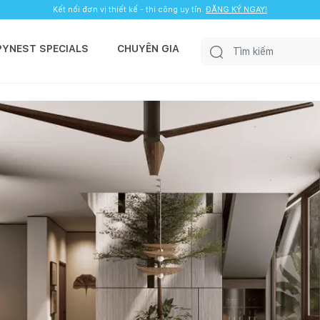
Kết nối đơn vị thiết kế - thi công uy tín.
ĐĂNG KÝ NGAY!
PYNEST SPECIALS
CHUYÊN GIA