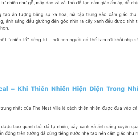
u tự nhiên như gỗ, mây đan và vải thô để tạo cảm giác ấm áp, dễ chị
 tạo ấn tượng bằng sự xa hoa, mà tập trung vào cảm giác thư g
ng, ánh sáng đầu giường đến góc nhìn ra cây xanh đều được tính t
 hơn.
t “chiếc tổ” riêng tư – nơi con người có thể tạm rời khỏi nhịp số
cal – Khi Thiên Nhiên Hiện Diện Trong N
rưng nhất của The Nest Villa là cách thiên nhiên được đưa vào cả
 được bao quanh bởi đá tự nhiên, cây xanh và ánh sáng xuyên qua 
n động trên tường đá cùng tiếng nước nhẹ tạo nên cảm giác như một