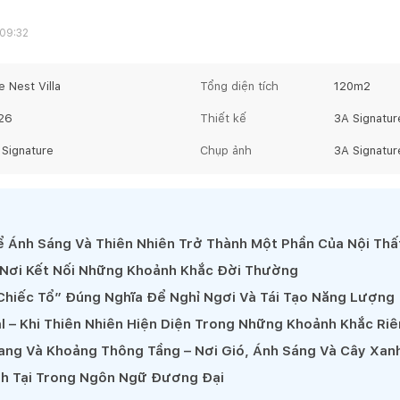
 09:32
 Nest Villa
Tổng diện tích
120
m2
26
Thiết kế
3A Signatur
 Signature
Chụp ảnh
3A Signatur
 Ánh Sáng Và Thiên Nhiên Trở Thành Một Phần Của Nội Thấ
 Nơi Kết Nối Những Khoảnh Khắc Đời Thường
Chiếc Tổ” Đúng Nghĩa Để Nghỉ Ngơi Và Tái Tạo Năng Lượng
l – Khi Thiên Nhiên Hiện Diện Trong Những Khoảnh Khắc Ri
ang Và Khoảng Thông Tầng – Nơi Gió, Ánh Sáng Và Cây Xa
nh Tại Trong Ngôn Ngữ Đương Đại