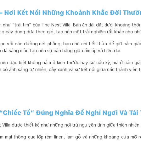
– Nơi Kết Nối Những Khoảnh Khắc Đời Thườ
như “trái tim” của The Nest Villa. Bàn ăn dài đặt dưới khoảng thô
g cây đung đưa theo gió, tạo nên một trải nghiệm rất khác cho nh
gọn với các đường nét phẳng, hạn chế chi tiết thừa để giữ cảm giá
p đá sáng màu tạo nên sự cân bằng giữa ấm áp và hiện đại.
 nên đặc biệt không nằm ở kích thước hay sự cầu kỳ, mà ở cảm gi
 có ánh sáng tự nhiên, cây xanh và sự kết nối giữa các thành viên t
“Chiếc Tổ” Đúng Nghĩa Để Nghỉ Ngơi Và Tái
Villa được thiết kế như những nơi trú ngụ yên tĩnh giữa thiên nhiên.
m mại thông qua lớp rèm linen, lam gỗ và những khoảng cửa mở r