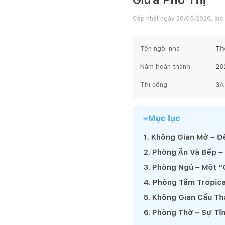
Cập nhật ngày
28/05/2026, lúc
Tên ngôi nhà
The
Năm hoàn thành
20
Thi công
3A
Mục lục
1
.
Không Gian Mở – Để
2
.
Phòng Ăn Và Bếp –
3
.
Phòng Ngủ – Một “
4
.
Phòng Tắm Tropica
5
.
Không Gian Cầu Th
6
.
Phòng Thờ – Sự Tĩ