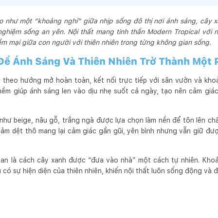
o như một “khoảng nghỉ” giữa nhịp sống đô thị nơi ánh sáng, cây x
 nghiệm sống an yên. Nội thất mang tinh thần Modern Tropical vớ
m mại giữa con người với thiên nhiên trong từng không gian sống.
Để Ánh Sáng Và Thiên Nhiên Trở Thành Một 
theo hướng mở hoàn toàn, kết nối trực tiếp với sân vườn và kho
 mềm giúp ánh sáng len vào dịu nhẹ suốt cả ngày, tạo nên cảm giá
hư beige, nâu gỗ, trắng ngà được lựa chọn làm nền để tôn lên chất
hảm dệt thô mang lại cảm giác gần gũi, yên bình nhưng vẫn giữ đượ
ian là cách cây xanh được “đưa vào nhà” một cách tự nhiên. Kho
 có sự hiện diện của thiên nhiên, khiến nội thất luôn sống động và 