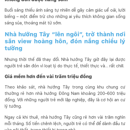
Buổi sáng thiếu ánh sáng tự nhiên dễ gây cảm giác uể oải, lười
biếng – một điểm trừ cho những ai yêu thích không gian sống
sáng sủa, thoáng mát từ sớm.
Nhà hướng Tây “lên ngôi”, trở thành nơi
săn view hoàng hôn, đón nắng chiều lý
tưởng
Nhưng thời thế đã thay đổi. Nhà hướng Tây giờ đây lại được
người trẻ săn đón vì loạt lý do thực tế, thiết thực và… rất chill.
Giá mềm hơn đến vài trăm triệu đồng
Theo khảo sát, nhà hướng Tây trong cùng khu chung cư
thường rẻ hơn nhà hướng Đông Nam khoảng 200–600 triệu
đồng. Với những người trẻ mới lập nghiệp, đây là cơ hội an cư
lý tưởng.
Ngay cả khi thuê, nhà hướng Tây cũng rẻ hơn vài trăm nghìn
mỗi tháng. Số tiền chênh lệch, người trẻ có thể để dành đầu tư
vào nội thất, trang thiết bị trong nhà.