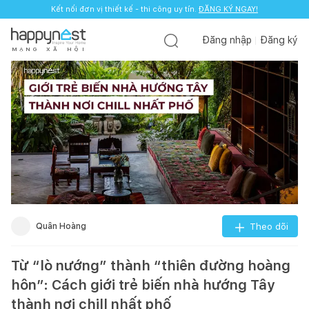
Kết nối đơn vị thiết kế - thi công uy tín.
ĐĂNG KÝ NGAY!
Đăng nhập
Đăng ký
M
Ạ
N
G
X
Ã
H
Ộ
I
Quân Hoàng
Theo dõi
Từ “lò nướng” thành “thiên đường hoàng
hôn”: Cách giới trẻ biến nhà hướng Tây
thành nơi chill nhất phố