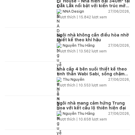
LT House – Nhà hiện đại 340m² tại
Đắk Lắk nổi bật với kiến trúc mở
và hệ sân vườn kết nối thiên
27/06/2026,
NNA Design
nhiên
3
lượt thích |
15.842
lượt xem
Ngôi nhà không cần điều hòa nhờ
thiết kế theo khí hậu
27/06/2026,
Nguyễn Thu Hằng
2
lượt thích |
13.562
lượt xem
Nhà cấp 4 bên suối thiết kế theo
tinh thần Wabi Sabi, sống chậm
giữa thiên nhiên
27/06/2026,
Thu Nguyễn
1
lượt thích |
10.553
lượt xem
Ngôi nhà mang cảm hứng Trung
Hoa với kết cấu lộ thiên hiện đại
27/06/2026,
Nguyễn Thu Hằng
1
lượt thích |
10.658
lượt xem