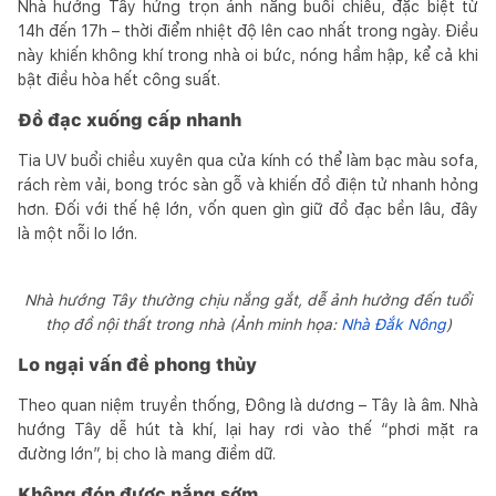
Nhà hướng Tây hứng trọn ánh nắng buổi chiều, đặc biệt từ
14h đến 17h – thời điểm nhiệt độ lên cao nhất trong ngày. Điều
này khiến không khí trong nhà oi bức, nóng hầm hập, kể cả khi
bật điều hòa hết công suất.
Đồ đạc xuống cấp nhanh
Tia UV buổi chiều xuyên qua cửa kính có thể làm bạc màu sofa,
rách rèm vải, bong tróc sàn gỗ và khiến đồ điện tử nhanh hỏng
hơn. Đối với thế hệ lớn, vốn quen gìn giữ đồ đạc bền lâu, đây
là một nỗi lo lớn.
Nhà hướng Tây thường chịu nắng gắt, dễ ảnh hưởng đến tuổi
thọ đồ nội thất trong nhà (Ảnh minh họa:
Nhà Đắk Nông
)
Lo ngại vấn đề phong thủy
Theo quan niệm truyền thống, Đông là dương – Tây là âm. Nhà
hướng Tây dễ hút tà khí, lại hay rơi vào thế “phơi mặt ra
đường lớn”, bị cho là mang điềm dữ.
Không đón được nắng sớm