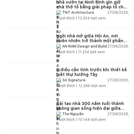
Nhà vườn tại Ninh Bình gìn giữ
nhà thờ tổ bằng giải pháp tổ chức
lại không gian
27/06/2026,
TNT Architecture
1
lượt thích |
12.354
lượt xem
Ngôi nhà mở giữa Hội An, nơi
thiên nhiên trở thành một phần
của cuộc sống
27/06/2026,
AN NAM Design and Build
1
lượt thích |
11.234
lượt xem
5 điều cần tính trước khi thiết kế
biệt thự hướng Tây
27/06/2026,
3A Signature
2
lượt thích |
12.286
lượt xem
Cải tạo nhà 300 năm tuổi thành
không gian sống hiện đại giữa
thiên nhiên
27/06/2026,
Thu Nguyễn
1
lượt thích |
10.144
lượt xem