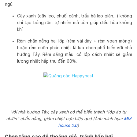
ngủ.
Cây xanh (dây leo, chuối cảnh, trầu bà leo giàn…) không
chỉ tạo bóng râm tự nhiên mà còn giúp điều hòa không
khí.
Rèm chắn nắng hai lớp (rèm vải dày + rèm voan mỏng)
hoặc rèm cuốn phản nhiệt là lựa chọn phổ biến với nhà
hướng Tây. Rèm sáng màu, có lớp cách nhiệt sẽ giảm
lượng nhiệt hấp thụ đến 60%.
Với nhà hướng Tây, cây xanh có thể biến thành “lớp áo tự
nhiên” chắn nắng, giảm nhiệt cực hiệu quả (Ảnh minh họa:
MM
house 2.0
)
Chọn tầng cao để thoáng gió, tránh hấp hơi