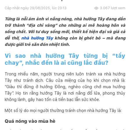
Cập nhật ngày
29/08/2025, lúc 23:13
3.067
lượt xem
Từng là nỗi ám ảnh vì nắng nóng, nhà hướng Tây đang dần
trở thành “địa chỉ vàng” cho những ai mê hoàng hôn và
sống chất. Với tư duy sống mới, thiết kế hiện đại và giá cả
dễ thở,
nhà hướng Tây
không còn bị ghét bỏ – mà đang
được giới trẻ săn đón nhiệt tình.
Vì sao nhà hướng Tây từng bị “tẩy
chay”, nhắc đến là ai cũng lắc đầu?
Trong nhiều năm, người trung niên luôn tránh xa nhà hướng
Tây như tránh dịch. Câu cửa miệng của họ khi chọn nhà là:
“Giàu thì đừng ở hướng Đông, nghèo cũng chớ mua hướng
Tây”. Họ tin rằng hướng Tây là nơi nắng đổ lửa, phong thủy
không lành, gây hao tốn cả tiền bạc lẫn sức khỏe.
Một số lý do mọi người thường tránh chọn nhà hướng Tây là:
Quá nóng vào mùa hè