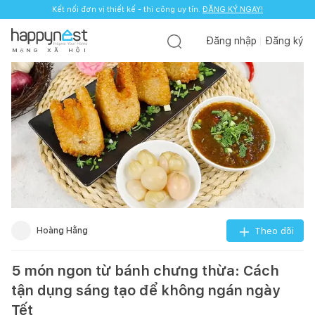
Kết nối đơn vị thiết kế - thi công uy tín.
ĐĂNG KÝ NGAY!
Đăng nhập
Đăng ký
M
Ạ
N
G
X
Ã
H
Ộ
I
Hoàng Hằng
Theo dõi
5 món ngon từ bánh chưng thừa: Cách
tận dụng sáng tạo để không ngán ngày
Tết