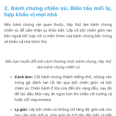
2. Bánh chưng chiên xù: Biến tấu mới lạ,
hợp khẩu vị mọi nhà
Nếu bánh chưng rán quen thuộc, hãy thử làm bánh chưng
chiên xù để cảm nhận sự khác biệt. Lớp vỏ bột chiên giòn tan
bên ngoài kết hợp với vị mềm thơm của bánh chưng bên trong
sẽ khiến cả nhà thích thú.
Nếu bạn muốn đổi mới cách thưởng thức bánh chưng, hãy thử
làm bánh chưng chiên xù
Cách làm:
Cắt bánh chưng thành miếng nhỏ, nhúng vào
trứng gà đánh tan rồi lăn qua bột chiên giòn và bột
chiên xù. Chiên bánh ở lửa vừa đến khi vàng đều, sau đó
để ráo dầu. Món này ăn ngon hơn khi chấm với tương cà
hoặc sốt mayonnaise.
Lý giải:
Lớp bột chiên xù không chỉ tăng độ giòn mà còn
tạo cảm giác mới lạ, giúp món ăn trở nên đặc biệt và hấp