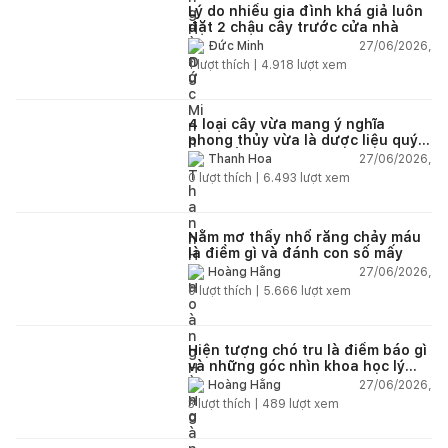
Lý do nhiều gia đình khá giả luôn
đặt 2 chậu cây trước cửa nhà
27/06/2026,
Đức Minh
1
lượt thích |
4.918
lượt xem
4 loại cây vừa mang ý nghĩa
phong thủy vừa là dược liệu quý
nên trồng trong nhà
27/06/2026,
Thanh Hoa
0
lượt thích |
6.493
lượt xem
Nằm mơ thấy nhổ răng chảy máu
là điềm gì và đánh con số mấy
27/06/2026,
Hoàng Hằng
0
lượt thích |
5.666
lượt xem
Hiện tượng chó tru là điềm báo gì
và những góc nhìn khoa học lý
giải
27/06/2026,
Hoàng Hằng
3
lượt thích |
489
lượt xem