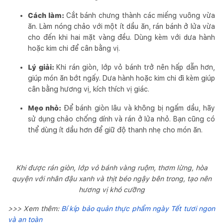
Cách làm:
Cắt bánh chưng thành các miếng vuông vừa
ăn. Làm nóng chảo với một ít dầu ăn, rán bánh ở lửa vừa
cho đến khi hai mặt vàng đều. Dùng kèm với dưa hành
hoặc kim chi để cân bằng vị.
Lý giải:
Khi rán giòn, lớp vỏ bánh trở nên hấp dẫn hơn,
giúp món ăn bớt ngấy. Dưa hành hoặc kim chi đi kèm giúp
cân bằng hương vị, kích thích vị giác.
Mẹo nhỏ:
Để bánh giòn lâu và không bị ngấm dầu, hãy
sử dụng chảo chống dính và rán ở lửa nhỏ. Bạn cũng có
thể dùng ít dầu hơn để giữ độ thanh nhẹ cho món ăn.
Khi được rán giòn, lớp vỏ bánh vàng ruộm, thơm lừng, hòa
quyện với nhân đậu xanh và thịt béo ngậy bên trong, tạo nên
hương vị khó cưỡng
>>> Xem thêm:
Bí kíp bảo quản thực phẩm ngày Tết tươi ngon
và an toàn