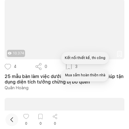
10.374
Kết nối thiết kế, thi công
4
0
3
Mua sắm hoàn thiện nhà
25 mẫu bàn làm việc dưới gầm cầu thang đẹp giúp tận
dụng diện tích tưởng chừng bị bỏ quên
Quân Hoàng
0
0
0