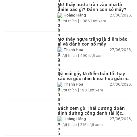
Mơ thấy nước tràn vào nhà là
điềm báo gì? Đánh con số mấy?
27/06/2026,
Hoàng Hằng
3
lượt thích |
1.386
lượt xem
Mơ thấy ngựa trắng là điềm báo
gì và đánh con số mấy
27/06/2026,
Thanh Hoa
3
lượt thích |
490
lượt xem
Gà mái gáy là điềm báo tốt hay
xấu và góc nhìn khoa học giải mã
chi tiết
27/06/2026,
Thanh Hoa
3
lượt thích |
198
lượt xem
Cách xem gò Thái Dương đoán
định đường công danh tài lộc
theo nhân tướng học
27/06/2026,
Hoàng Hằng
3
lượt thích |
215
lượt xem