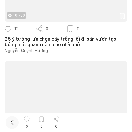
10.728
12
0
9
25 ý tưởng lựa chọn cây trồng lối đi sân vườn tạo
bóng mát quanh năm cho nhà phố
Nguyễn Quỳnh Hương
Kết nối thiết kế, thi công
Mua sắm hoàn thiện nhà
12.170
0
0
0
7
0
5