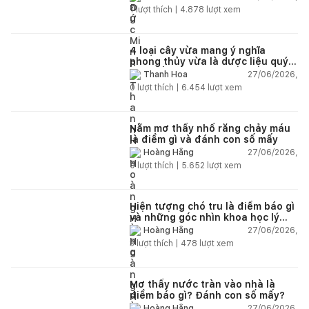
1
lượt thích |
4.878
lượt xem
4 loại cây vừa mang ý nghĩa
phong thủy vừa là dược liệu quý
nên trồng trong nhà
27/06/2026,
Thanh Hoa
0
lượt thích |
6.454
lượt xem
Nằm mơ thấy nhổ răng chảy máu
là điềm gì và đánh con số mấy
27/06/2026,
Hoàng Hằng
0
lượt thích |
5.652
lượt xem
Hiện tượng chó tru là điềm báo gì
và những góc nhìn khoa học lý
giải
27/06/2026,
Hoàng Hằng
3
lượt thích |
478
lượt xem
Mơ thấy nước tràn vào nhà là
điềm báo gì? Đánh con số mấy?
27/06/2026,
Hoàng Hằng