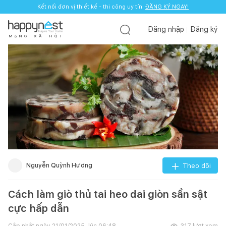
Kết nối đơn vị thiết kế - thi công uy tín.
ĐĂNG KÝ NGAY!
Đăng nhập
Đăng ký
M
Ạ
N
G
X
Ã
H
Ộ
I
Nguyễn Quỳnh Hương
Theo dõi
Cách làm giò thủ tai heo dai giòn sần sật
cực hấp dẫn
Cập nhật ngày
21/01/2025, lúc 06:48
317
lượt xem