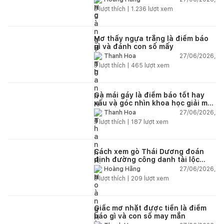
3
lượt thích |
1.236
lượt xem
Mơ thấy ngựa trắng là điềm báo
gì và đánh con số mấy
27/06/2026,
Thanh Hoa
3
lượt thích |
465
lượt xem
Gà mái gáy là điềm báo tốt hay
xấu và góc nhìn khoa học giải mã
chi tiết
27/06/2026,
Thanh Hoa
3
lượt thích |
187
lượt xem
Cách xem gò Thái Dương đoán
định đường công danh tài lộc
theo nhân tướng học
27/06/2026,
Hoàng Hằng
3
lượt thích |
209
lượt xem
Giấc mơ nhặt được tiền là điềm
báo gì và con số may mắn