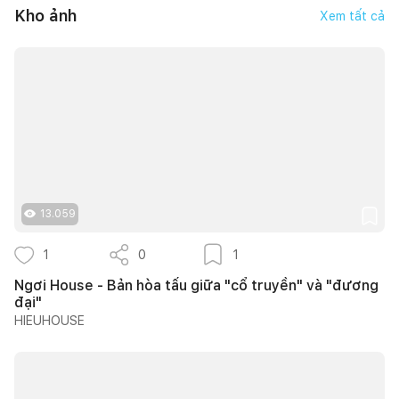
Kho ảnh
Xem tất cả
13.059
1
0
1
Ngơi House - Bản hòa tấu giữa "cổ truyền" và "đương
đại"
HIEUHOUSE