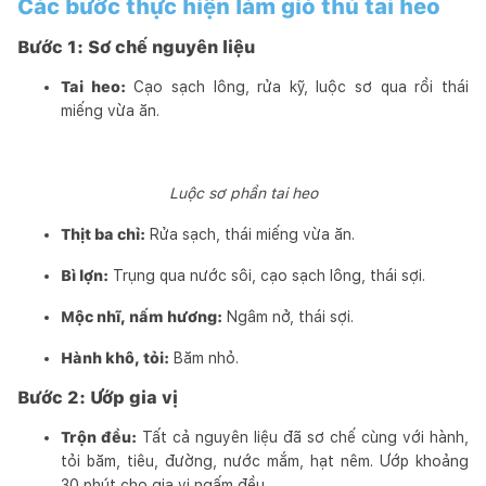
Các bước thực hiện làm giò thủ tai heo
Bước 1: Sơ chế nguyên liệu
Tai heo:
Cạo sạch lông, rửa kỹ, luộc sơ qua rồi thái
miếng vừa ăn.
Luộc sơ phần tai heo
Thịt ba chỉ:
Rửa sạch, thái miếng vừa ăn.
Bì lợn:
Trụng qua nước sôi, cạo sạch lông, thái sợi.
Mộc nhĩ, nấm hương:
Ngâm nở, thái sợi.
Hành khô, tỏi:
Băm nhỏ.
Bước 2: Ướp gia vị
Trộn đều:
Tất cả nguyên liệu đã sơ chế cùng với hành,
tỏi băm, tiêu, đường, nước mắm, hạt nêm. Ướp khoảng
30 phút cho gia vị ngấm đều.