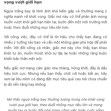
vọng vượt giới hạn
Ngựa trắng bay là hình ảnh khá hiếm gặp và thường mang ý
nghĩa mạnh về khát vọng. Giấc mơ này có thể phản ánh mong
muốn vượt khỏi giới hạn hiện tại, bước đến một môi trường mới
hoặc theo đuổi những mục tiêu lớn hơn.
Với công việc, đây có thể là tín hiệu cho thấy bạn đang có
nhiều ý tưởng táo bạo và cần một không gian phù hợp để phát
triển. Với đời sống cá nhân, giấc mơ này cho thấy bạn khao
khát tự do, muốn thoát khỏi sự lặp lại hoặc những ràng buộc
khiến bản thân mệt mỏi.
Nếu giấc mơ mang cảm giác nhẹ nhàng, hứng khởi, đây là dấu
hiệu tích cực. Nhưng nếu bạn thấy chới với hoặc bất an, hãy
xem lại liệu mình có đang đặt mục tiêu quá cao mà chưa chuẩn
bị đủ nền tảng hay không.
Mơ thấy ngựa trắng bay thường tượng trưng cho khát vọng
vượt qua giới hạn, theo đuổi những mục tiêu lớn và mong
muốn tạo ra bước đột phá trong công việc hoặc cuộc sống