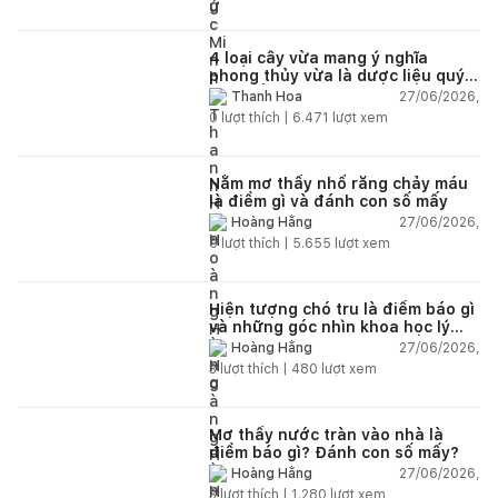
4 loại cây vừa mang ý nghĩa
phong thủy vừa là dược liệu quý
nên trồng trong nhà
27/06/2026,
Thanh Hoa
0
lượt thích |
6.471
lượt xem
Nằm mơ thấy nhổ răng chảy máu
là điềm gì và đánh con số mấy
27/06/2026,
Hoàng Hằng
0
lượt thích |
5.655
lượt xem
Hiện tượng chó tru là điềm báo gì
và những góc nhìn khoa học lý
giải
27/06/2026,
Hoàng Hằng
3
lượt thích |
480
lượt xem
Mơ thấy nước tràn vào nhà là
điềm báo gì? Đánh con số mấy?
27/06/2026,
Hoàng Hằng
3
lượt thích |
1.280
lượt xem