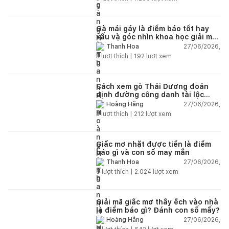
Gà mái gáy là điềm báo tốt hay
xấu và góc nhìn khoa học giải mã
chi tiết
27/06/2026,
Thanh Hoa
3
lượt thích |
192
lượt xem
Cách xem gò Thái Dương đoán
định đường công danh tài lộc
theo nhân tướng học
27/06/2026,
Hoàng Hằng
3
lượt thích |
212
lượt xem
Giấc mơ nhặt được tiền là điềm
báo gì và con số may mắn
27/06/2026,
Thanh Hoa
6
lượt thích |
2.024
lượt xem
Giải mã giấc mơ thấy ếch vào nhà
là điềm báo gì? Đánh con số mấy?
27/06/2026,
Hoàng Hằng