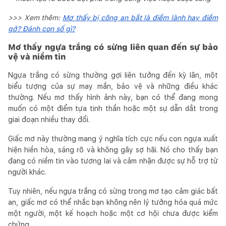
>>> Xem thêm:
Mơ thấy bị công an bắt là điềm lành hay điềm
gở? Đánh con số gì?
Mơ thấy ngựa trắng có sừng liên quan đến sự bảo
vệ và niềm tin
Ngựa trắng có sừng thường gợi liên tưởng đến kỳ lân, một
biểu tượng của sự may mắn, bảo vệ và những điều khác
thường. Nếu mơ thấy hình ảnh này, bạn có thể đang mong
muốn có một điểm tựa tinh thần hoặc một sự dẫn dắt trong
giai đoạn nhiều thay đổi.
Giấc mơ này thường mang ý nghĩa tích cực nếu con ngựa xuất
hiện hiền hòa, sáng rõ và không gây sợ hãi. Nó cho thấy bạn
đang có niềm tin vào tương lai và cảm nhận được sự hỗ trợ từ
người khác.
Tuy nhiên, nếu ngựa trắng có sừng trong mơ tạo cảm giác bất
an, giấc mơ có thể nhắc bạn không nên lý tưởng hóa quá mức
một người, một kế hoạch hoặc một cơ hội chưa được kiểm
chứng.