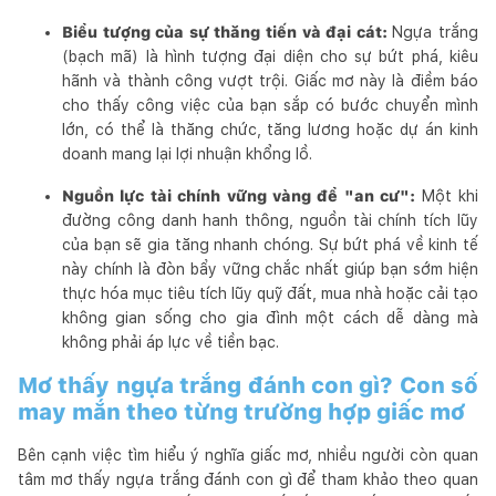
Biểu tượng của sự thăng tiến và đại cát:
Ngựa trắng
(bạch mã) là hình tượng đại diện cho sự bứt phá, kiêu
hãnh và thành công vượt trội. Giấc mơ này là điềm báo
cho thấy công việc của bạn sắp có bước chuyển mình
lớn, có thể là thăng chức, tăng lương hoặc dự án kinh
doanh mang lại lợi nhuận khổng lồ.
Nguồn lực tài chính vững vàng để "an cư":
Một khi
đường công danh hanh thông, nguồn tài chính tích lũy
của bạn sẽ gia tăng nhanh chóng. Sự bứt phá về kinh tế
này chính là đòn bẩy vững chắc nhất giúp bạn sớm hiện
thực hóa mục tiêu tích lũy quỹ đất, mua nhà hoặc cải tạo
không gian sống cho gia đình một cách dễ dàng mà
không phải áp lực về tiền bạc.
Mơ thấy ngựa trắng đánh con gì? Con số
may mắn theo từng trường hợp giấc mơ
Bên cạnh việc tìm hiểu ý nghĩa giấc mơ, nhiều người còn quan
tâm mơ thấy ngựa trắng đánh con gì để tham khảo theo quan