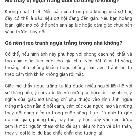
Mơ thấy bị ngựa trắng đuổi có đáng lo không?
Không nhất thiết. Nếu cảm xúc trong mơ không quá sợ hãi,
đây có thể là dấu hiệu cơ hội đang đến gần. Nếu bạn hoảng
loạn, giấc mơ có thể phản ánh áp lực hoặc cảm giác chưa sẵn
sàng trước thay đổi.
Có nên treo tranh ngựa trắng trong nhà không?
Có thể, nếu hình ảnh này phù hợp với phong cách nội thất và
tạo cảm giác tích cực cho gia chủ. Nên đặt ở vị trí sáng,
thoáng như phòng khách hoặc phòng làm việc, tránh bố trí
theo cảm tính khiến không gian rối mắt.
Giấc mơ thấy ngựa trắng từ lâu được nhiều người liên hệ với
sự thăng tiến, ý chí vươn lên và những cơ hội mới. Tuy nhiên, ý
nghĩa của giấc mơ không chỉ phụ thuộc vào hình ảnh ngựa
trắng mà còn nằm ở bối cảnh, cảm xúc của người mơ và những
thay đổi đang diễn ra trong cuộc sống thực. Dù nhìn từ góc
độ dân gian, phong thủy hay tâm lý học, đây vẫn nên được
xem là một nguồn tham khảo để bạn hiểu rõ hơn về bản thân,
thay vì coi là lời dự báo chắc chắn cho tương lai.