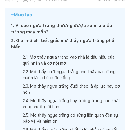
Mục lục
1
.
Vì sao ngựa trắng thường được xem là biểu
tượng may mắn?
2
.
Giải mã chi tiết giấc mơ thấy ngựa trắng phổ
biến
2
.
1
.
Mơ thấy ngựa trắng vào nhà là dấu hiệu của
quý nhân và cơ hội mới
2
.
2
.
Mơ thấy cưỡi ngựa trắng cho thấy bạn đang
muốn làm chủ cuộc sống
2
.
3
.
Mơ thấy ngựa trắng đuổi theo là áp lực hay cơ
hội?
2
.
4
.
Mơ thấy ngựa trắng bay tượng trưng cho khát
vọng vượt giới hạn
2
.
5
.
Mơ thấy ngựa trắng có sừng liên quan đến sự
bảo vệ và niềm tin
2
.
6
.
Mơ thấy ngựa trắng chết là lời nhắc về sự kết