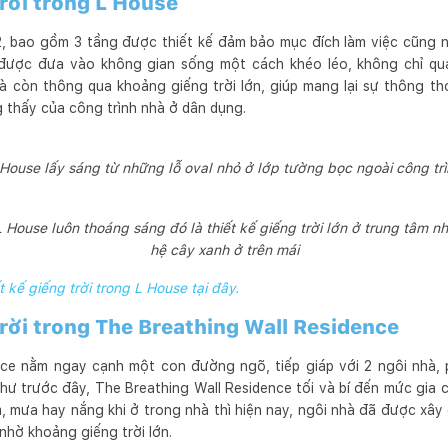
trời trong L House
, bao gồm 3 tầng được thiết kế đảm bảo mục đích làm việc cũng n
được đưa vào không gian sống một cách khéo léo, không chỉ qua
à còn thông qua khoảng giếng trời lớn, giúp mang lại sự thông tho
 thấy của công trình nhà ở dân dụng.
 House lấy sáng từ những lỗ oval nhỏ ở lớp tường bọc ngoài công trì
 House luôn thoáng sáng đó là thiết kế giếng trời lớn ở trung tâm 
hệ cây xanh ở trên mái
ết kế giếng trời trong L House tại đây.
 trời trong The Breathing Wall Residence
nce nằm ngay cạnh một con đường ngõ, tiếp giáp với 2 ngôi nhà,
ư trước đây, The Breathing Wall Residence tối và bí đến mức gia c
, mưa hay nắng khi ở trong nhà thì hiện nay, ngôi nhà đã được xây 
nhờ khoảng giếng trời lớn.