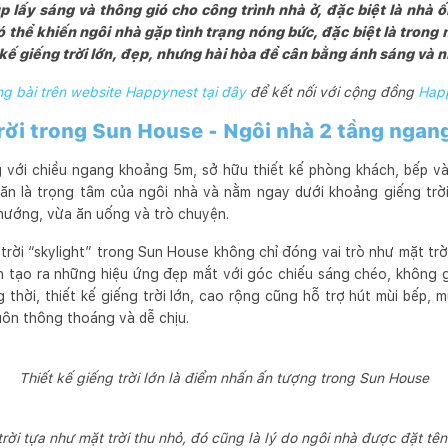
iúp lấy sáng và thông gió cho công trình nhà ở, đặc biệt là nhà
có thể khiến ngôi nhà gặp tình trạng nóng bức, đặc biệt là tron
kế giếng trời lớn, đẹp, nhưng hài hòa để cân bằng ánh sáng và n
 bài trên website Happynest tại đây
để kết nối với cộng đồng
Hap
 trời trong Sun House - Ngôi nhà 2 tầng nga
 với chiều ngang khoảng 5m, sở hữu thiết kế phòng khách, bếp và
ăn là trọng tâm của ngôi nhà và nằm ngay dưới khoảng giếng trời.
nướng, vừa ăn uống và trò chuyện.
 trời “skylight” trong Sun House không chỉ đóng vai trò như mặt trờ
n tạo ra những hiệu ứng đẹp mắt với góc chiếu sáng chéo, không g
thời, thiết kế giếng trời lớn, cao rộng cũng hỗ trợ hút mùi bếp, m
uôn thông thoáng và dễ chịu.
Thiết kế giếng trời lớn là điểm nhấn ấn tượng trong Sun House
trời tựa như mặt trời thu nhỏ, đó cũng là lý do ngôi nhà được đặt tê