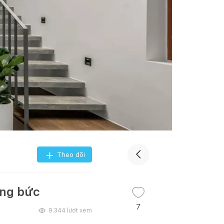
Theo dõi
óng bức
7
9.344
lượt xem