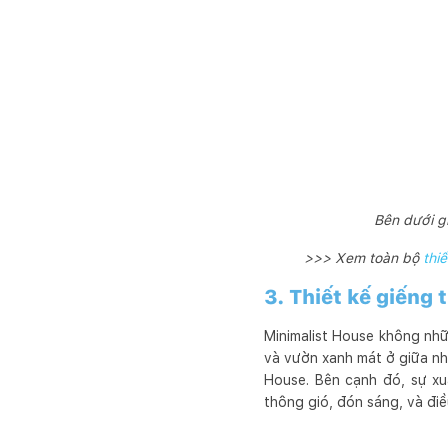
Bên dưới gi
>>> Xem toàn bộ
thiế
3. Thiết kế giếng
Minimalist House không nhữ
và vườn xanh mát ở giữa nhà
House. Bên cạnh đó, sự xuấ
thông gió, đón sáng, và điề