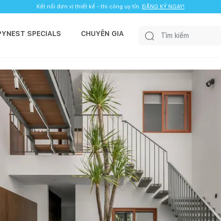
Kết nối đơn vị thiết kế - thi công uy tín.
ĐĂNG KÝ NGAY!
PYNEST SPECIALS
CHUYÊN GIA