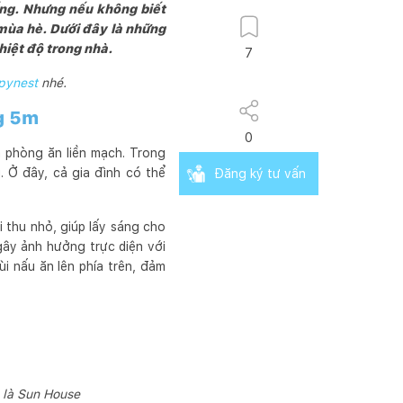
 ống. Nhưng nếu không biết
g mùa hè. Dưới đây là những
hiệt độ trong nhà.
7
pynest
nhé.
ng 5m
0
 phòng ăn liền mạch. Trong
 Ở đây, cả gia đình có thể
Đăng ký tư vấn
i thu nhỏ, giúp lấy sáng cho
ây ảnh hưởng trực diện với
ùi nấu ăn lên phía trên, đảm
n là Sun House