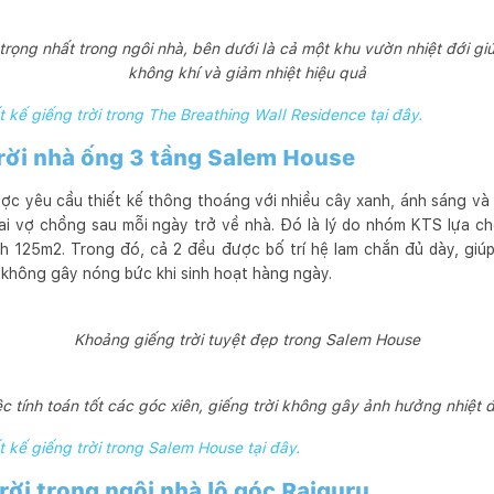
trọng nhất trong ngôi nhà, bên dưới là cả một khu vườn nhiệt đới giú
không khí và giảm nhiệt hiệu quả
t kế giếng trời trong The Breathing Wall Residence tại đây.
 trời nhà ống 3 tầng Salem House
ợc yêu cầu thiết kế thông thoáng với nhiều cây xanh, ánh sáng và
hai vợ chồng sau mỗi ngày trở về nhà. Đó là lý do nhóm KTS lựa chọ
ch 125m2. Trong đó, cả 2 đều được bố trí hệ lam chắn đủ dày, gi
không gây nóng bức khi sinh hoạt hàng ngày.
Khoảng giếng trời tuyệt đẹp trong Salem House
c tính toán tốt các góc xiên, giếng trời không gây ảnh hưởng nhiệt 
t kế giếng trời trong Salem House tại đây.
trời trong ngôi nhà lô góc Rajguru