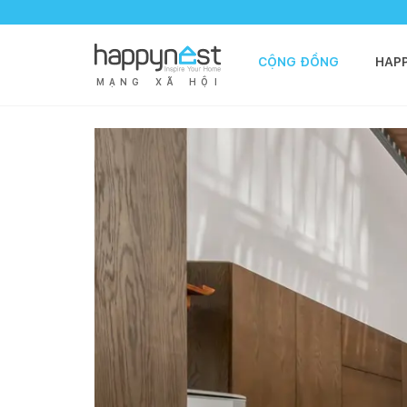
CỘNG ĐỒNG
HAP
M
Ạ
N
G
X
Ã
H
Ộ
I