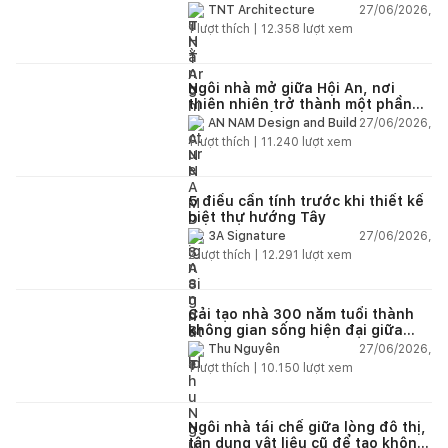
lại không gian
27/06/2026,
TNT Architecture
1
lượt thích |
12.358
lượt xem
Ngôi nhà mở giữa Hội An, nơi
thiên nhiên trở thành một phần
của cuộc sống
27/06/2026,
AN NAM Design and Build
1
lượt thích |
11.240
lượt xem
5 điều cần tính trước khi thiết kế
biệt thự hướng Tây
27/06/2026,
3A Signature
2
lượt thích |
12.291
lượt xem
Cải tạo nhà 300 năm tuổi thành
không gian sống hiện đại giữa
thiên nhiên
27/06/2026,
Thu Nguyễn
1
lượt thích |
10.150
lượt xem
Ngôi nhà tái chế giữa lòng đô thị,
tận dụng vật liệu cũ để tạo không