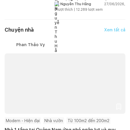
gian sống linh hoạt
27/06/2026,
Nguyễn Thu Hằng
2
lượt thích |
12.289
lượt xem
Chuyện nhà
Xem tất cả
Phan Thảo Vy
Modern - Hiện đại
Nhà vườn
Từ 100m2 đến 200m2
Nhà 1 tầng tại Quảng Nam ứng phó ngập lụt và quy