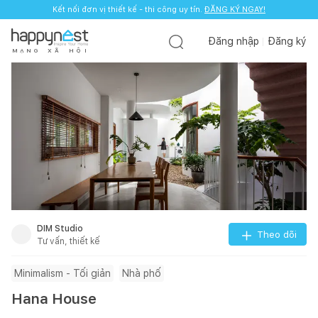
Kết nối đơn vị thiết kế - thi công uy tín.
ĐĂNG KÝ NGAY!
Đăng nhập
Đăng ký
M
Ạ
N
G
X
Ã
H
Ộ
I
DIM Studio
Theo dõi
Tư vấn, thiết kế
Minimalism - Tối giản
Nhà phố
Hana House