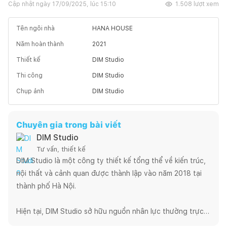
Cập nhật ngày
17/09/2025, lúc 15:10
1.508
lượt xem
Tên ngôi nhà
HANA HOUSE
Năm hoàn thành
2021
Thiết kế
DIM Studio
Thi công
DIM Studio
Chụp ảnh
DIM Studio
Chuyên gia trong bài viết
DIM Studio
Tư vấn, thiết kế
DIM Studio là một công ty thiết kế tổng thể về kiến trúc, 
nội thất và cảnh quan được thành lập vào năm 2018 tại 
thành phố Hà Nội.

Hiện tại, DIM Studio sở hữu nguồn nhân lực thường trực 
gồm kiến trúc sư, kiến trúc sư ngoại viên, nội thất và kỹ 