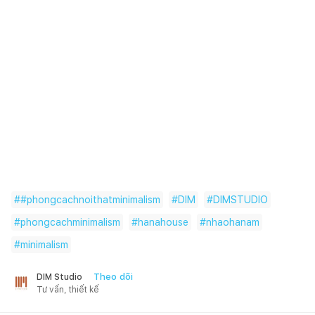
#
#phongcachnoithatminimalism
#
DIM
#
DIMSTUDIO
#
phongcachminimalism
#
hanahouse
#
nhaohanam
#
minimalism
Theo dõi
DIM Studio
Tư vấn, thiết kế