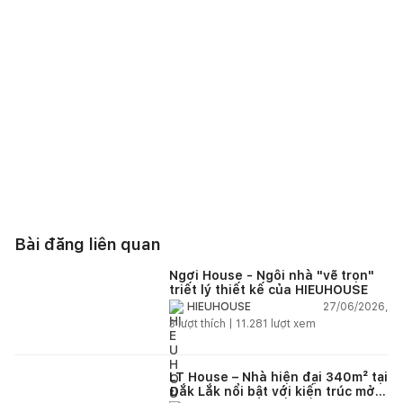
Bài đăng liên quan
Ngơi House - Ngôi nhà "vẽ trọn"
triết lý thiết kế của HIEUHOUSE
27/06/2026,
HIEUHOUSE
3
lượt thích |
11.281
lượt xem
LT House – Nhà hiện đại 340m² tại
Đắk Lắk nổi bật với kiến trúc mở