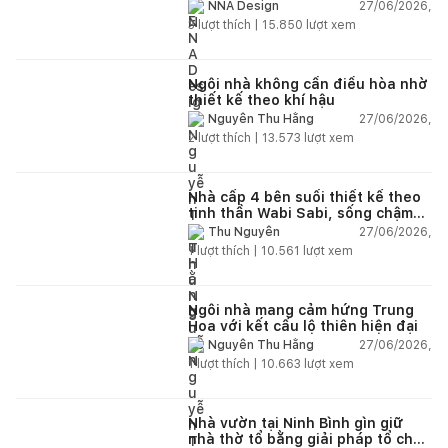
và hệ sân vườn kết nối thiên
27/06/2026,
NNA Design
nhiên
3
lượt thích |
15.850
lượt xem
Ngôi nhà không cần điều hòa nhờ
thiết kế theo khí hậu
27/06/2026,
Nguyễn Thu Hằng
2
lượt thích |
13.573
lượt xem
Nhà cấp 4 bên suối thiết kế theo
tinh thần Wabi Sabi, sống chậm
giữa thiên nhiên
27/06/2026,
Thu Nguyễn
1
lượt thích |
10.561
lượt xem
Ngôi nhà mang cảm hứng Trung
Hoa với kết cấu lộ thiên hiện đại
27/06/2026,
Nguyễn Thu Hằng
1
lượt thích |
10.663
lượt xem
Nhà vườn tại Ninh Bình gìn giữ
nhà thờ tổ bằng giải pháp tổ chức