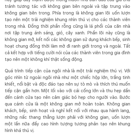
tránh tương tác với không gian bên ngoài và tập trung vào
không gian bên trong. Phía trong là không gian lõi uốn lượn
tạo nên một trải nghiệm khung nhìn thú vị cho các thành viên
trong nhà. Đồng thời phần rỗng cũng là lá phổi của căn nhà
nơi tập trung ánh sáng, gió, cây xanh. Phần lõi này cũng là
không gian mở, kết nối các không gian sử dụng khách bếp, sinh
hoạt chung đồng thời làm mờ đi ranh giới trong và ngoài. Tất
cả kết hợp với tiếng cười nói của các thành viên trong gia đình
tạo nên một không khí thật sống động.
Quá trình tiếp cận của ngôi nhà là một trải nghiệm thú vị. Với
góc nhìn từ ngoài ngôi nhà như một chiếc hộp lớn, trắng tinh
khiết, nổi bật và độc đáo tạo nên sự tò mò và thích thú muốn
tiếp cận gần hơn. Một lối vào với cái cổng lớn và thu hẹp dần
đến cánh cửa tạo nên cảm giác bó hẹp cho người vào. Bước
qua cánh cửa là một không gian mở hoàn toàn. Không gian
khách, bếp, sinh hoạt và nghỉ kết nối với nhau qua hành lang,
những nấc thang thẳng lượn phải với không gian, uốn lượn
một lần nữa đẩy cao hình tượng tương phản tạo nên khung
hình khá thú vị.