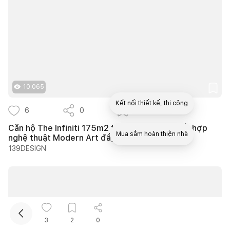
10.065
Kết nối thiết kế, thi công
6
0
3
Căn hộ The Infiniti 175m2 thiết kế hiện đại kết hợp
Mua sắm hoàn thiện nhà
nghệ thuật Modern Art đầy cảm xúc
139DESIGN
3
2
0