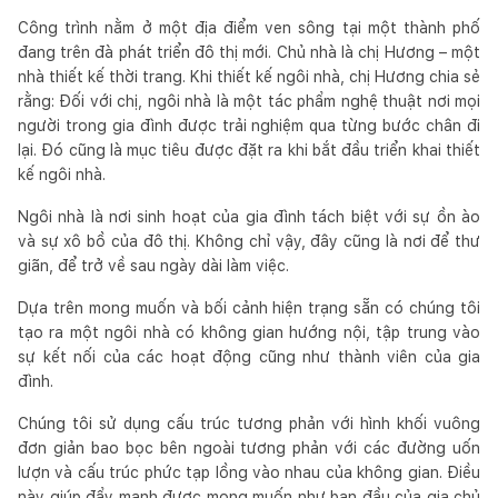
thuật viên. Không những thế, DIM Studio còn thường 
Công trình nằm ở một địa điểm ven sông tại một thành phố
xuyên cộng tác với các cộng tác viên tự do như kỹ sư xây 
đang trên đà phát triển đô thị mới. Chủ nhà là chị Hương – một
nhà thiết kế thời trang. Khi thiết kế ngôi nhà, chị Hương chia sẻ
dựng, kỹ sư cơ khí v.v…được chọn lọc cho từng dự án 
rằng: Đối với chị, ngôi nhà là một tác phẩm nghệ thuật nơi mọi
riêng biệt.

người trong gia đình được trải nghiệm qua từng bước chân đi
lại. Đó cũng là mục tiêu được đặt ra khi bắt đầu triển khai thiết
Công ty chuyên về thiết kế khách sạn, khu nghỉ dưỡng 
kế ngôi nhà.
xanh ,căn hộ và biệt thự. DIM Studio được cộng đồng 
quốc tế hoan nghênh với phong cách thiết kế đặc biệt, 
Ngôi nhà là nơi sinh hoạt của gia đình tách biệt với sự ồn ào
và sự xô bồ của đô thị. Không chỉ vậy, đây cũng là nơi để thư
hiện đại, sáng tạo, theo phong cách tối giản. DIM Studio 
giãn, để trở về sau ngày dài làm việc.
tự hào khi đạt được sự hài lòng và tin tưởng hợp tác của 
khách hàng. Tập trung vào chất lượng cao với sự chú ý 
Dựa trên mong muốn và bối cảnh hiện trạng sẵn có chúng tôi
đến từng chi tiết trong việc thực hiện các dự án chuyên 
tạo ra một ngôi nhà có không gian hướng nội, tập trung vào
nghiệp , chúng tôi tiếp cận từng dự án theo một cách 
sự kết nối của các hoạt động cũng như thành viên của gia
đình.
riêng biệt để phù hợp với những đặc thù riêng của dự án 
để phấn đấu đưa đến khách hàng một sản phẩm hoàn 
Chúng tôi sử dụng cấu trúc tương phản với hình khối vuông
thiện nhưng không kém phần độc đáo.
đơn giản bao bọc bên ngoài tương phản với các đường uốn
lượn và cấu trúc phức tạp lồng vào nhau của không gian. Điều
này giúp đẩy mạnh được mong muốn như ban đầu của gia chủ