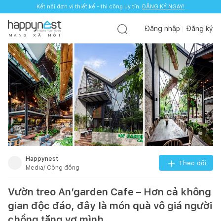
Kết nối đơn vị thiết kế - thi công uy tín.
ĐĂNG KÝ NGAY!
Đăng nhập
Đăng ký
M
Ạ
N
G
X
Ã
H
Ộ
I
Happynest
Theo dõi
Media/ Cộng đồng
Vườn treo An’garden Cafe – Hơn cả không
gian độc đáo, đây là món quà vô giá người
chồng tặng vợ mình