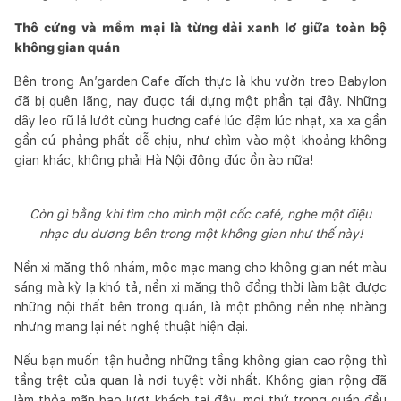
Thô cứng và mềm mại là từng dải xanh lơ giữa toàn bộ
không gian quán
Bên trong An’garden Cafe đích thực là khu vườn treo Babylon
đã bị quên lãng, nay được tái dựng một phần tại đây. Những
dây leo rũ lả lướt cùng hương café lúc đậm lúc nhạt, xa xa gần
gần cứ phảng phất dễ chịu, như chìm vào một khoảng không
gian khác, không phải Hà Nội đông đúc ồn ào nữa!
Còn gì bằng khi tìm cho mình một cốc café, nghe một điệu
nhạc du dương bên trong một không gian như thế này!
Nền xi măng thô nhám, mộc mạc mang cho không gian nét màu
sáng mà kỳ lạ khó tả, nền xi măng thô đồng thời làm bật được
những nội thất bên trong quán, là một phông nền nhẹ nhàng
nhưng mang lại nét nghệ thuật hiện đại.
Nếu bạn muốn tận hưởng những tầng không gian cao rộng thì
tầng trệt của quan là nơi tuyệt vời nhất. Không gian rộng đã
làm thỏa mãn bao lượt khách tại đây, mọi thứ trong quán đều