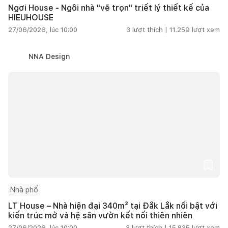
Ngơi House - Ngôi nhà "vẽ trọn" triết lý thiết kế của
HIEUHOUSE
27/06/2026, lúc 10:00
3
lượt thích |
11.259
lượt xem
NNA Design
Nhà phố
LT House – Nhà hiện đại 340m² tại Đắk Lắk nổi bật với
kiến trúc mở và hệ sân vườn kết nối thiên nhiên
27/06/2026, lúc 10:00
3
lượt thích |
15.835
lượt xem