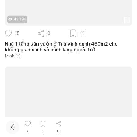
43.296
15
0
11
Nhà 1 tầng sân vườn ở Trà Vinh dành 450m2 cho
không gian xanh và hành lang ngoài trời
Minh Tú
Kết nối thiết kế, thi công
Mua sắm hoàn thiện nhà
10.259
2
1
0