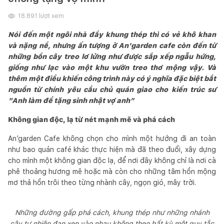
18.891
lượt xem
Nói đến một ngôi nhà đầy khung thép thì có vẻ khô khan
và nặng nề, nhưng ấn tượng ở An'garden cafe còn đến từ
những bồn cây treo lơ lửng như được sắp xếp ngẫu hứng,
giống như lạc vào một khu vườn treo thơ mộng vậy. Và
thêm một điều khiến công trình này có ý nghĩa đặc biệt bắt
nguồn từ chính yêu cầu chủ quán giao cho kiến trúc sư
"Anh làm để tặng sinh nhật vợ anh”
Không gian độc, lạ từ nét mạnh mẽ và phá cách
An’garden Cafe không chọn cho mình một hướng đi an toàn
như bao quán café khác thực hiện mà đã theo đuổi, xây dựng
cho mình một không gian độc lạ, để nơi đây không chỉ là nơi cà
phê thoảng hương mê hoặc mà còn cho những tâm hồn mộng
mơ thả hồn trôi theo từng nhành cây, ngọn gió, mây trời.
Những đường gấp phá cách, khung thép như những nhánh
cây tự nhiên đan xen vào nhau không theo bất kỳ một quy tắc