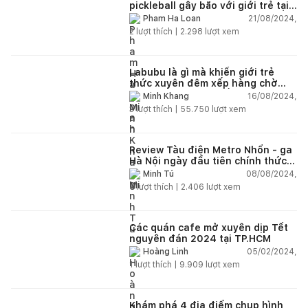
pickleball gây bão với giới trẻ tại
Việt Nam
21/08/2024,
Pham Ha Loan
2
lượt thích |
2.298
lượt xem
Labubu là gì mà khiến giới trẻ
thức xuyên đêm xếp hàng chờ
mua? Giải mã cơn sốt Labubu?
16/08/2024,
Minh Khang
3
lượt thích |
55.750
lượt xem
Review Tàu điện Metro Nhổn - ga
Hà Nội ngày đầu tiên chính thức
vận hành
08/08/2024,
Minh Tú
4
lượt thích |
2.406
lượt xem
Các quán cafe mở xuyên dịp Tết
nguyên đán 2024 tại TP.HCM
05/02/2024,
Hoàng Linh
1
lượt thích |
9.909
lượt xem
Khám phá 4 địa điểm chụp hình