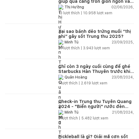
giúp quả căng tròn giòn ngon và
bảo quản được lâu
02/06/2026,
Thị Hường
13
lượt thích |
10.958
lượt xem
Tại sao bánh dẻo trứng muối “thị
phi” gây sốt Trung thu 2025?
23/09/2025,
Minh Tú
21
lượt thích |
3.943
lượt xem
Chỉ còn 3 ngày cuối cùng để ghé
Starbucks Hàn Thuyên trước khi
quán đóng cửa vào 26/8
23/08/2024,
Quân Hoàng
1
lượt thích |
2.619
lượt xem
Check-in Trung thu Tuyên Quang
2024 - "Biển người" rước đèn
Trung Thu khổng lồ thu hút hàng
21/08/2024,
Minh Tú
ngàn du khách
2
lượt thích |
5.482
lượt xem
Pickleball là gì? Giải mã cơn sốt