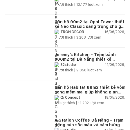
7
lượt thích |
12.177
lượt xem
Căn hộ 90m2 tại Opal Tower thiết
kế Neo Classic sang trọng cho gia
đình trẻ
16/06/2026,
TRÒN DECOR
8
lượt thích |
3.208
lượt xem
Jeremy’s Kitchen - Tiệm bánh
300m2 tại Đà Nẵng thiết kế
phong cách công nghiệp hiện đại
11/06/2026,
S2studio
ngập tràn ánh sáng tự nhiên
7
lượt thích |
9.858
lượt xem
Căn hộ Habitat 88m2 thiết kế vòm
cong mềm mại giúp không gian
sống hiện đại trở nên ấm áp hơn
19/05/2026,
Qi Concept
15
lượt thích |
11.202
lượt xem
A Station Coffee Đà Nẵng - Trạm
dừng của sắc màu và cảm hứng