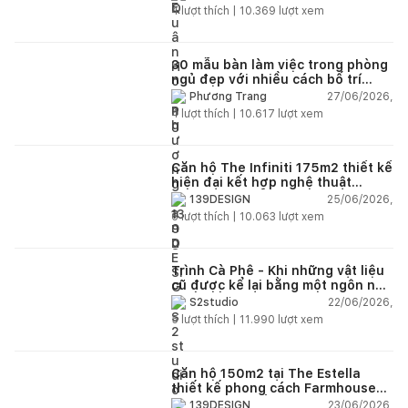
4
lượt thích |
10.369
lượt xem
30 mẫu bàn làm việc trong phòng
ngủ đẹp với nhiều cách bố trí
thông minh cho mọi diện tích
27/06/2026,
Phương Trang
4
lượt thích |
10.617
lượt xem
Căn hộ The Infiniti 175m2 thiết kế
hiện đại kết hợp nghệ thuật
Modern Art đầy cảm xúc
25/06/2026,
139DESIGN
6
lượt thích |
10.063
lượt xem
Trình Cà Phê - Khi những vật liệu
cũ được kể lại bằng một ngôn ngữ
thiết kế mới
22/06/2026,
S2studio
5
lượt thích |
11.990
lượt xem
Căn hộ 150m2 tại The Estella
thiết kế phong cách Farmhouse
thanh lịch và ấm áp
23/06/2026,
139DESIGN