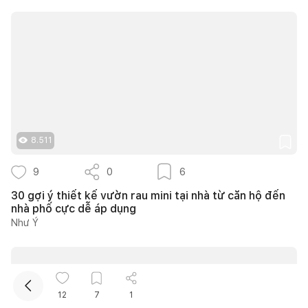
Kết nối thiết kế, thi công
8.511
9
0
6
Mua sắm hoàn thiện nhà
30 gợi ý thiết kế vườn rau mini tại nhà từ căn hộ đến
nhà phố cực dễ áp dụng
Như Ý
12
7
1