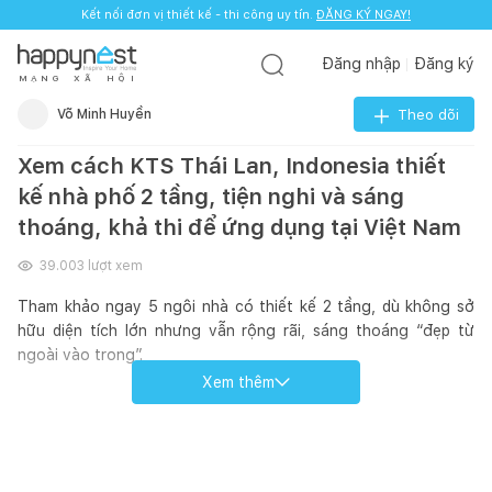
Kết nối đơn vị thiết kế - thi công uy tín.
ĐĂNG KÝ NGAY!
Đăng nhập
Đăng ký
M
Ạ
N
G
X
Ã
H
Ộ
I
Võ Minh Huyền
Theo dõi
Xem cách KTS Thái Lan, Indonesia thiết
kế nhà phố 2 tầng, tiện nghi và sáng
thoáng, khả thi để ứng dụng tại Việt Nam
39.003
lượt xem
Tham khảo ngay 5 ngôi nhà có thiết kế 2 tầng, dù không sở
hữu diện tích lớn nhưng vẫn rộng rãi, sáng thoáng “đẹp từ
ngoài vào trong”.
Xem thêm