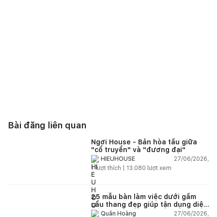
Bài đăng liên quan
Ngơi House - Bản hòa tấu giữa
"cổ truyền" và "đương đại"
27/06/2026,
HIEUHOUSE
1
lượt thích |
13.080
lượt xem
25 mẫu bàn làm việc dưới gầm
cầu thang đẹp giúp tận dụng diện
tích tưởng chừng bị bỏ quên
27/06/2026,
Quân Hoàng